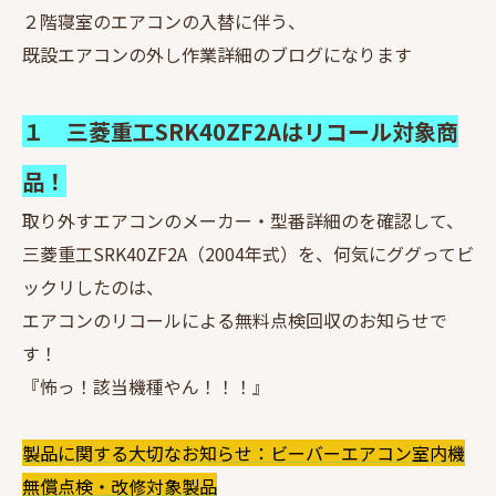
２階寝室のエアコンの入替に伴う、
既設エアコンの外し作業詳細のブログになります
１ 三菱重工SRK40ZF2Aはリコール対象商
品！
取り外すエアコンのメーカー・型番詳細のを確認して、
三菱重工SRK40ZF2A（2004年式）を、何気にググってビ
ックリしたのは、
エアコンのリコールによる無料点検回収のお知らせで
す！
『怖っ！該当機種やん！！！』
製品に関する大切なお知らせ：ビーバーエアコン室内機
無償点検・改修対象製品