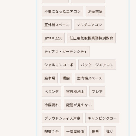
不要になったエアコン
浴室前室
室外機スペース
マルチエアコン
1m=￥2200
低圧電気取扱業務特別教育
ティアラ・ガーデンシティ
シャルマンコーポ
パッケージエアコン
駐車場
欄間
室内機スペース
ベランダ
室外機地上
フレア
冷媒漏れ
配管が見えない
プラウドシティ大津京
キャンピングカー
配管２台
一部屋経由
排熱
違い