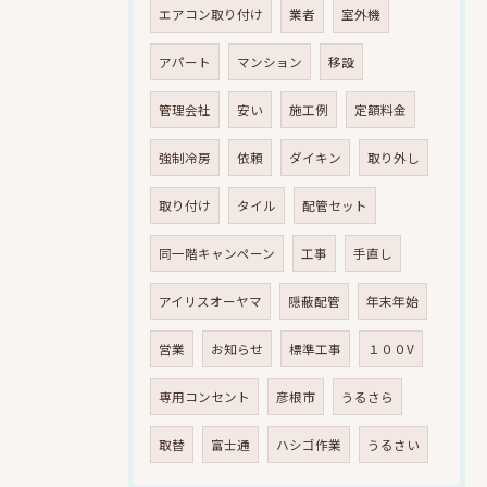
エアコン取り付け
業者
室外機
アパート
マンション
移設
管理会社
安い
施工例
定額料金
強制冷房
依頼
ダイキン
取り外し
取り付け
タイル
配管セット
同一階キャンペーン
工事
手直し
アイリスオーヤマ
隠蔽配管
年末年始
営業
お知らせ
標準工事
１００V
専用コンセント
彦根市
うるさら
取替
富士通
ハシゴ作業
うるさい