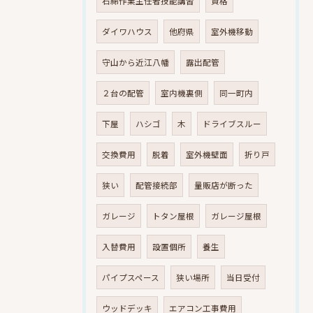
石綿作業主任者技能講習
資格
ダイワハウス
他府県
室外機移動
守山から近江八幡
露出配管
２台の配管
室内機裏側
同一町内
下屋
ハシゴ
木
ドライブスルー
交換費用
脱着
室外機壁面
折り戸
狭い
配管接続部
量販店が断った
ガレージ
トタン屋根
ガレージ屋根
入替費用
設置個所
養生
パイプスペース
狭い場所
当日受付
ウッドデッキ
エアコン工事費用