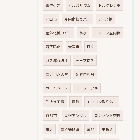
真空引き
ガルバリウム
トルクレンチ
守山市
屋内化粧カバー
アース線
屋外化粧カバー
防水
エアコン室内機
落下防止
大津市
日立
ガス漏れ防止
テープ巻き
エアコン入替
配管再利用
ホームページ
リニューアル
手抜き工事
買取
エアコン取り外し
京都市
屋根アングル
コンセント交換
東芝
室外機移設
業界
手抜き