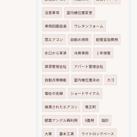
注意事項
室内機位置変更
専用回路延長
ウレタンフォーム
窓エアコン
自動お掃除
配管追加費用
水口から草津
冷房専用
１年保管
賃貸管理会社
アパート管理会社
自動点検機能
室内機位置決め
カゴ
電柱の支線
ショートサイクル
譲渡されたエアコン
竜王町
壁面アングル再利用
6畳用
設計
大事
基本工賃
ライトロックベース