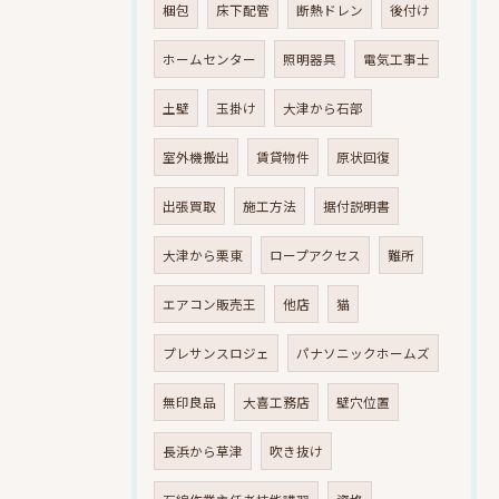
梱包
床下配管
断熱ドレン
後付け
ホームセンター
照明器具
電気工事士
土壁
玉掛け
大津から石部
室外機搬出
賃貸物件
原状回復
出張買取
施工方法
据付説明書
大津から栗東
ロープアクセス
難所
エアコン販売王
他店
猫
プレサンスロジェ
パナソニックホームズ
無印良品
大喜工務店
壁穴位置
長浜から草津
吹き抜け