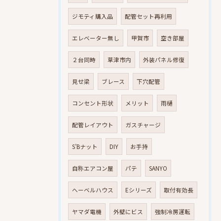
ジモティ購入品
配管セット再利用
エレベーター無し
甲賀市
空き部屋
２台同時
草津市内
外装パネル修復
見せ梁
ブレース
下穴配管
コンセント形状
メリット
雨樋
配管レイアウト
ガスチャージ
S’Bナット
DIY
お手持
自称エアコン屋
パテ
SANYO
へーベルハウス
Eシリーズ
取付有効長
ヤマダ電機
外壁にビス
強制冷房運転