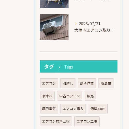
2026/07/21
大津市エアコン取り付け｜他社で断られたマンション3階の壁面アングル高所作業（ハイセンス HA-J22H-W・プレジーオビワコ）
タグ
Tags
エアコン
引越し
高所作業
高島市
草津市
中古エアコン
販売
廣田電気
エアコン購入
価格.com
エアコン無料回収
エアコン工事