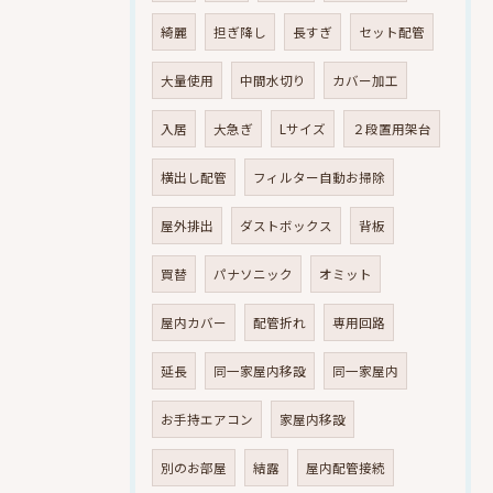
綺麗
担ぎ降し
長すぎ
セット配管
大量使用
中間水切り
カバー加工
入居
大急ぎ
Lサイズ
２段置用架台
横出し配管
フィルター自動お掃除
屋外排出
ダストボックス
背板
買替
パナソニック
オミット
屋内カバー
配管折れ
専用回路
延長
同一家屋内移設
同一家屋内
お手持エアコン
家屋内移設
別のお部屋
結露
屋内配管接続