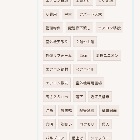
エアコン買取
工賃無料
ビケ足場
６畳用
中古
アパート大家
管理物件
配管廊下渡し
エアコン移設
室外機天吊り
２階～１階
外壁リフォーム
25cm
変換ユニオン
エアコン部材
ペアコイル
エアコン撤去
室外機専用置場
高さ２５ｃｍ
落下
近江八幡市
沖島
設置幅
配管延長
構造図面
穴明
筋交い
コウモリ
侵入
バルブコア
階上げ
シャッター