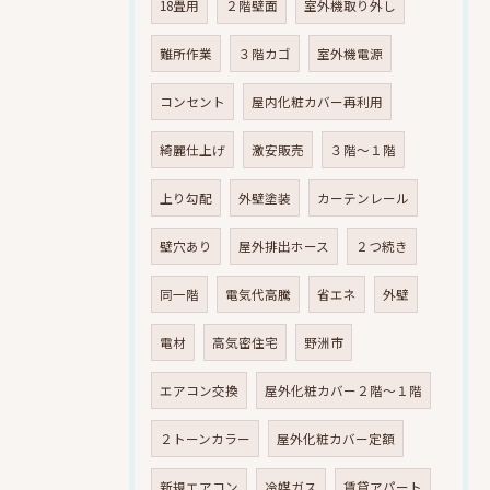
18畳用
２階壁面
室外機取り外し
難所作業
３階カゴ
室外機電源
コンセント
屋内化粧カバー再利用
綺麗仕上げ
激安販売
３階～１階
上り勾配
外壁塗装
カーテンレール
壁穴あり
屋外排出ホース
２つ続き
同一階
電気代高騰
省エネ
外壁
電材
高気密住宅
野洲市
エアコン交換
屋外化粧カバー２階～１階
２トーンカラー
屋外化粧カバー定額
新規エアコン
冷媒ガス
賃貸アパート