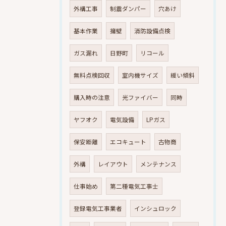
外構工事
制震ダンパー
穴あけ
基本作業
擁壁
消防設備点検
ガス漏れ
日野町
リコール
無料点検回収
室内機サイズ
緩い傾斜
購入時の注意
光ファイバー
同時
ヤフオク
電気設備
LPガス
保安距離
エコキュート
古物商
外構
レイアウト
メンテナンス
仕事始め
第二種電気工事士
登録電気工事業者
インシュロック