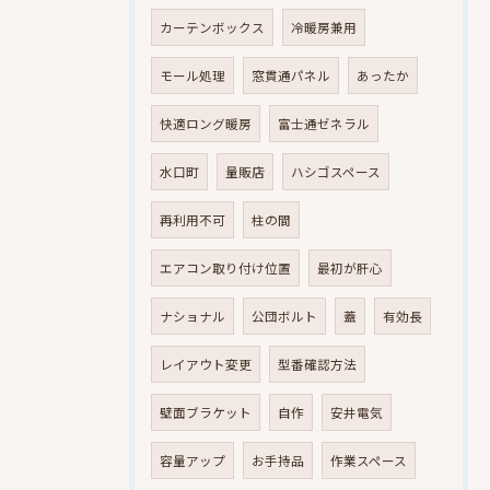
カーテンボックス
冷暖房兼用
モール処理
窓貫通パネル
あったか
快適ロング暖房
富士通ゼネラル
水口町
量販店
ハシゴスペース
再利用不可
柱の間
エアコン取り付け位置
最初が肝心
ナショナル
公団ボルト
蓋
有効長
レイアウト変更
型番確認方法
壁面ブラケット
自作
安井電気
容量アップ
お手持品
作業スペース