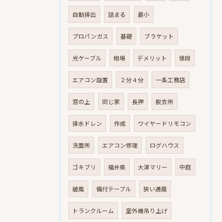
自動排出
詰まる
最小
プロパンガス
基礎
ブラケット
光ケーブル
相場
デメリット
値段
エアコン設置
２分４分
一条工務店
窓の上
同じ家
長押
脱衣所
排水ドレン
作成
ワイヤードリモコン
洗面所
エアコン修理
ログハウス
ゴキブリ
福井県
大津マリー
中庭
破風
備付テーブル
狭い通路
トランクルーム
室外機吊り上げ