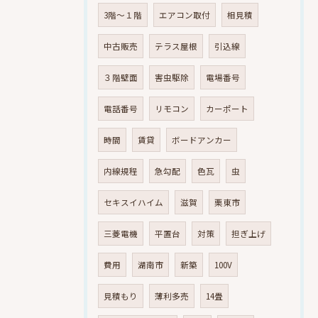
3階～１階
エアコン取付
相見積
中古販売
テラス屋根
引込線
３階壁面
害虫駆除
電場番号
電話番号
リモコン
カーポート
時間
賃貸
ボードアンカー
内線規程
急勾配
色瓦
虫
セキスイハイム
滋賀
栗東市
三菱電機
平置台
対策
担ぎ上げ
費用
湖南市
新築
100V
見積もり
薄利多売
14畳