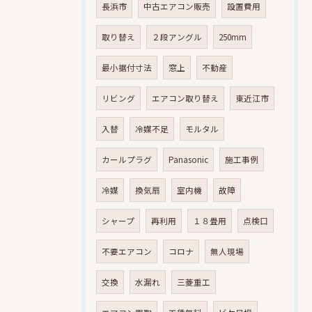
長浜市
中古エアコン販売
設置費用
取り替え
２段アングル
250mm
最小据付寸法
窓上
不動産
リビング
エアコン取り替え
東近江市
入替
冷媒不足
モルタル
カールプラグ
Panasonic
施工事例
冷媒
換気扇
室内機
故障
シャープ
再利用
１８畳用
点検口
不要エアコン
コロナ
無人現場
交換
水漏れ
三菱重工