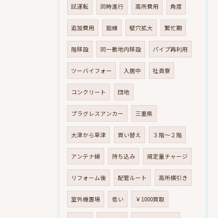
試運転
同時進行
高所費用
角度
追加費用
廻縁
壁穴拡大
繁忙期
階移設
同一敷地内移設
パイプ再利用
ツーバイフォー
入居中
社員寮
コンクリート
団地
プラグレスアンカー
三重県
大津から草津
買い替え
３階～２階
アンテナ線
持ち込み
規定量チャージ
リフォーム後
配管ルート
高所横引き
室外機置場
低い
￥1000買取