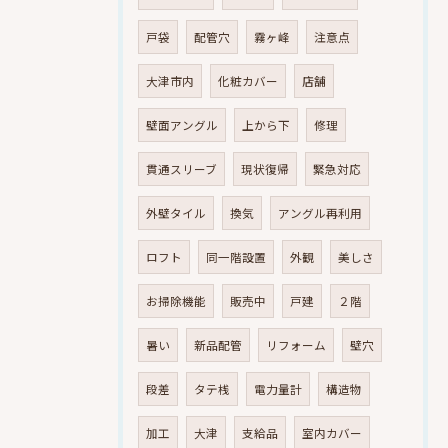
戸袋
配管穴
霧ヶ峰
注意点
大津市内
化粧カバー
店舗
壁面アングル
上から下
修理
貫通スリーブ
現状復帰
緊急対応
外壁タイル
換気
アングル再利用
ロフト
同一階設置
外観
美しさ
お掃除機能
販売中
戸建
２階
暑い
新品配管
リフォーム
壁穴
段差
タテ桟
電力量計
構造物
加工
大津
支給品
室内カバー