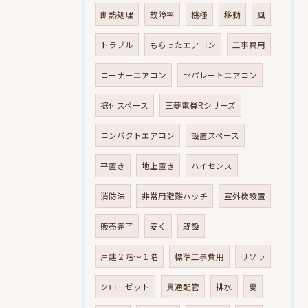
断熱処理
故障率
機種
移動
風
トラブル
もらったエアコン
工事費用
コーナーエアコン
セパレートエアコン
据付スペース
三菱電機Rシリーズ
コンパクトエアコン
設置スペース
平置き
地上置き
ハイセンス
消防法
非常用避難ハッチ
室外機設置
販売完了
安く
既設
戸建２階～１階
標準工事費用
リソラ
クローゼット
貫通配管
排水
夏