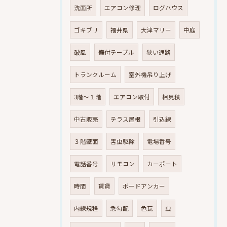
洗面所
エアコン修理
ログハウス
ゴキブリ
福井県
大津マリー
中庭
破風
備付テーブル
狭い通路
トランクルーム
室外機吊り上げ
3階～１階
エアコン取付
相見積
中古販売
テラス屋根
引込線
３階壁面
害虫駆除
電場番号
電話番号
リモコン
カーポート
時間
賃貸
ボードアンカー
内線規程
急勾配
色瓦
虫