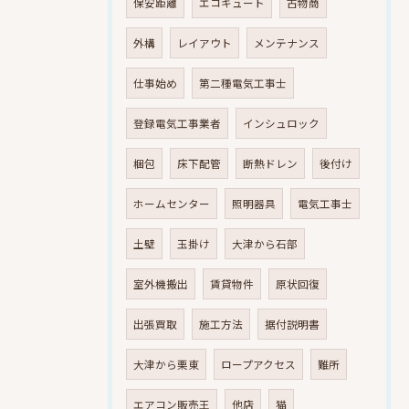
保安距離
エコキュート
古物商
外構
レイアウト
メンテナンス
仕事始め
第二種電気工事士
登録電気工事業者
インシュロック
梱包
床下配管
断熱ドレン
後付け
ホームセンター
照明器具
電気工事士
土壁
玉掛け
大津から石部
室外機搬出
賃貸物件
原状回復
出張買取
施工方法
据付説明書
大津から栗東
ロープアクセス
難所
エアコン販売王
他店
猫