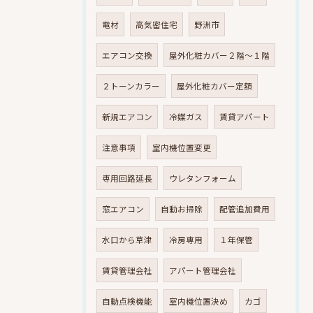
電材
高気密住宅
野洲市
エアコン交換
屋外化粧カバー２階～１階
２トーンカラー
屋外化粧カバー定額
新規エアコン
冷媒ガス
賃貸アパート
注意事項
室内機位置変更
専用回路延長
ウレタンフォーム
窓エアコン
自動お掃除
配管追加費用
水口から草津
冷房専用
１年保管
賃貸管理会社
アパート管理会社
自動点検機能
室内機位置決め
カゴ