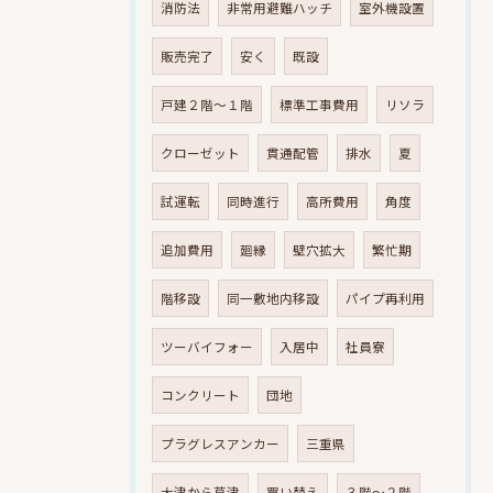
消防法
非常用避難ハッチ
室外機設置
販売完了
安く
既設
戸建２階～１階
標準工事費用
リソラ
クローゼット
貫通配管
排水
夏
試運転
同時進行
高所費用
角度
追加費用
廻縁
壁穴拡大
繁忙期
階移設
同一敷地内移設
パイプ再利用
ツーバイフォー
入居中
社員寮
コンクリート
団地
プラグレスアンカー
三重県
大津から草津
買い替え
３階～２階