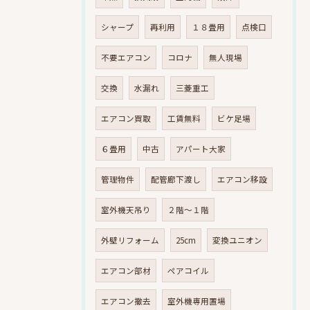
シャープ
再利用
１８畳用
点検口
不要エアコン
コロナ
無人現場
交換
水漏れ
三菱重工
エアコン買取
工賃無料
ビケ足場
６畳用
中古
アパート大家
管理物件
配管廊下渡し
エアコン移設
室外機天吊り
２階～１階
外壁リフォーム
25cm
変換ユニオン
エアコン部材
ペアコイル
エアコン撤去
室外機専用置場