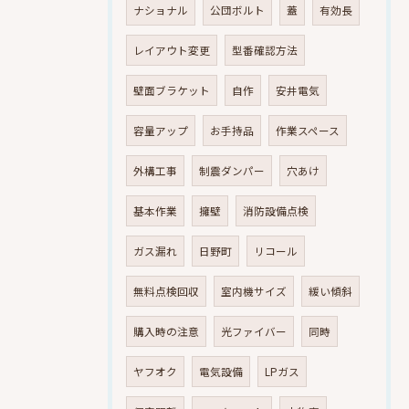
ナショナル
公団ボルト
蓋
有効長
レイアウト変更
型番確認方法
壁面ブラケット
自作
安井電気
容量アップ
お手持品
作業スペース
外構工事
制震ダンパー
穴あけ
基本作業
擁壁
消防設備点検
ガス漏れ
日野町
リコール
無料点検回収
室内機サイズ
緩い傾斜
購入時の注意
光ファイバー
同時
ヤフオク
電気設備
LPガス