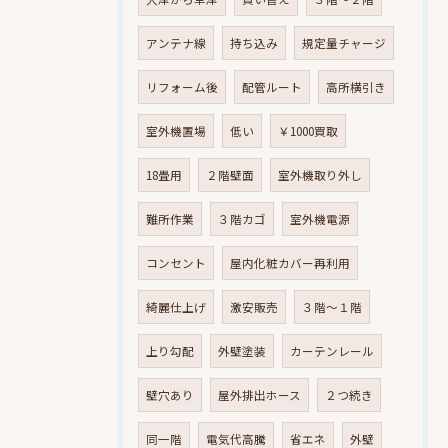
アンテナ線
持ち込み
規定量チャージ
リフォーム後
配管ルート
高所横引き
室外機置場
低い
￥1000買取
18畳用
２階壁面
室外機取り外し
難所作業
３階カゴ
室外機電源
コンセント
屋内化粧カバー再利用
綺麗仕上げ
激安販売
３階～１階
上り勾配
外壁塗装
カーテンレール
壁穴あり
屋外排出ホース
２つ続き
同一階
電気代高騰
省エネ
外壁