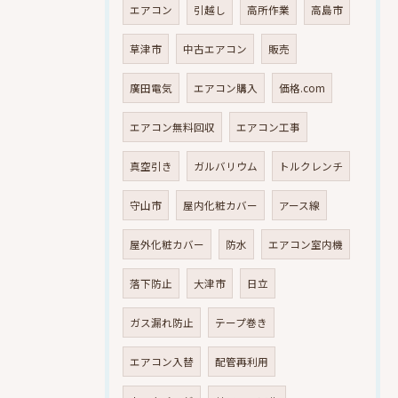
エアコン
引越し
高所作業
高島市
草津市
中古エアコン
販売
廣田電気
エアコン購入
価格.com
エアコン無料回収
エアコン工事
真空引き
ガルバリウム
トルクレンチ
守山市
屋内化粧カバー
アース線
屋外化粧カバー
防水
エアコン室内機
落下防止
大津市
日立
ガス漏れ防止
テープ巻き
エアコン入替
配管再利用