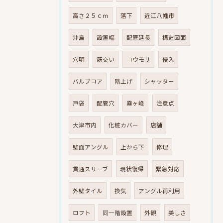
高さ２５ｃｍ
落下
近江八幡市
沖島
設置幅
配管延長
構造図面
穴明
筋交い
コウモリ
侵入
バルブコア
階上げ
シャッター
戸袋
配管穴
霧ヶ峰
注意点
大津市内
化粧カバー
店舗
壁面アングル
上から下
修理
貫通スリーブ
現状復帰
緊急対応
外壁タイル
換気
アングル再利用
ロフト
同一階設置
外観
美しさ