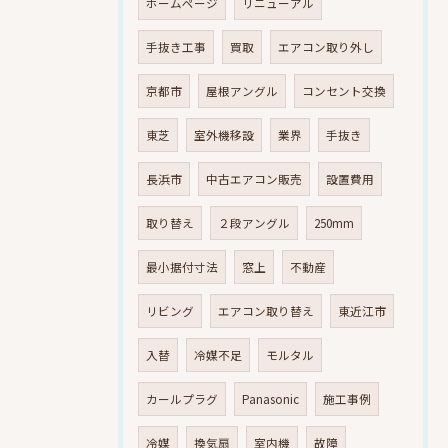
ホームページ
リニューアル
手抜き工事
買取
エアコン取り外し
京都市
屋根アングル
コンセント交換
東芝
室外機移設
業界
手抜き
長浜市
中古エアコン販売
設置費用
取り替え
２段アングル
250mm
最小据付寸法
窓上
不動産
リビング
エアコン取り替え
東近江市
入替
冷媒不足
モルタル
カールプラグ
Panasonic
施工事例
冷媒
換気扇
室内機
故障