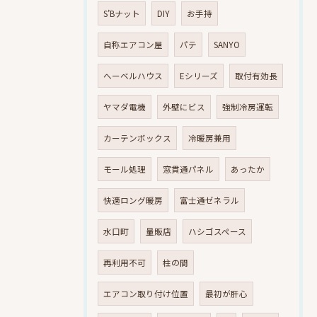
S’Bナット
DIY
お手持
自称エアコン屋
パテ
SANYO
へーベルハウス
Eシリーズ
取付有効長
ヤマダ電機
外壁にビス
強制冷房運転
カーテンボックス
冷暖房兼用
モール処理
窓貫通パネル
あったか
快適ロング暖房
富士通ゼネラル
水口町
量販店
ハシゴスペース
再利用不可
柱の間
エアコン取り付け位置
最初が肝心