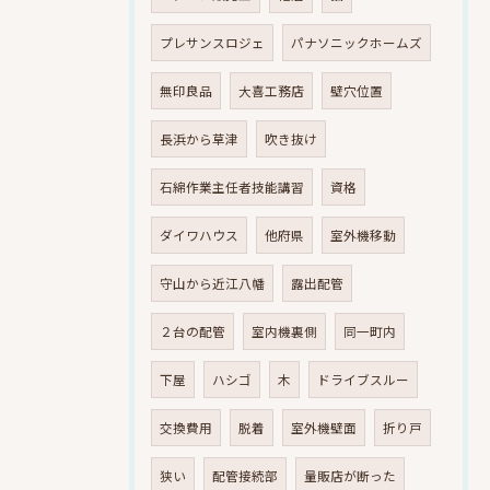
プレサンスロジェ
パナソニックホームズ
無印良品
大喜工務店
壁穴位置
長浜から草津
吹き抜け
石綿作業主任者技能講習
資格
ダイワハウス
他府県
室外機移動
守山から近江八幡
露出配管
２台の配管
室内機裏側
同一町内
下屋
ハシゴ
木
ドライブスルー
交換費用
脱着
室外機壁面
折り戸
狭い
配管接続部
量販店が断った