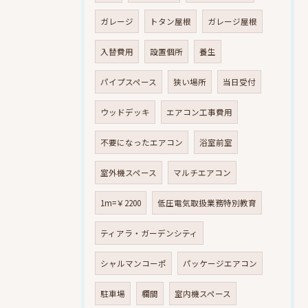
ガレージ
トタン屋根
ガレージ屋根
入替費用
設置個所
養生
パイプスペース
狭い場所
当日受付
ウッドデッキ
エアコン工事費用
不要になったエアコン
浴室前室
室外機スペース
マルチエアコン
1m=￥2200
低圧電気取扱業務特別教育
ティアラ・ガーデンシティ
シャルマンコーポ
パッケージエアコン
駐車場
欄間
室内機スペース