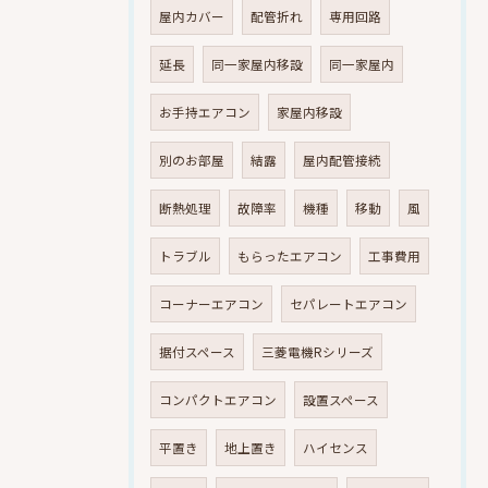
屋内カバー
配管折れ
専用回路
延長
同一家屋内移設
同一家屋内
お手持エアコン
家屋内移設
別のお部屋
結露
屋内配管接続
断熱処理
故障率
機種
移動
風
トラブル
もらったエアコン
工事費用
コーナーエアコン
セパレートエアコン
据付スペース
三菱電機Rシリーズ
コンパクトエアコン
設置スペース
平置き
地上置き
ハイセンス