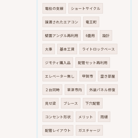
電柱の支線
ショートサイクル
譲渡されたエアコン
竜王町
壁面アングル再利用
6畳用
設計
大事
基本工賃
ライトロックベース
ジモティ購入品
配管セット再利用
エレベーター無し
甲賀市
空き部屋
２台同時
草津市内
外装パネル修復
見せ梁
ブレース
下穴配管
コンセント形状
メリット
雨樋
配管レイアウト
ガスチャージ