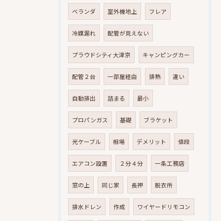
ベランダ
室外機地上
フレア
冷媒漏れ
配管が見えない
プラウドシティ大津京
キャンピングカー
配管２台
一部屋経由
排熱
違い
自動排出
詰まる
最小
プロパンガス
基礎
ブラケット
光ケーブル
相場
デメリット
値段
エアコン設置
２分４分
一条工務店
窓の上
同じ家
長押
脱衣所
排水ドレン
作成
ワイヤードリモコン