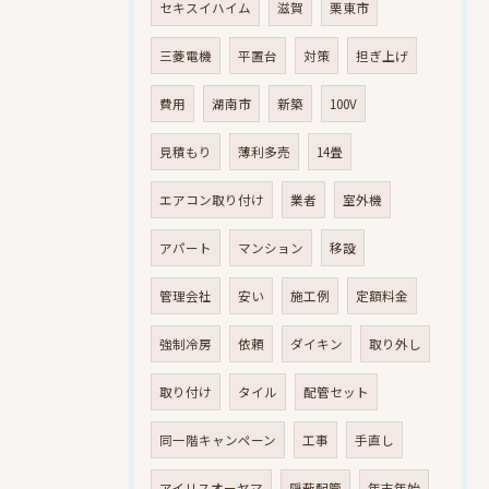
セキスイハイム
滋賀
栗東市
三菱電機
平置台
対策
担ぎ上げ
費用
湖南市
新築
100V
見積もり
薄利多売
14畳
エアコン取り付け
業者
室外機
アパート
マンション
移設
管理会社
安い
施工例
定額料金
強制冷房
依頼
ダイキン
取り外し
取り付け
タイル
配管セット
同一階キャンペーン
工事
手直し
アイリスオーヤマ
隠蔽配管
年末年始