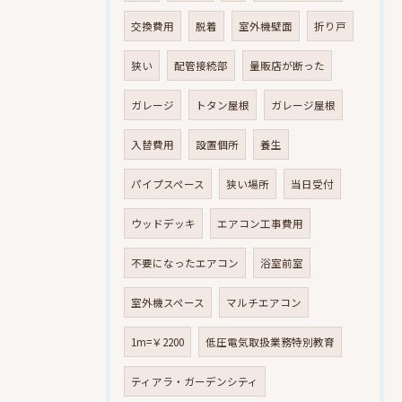
交換費用
脱着
室外機壁面
折り戸
狭い
配管接続部
量販店が断った
ガレージ
トタン屋根
ガレージ屋根
入替費用
設置個所
養生
パイプスペース
狭い場所
当日受付
ウッドデッキ
エアコン工事費用
不要になったエアコン
浴室前室
室外機スペース
マルチエアコン
1m=￥2200
低圧電気取扱業務特別教育
ティアラ・ガーデンシティ