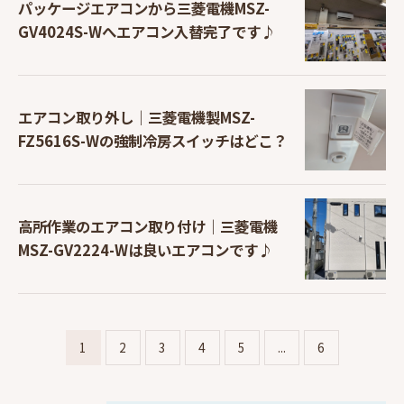
パッケージエアコンから三菱電機MSZ-
GV4024S-Wへエアコン入替完了です♪
エアコン取り外し｜三菱電機製MSZ-
FZ5616S-Wの強制冷房スイッチはどこ？
高所作業のエアコン取り付け｜三菱電機
MSZ-GV2224-Wは良いエアコンです♪
1
2
3
4
5
...
6