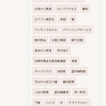
大津から栗東
ロープアクセス
難所
エアコン販売王
他店
猫
プレサンスロジェ
パナソニックホームズ
無印良品
大喜工務店
壁穴位置
長浜から草津
吹き抜け
石綿作業主任者技能講習
資格
ダイワハウス
他府県
室外機移動
守山から近江八幡
露出配管
２台の配管
室内機裏側
同一町内
下屋
ハシゴ
木
ドライブスルー