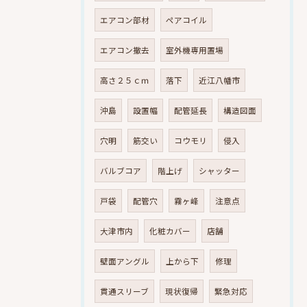
エアコン部材
ペアコイル
エアコン撤去
室外機専用置場
高さ２５ｃｍ
落下
近江八幡市
沖島
設置幅
配管延長
構造図面
穴明
筋交い
コウモリ
侵入
バルブコア
階上げ
シャッター
戸袋
配管穴
霧ヶ峰
注意点
大津市内
化粧カバー
店舗
壁面アングル
上から下
修理
貫通スリーブ
現状復帰
緊急対応