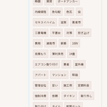
時間
賃貸
ボードアンカー
内線規程
急勾配
色瓦
虫
セキスイハイム
滋賀
栗東市
三菱電機
平置台
対策
担ぎ上げ
費用
湖南市
新築
100V
見積もり
薄利多売
14畳
エアコン取り付け
業者
室外機
アパート
マンション
移設
管理会社
安い
施工例
定額料金
強制冷房
依頼
ダイキン
取り外し
取り付け
タイル
配管セット