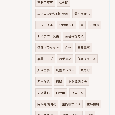
再利用不可
柱の間
エアコン取り付け位置
最初が肝心
ナショナル
公団ボルト
蓋
有効長
レイアウト変更
型番確認方法
壁面ブラケット
自作
安井電気
容量アップ
お手持品
作業スペース
外構工事
制震ダンパー
穴あけ
基本作業
擁壁
消防設備点検
ガス漏れ
日野町
リコール
無料点検回収
室内機サイズ
緩い傾斜