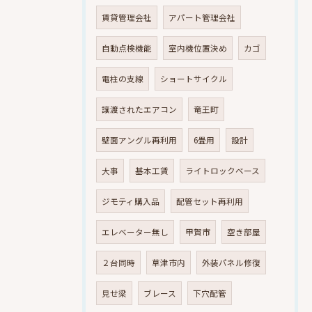
賃貸管理会社
アパート管理会社
自動点検機能
室内機位置決め
カゴ
電柱の支線
ショートサイクル
譲渡されたエアコン
竜王町
壁面アングル再利用
6畳用
設計
大事
基本工賃
ライトロックベース
ジモティ購入品
配管セット再利用
エレベーター無し
甲賀市
空き部屋
２台同時
草津市内
外装パネル修復
見せ梁
ブレース
下穴配管