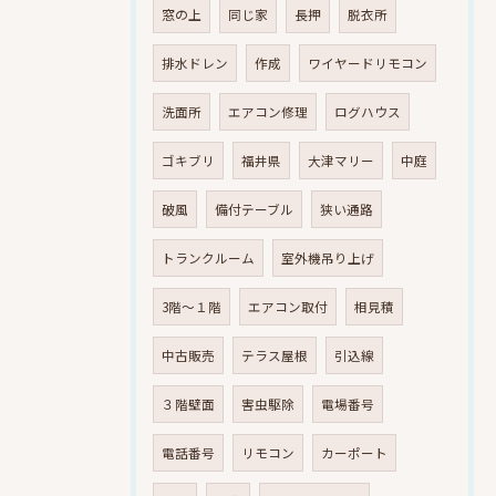
窓の上
同じ家
長押
脱衣所
排水ドレン
作成
ワイヤードリモコン
洗面所
エアコン修理
ログハウス
ゴキブリ
福井県
大津マリー
中庭
破風
備付テーブル
狭い通路
トランクルーム
室外機吊り上げ
3階～１階
エアコン取付
相見積
中古販売
テラス屋根
引込線
３階壁面
害虫駆除
電場番号
電話番号
リモコン
カーポート