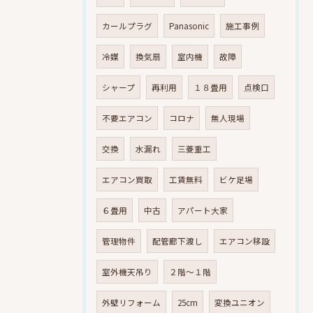
カールプラグ
Panasonic
施工事例
冷媒
換気扇
室内機
故障
シャープ
再利用
１８畳用
点検口
不要エアコン
コロナ
無人現場
交換
水漏れ
三菱重工
エアコン買取
工賃無料
ビケ足場
６畳用
中古
アパート大家
管理物件
配管廊下渡し
エアコン移設
室外機天吊り
２階～１階
外壁リフォーム
25cm
変換ユニオン