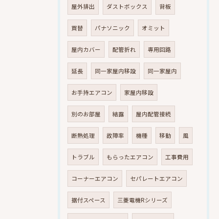
屋外排出
ダストボックス
背板
買替
パナソニック
オミット
屋内カバー
配管折れ
専用回路
延長
同一家屋内移設
同一家屋内
お手持エアコン
家屋内移設
別のお部屋
結露
屋内配管接続
断熱処理
故障率
機種
移動
風
トラブル
もらったエアコン
工事費用
コーナーエアコン
セパレートエアコン
据付スペース
三菱電機Rシリーズ