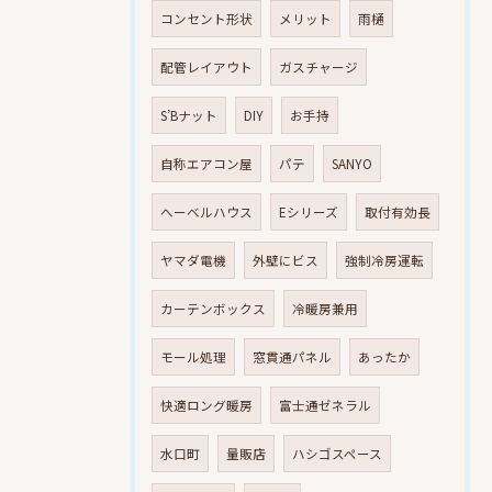
コンセント形状
メリット
雨樋
配管レイアウト
ガスチャージ
S’Bナット
DIY
お手持
自称エアコン屋
パテ
SANYO
へーベルハウス
Eシリーズ
取付有効長
ヤマダ電機
外壁にビス
強制冷房運転
カーテンボックス
冷暖房兼用
モール処理
窓貫通パネル
あったか
快適ロング暖房
富士通ゼネラル
水口町
量販店
ハシゴスペース