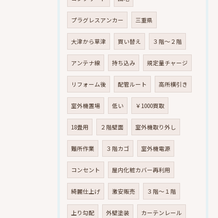
プラグレスアンカー
三重県
大津から草津
買い替え
３階～２階
アンテナ線
持ち込み
規定量チャージ
リフォーム後
配管ルート
高所横引き
室外機置場
低い
￥1000買取
18畳用
２階壁面
室外機取り外し
難所作業
３階カゴ
室外機電源
コンセント
屋内化粧カバー再利用
綺麗仕上げ
激安販売
３階～１階
上り勾配
外壁塗装
カーテンレール