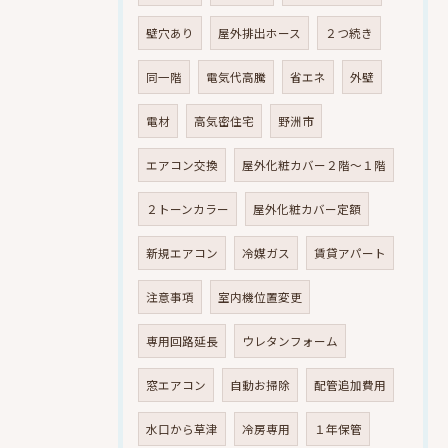
壁穴あり
屋外排出ホース
２つ続き
同一階
電気代高騰
省エネ
外壁
電材
高気密住宅
野洲市
エアコン交換
屋外化粧カバー２階～１階
２トーンカラー
屋外化粧カバー定額
新規エアコン
冷媒ガス
賃貸アパート
注意事項
室内機位置変更
専用回路延長
ウレタンフォーム
窓エアコン
自動お掃除
配管追加費用
水口から草津
冷房専用
１年保管