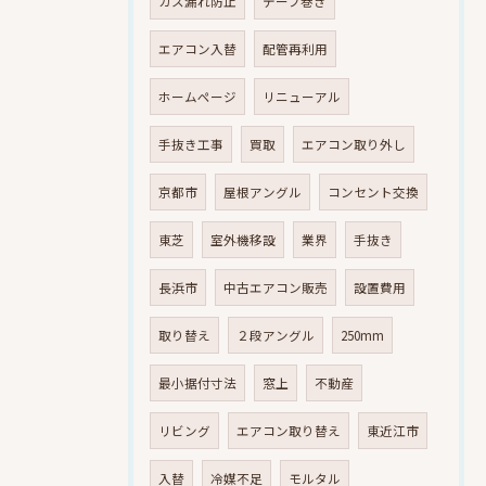
ガス漏れ防止
テープ巻き
エアコン入替
配管再利用
ホームページ
リニューアル
手抜き工事
買取
エアコン取り外し
京都市
屋根アングル
コンセント交換
東芝
室外機移設
業界
手抜き
長浜市
中古エアコン販売
設置費用
取り替え
２段アングル
250mm
最小据付寸法
窓上
不動産
リビング
エアコン取り替え
東近江市
入替
冷媒不足
モルタル