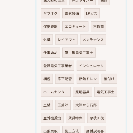
購入時の注意
光ファイバー
同時
ヤフオク
電気設備
LPガス
保安距離
エコキュート
古物商
外構
レイアウト
メンテナンス
仕事始め
第二種電気工事士
登録電気工事業者
インシュロック
梱包
床下配管
断熱ドレン
後付け
ホームセンター
照明器具
電気工事士
土壁
玉掛け
大津から石部
室外機搬出
賃貸物件
原状回復
出張買取
施工方法
据付説明書