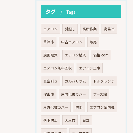
タグ
Tags
エアコン
引越し
高所作業
高島市
草津市
中古エアコン
販売
廣田電気
エアコン購入
価格.com
エアコン無料回収
エアコン工事
真空引き
ガルバリウム
トルクレンチ
守山市
屋内化粧カバー
アース線
屋外化粧カバー
防水
エアコン室内機
落下防止
大津市
日立