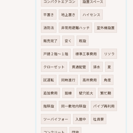
コンパクトエアコン
設置スペース
平置き
地上置き
ハイセンス
消防法
非常用避難ハッチ
室外機設置
販売完了
安く
既設
戸建２階～１階
標準工事費用
リソラ
クローゼット
貫通配管
排水
夏
試運転
同時進行
高所費用
角度
追加費用
廻縁
壁穴拡大
繁忙期
階移設
同一敷地内移設
パイプ再利用
ツーバイフォー
入居中
社員寮
コンクリート
団地