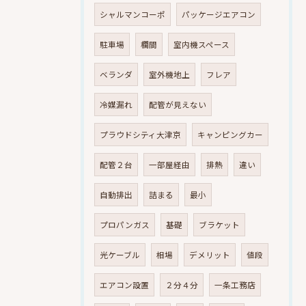
シャルマンコーポ
パッケージエアコン
駐車場
欄間
室内機スペース
ベランダ
室外機地上
フレア
冷媒漏れ
配管が見えない
プラウドシティ大津京
キャンピングカー
配管２台
一部屋経由
排熱
違い
自動排出
詰まる
最小
プロパンガス
基礎
ブラケット
光ケーブル
相場
デメリット
値段
エアコン設置
２分４分
一条工務店