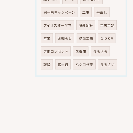
同一階キャンペーン
工事
手直し
アイリスオーヤマ
隠蔽配管
年末年始
営業
お知らせ
標準工事
１００V
専用コンセント
彦根市
うるさら
取替
富士通
ハシゴ作業
うるさい