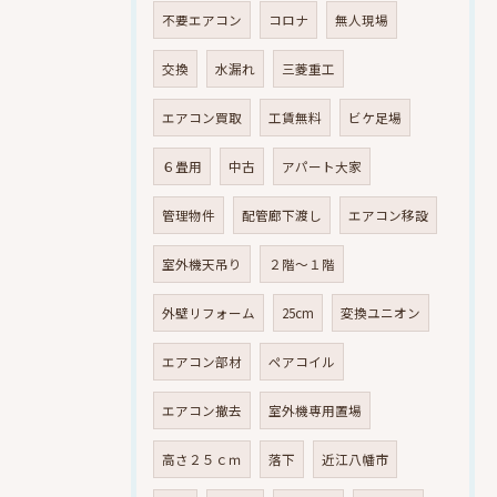
不要エアコン
コロナ
無人現場
交換
水漏れ
三菱重工
エアコン買取
工賃無料
ビケ足場
６畳用
中古
アパート大家
管理物件
配管廊下渡し
エアコン移設
室外機天吊り
２階～１階
外壁リフォーム
25cm
変換ユニオン
エアコン部材
ペアコイル
エアコン撤去
室外機専用置場
高さ２５ｃｍ
落下
近江八幡市