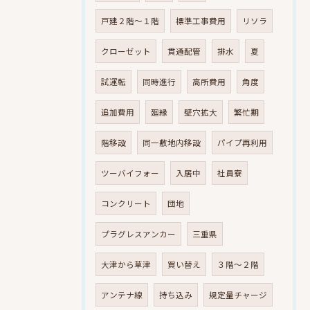
戸建２階～１階
標準工事費用
リソラ
クローゼット
貫通配管
排水
夏
試運転
同時進行
高所費用
角度
追加費用
廻縁
壁穴拡大
繁忙期
階移設
同一敷地内移設
パイプ再利用
ツーバイフォー
入居中
社員寮
コンクリート
団地
プラグレスアンカー
三重県
大津から草津
買い替え
３階～２階
アンテナ線
持ち込み
規定量チャージ