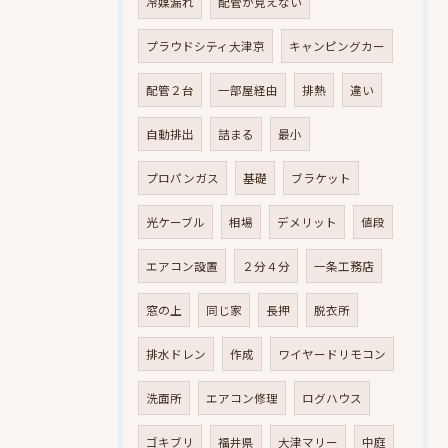
冷媒漏れ
配管が見えない
プラウドシティ大津京
キャンピングカー
配管２台
一部屋経由
排熱
違い
自動排出
詰まる
最小
プロパンガス
基礎
ブラケット
光ケーブル
相場
デメリット
値段
エアコン設置
２分４分
一条工務店
窓の上
同じ家
長押
脱衣所
排水ドレン
作成
ワイヤードリモコン
洗面所
エアコン修理
ログハウス
ゴキブリ
福井県
大津マリー
中庭