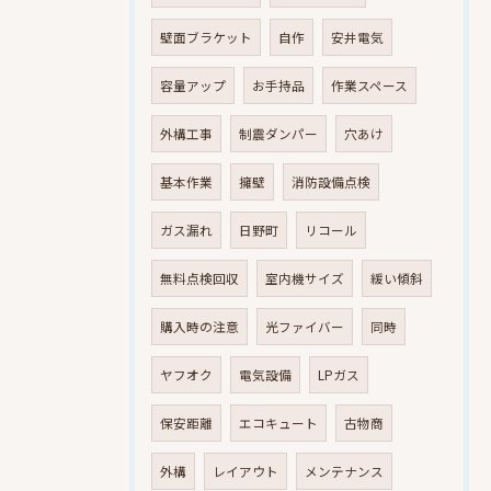
壁面ブラケット
自作
安井電気
容量アップ
お手持品
作業スペース
外構工事
制震ダンパー
穴あけ
基本作業
擁壁
消防設備点検
ガス漏れ
日野町
リコール
無料点検回収
室内機サイズ
緩い傾斜
購入時の注意
光ファイバー
同時
ヤフオク
電気設備
LPガス
保安距離
エコキュート
古物商
外構
レイアウト
メンテナンス