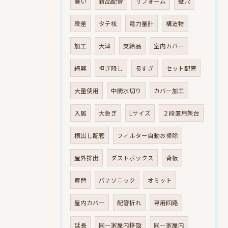
暑い
新品配管
リフォーム
壁穴
段差
タテ桟
電力量計
構造物
加工
大津
支給品
室内カバー
綺麗
担ぎ降し
長すぎ
セット配管
大量使用
中間水切り
カバー加工
入居
大急ぎ
Lサイズ
２段置用架台
横出し配管
フィルター自動お掃除
屋外排出
ダストボックス
背板
買替
パナソニック
オミット
屋内カバー
配管折れ
専用回路
延長
同一家屋内移設
同一家屋内