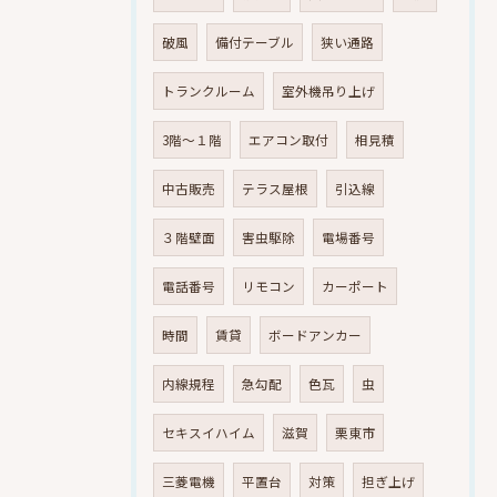
破風
備付テーブル
狭い通路
トランクルーム
室外機吊り上げ
3階～１階
エアコン取付
相見積
中古販売
テラス屋根
引込線
３階壁面
害虫駆除
電場番号
電話番号
リモコン
カーポート
時間
賃貸
ボードアンカー
内線規程
急勾配
色瓦
虫
セキスイハイム
滋賀
栗東市
三菱電機
平置台
対策
担ぎ上げ