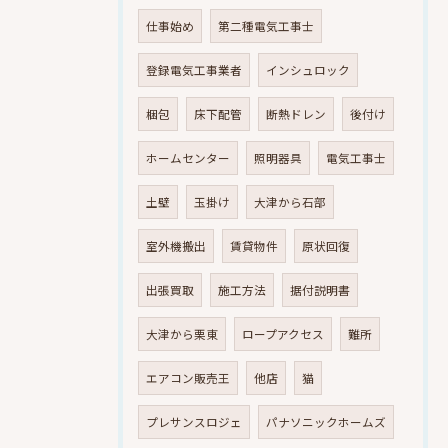
仕事始め
第二種電気工事士
登録電気工事業者
インシュロック
梱包
床下配管
断熱ドレン
後付け
ホームセンター
照明器具
電気工事士
土壁
玉掛け
大津から石部
室外機搬出
賃貸物件
原状回復
出張買取
施工方法
据付説明書
大津から栗東
ロープアクセス
難所
エアコン販売王
他店
猫
プレサンスロジェ
パナソニックホームズ