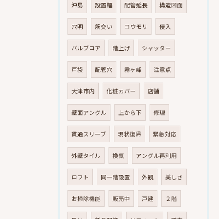
沖島
設置幅
配管延長
構造図面
穴明
筋交い
コウモリ
侵入
バルブコア
階上げ
シャッター
戸袋
配管穴
霧ヶ峰
注意点
大津市内
化粧カバー
店舗
壁面アングル
上から下
修理
貫通スリーブ
現状復帰
緊急対応
外壁タイル
換気
アングル再利用
ロフト
同一階設置
外観
美しさ
お掃除機能
販売中
戸建
２階