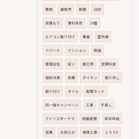
費用
湖南市
新築
100V
見積もり
薄利多売
14畳
エアコン取り付け
業者
室外機
アパート
マンション
移設
管理会社
安い
施工例
定額料金
強制冷房
依頼
ダイキン
取り外し
取り付け
タイル
配管セット
同一階キャンペーン
工事
手直し
アイリスオーヤマ
隠蔽配管
年末年始
営業
お知らせ
標準工事
１００V