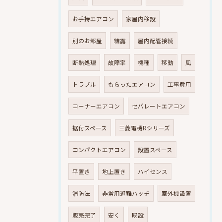
お手持エアコン
家屋内移設
別のお部屋
結露
屋内配管接続
断熱処理
故障率
機種
移動
風
トラブル
もらったエアコン
工事費用
コーナーエアコン
セパレートエアコン
据付スペース
三菱電機Rシリーズ
コンパクトエアコン
設置スペース
平置き
地上置き
ハイセンス
消防法
非常用避難ハッチ
室外機設置
販売完了
安く
既設