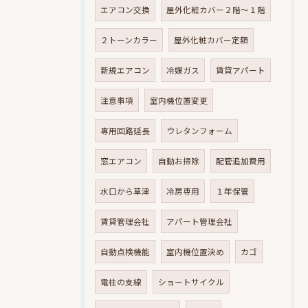
エアコン交換
屋外化粧カバー２階～１階
２トーンカラー
屋外化粧カバー定額
新規エアコン
冷媒ガス
賃貸アパート
注意事項
室内機位置変更
専用回路延長
ウレタンフォーム
窓エアコン
自動お掃除
配管追加費用
水口から草津
冷房専用
１年保管
賃貸管理会社
アパート管理会社
自動点検機能
室内機位置決め
カゴ
電柱の支線
ショートサイクル