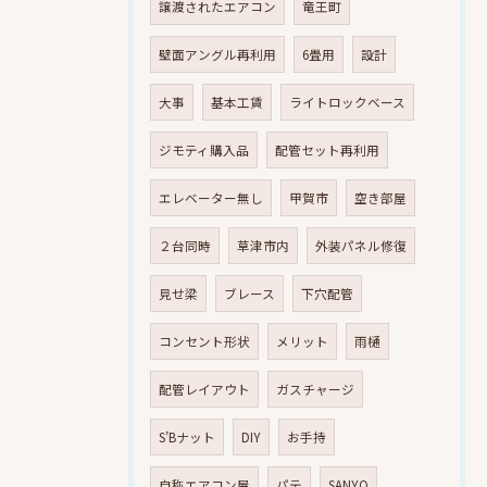
譲渡されたエアコン
竜王町
壁面アングル再利用
6畳用
設計
大事
基本工賃
ライトロックベース
ジモティ購入品
配管セット再利用
エレベーター無し
甲賀市
空き部屋
２台同時
草津市内
外装パネル修復
見せ梁
ブレース
下穴配管
コンセント形状
メリット
雨樋
配管レイアウト
ガスチャージ
S’Bナット
DIY
お手持
自称エアコン屋
パテ
SANYO