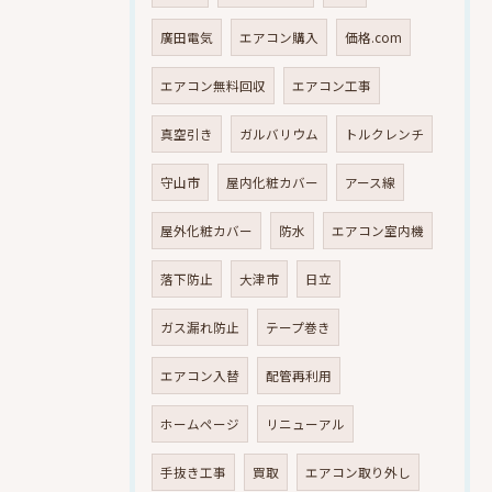
廣田電気
エアコン購入
価格.com
エアコン無料回収
エアコン工事
真空引き
ガルバリウム
トルクレンチ
守山市
屋内化粧カバー
アース線
屋外化粧カバー
防水
エアコン室内機
落下防止
大津市
日立
ガス漏れ防止
テープ巻き
エアコン入替
配管再利用
ホームページ
リニューアル
手抜き工事
買取
エアコン取り外し