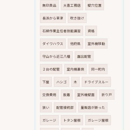
無印良品
大喜工務店
壁穴位置
長浜から草津
吹き抜け
石綿作業主任者技能講習
資格
ダイワハウス
他府県
室外機移動
守山から近江八幡
露出配管
２台の配管
室内機裏側
同一町内
下屋
ハシゴ
木
ドライブスルー
交換費用
脱着
室外機壁面
折り戸
狭い
配管接続部
量販店が断った
ガレージ
トタン屋根
ガレージ屋根