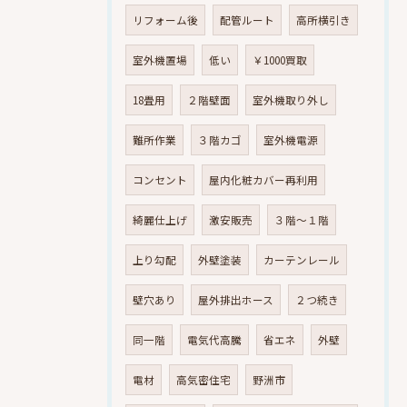
リフォーム後
配管ルート
高所横引き
室外機置場
低い
￥1000買取
18畳用
２階壁面
室外機取り外し
難所作業
３階カゴ
室外機電源
コンセント
屋内化粧カバー再利用
綺麗仕上げ
激安販売
３階～１階
上り勾配
外壁塗装
カーテンレール
壁穴あり
屋外排出ホース
２つ続き
同一階
電気代高騰
省エネ
外壁
電材
高気密住宅
野洲市