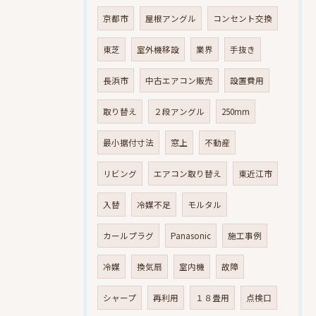
京都市
屋根アングル
コンセント交換
東芝
室外機移設
業界
手抜き
長浜市
中古エアコン販売
設置費用
取り替え
２段アングル
250mm
最小据付寸法
窓上
不動産
リビング
エアコン取り替え
東近江市
入替
冷媒不足
モルタル
カールプラグ
Panasonic
施工事例
冷媒
換気扇
室内機
故障
シャープ
再利用
１８畳用
点検口