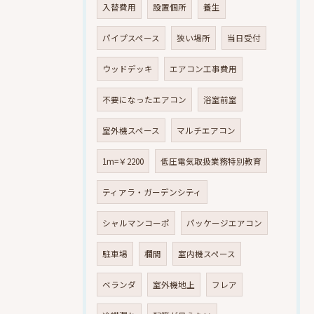
入替費用
設置個所
養生
パイプスペース
狭い場所
当日受付
ウッドデッキ
エアコン工事費用
不要になったエアコン
浴室前室
室外機スペース
マルチエアコン
1m=￥2200
低圧電気取扱業務特別教育
ティアラ・ガーデンシティ
シャルマンコーポ
パッケージエアコン
駐車場
欄間
室内機スペース
ベランダ
室外機地上
フレア