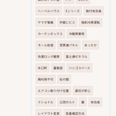
へーベルハウス
Eシリーズ
取付有効長
ヤマダ電機
外壁にビス
強制冷房運転
カーテンボックス
冷暖房兼用
モール処理
窓貫通パネル
あったか
快適ロング暖房
富士通ゼネラル
水口町
量販店
ハシゴスペース
再利用不可
柱の間
エアコン取り付け位置
最初が肝心
ナショナル
公団ボルト
蓋
有効長
レイアウト変更
型番確認方法