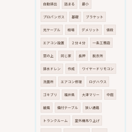
自動排出
詰まる
最小
プロパンガス
基礎
ブラケット
光ケーブル
相場
デメリット
値段
エアコン設置
２分４分
一条工務店
窓の上
同じ家
長押
脱衣所
排水ドレン
作成
ワイヤードリモコン
洗面所
エアコン修理
ログハウス
ゴキブリ
福井県
大津マリー
中庭
破風
備付テーブル
狭い通路
トランクルーム
室外機吊り上げ