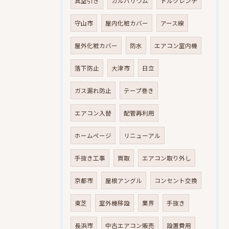
真空引き
ガルバリウム
トルクレンチ
守山市
屋内化粧カバー
アース線
屋外化粧カバー
防水
エアコン室内機
落下防止
大津市
日立
ガス漏れ防止
テープ巻き
エアコン入替
配管再利用
ホームページ
リニューアル
手抜き工事
買取
エアコン取り外し
京都市
屋根アングル
コンセント交換
東芝
室外機移設
業界
手抜き
長浜市
中古エアコン販売
設置費用