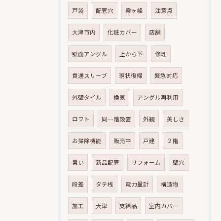
戸袋
配管穴
霧ヶ峰
注意点
大津市内
化粧カバー
店舗
壁面アングル
上から下
修理
貫通スリーブ
現状復帰
緊急対応
外壁タイル
換気
アングル再利用
ロフト
同一階設置
外観
美しさ
お掃除機能
販売中
戸建
２階
暑い
新品配管
リフォーム
壁穴
段差
タテ桟
電力量計
構造物
加工
大津
支給品
室内カバー