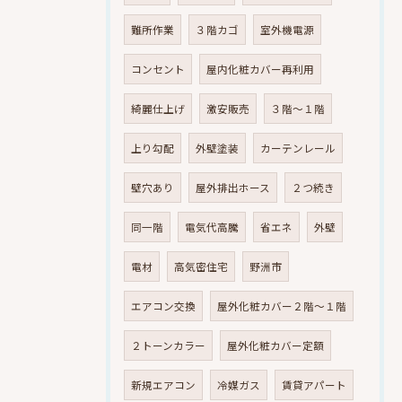
難所作業
３階カゴ
室外機電源
コンセント
屋内化粧カバー再利用
綺麗仕上げ
激安販売
３階～１階
上り勾配
外壁塗装
カーテンレール
壁穴あり
屋外排出ホース
２つ続き
同一階
電気代高騰
省エネ
外壁
電材
高気密住宅
野洲市
エアコン交換
屋外化粧カバー２階～１階
２トーンカラー
屋外化粧カバー定額
新規エアコン
冷媒ガス
賃貸アパート