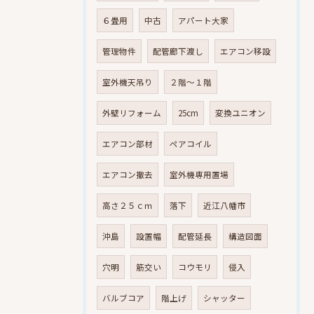
６畳用
中古
アパート大家
管理物件
配管廊下渡し
エアコン移設
室外機天吊り
２階～１階
外壁リフォーム
25cm
変換ユニオン
エアコン部材
ペアコイル
エアコン撤去
室外機専用置場
高さ２５ｃｍ
落下
近江八幡市
沖島
設置幅
配管延長
構造図面
穴明
筋交い
コウモリ
侵入
バルブコア
階上げ
シャッター