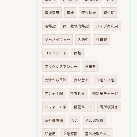
追加費用
廻縁
壁穴拡大
繁忙期
階移設
同一敷地内移設
パイプ再利用
ツーバイフォー
入居中
社員寮
コンクリート
団地
プラグレスアンカー
三重県
大津から草津
買い替え
３階～２階
アンテナ線
持ち込み
規定量チャージ
リフォーム後
配管ルート
高所横引き
室外機置場
低い
￥1000買取
18畳用
２階壁面
室外機取り外し