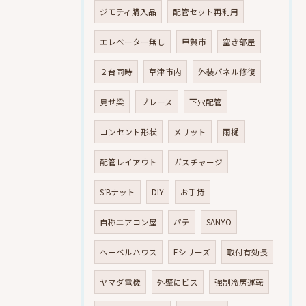
ジモティ購入品
配管セット再利用
エレベーター無し
甲賀市
空き部屋
２台同時
草津市内
外装パネル修復
見せ梁
ブレース
下穴配管
コンセント形状
メリット
雨樋
配管レイアウト
ガスチャージ
S’Bナット
DIY
お手持
自称エアコン屋
パテ
SANYO
へーベルハウス
Eシリーズ
取付有効長
ヤマダ電機
外壁にビス
強制冷房運転