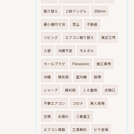
取り替え
２段アングル
250mm
最小据付寸法
窓上
不動産
リビング
エアコン取り替え
東近江市
入替
冷媒不足
モルタル
カールプラグ
Panasonic
施工事例
冷媒
換気扇
室内機
故障
シャープ
再利用
１８畳用
点検口
不要エアコン
コロナ
無人現場
交換
水漏れ
三菱重工
エアコン買取
工賃無料
ビケ足場