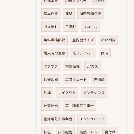
外構工事
制震ダンパー
穴あけ
基本作業
擁壁
消防設備点検
ガス漏れ
日野町
リコール
無料点検回収
室内機サイズ
緩い傾斜
購入時の注意
光ファイバー
同時
ヤフオク
電気設備
LPガス
保安距離
エコキュート
古物商
外構
レイアウト
メンテナンス
仕事始め
第二種電気工事士
登録電気工事業者
インシュロック
梱包
床下配管
断熱ドレン
後付け