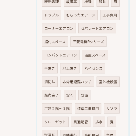
断熱処理
故障率
機種
移動
風
トラブル
もらったエアコン
工事費用
コーナーエアコン
セパレートエアコン
据付スペース
三菱電機Rシリーズ
コンパクトエアコン
設置スペース
平置き
地上置き
ハイセンス
消防法
非常用避難ハッチ
室外機設置
販売完了
安く
既設
戸建２階～１階
標準工事費用
リソラ
クローゼット
貫通配管
排水
夏
試運転
同時進行
高所費用
角度