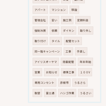
アパート
マンション
移設
管理会社
安い
施工例
定額料金
強制冷房
依頼
ダイキン
取り外し
取り付け
タイル
配管セット
同一階キャンペーン
工事
手直し
アイリスオーヤマ
隠蔽配管
年末年始
営業
お知らせ
標準工事
１００V
専用コンセント
彦根市
うるさら
取替
富士通
ハシゴ作業
うるさい