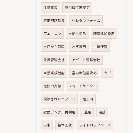
注意事項
室内機位置変更
専用回路延長
ウレタンフォーム
窓エアコン
自動お掃除
配管追加費用
水口から草津
冷房専用
１年保管
賃貸管理会社
アパート管理会社
自動点検機能
室内機位置決め
カゴ
電柱の支線
ショートサイクル
譲渡されたエアコン
竜王町
壁面アングル再利用
6畳用
設計
大事
基本工賃
ライトロックベース