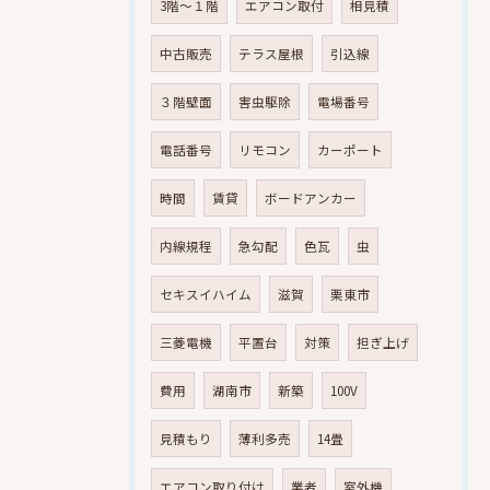
3階～１階
エアコン取付
相見積
中古販売
テラス屋根
引込線
３階壁面
害虫駆除
電場番号
電話番号
リモコン
カーポート
時間
賃貸
ボードアンカー
内線規程
急勾配
色瓦
虫
セキスイハイム
滋賀
栗東市
三菱電機
平置台
対策
担ぎ上げ
費用
湖南市
新築
100V
見積もり
薄利多売
14畳
エアコン取り付け
業者
室外機