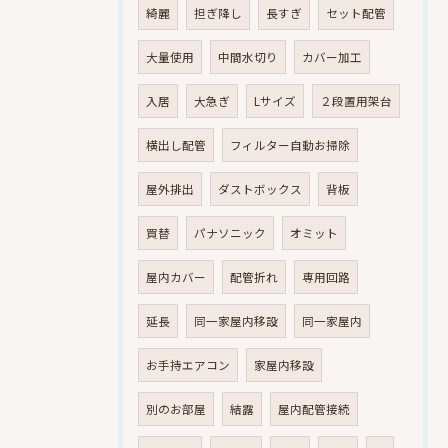
綺麗
担ぎ降し
長すぎ
セット配管
大量使用
中間水切り
カバー加工
入居
大急ぎ
Lサイズ
２段置用架台
横出し配管
フィルター自動お掃除
屋外排出
ダストボックス
背板
買替
パナソニック
オミット
屋内カバー
配管折れ
専用回路
延長
同一家屋内移設
同一家屋内
お手持エアコン
家屋内移設
別のお部屋
結露
屋内配管接続