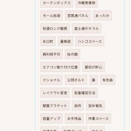
カーテンボックス
冷暖房兼用
モール処理
窓貫通パネル
あったか
快適ロング暖房
富士通ゼネラル
水口町
量販店
ハシゴスペース
再利用不可
柱の間
エアコン取り付け位置
最初が肝心
ナショナル
公団ボルト
蓋
有効長
レイアウト変更
型番確認方法
壁面ブラケット
自作
安井電気
容量アップ
お手持品
作業スペース