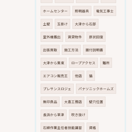
ホームセンター
照明器具
電気工事士
土壁
玉掛け
大津から石部
室外機搬出
賃貸物件
原状回復
出張買取
施工方法
据付説明書
大津から栗東
ロープアクセス
難所
エアコン販売王
他店
猫
プレサンスロジェ
パナソニックホームズ
無印良品
大喜工務店
壁穴位置
長浜から草津
吹き抜け
石綿作業主任者技能講習
資格