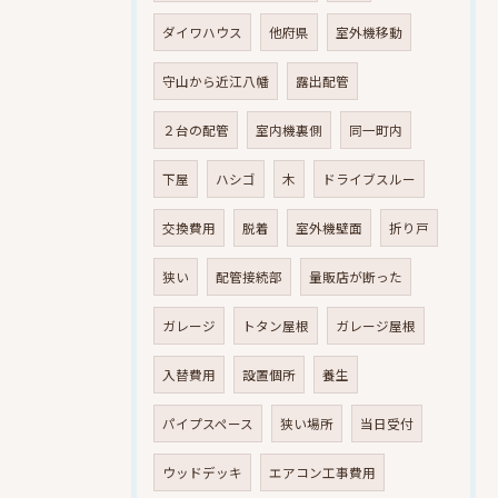
ダイワハウス
他府県
室外機移動
守山から近江八幡
露出配管
２台の配管
室内機裏側
同一町内
下屋
ハシゴ
木
ドライブスルー
交換費用
脱着
室外機壁面
折り戸
狭い
配管接続部
量販店が断った
ガレージ
トタン屋根
ガレージ屋根
入替費用
設置個所
養生
パイプスペース
狭い場所
当日受付
ウッドデッキ
エアコン工事費用