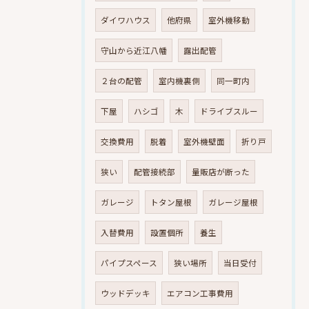
ダイワハウス
他府県
室外機移動
守山から近江八幡
露出配管
２台の配管
室内機裏側
同一町内
下屋
ハシゴ
木
ドライブスルー
交換費用
脱着
室外機壁面
折り戸
狭い
配管接続部
量販店が断った
ガレージ
トタン屋根
ガレージ屋根
入替費用
設置個所
養生
パイプスペース
狭い場所
当日受付
ウッドデッキ
エアコン工事費用