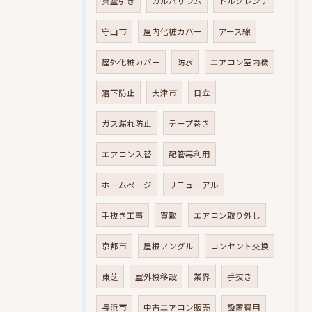
真空引き
ガルバリウム
トルクレンチ
守山市
屋内化粧カバー
アース線
屋外化粧カバー
防水
エアコン室内機
落下防止
大津市
日立
ガス漏れ防止
テープ巻き
エアコン入替
配管再利用
ホームページ
リニューアル
手抜き工事
買取
エアコン取り外し
京都市
屋根アングル
コンセント交換
東芝
室外機移設
業界
手抜き
長浜市
中古エアコン販売
設置費用