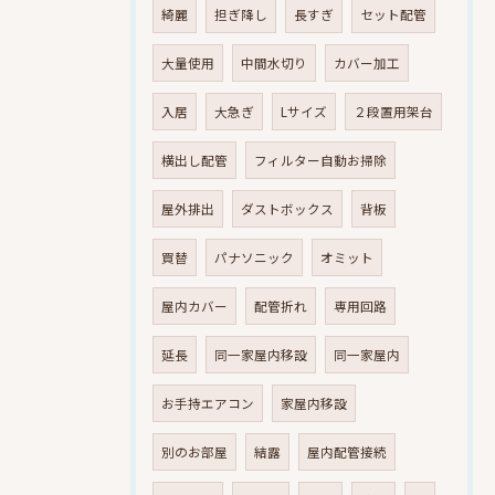
綺麗
担ぎ降し
長すぎ
セット配管
大量使用
中間水切り
カバー加工
入居
大急ぎ
Lサイズ
２段置用架台
横出し配管
フィルター自動お掃除
屋外排出
ダストボックス
背板
買替
パナソニック
オミット
屋内カバー
配管折れ
専用回路
延長
同一家屋内移設
同一家屋内
お手持エアコン
家屋内移設
別のお部屋
結露
屋内配管接続