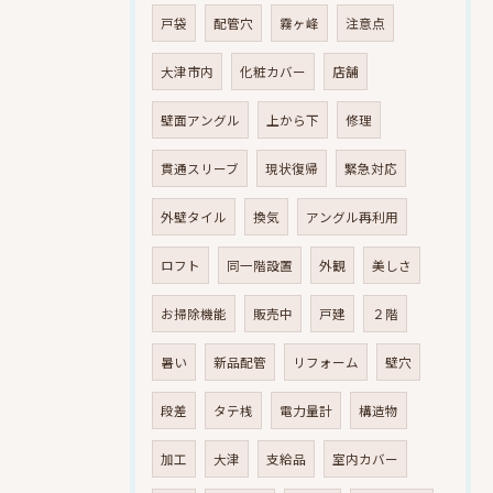
戸袋
配管穴
霧ヶ峰
注意点
大津市内
化粧カバー
店舗
壁面アングル
上から下
修理
貫通スリーブ
現状復帰
緊急対応
外壁タイル
換気
アングル再利用
ロフト
同一階設置
外観
美しさ
お掃除機能
販売中
戸建
２階
暑い
新品配管
リフォーム
壁穴
段差
タテ桟
電力量計
構造物
加工
大津
支給品
室内カバー