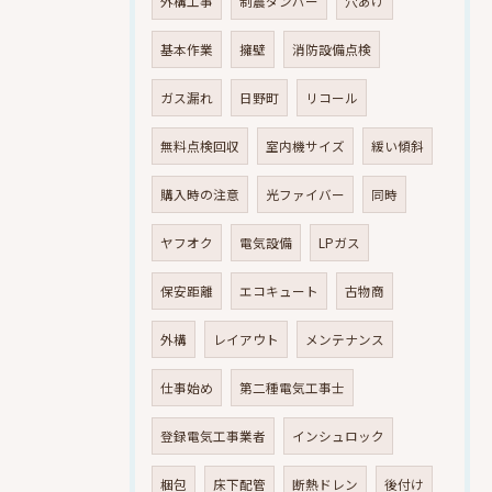
外構工事
制震ダンパー
穴あけ
基本作業
擁壁
消防設備点検
ガス漏れ
日野町
リコール
無料点検回収
室内機サイズ
緩い傾斜
購入時の注意
光ファイバー
同時
ヤフオク
電気設備
LPガス
保安距離
エコキュート
古物商
外構
レイアウト
メンテナンス
仕事始め
第二種電気工事士
登録電気工事業者
インシュロック
梱包
床下配管
断熱ドレン
後付け