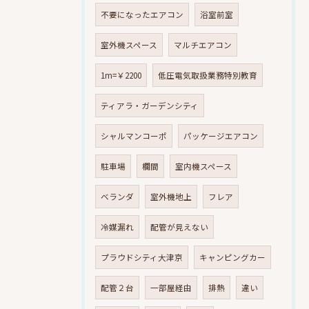
不要になったエアコン
浴室前室
室外機スペース
マルチエアコン
1m=￥2200
低圧電気取扱業務特別教育
ティアラ・ガーデンシティ
シャルマンコーポ
パッケージエアコン
駐車場
欄間
室内機スペース
ベランダ
室外機地上
フレア
冷媒漏れ
配管が見えない
プラウドシティ大津京
キャンピングカー
配管２台
一部屋経由
排熱
違い