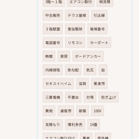
3階～１階
エアコン取付
相見積
中古販売
テラス屋根
引込線
３階壁面
害虫駆除
電場番号
電話番号
リモコン
カーポート
時間
賃貸
ボードアンカー
内線規程
急勾配
色瓦
虫
セキスイハイム
滋賀
栗東市
三菱電機
平置台
対策
担ぎ上げ
費用
湖南市
新築
100V
見積もり
薄利多売
14畳
エアコン取り付け
業者
室外機