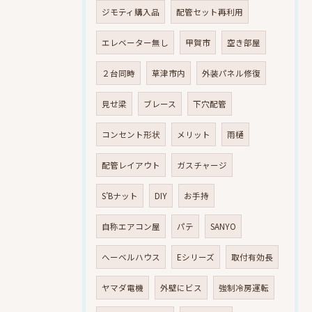
ジモティ購入品
配管セット再利用
エレベーター無し
甲賀市
空き部屋
２台同時
草津市内
外装パネル修復
見せ梁
ブレース
下穴配管
コンセント形状
メリット
雨樋
配管レイアウト
ガスチャージ
S’Bナット
DIY
お手持
自称エアコン屋
パテ
SANYO
へーベルハウス
Eシリーズ
取付有効長
ヤマダ電機
外壁にビス
強制冷房運転