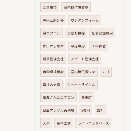
注意事項
室内機位置変更
専用回路延長
ウレタンフォーム
窓エアコン
自動お掃除
配管追加費用
水口から草津
冷房専用
１年保管
賃貸管理会社
アパート管理会社
自動点検機能
室内機位置決め
カゴ
電柱の支線
ショートサイクル
譲渡されたエアコン
竜王町
壁面アングル再利用
6畳用
設計
大事
基本工賃
ライトロックベース