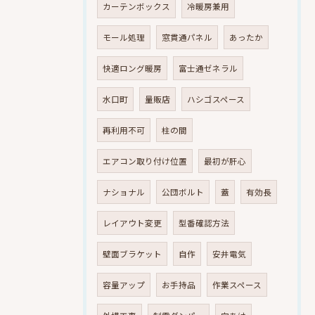
カーテンボックス
冷暖房兼用
モール処理
窓貫通パネル
あったか
快適ロング暖房
富士通ゼネラル
水口町
量販店
ハシゴスペース
再利用不可
柱の間
エアコン取り付け位置
最初が肝心
ナショナル
公団ボルト
蓋
有効長
レイアウト変更
型番確認方法
壁面ブラケット
自作
安井電気
容量アップ
お手持品
作業スペース