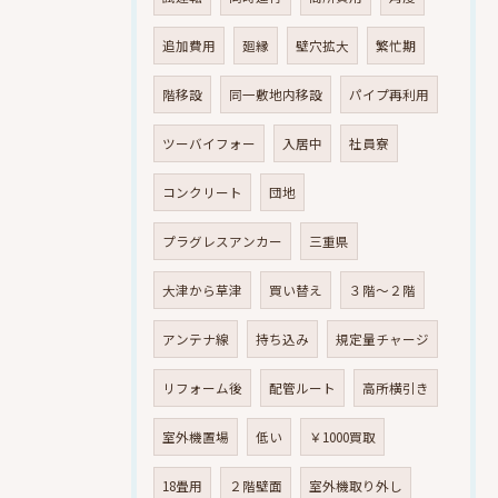
追加費用
廻縁
壁穴拡大
繁忙期
階移設
同一敷地内移設
パイプ再利用
ツーバイフォー
入居中
社員寮
コンクリート
団地
プラグレスアンカー
三重県
大津から草津
買い替え
３階～２階
アンテナ線
持ち込み
規定量チャージ
リフォーム後
配管ルート
高所横引き
室外機置場
低い
￥1000買取
18畳用
２階壁面
室外機取り外し