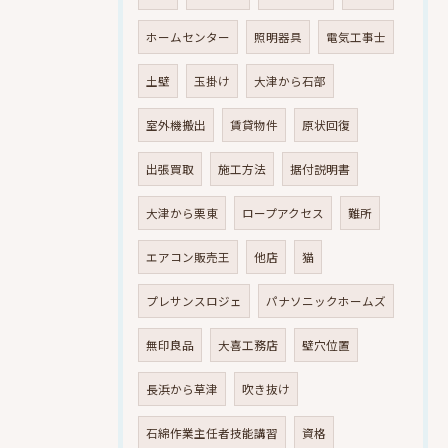
ホームセンター
照明器具
電気工事士
土壁
玉掛け
大津から石部
室外機搬出
賃貸物件
原状回復
出張買取
施工方法
据付説明書
大津から栗東
ロープアクセス
難所
エアコン販売王
他店
猫
プレサンスロジェ
パナソニックホームズ
無印良品
大喜工務店
壁穴位置
長浜から草津
吹き抜け
石綿作業主任者技能講習
資格