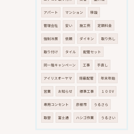
アパート
マンション
移設
管理会社
安い
施工例
定額料金
強制冷房
依頼
ダイキン
取り外し
取り付け
タイル
配管セット
同一階キャンペーン
工事
手直し
アイリスオーヤマ
隠蔽配管
年末年始
営業
お知らせ
標準工事
１００V
専用コンセント
彦根市
うるさら
取替
富士通
ハシゴ作業
うるさい