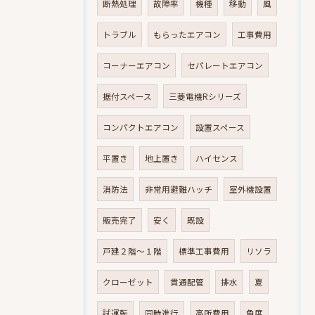
断熱処理
故障率
機種
移動
風
トラブル
もらったエアコン
工事費用
コーナーエアコン
セパレートエアコン
据付スペース
三菱電機Rシリーズ
コンパクトエアコン
設置スペース
平置き
地上置き
ハイセンス
消防法
非常用避難ハッチ
室外機設置
販売完了
安く
既設
戸建２階～１階
標準工事費用
リソラ
クローゼット
貫通配管
排水
夏
試運転
同時進行
高所費用
角度