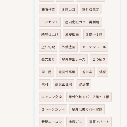
難所作業
３階カゴ
室外機電源
コンセント
屋内化粧カバー再利用
綺麗仕上げ
激安販売
３階～１階
上り勾配
外壁塗装
カーテンレール
壁穴あり
屋外排出ホース
２つ続き
同一階
電気代高騰
省エネ
外壁
電材
高気密住宅
野洲市
エアコン交換
屋外化粧カバー２階～１階
２トーンカラー
屋外化粧カバー定額
新規エアコン
冷媒ガス
賃貸アパート