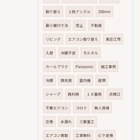
取り替え
２段アングル
250mm
最小据付寸法
窓上
不動産
リビング
エアコン取り替え
東近江市
入替
冷媒不足
モルタル
カールプラグ
Panasonic
施工事例
冷媒
換気扇
室内機
故障
シャープ
再利用
１８畳用
点検口
不要エアコン
コロナ
無人現場
交換
水漏れ
三菱重工
エアコン買取
工賃無料
ビケ足場