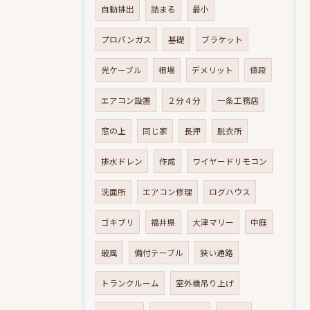
自動排出
詰まる
最小
プロパンガス
基礎
ブラケット
光ケーブル
相場
デメリット
値段
エアコン設置
２分４分
一条工務店
窓の上
同じ家
長押
脱衣所
排水ドレン
作成
ワイヤードリモコン
洗面所
エアコン修理
ログハウス
ゴキブリ
福井県
大津マリー
中庭
破風
備付テーブル
狭い通路
トランクルーム
室外機吊り上げ