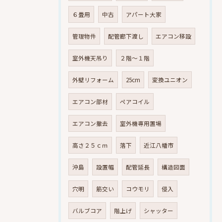
６畳用
中古
アパート大家
管理物件
配管廊下渡し
エアコン移設
室外機天吊り
２階～１階
外壁リフォーム
25cm
変換ユニオン
エアコン部材
ペアコイル
エアコン撤去
室外機専用置場
高さ２５ｃｍ
落下
近江八幡市
沖島
設置幅
配管延長
構造図面
穴明
筋交い
コウモリ
侵入
バルブコア
階上げ
シャッター