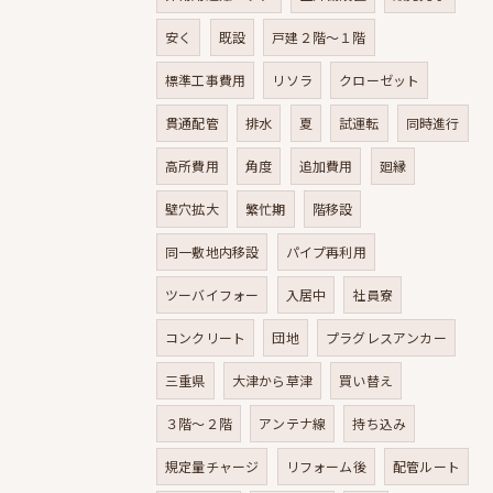
安く
既設
戸建２階～１階
標準工事費用
リソラ
クローゼット
貫通配管
排水
夏
試運転
同時進行
高所費用
角度
追加費用
廻縁
壁穴拡大
繁忙期
階移設
同一敷地内移設
パイプ再利用
ツーバイフォー
入居中
社員寮
コンクリート
団地
プラグレスアンカー
三重県
大津から草津
買い替え
３階～２階
アンテナ線
持ち込み
規定量チャージ
リフォーム後
配管ルート