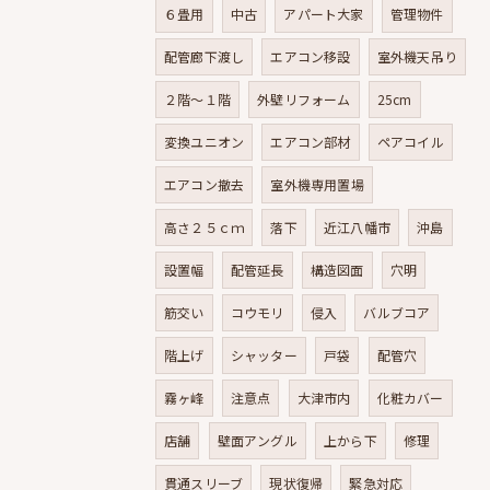
６畳用
中古
アパート大家
管理物件
配管廊下渡し
エアコン移設
室外機天吊り
２階～１階
外壁リフォーム
25cm
変換ユニオン
エアコン部材
ペアコイル
エアコン撤去
室外機専用置場
高さ２５ｃｍ
落下
近江八幡市
沖島
設置幅
配管延長
構造図面
穴明
筋交い
コウモリ
侵入
バルブコア
階上げ
シャッター
戸袋
配管穴
霧ヶ峰
注意点
大津市内
化粧カバー
店舗
壁面アングル
上から下
修理
貫通スリーブ
現状復帰
緊急対応