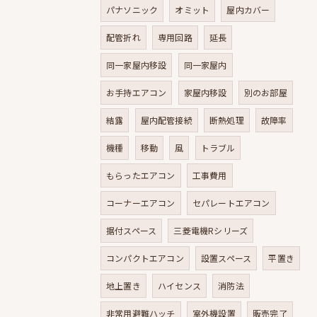
パナソニック
オミット
屋内カバー
配管折れ
専用回路
延長
同一家屋内移設
同一家屋内
お手持エアコン
家屋内移設
別のお部屋
結露
屋内配管接続
断熱処理
故障率
機種
移動
風
トラブル
もらったエアコン
工事費用
コーナーエアコン
セパレートエアコン
据付スペース
三菱電機Rシリーズ
コンパクトエアコン
設置スペース
平置き
地上置き
ハイセンス
消防法
非常用避難ハッチ
室外機設置
販売完了