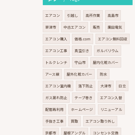
エアコン
引越し
高所作業
高島市
草津市
中古エアコン
販売
廣田電気
エアコン購入
価格.com
エアコン無料回収
エアコン工事
真空引き
ガルバリウム
トルクレンチ
守山市
屋内化粧カバー
アース線
屋外化粧カバー
防水
エアコン室内機
落下防止
大津市
日立
ガス漏れ防止
テープ巻き
エアコン入替
配管再利用
ホームページ
リニューアル
手抜き工事
買取
エアコン取り外し
京都市
屋根アングル
コンセント交換