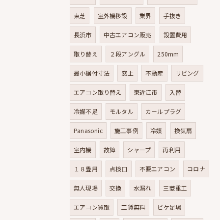
東芝
室外機移設
業界
手抜き
長浜市
中古エアコン販売
設置費用
取り替え
２段アングル
250mm
最小据付寸法
窓上
不動産
リビング
エアコン取り替え
東近江市
入替
冷媒不足
モルタル
カールプラグ
Panasonic
施工事例
冷媒
換気扇
室内機
故障
シャープ
再利用
１８畳用
点検口
不要エアコン
コロナ
無人現場
交換
水漏れ
三菱重工
エアコン買取
工賃無料
ビケ足場