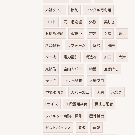
外壁タイル
換気
アングル再利用
ロフト
同一階設置
外観
美しさ
お掃除機能
販売中
戸建
２階
暑い
新品配管
リフォーム
壁穴
段差
タテ桟
電力量計
構造物
加工
大津
支給品
室内カバー
綺麗
担ぎ降し
長すぎ
セット配管
大量使用
中間水切り
カバー加工
入居
大急ぎ
Lサイズ
２段置用架台
横出し配管
フィルター自動お掃除
屋外排出
ダストボックス
背板
買替