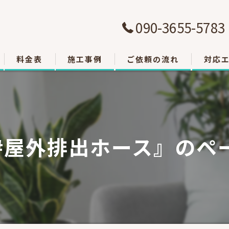
090-3655-5783
料金表
施工事例
ご依頼の流れ
対応
大津市
草津市
#屋外排出ホース』のペ
栗東市
東近江
甲賀市