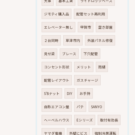
大事
基本工賃
ライトロックベース
ジモティ購入品
配管セット再利用
エレベーター無し
甲賀市
空き部屋
２台同時
草津市内
外装パネル修復
見せ梁
ブレース
下穴配管
コンセント形状
メリット
雨樋
配管レイアウト
ガスチャージ
S’Bナット
DIY
お手持
自称エアコン屋
パテ
SANYO
へーベルハウス
Eシリーズ
取付有効長
ヤマダ電機
外壁にビス
強制冷房運転