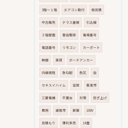
3階～１階
エアコン取付
相見積
中古販売
テラス屋根
引込線
３階壁面
害虫駆除
電場番号
電話番号
リモコン
カーポート
時間
賃貸
ボードアンカー
内線規程
急勾配
色瓦
虫
セキスイハイム
滋賀
栗東市
三菱電機
平置台
対策
担ぎ上げ
費用
湖南市
新築
100V
見積もり
薄利多売
14畳