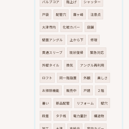
バルブコア
階上げ
シャッター
戸袋
配管穴
霧ヶ峰
注意点
大津市内
化粧カバー
店舗
壁面アングル
上から下
修理
貫通スリーブ
現状復帰
緊急対応
外壁タイル
換気
アングル再利用
ロフト
同一階設置
外観
美しさ
お掃除機能
販売中
戸建
２階
暑い
新品配管
リフォーム
壁穴
段差
タテ桟
電力量計
構造物
加工
大津
支給品
室内カバー