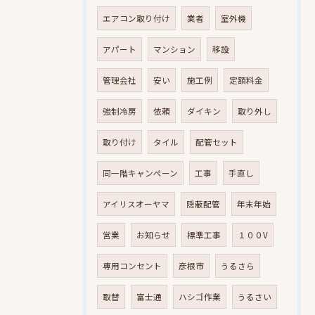
エアコン取り付け
業者
室外機
アパート
マンション
移設
管理会社
安い
施工例
定額料金
強制冷房
依頼
ダイキン
取り外し
取り付け
タイル
配管セット
同一階キャンペーン
工事
手直し
アイリスオーヤマ
隠蔽配管
年末年始
営業
お知らせ
標準工事
１００V
専用コンセント
彦根市
うるさら
取替
富士通
ハシゴ作業
うるさい