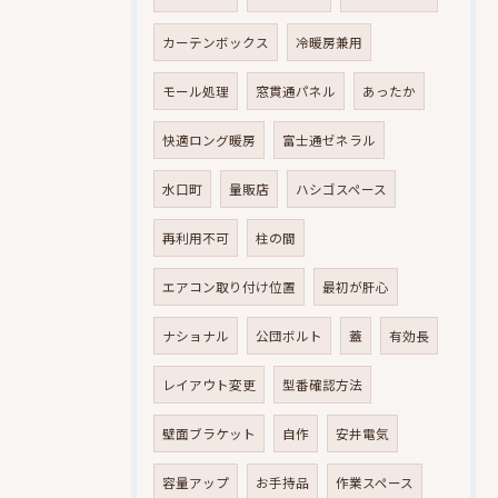
カーテンボックス
冷暖房兼用
モール処理
窓貫通パネル
あったか
快適ロング暖房
富士通ゼネラル
水口町
量販店
ハシゴスペース
再利用不可
柱の間
エアコン取り付け位置
最初が肝心
ナショナル
公団ボルト
蓋
有効長
レイアウト変更
型番確認方法
壁面ブラケット
自作
安井電気
容量アップ
お手持品
作業スペース