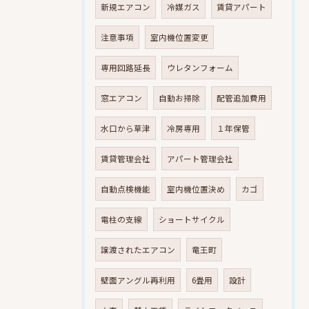
新規エアコン
冷媒ガス
賃貸アパート
注意事項
室内機位置変更
専用回路延長
ウレタンフォーム
窓エアコン
自動お掃除
配管追加費用
水口から草津
冷房専用
１年保管
賃貸管理会社
アパート管理会社
自動点検機能
室内機位置決め
カゴ
電柱の支線
ショートサイクル
譲渡されたエアコン
竜王町
壁面アングル再利用
6畳用
設計