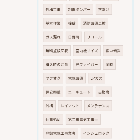
外構工事
制震ダンパー
穴あけ
基本作業
擁壁
消防設備点検
ガス漏れ
日野町
リコール
無料点検回収
室内機サイズ
緩い傾斜
購入時の注意
光ファイバー
同時
ヤフオク
電気設備
LPガス
保安距離
エコキュート
古物商
外構
レイアウト
メンテナンス
仕事始め
第二種電気工事士
登録電気工事業者
インシュロック