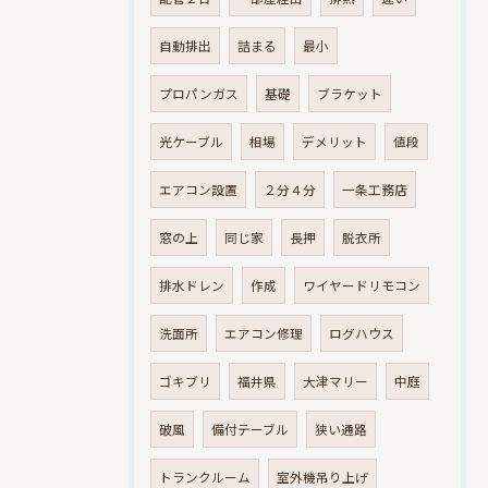
自動排出
詰まる
最小
プロパンガス
基礎
ブラケット
光ケーブル
相場
デメリット
値段
エアコン設置
２分４分
一条工務店
窓の上
同じ家
長押
脱衣所
排水ドレン
作成
ワイヤードリモコン
洗面所
エアコン修理
ログハウス
ゴキブリ
福井県
大津マリー
中庭
破風
備付テーブル
狭い通路
トランクルーム
室外機吊り上げ