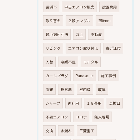
長浜市
中古エアコン販売
設置費用
取り替え
２段アングル
250mm
最小据付寸法
窓上
不動産
リビング
エアコン取り替え
東近江市
入替
冷媒不足
モルタル
カールプラグ
Panasonic
施工事例
冷媒
換気扇
室内機
故障
シャープ
再利用
１８畳用
点検口
不要エアコン
コロナ
無人現場
交換
水漏れ
三菱重工