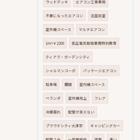
ウッドデッキ
エアコン工事費用
不要になったエアコン
浴室前室
室外機スペース
マルチエアコン
1m=￥2200
低圧電気取扱業務特別教育
ティアラ・ガーデンシティ
シャルマンコーポ
パッケージエアコン
駐車場
欄間
室内機スペース
ベランダ
室外機地上
フレア
冷媒漏れ
配管が見えない
プラウドシティ大津京
キャンピングカー
配管２台
一部屋経由
排熱
違い