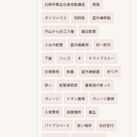
石綿作業主任者技能講習
資格
ダイワハウス
他府県
室外機移動
守山から近江八幡
露出配管
２台の配管
室内機裏側
同一町内
下屋
ハシゴ
木
ドライブスルー
交換費用
脱着
室外機壁面
折り戸
狭い
配管接続部
量販店が断った
ガレージ
トタン屋根
ガレージ屋根
入替費用
設置個所
養生
パイプスペース
狭い場所
当日受付