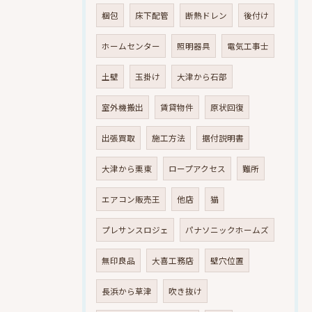
梱包
床下配管
断熱ドレン
後付け
ホームセンター
照明器具
電気工事士
土壁
玉掛け
大津から石部
室外機搬出
賃貸物件
原状回復
出張買取
施工方法
据付説明書
大津から栗東
ロープアクセス
難所
エアコン販売王
他店
猫
プレサンスロジェ
パナソニックホームズ
無印良品
大喜工務店
壁穴位置
長浜から草津
吹き抜け