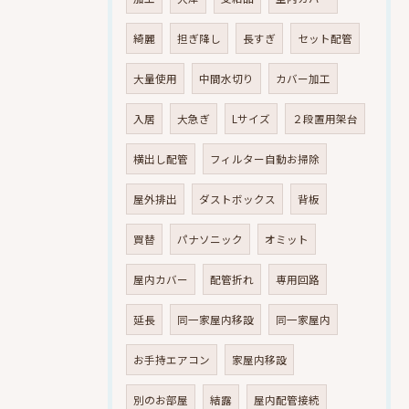
綺麗
担ぎ降し
長すぎ
セット配管
大量使用
中間水切り
カバー加工
入居
大急ぎ
Lサイズ
２段置用架台
横出し配管
フィルター自動お掃除
屋外排出
ダストボックス
背板
買替
パナソニック
オミット
屋内カバー
配管折れ
専用回路
延長
同一家屋内移設
同一家屋内
お手持エアコン
家屋内移設
別のお部屋
結露
屋内配管接続