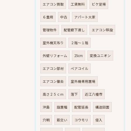
エアコン買取
工賃無料
ビケ足場
６畳用
中古
アパート大家
管理物件
配管廊下渡し
エアコン移設
室外機天吊り
２階～１階
外壁リフォーム
25cm
変換ユニオン
エアコン部材
ペアコイル
エアコン撤去
室外機専用置場
高さ２５ｃｍ
落下
近江八幡市
沖島
設置幅
配管延長
構造図面
穴明
筋交い
コウモリ
侵入