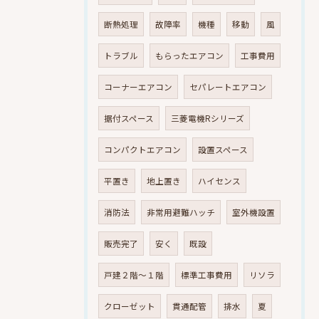
断熱処理
故障率
機種
移動
風
トラブル
もらったエアコン
工事費用
コーナーエアコン
セパレートエアコン
据付スペース
三菱電機Rシリーズ
コンパクトエアコン
設置スペース
平置き
地上置き
ハイセンス
消防法
非常用避難ハッチ
室外機設置
販売完了
安く
既設
戸建２階～１階
標準工事費用
リソラ
クローゼット
貫通配管
排水
夏