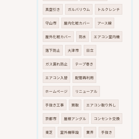
真空引き
ガルバリウム
トルクレンチ
守山市
屋内化粧カバー
アース線
屋外化粧カバー
防水
エアコン室内機
落下防止
大津市
日立
ガス漏れ防止
テープ巻き
エアコン入替
配管再利用
ホームページ
リニューアル
手抜き工事
買取
エアコン取り外し
京都市
屋根アングル
コンセント交換
東芝
室外機移設
業界
手抜き