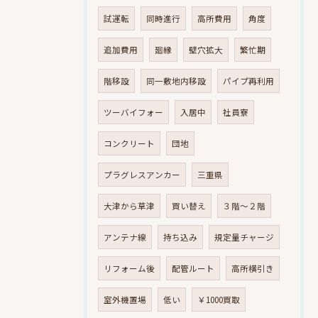
試運転
同時進行
高所費用
角度
追加費用
廻縁
壁穴拡大
繁忙期
階移設
同一敷地内移設
パイプ再利用
ツーバイフォー
入居中
社員寮
コンクリート
団地
プラグレスアンカー
三重県
大津から草津
買い替え
３階～２階
アンテナ線
持ち込み
規定量チャージ
リフォーム後
配管ルート
高所横引き
室外機置場
低い
￥1000買取