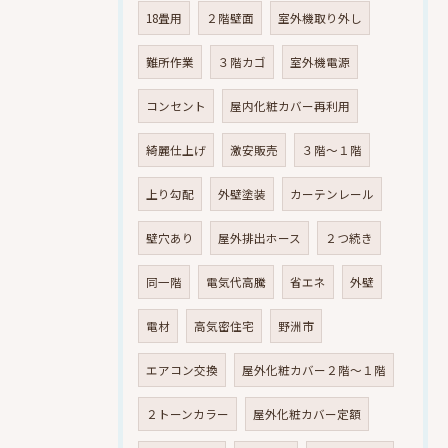
18畳用
２階壁面
室外機取り外し
難所作業
３階カゴ
室外機電源
コンセント
屋内化粧カバー再利用
綺麗仕上げ
激安販売
３階～１階
上り勾配
外壁塗装
カーテンレール
壁穴あり
屋外排出ホース
２つ続き
同一階
電気代高騰
省エネ
外壁
電材
高気密住宅
野洲市
エアコン交換
屋外化粧カバー２階～１階
２トーンカラー
屋外化粧カバー定額