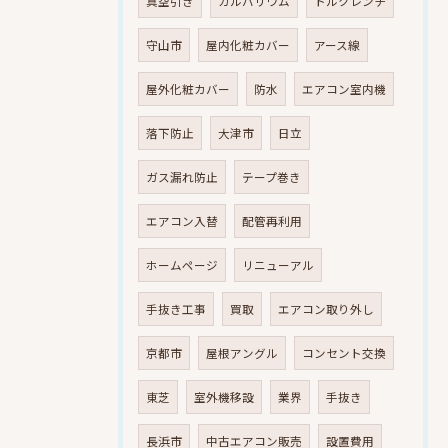
真空引き
ガルバリウム
トルクレンチ
守山市
屋内化粧カバー
アース線
屋外化粧カバー
防水
エアコン室内機
落下防止
大津市
日立
ガス漏れ防止
テープ巻き
エアコン入替
配管再利用
ホームページ
リニューアル
手抜き工事
買取
エアコン取り外し
京都市
屋根アングル
コンセント交換
東芝
室外機移設
業界
手抜き
長浜市
中古エアコン販売
設置費用