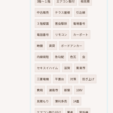
3階～１階
エアコン取付
相見積
中古販売
テラス屋根
引込線
３階壁面
害虫駆除
電場番号
電話番号
リモコン
カーポート
時間
賃貸
ボードアンカー
内線規程
急勾配
色瓦
虫
セキスイハイム
滋賀
栗東市
三菱電機
平置台
対策
担ぎ上げ
費用
湖南市
新築
100V
見積もり
薄利多売
14畳
エアコン取り付け
業者
室外機