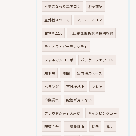
不要になったエアコン
浴室前室
室外機スペース
マルチエアコン
1m=￥2200
低圧電気取扱業務特別教育
ティアラ・ガーデンシティ
シャルマンコーポ
パッケージエアコン
駐車場
欄間
室内機スペース
ベランダ
室外機地上
フレア
冷媒漏れ
配管が見えない
プラウドシティ大津京
キャンピングカー
配管２台
一部屋経由
排熱
違い