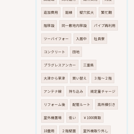
追加費用
廻縁
壁穴拡大
繁忙期
階移設
同一敷地内移設
パイプ再利用
ツーバイフォー
入居中
社員寮
コンクリート
団地
プラグレスアンカー
三重県
大津から草津
買い替え
３階～２階
アンテナ線
持ち込み
規定量チャージ
リフォーム後
配管ルート
高所横引き
室外機置場
低い
￥1000買取
18畳用
２階壁面
室外機取り外し