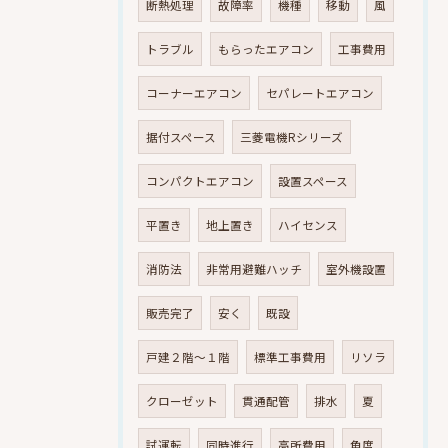
断熱処理
故障率
機種
移動
風
トラブル
もらったエアコン
工事費用
コーナーエアコン
セパレートエアコン
据付スペース
三菱電機Rシリーズ
コンパクトエアコン
設置スペース
平置き
地上置き
ハイセンス
消防法
非常用避難ハッチ
室外機設置
販売完了
安く
既設
戸建２階～１階
標準工事費用
リソラ
クローゼット
貫通配管
排水
夏
試運転
同時進行
高所費用
角度