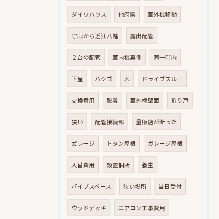
ダイワハウス
他府県
室外機移動
守山から近江八幡
露出配管
２台の配管
室内機裏側
同一町内
下屋
ハシゴ
木
ドライブスルー
交換費用
脱着
室外機壁面
折り戸
狭い
配管接続部
量販店が断った
ガレージ
トタン屋根
ガレージ屋根
入替費用
設置個所
養生
パイプスペース
狭い場所
当日受付
ウッドデッキ
エアコン工事費用