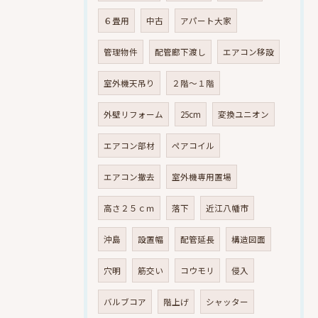
６畳用
中古
アパート大家
管理物件
配管廊下渡し
エアコン移設
室外機天吊り
２階～１階
外壁リフォーム
25cm
変換ユニオン
エアコン部材
ペアコイル
エアコン撤去
室外機専用置場
高さ２５ｃｍ
落下
近江八幡市
沖島
設置幅
配管延長
構造図面
穴明
筋交い
コウモリ
侵入
バルブコア
階上げ
シャッター