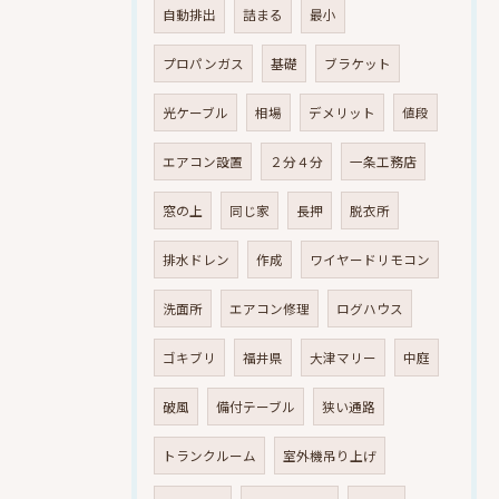
自動排出
詰まる
最小
プロパンガス
基礎
ブラケット
光ケーブル
相場
デメリット
値段
エアコン設置
２分４分
一条工務店
窓の上
同じ家
長押
脱衣所
排水ドレン
作成
ワイヤードリモコン
洗面所
エアコン修理
ログハウス
ゴキブリ
福井県
大津マリー
中庭
破風
備付テーブル
狭い通路
トランクルーム
室外機吊り上げ