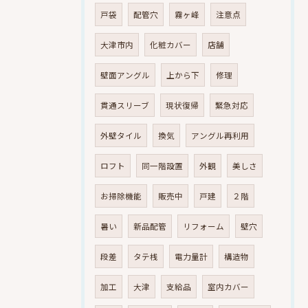
戸袋
配管穴
霧ヶ峰
注意点
大津市内
化粧カバー
店舗
壁面アングル
上から下
修理
貫通スリーブ
現状復帰
緊急対応
外壁タイル
換気
アングル再利用
ロフト
同一階設置
外観
美しさ
お掃除機能
販売中
戸建
２階
暑い
新品配管
リフォーム
壁穴
段差
タテ桟
電力量計
構造物
加工
大津
支給品
室内カバー