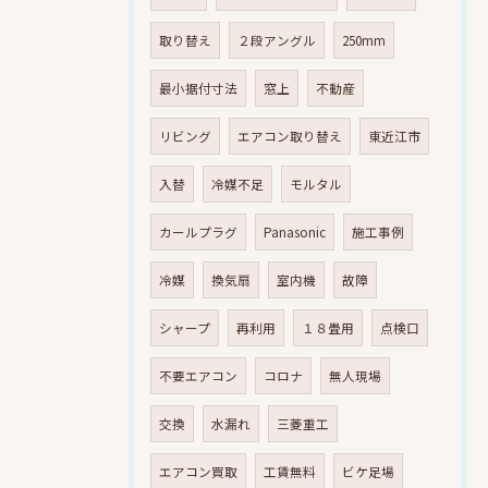
取り替え
２段アングル
250mm
最小据付寸法
窓上
不動産
リビング
エアコン取り替え
東近江市
入替
冷媒不足
モルタル
カールプラグ
Panasonic
施工事例
冷媒
換気扇
室内機
故障
シャープ
再利用
１８畳用
点検口
不要エアコン
コロナ
無人現場
交換
水漏れ
三菱重工
エアコン買取
工賃無料
ビケ足場