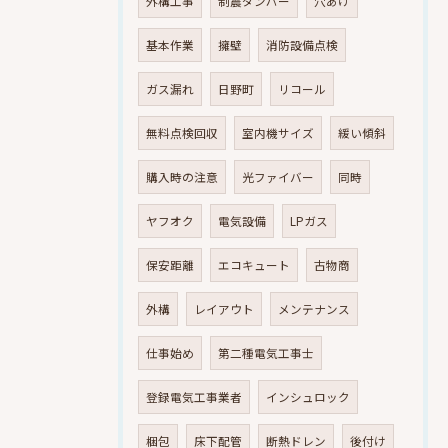
外構工事
制震ダンパー
穴あけ
基本作業
擁壁
消防設備点検
ガス漏れ
日野町
リコール
無料点検回収
室内機サイズ
緩い傾斜
購入時の注意
光ファイバー
同時
ヤフオク
電気設備
LPガス
保安距離
エコキュート
古物商
外構
レイアウト
メンテナンス
仕事始め
第二種電気工事士
登録電気工事業者
インシュロック
梱包
床下配管
断熱ドレン
後付け