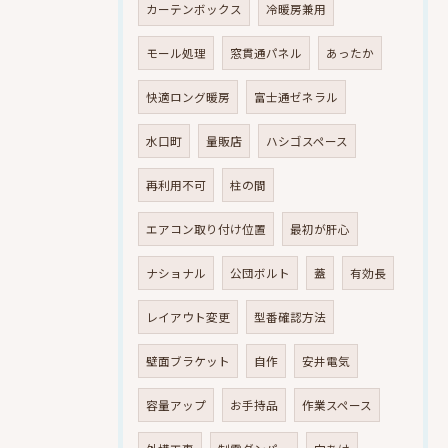
カーテンボックス
冷暖房兼用
モール処理
窓貫通パネル
あったか
快適ロング暖房
富士通ゼネラル
水口町
量販店
ハシゴスペース
再利用不可
柱の間
エアコン取り付け位置
最初が肝心
ナショナル
公団ボルト
蓋
有効長
レイアウト変更
型番確認方法
壁面ブラケット
自作
安井電気
容量アップ
お手持品
作業スペース