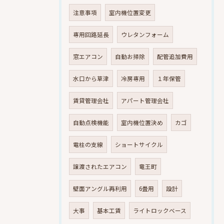
注意事項
室内機位置変更
専用回路延長
ウレタンフォーム
窓エアコン
自動お掃除
配管追加費用
水口から草津
冷房専用
１年保管
賃貸管理会社
アパート管理会社
自動点検機能
室内機位置決め
カゴ
電柱の支線
ショートサイクル
譲渡されたエアコン
竜王町
壁面アングル再利用
6畳用
設計
大事
基本工賃
ライトロックベース