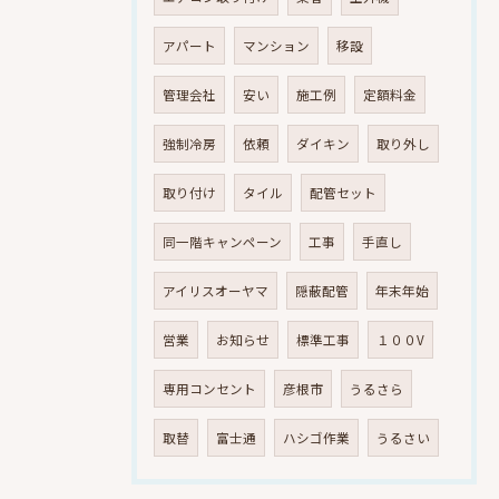
アパート
マンション
移設
管理会社
安い
施工例
定額料金
強制冷房
依頼
ダイキン
取り外し
取り付け
タイル
配管セット
同一階キャンペーン
工事
手直し
アイリスオーヤマ
隠蔽配管
年末年始
営業
お知らせ
標準工事
１００V
専用コンセント
彦根市
うるさら
取替
富士通
ハシゴ作業
うるさい