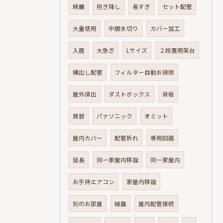
綺麗
担ぎ降し
長すぎ
セット配管
大量使用
中間水切り
カバー加工
入居
大急ぎ
Lサイズ
２段置用架台
横出し配管
フィルター自動お掃除
屋外排出
ダストボックス
背板
買替
パナソニック
オミット
屋内カバー
配管折れ
専用回路
延長
同一家屋内移設
同一家屋内
お手持エアコン
家屋内移設
別のお部屋
結露
屋内配管接続