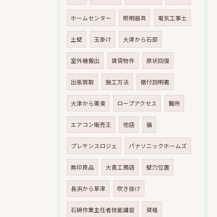
ホームセンター
照明器具
電気工事士
土壁
玉掛け
大津から石部
室外機搬出
賃貸物件
原状回復
出張買取
施工方法
据付説明書
大津から栗東
ロープアクセス
難所
エアコン販売王
他店
猫
プレサンスロジェ
パナソニックホームズ
無印良品
大喜工務店
壁穴位置
長浜から草津
吹き抜け
石綿作業主任者技能講習
資格