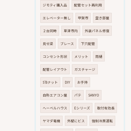
ジモティ購入品
配管セット再利用
エレベーター無し
甲賀市
空き部屋
２台同時
草津市内
外装パネル修復
見せ梁
ブレース
下穴配管
コンセント形状
メリット
雨樋
配管レイアウト
ガスチャージ
S’Bナット
DIY
お手持
自称エアコン屋
パテ
SANYO
へーベルハウス
Eシリーズ
取付有効長
ヤマダ電機
外壁にビス
強制冷房運転