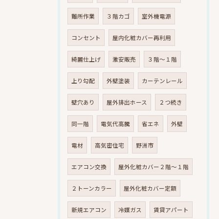
難所作業
３階カゴ
室外機電源
コンセント
屋内化粧カバー再利用
綺麗仕上げ
激安販売
３階～１階
上り勾配
外壁塗装
カーテンレール
壁穴あり
屋外排出ホース
２つ続き
同一階
電気代高騰
省エネ
外壁
電材
高気密住宅
野洲市
エアコン交換
屋外化粧カバー２階～１階
２トーンカラー
屋外化粧カバー定額
新規エアコン
冷媒ガス
賃貸アパート