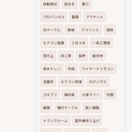
自動排出
詰まる
最小
プロパンガス
基礎
ブラケット
光ケーブル
相場
デメリット
値段
エアコン設置
２分４分
一条工務店
窓の上
同じ家
長押
脱衣所
排水ドレン
作成
ワイヤードリモコン
洗面所
エアコン修理
ログハウス
ゴキブリ
福井県
大津マリー
中庭
破風
備付テーブル
狭い通路
トランクルーム
室外機吊り上げ