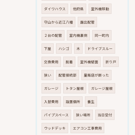
ダイワハウス
他府県
室外機移動
守山から近江八幡
露出配管
２台の配管
室内機裏側
同一町内
下屋
ハシゴ
木
ドライブスルー
交換費用
脱着
室外機壁面
折り戸
狭い
配管接続部
量販店が断った
ガレージ
トタン屋根
ガレージ屋根
入替費用
設置個所
養生
パイプスペース
狭い場所
当日受付
ウッドデッキ
エアコン工事費用