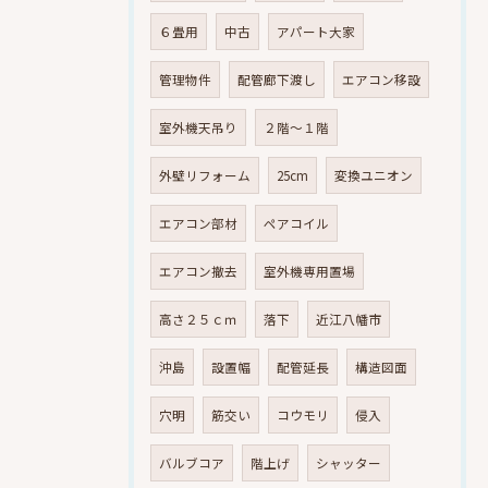
６畳用
中古
アパート大家
管理物件
配管廊下渡し
エアコン移設
室外機天吊り
２階～１階
外壁リフォーム
25cm
変換ユニオン
エアコン部材
ペアコイル
エアコン撤去
室外機専用置場
高さ２５ｃｍ
落下
近江八幡市
沖島
設置幅
配管延長
構造図面
穴明
筋交い
コウモリ
侵入
バルブコア
階上げ
シャッター