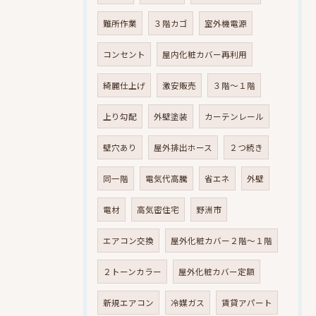
難所作業
３階カゴ
室外機電源
コンセント
屋内化粧カバー再利用
綺麗仕上げ
激安販売
３階～１階
上り勾配
外壁塗装
カーテンレール
壁穴あり
屋外排出ホース
２つ続き
同一階
電気代高騰
省エネ
外壁
電材
高気密住宅
野洲市
エアコン交換
屋外化粧カバー２階～１階
２トーンカラー
屋外化粧カバー定額
新規エアコン
冷媒ガス
賃貸アパート