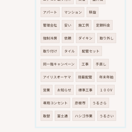
アパート
マンション
移設
管理会社
安い
施工例
定額料金
強制冷房
依頼
ダイキン
取り外し
取り付け
タイル
配管セット
同一階キャンペーン
工事
手直し
アイリスオーヤマ
隠蔽配管
年末年始
営業
お知らせ
標準工事
１００V
専用コンセント
彦根市
うるさら
取替
富士通
ハシゴ作業
うるさい