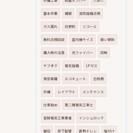
外構工事
制震ダンパー
穴あけ
基本作業
擁壁
消防設備点検
ガス漏れ
日野町
リコール
無料点検回収
室内機サイズ
緩い傾斜
購入時の注意
光ファイバー
同時
ヤフオク
電気設備
LPガス
保安距離
エコキュート
古物商
外構
レイアウト
メンテナンス
仕事始め
第二種電気工事士
登録電気工事業者
インシュロック
梱包
床下配管
断熱ドレン
後付け