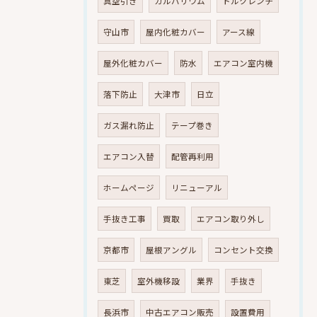
真空引き
ガルバリウム
トルクレンチ
守山市
屋内化粧カバー
アース線
屋外化粧カバー
防水
エアコン室内機
落下防止
大津市
日立
ガス漏れ防止
テープ巻き
エアコン入替
配管再利用
ホームページ
リニューアル
手抜き工事
買取
エアコン取り外し
京都市
屋根アングル
コンセント交換
東芝
室外機移設
業界
手抜き
長浜市
中古エアコン販売
設置費用