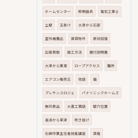
ホームセンター
照明器具
電気工事士
土壁
玉掛け
大津から石部
室外機搬出
賃貸物件
原状回復
出張買取
施工方法
据付説明書
大津から栗東
ロープアクセス
難所
エアコン販売王
他店
猫
プレサンスロジェ
パナソニックホームズ
無印良品
大喜工務店
壁穴位置
長浜から草津
吹き抜け
石綿作業主任者技能講習
資格