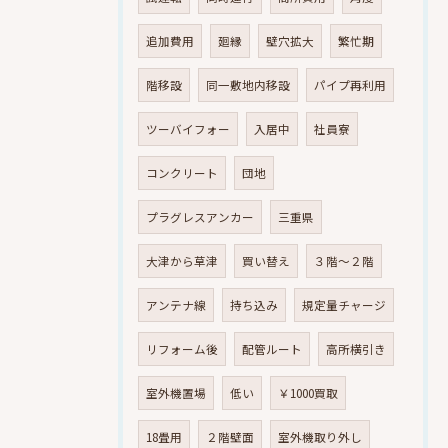
追加費用
廻縁
壁穴拡大
繁忙期
階移設
同一敷地内移設
パイプ再利用
ツーバイフォー
入居中
社員寮
コンクリート
団地
プラグレスアンカー
三重県
大津から草津
買い替え
３階～２階
アンテナ線
持ち込み
規定量チャージ
リフォーム後
配管ルート
高所横引き
室外機置場
低い
￥1000買取
18畳用
２階壁面
室外機取り外し