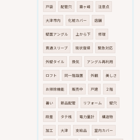
戸袋
配管穴
霧ヶ峰
注意点
大津市内
化粧カバー
店舗
壁面アングル
上から下
修理
貫通スリーブ
現状復帰
緊急対応
外壁タイル
換気
アングル再利用
ロフト
同一階設置
外観
美しさ
お掃除機能
販売中
戸建
２階
暑い
新品配管
リフォーム
壁穴
段差
タテ桟
電力量計
構造物
加工
大津
支給品
室内カバー