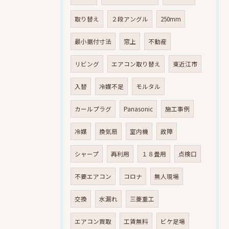
取り替え
２段アングル
250mm
最小据付寸法
窓上
不動産
リビング
エアコン取り替え
東近江市
入替
冷媒不足
モルタル
カールプラグ
Panasonic
施工事例
冷媒
換気扇
室内機
故障
シャープ
再利用
１８畳用
点検口
不要エアコン
コロナ
無人現場
交換
水漏れ
三菱重工
エアコン買取
工賃無料
ビケ足場