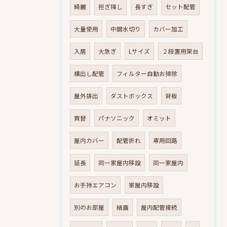
綺麗
担ぎ降し
長すぎ
セット配管
大量使用
中間水切り
カバー加工
入居
大急ぎ
Lサイズ
２段置用架台
横出し配管
フィルター自動お掃除
屋外排出
ダストボックス
背板
買替
パナソニック
オミット
屋内カバー
配管折れ
専用回路
延長
同一家屋内移設
同一家屋内
お手持エアコン
家屋内移設
別のお部屋
結露
屋内配管接続