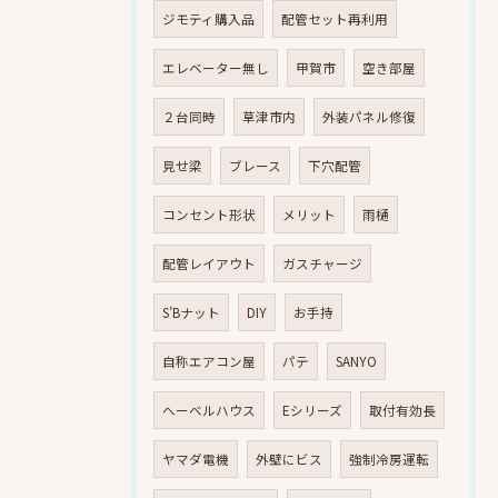
ジモティ購入品
配管セット再利用
エレベーター無し
甲賀市
空き部屋
２台同時
草津市内
外装パネル修復
見せ梁
ブレース
下穴配管
コンセント形状
メリット
雨樋
配管レイアウト
ガスチャージ
S’Bナット
DIY
お手持
自称エアコン屋
パテ
SANYO
へーベルハウス
Eシリーズ
取付有効長
ヤマダ電機
外壁にビス
強制冷房運転