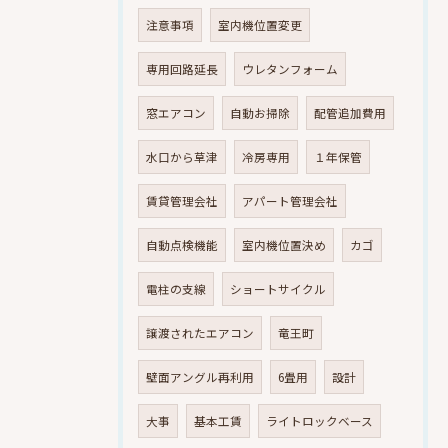
注意事項
室内機位置変更
専用回路延長
ウレタンフォーム
窓エアコン
自動お掃除
配管追加費用
水口から草津
冷房専用
１年保管
賃貸管理会社
アパート管理会社
自動点検機能
室内機位置決め
カゴ
電柱の支線
ショートサイクル
譲渡されたエアコン
竜王町
壁面アングル再利用
6畳用
設計
大事
基本工賃
ライトロックベース