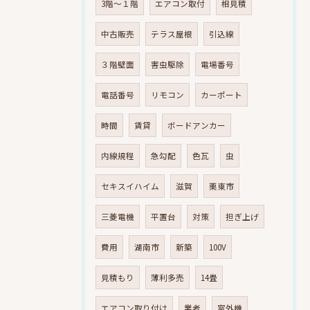
3階～１階
エアコン取付
相見積
中古販売
テラス屋根
引込線
３階壁面
害虫駆除
電場番号
電話番号
リモコン
カーポート
時間
賃貸
ボードアンカー
内線規程
急勾配
色瓦
虫
セキスイハイム
滋賀
栗東市
三菱電機
平置台
対策
担ぎ上げ
費用
湖南市
新築
100V
見積もり
薄利多売
14畳
エアコン取り付け
業者
室外機