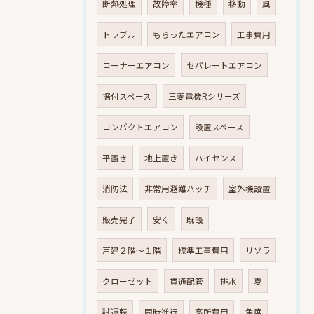
断熱処理
故障率
機種
移動
風
トラブル
もらったエアコン
工事費用
コーナーエアコン
セパレートエアコン
据付スペース
三菱電機Rシリーズ
コンパクトエアコン
設置スペース
平置き
地上置き
ハイセンス
消防法
非常用避難ハッチ
室外機設置
販売完了
安く
既設
戸建２階～１階
標準工事費用
リソラ
クローゼット
貫通配管
排水
夏
試運転
同時進行
高所費用
角度