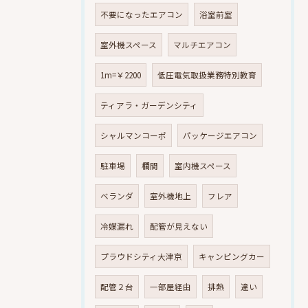
不要になったエアコン
浴室前室
室外機スペース
マルチエアコン
1m=￥2200
低圧電気取扱業務特別教育
ティアラ・ガーデンシティ
シャルマンコーポ
パッケージエアコン
駐車場
欄間
室内機スペース
ベランダ
室外機地上
フレア
冷媒漏れ
配管が見えない
プラウドシティ大津京
キャンピングカー
配管２台
一部屋経由
排熱
違い