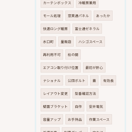
カーテンボックス
冷暖房兼用
モール処理
窓貫通パネル
あったか
快適ロング暖房
富士通ゼネラル
水口町
量販店
ハシゴスペース
再利用不可
柱の間
エアコン取り付け位置
最初が肝心
ナショナル
公団ボルト
蓋
有効長
レイアウト変更
型番確認方法
壁面ブラケット
自作
安井電気
容量アップ
お手持品
作業スペース