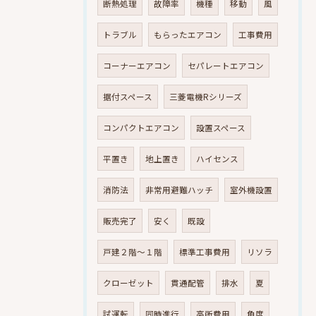
断熱処理
故障率
機種
移動
風
トラブル
もらったエアコン
工事費用
コーナーエアコン
セパレートエアコン
据付スペース
三菱電機Rシリーズ
コンパクトエアコン
設置スペース
平置き
地上置き
ハイセンス
消防法
非常用避難ハッチ
室外機設置
販売完了
安く
既設
戸建２階～１階
標準工事費用
リソラ
クローゼット
貫通配管
排水
夏
試運転
同時進行
高所費用
角度