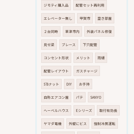
ジモティ購入品
配管セット再利用
エレベーター無し
甲賀市
空き部屋
２台同時
草津市内
外装パネル修復
見せ梁
ブレース
下穴配管
コンセント形状
メリット
雨樋
配管レイアウト
ガスチャージ
S’Bナット
DIY
お手持
自称エアコン屋
パテ
SANYO
へーベルハウス
Eシリーズ
取付有効長
ヤマダ電機
外壁にビス
強制冷房運転