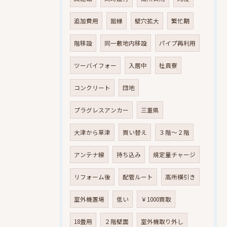
追加費用
廻縁
壁穴拡大
繁忙期
階移設
同一敷地内移設
パイプ再利用
ツーバイフォー
入居中
社員寮
コンクリート
団地
プラグレスアンカー
三重県
大津から草津
買い替え
３階～２階
アンテナ線
持ち込み
規定量チャージ
リフォーム後
配管ルート
高所横引き
室外機置場
低い
￥1000買取
18畳用
２階壁面
室外機取り外し