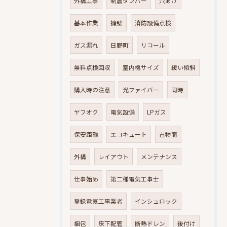
外構工事
制震ダンパー
穴あけ
基本作業
擁壁
消防設備点検
ガス漏れ
日野町
リコール
無料点検回収
室内機サイズ
緩い傾斜
購入時の注意
光ファイバー
同時
ヤフオク
電気設備
LPガス
保安距離
エコキュート
古物商
外構
レイアウト
メンテナンス
仕事始め
第二種電気工事士
登録電気工事業者
インシュロック
梱包
床下配管
断熱ドレン
後付け