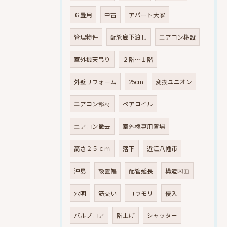
６畳用
中古
アパート大家
管理物件
配管廊下渡し
エアコン移設
室外機天吊り
２階～１階
外壁リフォーム
25cm
変換ユニオン
エアコン部材
ペアコイル
エアコン撤去
室外機専用置場
高さ２５ｃｍ
落下
近江八幡市
沖島
設置幅
配管延長
構造図面
穴明
筋交い
コウモリ
侵入
バルブコア
階上げ
シャッター