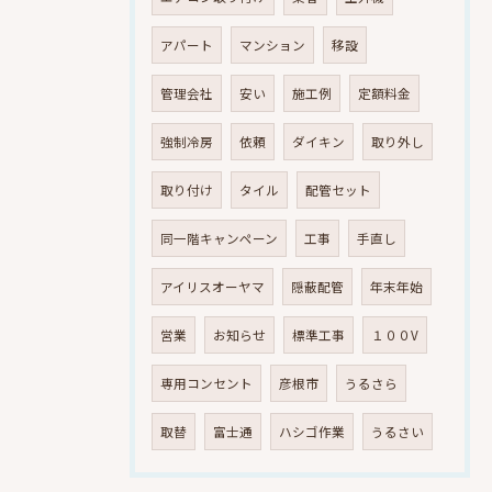
アパート
マンション
移設
管理会社
安い
施工例
定額料金
強制冷房
依頼
ダイキン
取り外し
取り付け
タイル
配管セット
同一階キャンペーン
工事
手直し
アイリスオーヤマ
隠蔽配管
年末年始
営業
お知らせ
標準工事
１００V
専用コンセント
彦根市
うるさら
取替
富士通
ハシゴ作業
うるさい