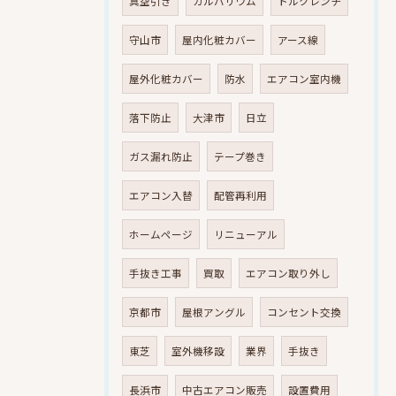
真空引き
ガルバリウム
トルクレンチ
守山市
屋内化粧カバー
アース線
屋外化粧カバー
防水
エアコン室内機
落下防止
大津市
日立
ガス漏れ防止
テープ巻き
エアコン入替
配管再利用
ホームページ
リニューアル
手抜き工事
買取
エアコン取り外し
京都市
屋根アングル
コンセント交換
東芝
室外機移設
業界
手抜き
長浜市
中古エアコン販売
設置費用