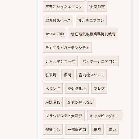
不要になったエアコン
浴室前室
室外機スペース
マルチエアコン
1m=￥2200
低圧電気取扱業務特別教育
ティアラ・ガーデンシティ
シャルマンコーポ
パッケージエアコン
駐車場
欄間
室内機スペース
ベランダ
室外機地上
フレア
冷媒漏れ
配管が見えない
プラウドシティ大津京
キャンピングカー
配管２台
一部屋経由
排熱
違い