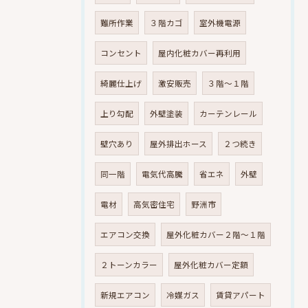
難所作業
３階カゴ
室外機電源
コンセント
屋内化粧カバー再利用
綺麗仕上げ
激安販売
３階～１階
上り勾配
外壁塗装
カーテンレール
壁穴あり
屋外排出ホース
２つ続き
同一階
電気代高騰
省エネ
外壁
電材
高気密住宅
野洲市
エアコン交換
屋外化粧カバー２階～１階
２トーンカラー
屋外化粧カバー定額
新規エアコン
冷媒ガス
賃貸アパート