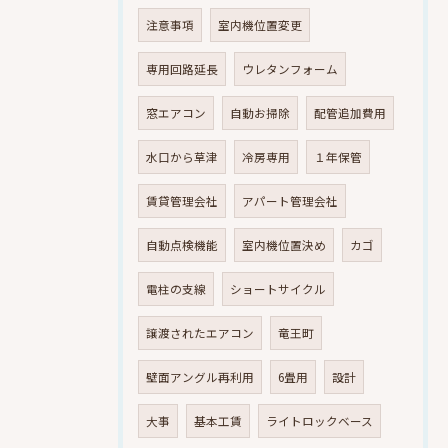
注意事項
室内機位置変更
専用回路延長
ウレタンフォーム
窓エアコン
自動お掃除
配管追加費用
水口から草津
冷房専用
１年保管
賃貸管理会社
アパート管理会社
自動点検機能
室内機位置決め
カゴ
電柱の支線
ショートサイクル
譲渡されたエアコン
竜王町
壁面アングル再利用
6畳用
設計
大事
基本工賃
ライトロックベース