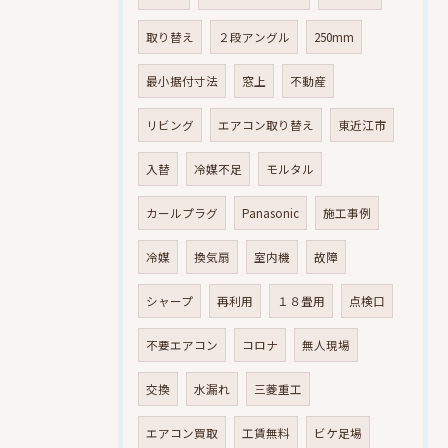
取り替え
２段アングル
250mm
最小据付寸法
窓上
不動産
リビング
エアコン取り替え
東近江市
入替
冷媒不足
モルタル
カールプラグ
Panasonic
施工事例
冷媒
換気扇
室内機
故障
シャープ
再利用
１８畳用
点検口
不要エアコン
コロナ
無人現場
交換
水漏れ
三菱重工
エアコン買取
工賃無料
ビケ足場