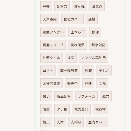
戸袋
配管穴
霧ヶ峰
注意点
大津市内
化粧カバー
店舗
壁面アングル
上から下
修理
貫通スリーブ
現状復帰
緊急対応
外壁タイル
換気
アングル再利用
ロフト
同一階設置
外観
美しさ
お掃除機能
販売中
戸建
２階
暑い
新品配管
リフォーム
壁穴
段差
タテ桟
電力量計
構造物
加工
大津
支給品
室内カバー