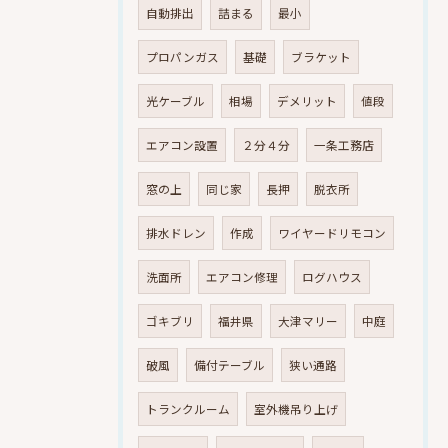
自動排出
詰まる
最小
プロパンガス
基礎
ブラケット
光ケーブル
相場
デメリット
値段
エアコン設置
２分４分
一条工務店
窓の上
同じ家
長押
脱衣所
排水ドレン
作成
ワイヤードリモコン
洗面所
エアコン修理
ログハウス
ゴキブリ
福井県
大津マリー
中庭
破風
備付テーブル
狭い通路
トランクルーム
室外機吊り上げ