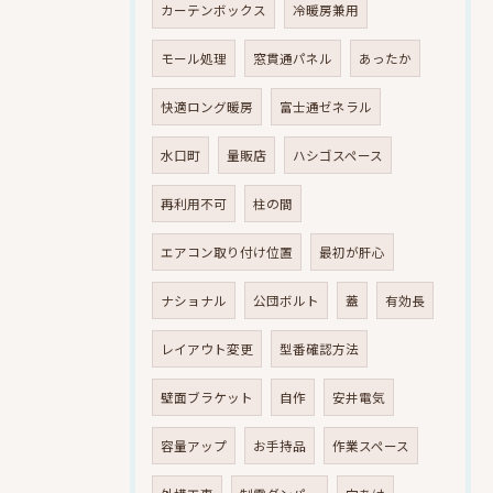
カーテンボックス
冷暖房兼用
モール処理
窓貫通パネル
あったか
快適ロング暖房
富士通ゼネラル
水口町
量販店
ハシゴスペース
再利用不可
柱の間
エアコン取り付け位置
最初が肝心
ナショナル
公団ボルト
蓋
有効長
レイアウト変更
型番確認方法
壁面ブラケット
自作
安井電気
容量アップ
お手持品
作業スペース