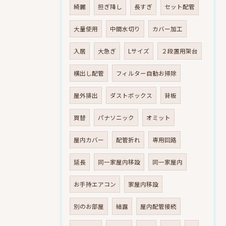
綺麗
担ぎ降し
長すぎ
セット配管
大量使用
中間水切り
カバー加工
入居
大急ぎ
Lサイズ
２段置用架台
横出し配管
フィルター自動お掃除
屋外排出
ダストボックス
背板
買替
パナソニック
オミット
屋内カバー
配管折れ
専用回路
延長
同一家屋内移設
同一家屋内
お手持エアコン
家屋内移設
別のお部屋
結露
屋内配管接続