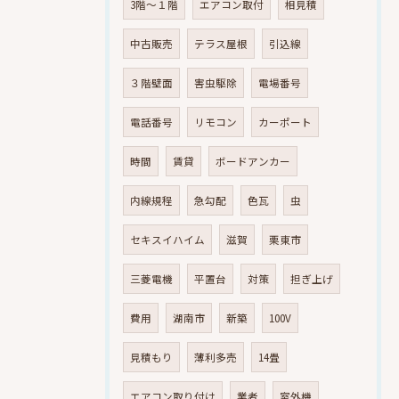
3階～１階
エアコン取付
相見積
中古販売
テラス屋根
引込線
３階壁面
害虫駆除
電場番号
電話番号
リモコン
カーポート
時間
賃貸
ボードアンカー
内線規程
急勾配
色瓦
虫
セキスイハイム
滋賀
栗東市
三菱電機
平置台
対策
担ぎ上げ
費用
湖南市
新築
100V
見積もり
薄利多売
14畳
エアコン取り付け
業者
室外機