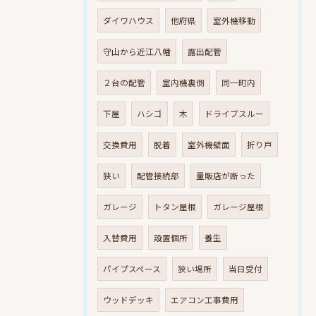
ダイワハウス
他府県
室外機移動
守山から近江八幡
露出配管
２台の配管
室内機裏側
同一町内
下屋
ハシゴ
木
ドライブスルー
交換費用
脱着
室外機壁面
折り戸
狭い
配管接続部
量販店が断った
ガレージ
トタン屋根
ガレージ屋根
入替費用
設置個所
養生
パイプスペース
狭い場所
当日受付
ウッドデッキ
エアコン工事費用