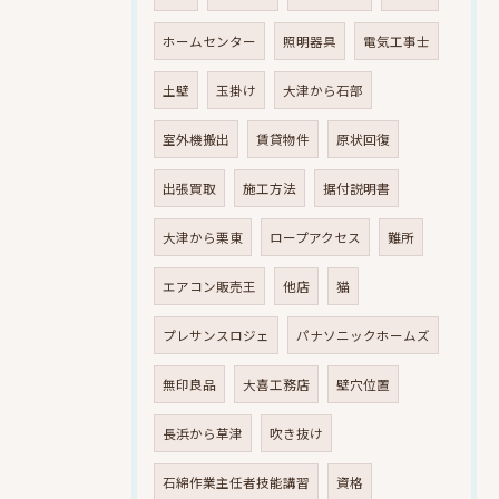
ホームセンター
照明器具
電気工事士
土壁
玉掛け
大津から石部
室外機搬出
賃貸物件
原状回復
出張買取
施工方法
据付説明書
大津から栗東
ロープアクセス
難所
エアコン販売王
他店
猫
プレサンスロジェ
パナソニックホームズ
無印良品
大喜工務店
壁穴位置
長浜から草津
吹き抜け
石綿作業主任者技能講習
資格