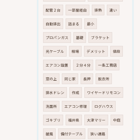
配管２台
一部屋経由
排熱
違い
自動排出
詰まる
最小
プロパンガス
基礎
ブラケット
光ケーブル
相場
デメリット
値段
エアコン設置
２分４分
一条工務店
窓の上
同じ家
長押
脱衣所
排水ドレン
作成
ワイヤードリモコン
洗面所
エアコン修理
ログハウス
ゴキブリ
福井県
大津マリー
中庭
破風
備付テーブル
狭い通路