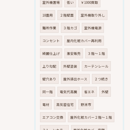
室外機置場
低い
￥1000買取
18畳用
２階壁面
室外機取り外し
難所作業
３階カゴ
室外機電源
コンセント
屋内化粧カバー再利用
綺麗仕上げ
激安販売
３階～１階
上り勾配
外壁塗装
カーテンレール
壁穴あり
屋外排出ホース
２つ続き
同一階
電気代高騰
省エネ
外壁
電材
高気密住宅
野洲市
エアコン交換
屋外化粧カバー２階～１階