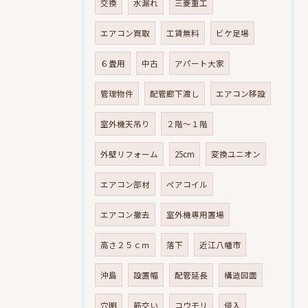
交換
水漏れ
三菱重工
エアコン買取
工賃無料
ビケ足場
６畳用
中古
アパート大家
管理物件
配管廊下渡し
エアコン移設
室外機天吊り
２階～１階
外壁リフォーム
25cm
変換ユニオン
エアコン部材
ペアコイル
エアコン撤去
室外機専用置場
高さ２５ｃｍ
落下
近江八幡市
沖島
設置幅
配管延長
構造図面
穴明
筋交い
コウモリ
侵入