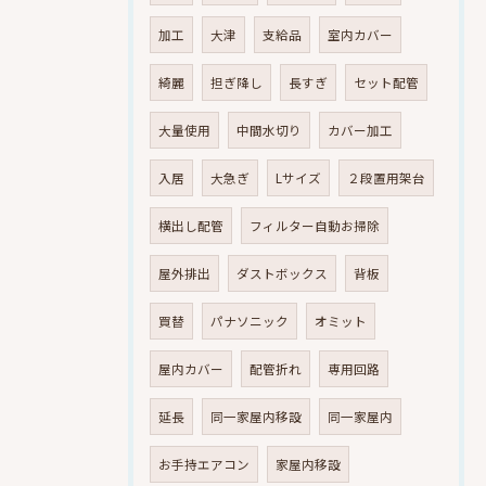
加工
大津
支給品
室内カバー
綺麗
担ぎ降し
長すぎ
セット配管
大量使用
中間水切り
カバー加工
入居
大急ぎ
Lサイズ
２段置用架台
横出し配管
フィルター自動お掃除
屋外排出
ダストボックス
背板
買替
パナソニック
オミット
屋内カバー
配管折れ
専用回路
延長
同一家屋内移設
同一家屋内
お手持エアコン
家屋内移設