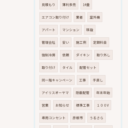
見積もり
薄利多売
14畳
エアコン取り付け
業者
室外機
アパート
マンション
移設
管理会社
安い
施工例
定額料金
強制冷房
依頼
ダイキン
取り外し
取り付け
タイル
配管セット
同一階キャンペーン
工事
手直し
アイリスオーヤマ
隠蔽配管
年末年始
営業
お知らせ
標準工事
１００V
専用コンセント
彦根市
うるさら