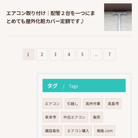
エアコン取り付け｜配管２台を一つにま
とめても屋外化粧カバー定額です♪
1
2
3
4
5
...
7
タグ
Tags
エアコン
引越し
高所作業
高島市
草津市
中古エアコン
販売
廣田電気
エアコン購入
価格.com