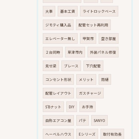
大事
基本工賃
ライトロックベース
ジモティ購入品
配管セット再利用
エレベーター無し
甲賀市
空き部屋
２台同時
草津市内
外装パネル修復
見せ梁
ブレース
下穴配管
コンセント形状
メリット
雨樋
配管レイアウト
ガスチャージ
S’Bナット
DIY
お手持
自称エアコン屋
パテ
SANYO
へーベルハウス
Eシリーズ
取付有効長