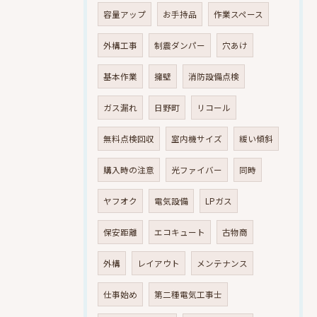
容量アップ
お手持品
作業スペース
外構工事
制震ダンパー
穴あけ
基本作業
擁壁
消防設備点検
ガス漏れ
日野町
リコール
無料点検回収
室内機サイズ
緩い傾斜
購入時の注意
光ファイバー
同時
ヤフオク
電気設備
LPガス
保安距離
エコキュート
古物商
外構
レイアウト
メンテナンス
仕事始め
第二種電気工事士