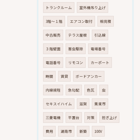
トランクルーム
室外機吊り上げ
3階～１階
エアコン取付
相見積
中古販売
テラス屋根
引込線
３階壁面
害虫駆除
電場番号
電話番号
リモコン
カーポート
時間
賃貸
ボードアンカー
内線規程
急勾配
色瓦
虫
セキスイハイム
滋賀
栗東市
三菱電機
平置台
対策
担ぎ上げ
費用
湖南市
新築
100V