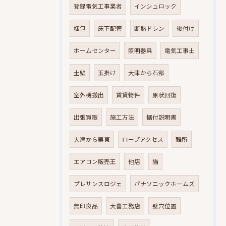
登録電気工事業者
インシュロック
梱包
床下配管
断熱ドレン
後付け
ホームセンター
照明器具
電気工事士
土壁
玉掛け
大津から石部
室外機搬出
賃貸物件
原状回復
出張買取
施工方法
据付説明書
大津から栗東
ロープアクセス
難所
エアコン販売王
他店
猫
プレサンスロジェ
パナソニックホームズ
無印良品
大喜工務店
壁穴位置