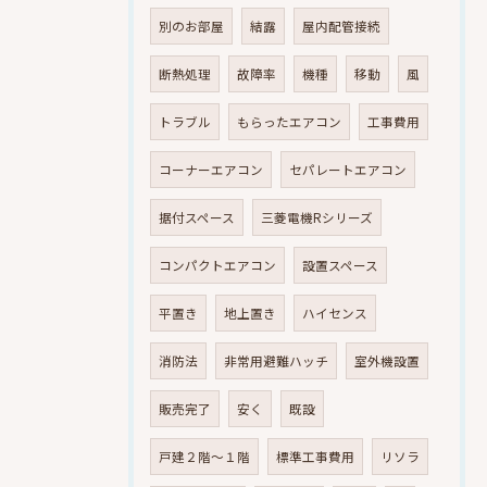
別のお部屋
結露
屋内配管接続
断熱処理
故障率
機種
移動
風
トラブル
もらったエアコン
工事費用
コーナーエアコン
セパレートエアコン
据付スペース
三菱電機Rシリーズ
コンパクトエアコン
設置スペース
平置き
地上置き
ハイセンス
消防法
非常用避難ハッチ
室外機設置
販売完了
安く
既設
戸建２階～１階
標準工事費用
リソラ