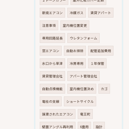
２トーンカラー
屋外化粧カバー定額
新規エアコン
冷媒ガス
賃貸アパート
注意事項
室内機位置変更
専用回路延長
ウレタンフォーム
窓エアコン
自動お掃除
配管追加費用
水口から草津
冷房専用
１年保管
賃貸管理会社
アパート管理会社
自動点検機能
室内機位置決め
カゴ
電柱の支線
ショートサイクル
譲渡されたエアコン
竜王町
壁面アングル再利用
6畳用
設計