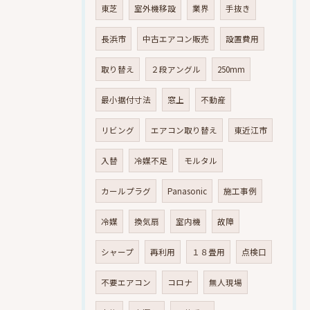
東芝
室外機移設
業界
手抜き
長浜市
中古エアコン販売
設置費用
取り替え
２段アングル
250mm
最小据付寸法
窓上
不動産
リビング
エアコン取り替え
東近江市
入替
冷媒不足
モルタル
カールプラグ
Panasonic
施工事例
冷媒
換気扇
室内機
故障
シャープ
再利用
１８畳用
点検口
不要エアコン
コロナ
無人現場