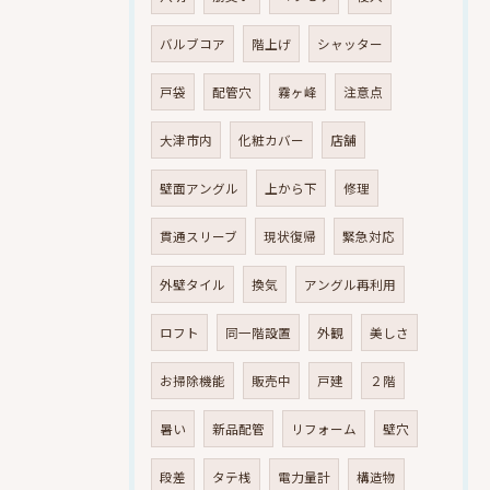
バルブコア
階上げ
シャッター
戸袋
配管穴
霧ヶ峰
注意点
大津市内
化粧カバー
店舗
壁面アングル
上から下
修理
貫通スリーブ
現状復帰
緊急対応
外壁タイル
換気
アングル再利用
ロフト
同一階設置
外観
美しさ
お掃除機能
販売中
戸建
２階
暑い
新品配管
リフォーム
壁穴
段差
タテ桟
電力量計
構造物