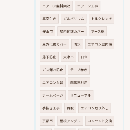
エアコン無料回収
エアコン工事
真空引き
ガルバリウム
トルクレンチ
守山市
屋内化粧カバー
アース線
屋外化粧カバー
防水
エアコン室内機
落下防止
大津市
日立
ガス漏れ防止
テープ巻き
エアコン入替
配管再利用
ホームページ
リニューアル
手抜き工事
買取
エアコン取り外し
京都市
屋根アングル
コンセント交換