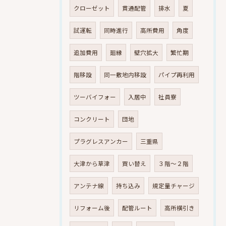
クローゼット
貫通配管
排水
夏
試運転
同時進行
高所費用
角度
追加費用
廻縁
壁穴拡大
繁忙期
階移設
同一敷地内移設
パイプ再利用
ツーバイフォー
入居中
社員寮
コンクリート
団地
プラグレスアンカー
三重県
大津から草津
買い替え
３階～２階
アンテナ線
持ち込み
規定量チャージ
リフォーム後
配管ルート
高所横引き