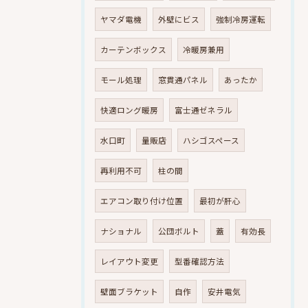
ヤマダ電機
外壁にビス
強制冷房運転
カーテンボックス
冷暖房兼用
モール処理
窓貫通パネル
あったか
快適ロング暖房
富士通ゼネラル
水口町
量販店
ハシゴスペース
再利用不可
柱の間
エアコン取り付け位置
最初が肝心
ナショナル
公団ボルト
蓋
有効長
レイアウト変更
型番確認方法
壁面ブラケット
自作
安井電気