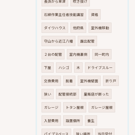
長浜から草津
吹き抜け
石綿作業主任者技能講習
資格
ダイワハウス
他府県
室外機移動
守山から近江八幡
露出配管
２台の配管
室内機裏側
同一町内
下屋
ハシゴ
木
ドライブスルー
交換費用
脱着
室外機壁面
折り戸
狭い
配管接続部
量販店が断った
ガレージ
トタン屋根
ガレージ屋根
入替費用
設置個所
養生
パイプスペース
狭い場所
当日受付