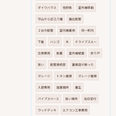
ダイワハウス
他府県
室外機移動
守山から近江八幡
露出配管
２台の配管
室内機裏側
同一町内
下屋
ハシゴ
木
ドライブスルー
交換費用
脱着
室外機壁面
折り戸
狭い
配管接続部
量販店が断った
ガレージ
トタン屋根
ガレージ屋根
入替費用
設置個所
養生
パイプスペース
狭い場所
当日受付
ウッドデッキ
エアコン工事費用