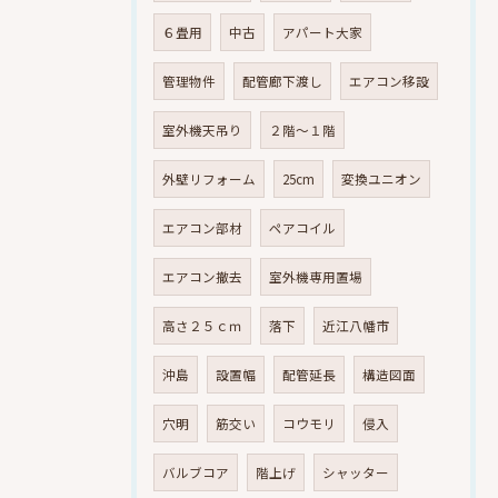
６畳用
中古
アパート大家
管理物件
配管廊下渡し
エアコン移設
室外機天吊り
２階～１階
外壁リフォーム
25cm
変換ユニオン
エアコン部材
ペアコイル
エアコン撤去
室外機専用置場
高さ２５ｃｍ
落下
近江八幡市
沖島
設置幅
配管延長
構造図面
穴明
筋交い
コウモリ
侵入
バルブコア
階上げ
シャッター