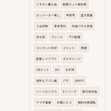
ジモティ購入品
配管セット再利用
エレベーター無し
甲賀市
空き部屋
２台同時
草津市内
外装パネル修復
見せ梁
ブレース
下穴配管
コンセント形状
メリット
雨樋
配管レイアウト
ガスチャージ
S’Bナット
DIY
お手持
自称エアコン屋
パテ
SANYO
へーベルハウス
Eシリーズ
取付有効長
ヤマダ電機
外壁にビス
強制冷房運転