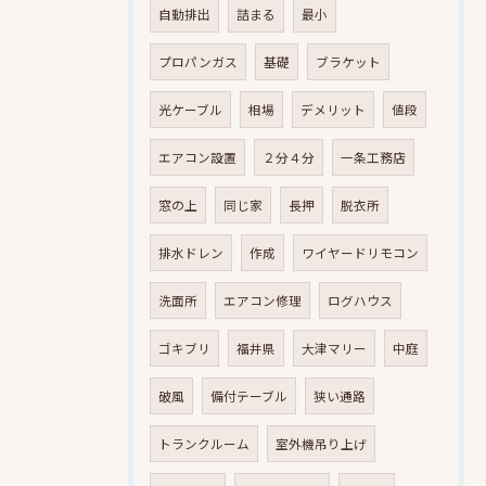
自動排出
詰まる
最小
プロパンガス
基礎
ブラケット
光ケーブル
相場
デメリット
値段
エアコン設置
２分４分
一条工務店
窓の上
同じ家
長押
脱衣所
排水ドレン
作成
ワイヤードリモコン
洗面所
エアコン修理
ログハウス
ゴキブリ
福井県
大津マリー
中庭
破風
備付テーブル
狭い通路
トランクルーム
室外機吊り上げ