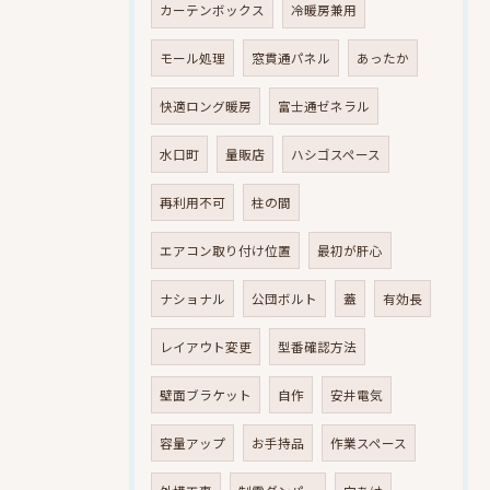
カーテンボックス
冷暖房兼用
モール処理
窓貫通パネル
あったか
快適ロング暖房
富士通ゼネラル
水口町
量販店
ハシゴスペース
再利用不可
柱の間
エアコン取り付け位置
最初が肝心
ナショナル
公団ボルト
蓋
有効長
レイアウト変更
型番確認方法
壁面ブラケット
自作
安井電気
容量アップ
お手持品
作業スペース