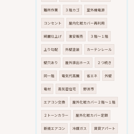
難所作業
３階カゴ
室外機電源
コンセント
屋内化粧カバー再利用
綺麗仕上げ
激安販売
３階～１階
上り勾配
外壁塗装
カーテンレール
壁穴あり
屋外排出ホース
２つ続き
同一階
電気代高騰
省エネ
外壁
電材
高気密住宅
野洲市
エアコン交換
屋外化粧カバー２階～１階
２トーンカラー
屋外化粧カバー定額
新規エアコン
冷媒ガス
賃貸アパート