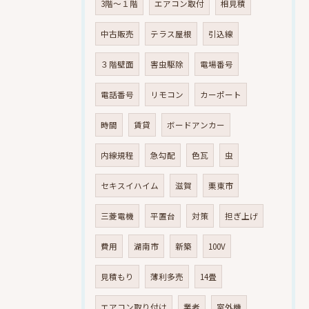
3階～１階
エアコン取付
相見積
中古販売
テラス屋根
引込線
３階壁面
害虫駆除
電場番号
電話番号
リモコン
カーポート
時間
賃貸
ボードアンカー
内線規程
急勾配
色瓦
虫
セキスイハイム
滋賀
栗東市
三菱電機
平置台
対策
担ぎ上げ
費用
湖南市
新築
100V
見積もり
薄利多売
14畳
エアコン取り付け
業者
室外機