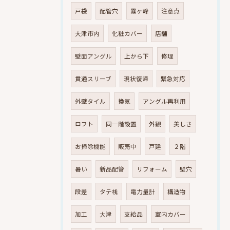
戸袋
配管穴
霧ヶ峰
注意点
大津市内
化粧カバー
店舗
壁面アングル
上から下
修理
貫通スリーブ
現状復帰
緊急対応
外壁タイル
換気
アングル再利用
ロフト
同一階設置
外観
美しさ
お掃除機能
販売中
戸建
２階
暑い
新品配管
リフォーム
壁穴
段差
タテ桟
電力量計
構造物
加工
大津
支給品
室内カバー