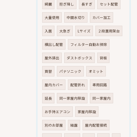
綺麗
担ぎ降し
長すぎ
セット配管
大量使用
中間水切り
カバー加工
入居
大急ぎ
Lサイズ
２段置用架台
横出し配管
フィルター自動お掃除
屋外排出
ダストボックス
背板
買替
パナソニック
オミット
屋内カバー
配管折れ
専用回路
延長
同一家屋内移設
同一家屋内
お手持エアコン
家屋内移設
別のお部屋
結露
屋内配管接続