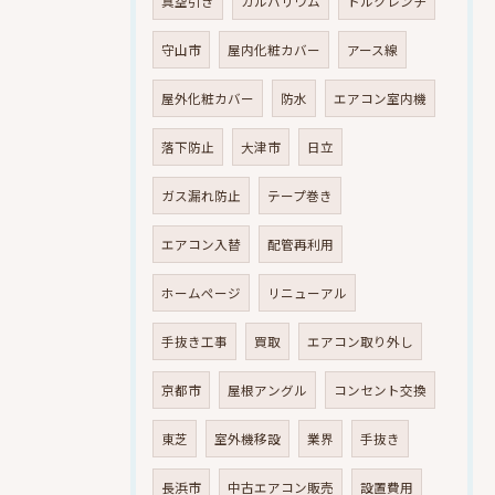
真空引き
ガルバリウム
トルクレンチ
守山市
屋内化粧カバー
アース線
屋外化粧カバー
防水
エアコン室内機
落下防止
大津市
日立
ガス漏れ防止
テープ巻き
エアコン入替
配管再利用
ホームページ
リニューアル
手抜き工事
買取
エアコン取り外し
京都市
屋根アングル
コンセント交換
東芝
室外機移設
業界
手抜き
長浜市
中古エアコン販売
設置費用