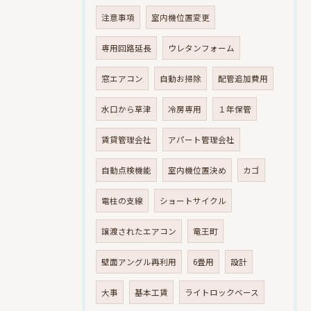
注意事項
室内機位置変更
専用回路延長
ウレタンフォーム
窓エアコン
自動お掃除
配管追加費用
水口から草津
冷房専用
１年保管
賃貸管理会社
アパート管理会社
自動点検機能
室内機位置決め
カゴ
電柱の支線
ショートサイクル
譲渡されたエアコン
竜王町
壁面アングル再利用
6畳用
設計
大事
基本工賃
ライトロックベース