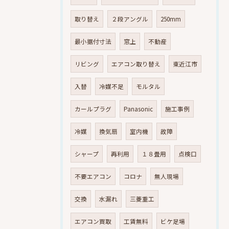
取り替え
２段アングル
250mm
最小据付寸法
窓上
不動産
リビング
エアコン取り替え
東近江市
入替
冷媒不足
モルタル
カールプラグ
Panasonic
施工事例
冷媒
換気扇
室内機
故障
シャープ
再利用
１８畳用
点検口
不要エアコン
コロナ
無人現場
交換
水漏れ
三菱重工
エアコン買取
工賃無料
ビケ足場