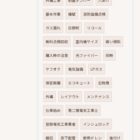
外構工事
制震ダンパー
穴あけ
基本作業
擁壁
消防設備点検
ガス漏れ
日野町
リコール
無料点検回収
室内機サイズ
緩い傾斜
購入時の注意
光ファイバー
同時
ヤフオク
電気設備
LPガス
保安距離
エコキュート
古物商
外構
レイアウト
メンテナンス
仕事始め
第二種電気工事士
登録電気工事業者
インシュロック
梱包
床下配管
断熱ドレン
後付け