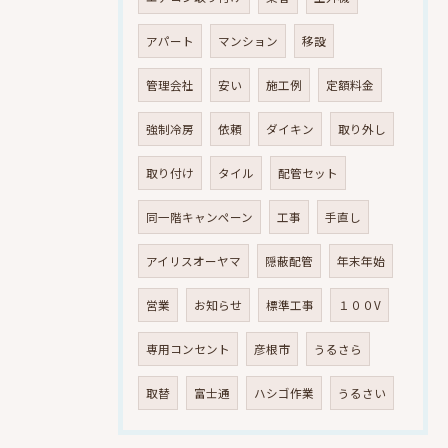
アパート
マンション
移設
管理会社
安い
施工例
定額料金
強制冷房
依頼
ダイキン
取り外し
取り付け
タイル
配管セット
同一階キャンペーン
工事
手直し
アイリスオーヤマ
隠蔽配管
年末年始
営業
お知らせ
標準工事
１００V
専用コンセント
彦根市
うるさら
取替
富士通
ハシゴ作業
うるさい