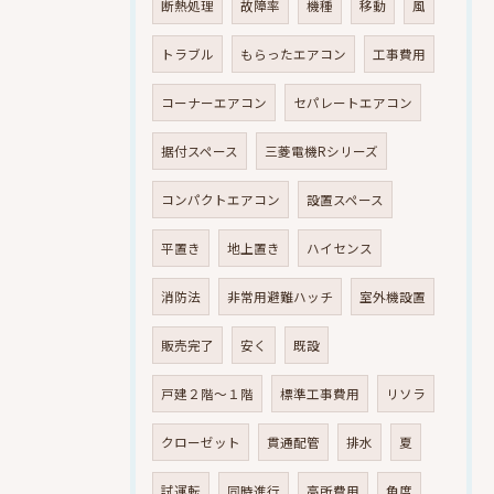
断熱処理
故障率
機種
移動
風
トラブル
もらったエアコン
工事費用
コーナーエアコン
セパレートエアコン
据付スペース
三菱電機Rシリーズ
コンパクトエアコン
設置スペース
平置き
地上置き
ハイセンス
消防法
非常用避難ハッチ
室外機設置
販売完了
安く
既設
戸建２階～１階
標準工事費用
リソラ
クローゼット
貫通配管
排水
夏
試運転
同時進行
高所費用
角度