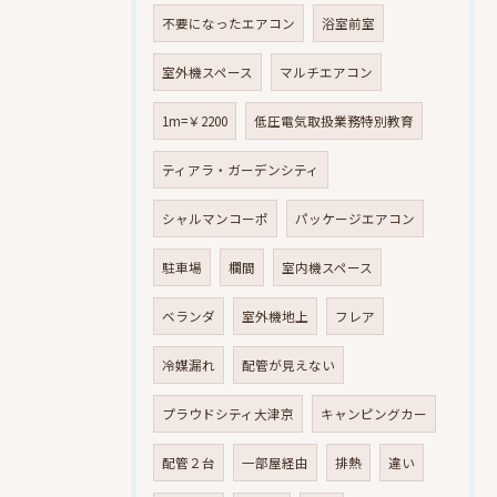
不要になったエアコン
浴室前室
室外機スペース
マルチエアコン
1m=￥2200
低圧電気取扱業務特別教育
ティアラ・ガーデンシティ
シャルマンコーポ
パッケージエアコン
駐車場
欄間
室内機スペース
ベランダ
室外機地上
フレア
冷媒漏れ
配管が見えない
プラウドシティ大津京
キャンピングカー
配管２台
一部屋経由
排熱
違い