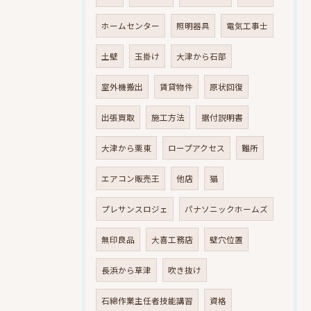
ホームセンター
照明器具
電気工事士
土壁
玉掛け
大津から石部
室外機搬出
賃貸物件
原状回復
出張買取
施工方法
据付説明書
大津から栗東
ロープアクセス
難所
エアコン販売王
他店
猫
プレサンスロジェ
パナソニックホームズ
無印良品
大喜工務店
壁穴位置
長浜から草津
吹き抜け
石綿作業主任者技能講習
資格