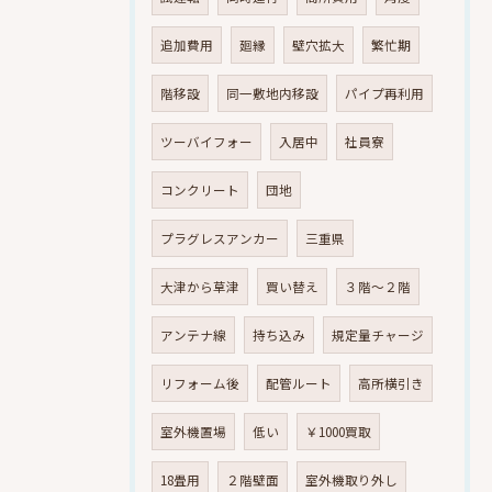
追加費用
廻縁
壁穴拡大
繁忙期
階移設
同一敷地内移設
パイプ再利用
ツーバイフォー
入居中
社員寮
コンクリート
団地
プラグレスアンカー
三重県
大津から草津
買い替え
３階～２階
アンテナ線
持ち込み
規定量チャージ
リフォーム後
配管ルート
高所横引き
室外機置場
低い
￥1000買取
18畳用
２階壁面
室外機取り外し