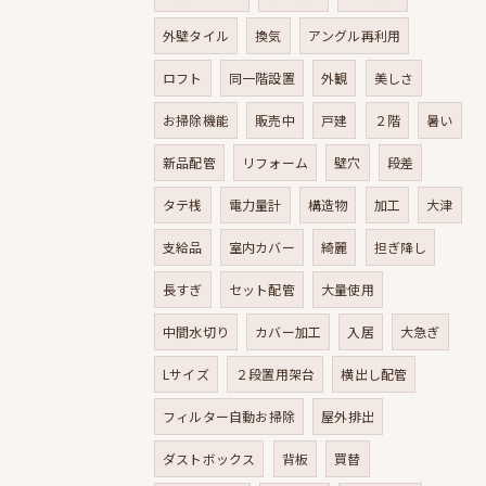
外壁タイル
換気
アングル再利用
ロフト
同一階設置
外観
美しさ
お掃除機能
販売中
戸建
２階
暑い
新品配管
リフォーム
壁穴
段差
タテ桟
電力量計
構造物
加工
大津
支給品
室内カバー
綺麗
担ぎ降し
長すぎ
セット配管
大量使用
中間水切り
カバー加工
入居
大急ぎ
Lサイズ
２段置用架台
横出し配管
フィルター自動お掃除
屋外排出
ダストボックス
背板
買替