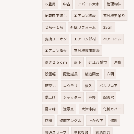
６畳用
中古
アパート大家
管理物件
配管廊下渡し
エアコン移設
室外機天吊り
２階～１階
外壁リフォーム
25cm
変換ユニオン
エアコン部材
ペアコイル
エアコン撤去
室外機専用置場
高さ２５ｃｍ
落下
近江八幡市
沖島
設置幅
配管延長
構造図面
穴明
筋交い
コウモリ
侵入
バルブコア
階上げ
シャッター
戸袋
配管穴
霧ヶ峰
注意点
大津市内
化粧カバー
店舗
壁面アングル
上から下
修理
貫通スリーブ
現状復帰
緊急対応