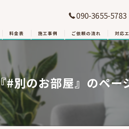
090-3655-5783
料金表
施工事例
ご依頼の流れ
対応
大津市
草津市
『#別のお部屋』のペー
栗東市
東近江
甲賀市