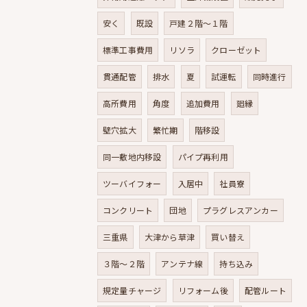
安く
既設
戸建２階～１階
標準工事費用
リソラ
クローゼット
貫通配管
排水
夏
試運転
同時進行
高所費用
角度
追加費用
廻縁
壁穴拡大
繁忙期
階移設
同一敷地内移設
パイプ再利用
ツーバイフォー
入居中
社員寮
コンクリート
団地
プラグレスアンカー
三重県
大津から草津
買い替え
３階～２階
アンテナ線
持ち込み
規定量チャージ
リフォーム後
配管ルート