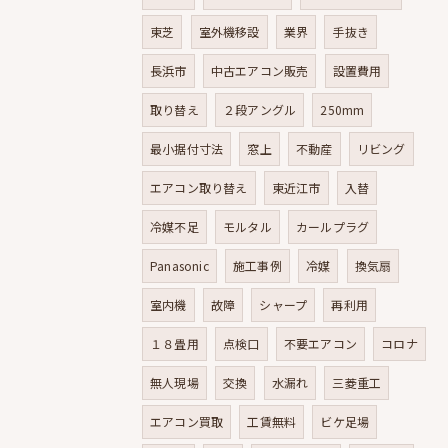
東芝
室外機移設
業界
手抜き
長浜市
中古エアコン販売
設置費用
取り替え
２段アングル
250mm
最小据付寸法
窓上
不動産
リビング
エアコン取り替え
東近江市
入替
冷媒不足
モルタル
カールプラグ
Panasonic
施工事例
冷媒
換気扇
室内機
故障
シャープ
再利用
１８畳用
点検口
不要エアコン
コロナ
無人現場
交換
水漏れ
三菱重工
エアコン買取
工賃無料
ビケ足場