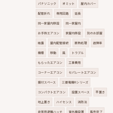
パナソニック
オミット
屋内カバー
配管折れ
専用回路
延長
同一家屋内移設
同一家屋内
お手持エアコン
家屋内移設
別のお部屋
結露
屋内配管接続
断熱処理
故障率
機種
移動
風
トラブル
もらったエアコン
工事費用
コーナーエアコン
セパレートエアコン
据付スペース
三菱電機Rシリーズ
コンパクトエアコン
設置スペース
平置き
地上置き
ハイセンス
消防法
非常用避難ハッチ
室外機設置
販売完了