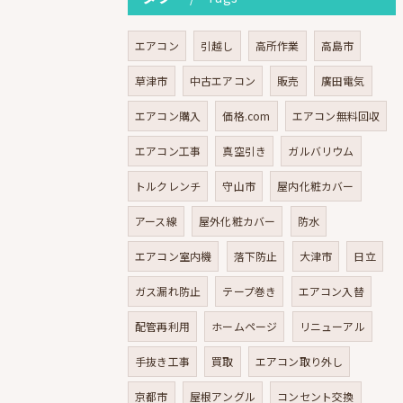
エアコン
引越し
高所作業
高島市
草津市
中古エアコン
販売
廣田電気
エアコン購入
価格.com
エアコン無料回収
エアコン工事
真空引き
ガルバリウム
トルクレンチ
守山市
屋内化粧カバー
アース線
屋外化粧カバー
防水
エアコン室内機
落下防止
大津市
日立
ガス漏れ防止
テープ巻き
エアコン入替
配管再利用
ホームページ
リニューアル
手抜き工事
買取
エアコン取り外し
京都市
屋根アングル
コンセント交換