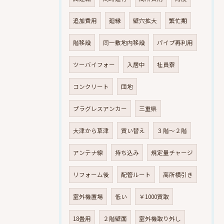
追加費用
廻縁
壁穴拡大
繁忙期
階移設
同一敷地内移設
パイプ再利用
ツーバイフォー
入居中
社員寮
コンクリート
団地
プラグレスアンカー
三重県
大津から草津
買い替え
３階～２階
アンテナ線
持ち込み
規定量チャージ
リフォーム後
配管ルート
高所横引き
室外機置場
低い
￥1000買取
18畳用
２階壁面
室外機取り外し