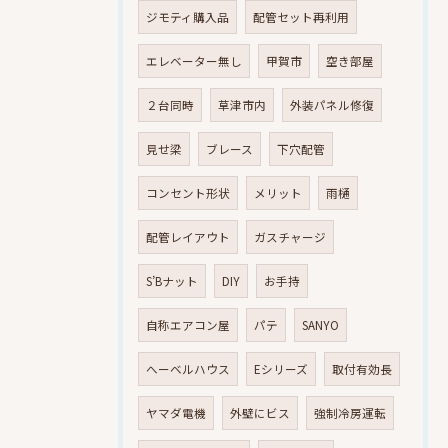
ジモティ購入品
配管セット再利用
エレベーター無し
甲賀市
空き部屋
２台同時
草津市内
外装パネル修復
見せ梁
ブレース
下穴配管
コンセント形状
メリット
雨樋
配管レイアウト
ガスチャージ
S’Bナット
DIY
お手持
自称エアコン屋
パテ
SANYO
へーベルハウス
Eシリーズ
取付有効長
ヤマダ電機
外壁にビス
強制冷房運転