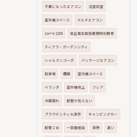
不要になったエアコン
浴室前室
室外機スペース
マルチエアコン
1m=￥2200
低圧電気取扱業務特別教育
ティアラ・ガーデンシティ
シャルマンコーポ
パッケージエアコン
駐車場
欄間
室内機スペース
ベランダ
室外機地上
フレア
冷媒漏れ
配管が見えない
プラウドシティ大津京
キャンピングカー
配管２台
一部屋経由
排熱
違い