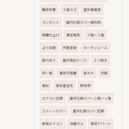
難所作業
３階カゴ
室外機電源
コンセント
屋内化粧カバー再利用
綺麗仕上げ
激安販売
３階～１階
上り勾配
外壁塗装
カーテンレール
壁穴あり
屋外排出ホース
２つ続き
同一階
電気代高騰
省エネ
外壁
電材
高気密住宅
野洲市
エアコン交換
屋外化粧カバー２階～１階
２トーンカラー
屋外化粧カバー定額
新規エアコン
冷媒ガス
賃貸アパート