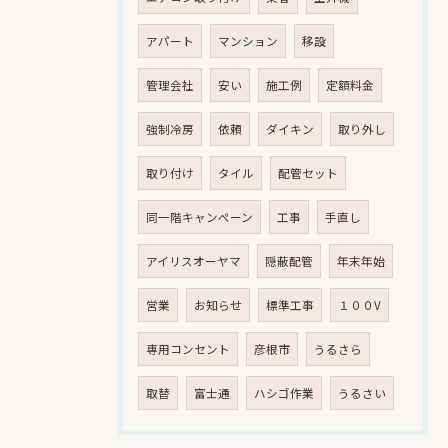
アパート
マンション
移設
管理会社
安い
施工例
定額料金
強制冷房
依頼
ダイキン
取り外し
取り付け
タイル
配管セット
同一階キャンペーン
工事
手直し
アイリスオーヤマ
隠蔽配管
年末年始
営業
お知らせ
標準工事
１００V
専用コンセント
彦根市
うるさら
取替
富士通
ハシゴ作業
うるさい