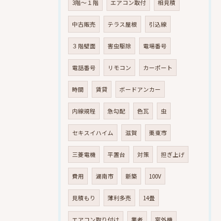
3階～１階
エアコン取付
相見積
中古販売
テラス屋根
引込線
３階壁面
害虫駆除
電場番号
電話番号
リモコン
カーポート
時間
賃貸
ボードアンカー
内線規程
急勾配
色瓦
虫
セキスイハイム
滋賀
栗東市
三菱電機
平置台
対策
担ぎ上げ
費用
湖南市
新築
100V
見積もり
薄利多売
14畳
エアコン取り付け
業者
室外機