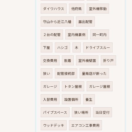
ダイワハウス
他府県
室外機移動
守山から近江八幡
露出配管
２台の配管
室内機裏側
同一町内
下屋
ハシゴ
木
ドライブスルー
交換費用
脱着
室外機壁面
折り戸
狭い
配管接続部
量販店が断った
ガレージ
トタン屋根
ガレージ屋根
入替費用
設置個所
養生
パイプスペース
狭い場所
当日受付
ウッドデッキ
エアコン工事費用