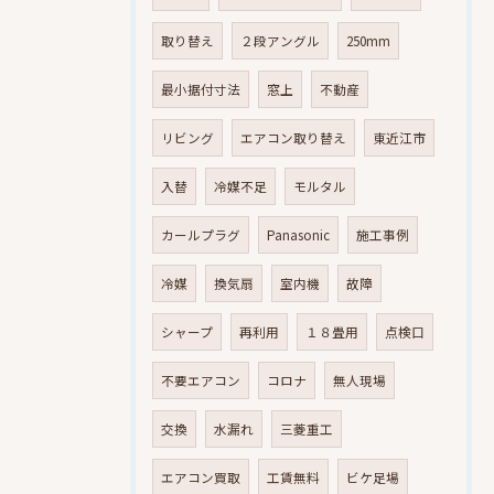
取り替え
２段アングル
250mm
最小据付寸法
窓上
不動産
リビング
エアコン取り替え
東近江市
入替
冷媒不足
モルタル
カールプラグ
Panasonic
施工事例
冷媒
換気扇
室内機
故障
シャープ
再利用
１８畳用
点検口
不要エアコン
コロナ
無人現場
交換
水漏れ
三菱重工
エアコン買取
工賃無料
ビケ足場