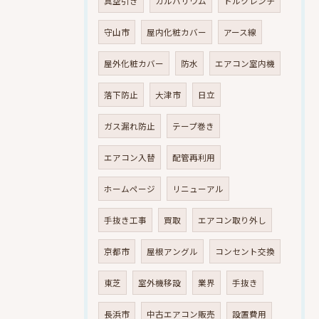
真空引き
ガルバリウム
トルクレンチ
守山市
屋内化粧カバー
アース線
屋外化粧カバー
防水
エアコン室内機
落下防止
大津市
日立
ガス漏れ防止
テープ巻き
エアコン入替
配管再利用
ホームページ
リニューアル
手抜き工事
買取
エアコン取り外し
京都市
屋根アングル
コンセント交換
東芝
室外機移設
業界
手抜き
長浜市
中古エアコン販売
設置費用