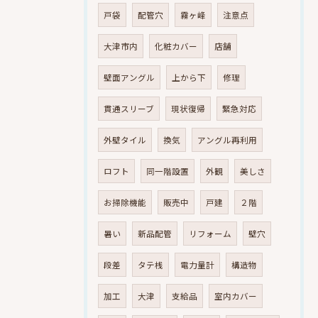
戸袋
配管穴
霧ヶ峰
注意点
大津市内
化粧カバー
店舗
壁面アングル
上から下
修理
貫通スリーブ
現状復帰
緊急対応
外壁タイル
換気
アングル再利用
ロフト
同一階設置
外観
美しさ
お掃除機能
販売中
戸建
２階
暑い
新品配管
リフォーム
壁穴
段差
タテ桟
電力量計
構造物
加工
大津
支給品
室内カバー