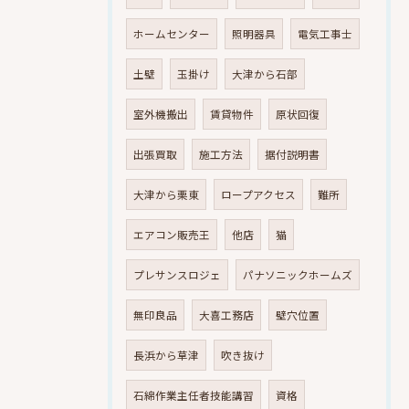
ホームセンター
照明器具
電気工事士
土壁
玉掛け
大津から石部
室外機搬出
賃貸物件
原状回復
出張買取
施工方法
据付説明書
大津から栗東
ロープアクセス
難所
エアコン販売王
他店
猫
プレサンスロジェ
パナソニックホームズ
無印良品
大喜工務店
壁穴位置
長浜から草津
吹き抜け
石綿作業主任者技能講習
資格