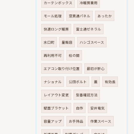
カーテンボックス
冷暖房兼用
モール処理
窓貫通パネル
あったか
快適ロング暖房
富士通ゼネラル
水口町
量販店
ハシゴスペース
再利用不可
柱の間
エアコン取り付け位置
最初が肝心
ナショナル
公団ボルト
蓋
有効長
レイアウト変更
型番確認方法
壁面ブラケット
自作
安井電気
容量アップ
お手持品
作業スペース