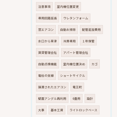
注意事項
室内機位置変更
専用回路延長
ウレタンフォーム
窓エアコン
自動お掃除
配管追加費用
水口から草津
冷房専用
１年保管
賃貸管理会社
アパート管理会社
自動点検機能
室内機位置決め
カゴ
電柱の支線
ショートサイクル
譲渡されたエアコン
竜王町
壁面アングル再利用
6畳用
設計
大事
基本工賃
ライトロックベース