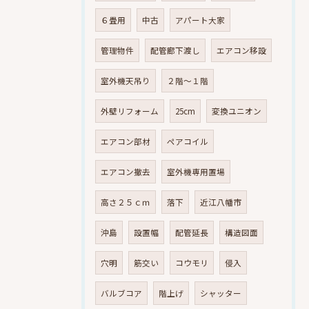
６畳用
中古
アパート大家
管理物件
配管廊下渡し
エアコン移設
室外機天吊り
２階～１階
外壁リフォーム
25cm
変換ユニオン
エアコン部材
ペアコイル
エアコン撤去
室外機専用置場
高さ２５ｃｍ
落下
近江八幡市
沖島
設置幅
配管延長
構造図面
穴明
筋交い
コウモリ
侵入
バルブコア
階上げ
シャッター