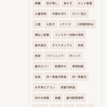
綺麗
担ぎ降し
長すぎ
セット配管
大量使用
中間水切り
カバー加工
入居
大急ぎ
Lサイズ
２段置用架台
横出し配管
フィルター自動お掃除
屋外排出
ダストボックス
背板
買替
パナソニック
オミット
屋内カバー
配管折れ
専用回路
延長
同一家屋内移設
同一家屋内
お手持エアコン
家屋内移設
別のお部屋
結露
屋内配管接続