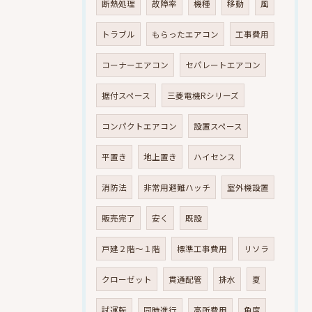
断熱処理
故障率
機種
移動
風
トラブル
もらったエアコン
工事費用
コーナーエアコン
セパレートエアコン
据付スペース
三菱電機Rシリーズ
コンパクトエアコン
設置スペース
平置き
地上置き
ハイセンス
消防法
非常用避難ハッチ
室外機設置
販売完了
安く
既設
戸建２階～１階
標準工事費用
リソラ
クローゼット
貫通配管
排水
夏
試運転
同時進行
高所費用
角度