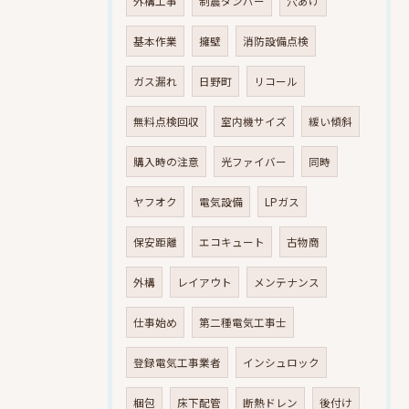
外構工事
制震ダンパー
穴あけ
基本作業
擁壁
消防設備点検
ガス漏れ
日野町
リコール
無料点検回収
室内機サイズ
緩い傾斜
購入時の注意
光ファイバー
同時
ヤフオク
電気設備
LPガス
保安距離
エコキュート
古物商
外構
レイアウト
メンテナンス
仕事始め
第二種電気工事士
登録電気工事業者
インシュロック
梱包
床下配管
断熱ドレン
後付け