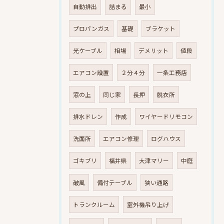
自動排出
詰まる
最小
プロパンガス
基礎
ブラケット
光ケーブル
相場
デメリット
値段
エアコン設置
２分４分
一条工務店
窓の上
同じ家
長押
脱衣所
排水ドレン
作成
ワイヤードリモコン
洗面所
エアコン修理
ログハウス
ゴキブリ
福井県
大津マリー
中庭
破風
備付テーブル
狭い通路
トランクルーム
室外機吊り上げ