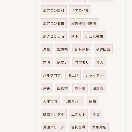
エアコン部材
ペアコイル
エアコン撤去
室外機専用置場
高さ２５ｃｍ
落下
近江八幡市
沖島
設置幅
配管延長
構造図面
穴明
筋交い
コウモリ
侵入
バルブコア
階上げ
シャッター
戸袋
配管穴
霧ヶ峰
注意点
大津市内
化粧カバー
店舗
壁面アングル
上から下
修理
貫通スリーブ
現状復帰
緊急対応