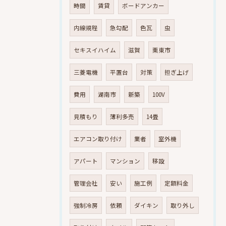
時間
賃貸
ボードアンカー
内線規程
急勾配
色瓦
虫
セキスイハイム
滋賀
栗東市
三菱電機
平置台
対策
担ぎ上げ
費用
湖南市
新築
100V
見積もり
薄利多売
14畳
エアコン取り付け
業者
室外機
アパート
マンション
移設
管理会社
安い
施工例
定額料金
強制冷房
依頼
ダイキン
取り外し