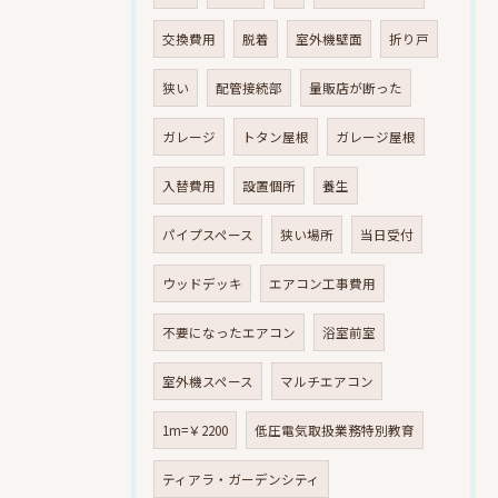
交換費用
脱着
室外機壁面
折り戸
狭い
配管接続部
量販店が断った
ガレージ
トタン屋根
ガレージ屋根
入替費用
設置個所
養生
パイプスペース
狭い場所
当日受付
ウッドデッキ
エアコン工事費用
不要になったエアコン
浴室前室
室外機スペース
マルチエアコン
1m=￥2200
低圧電気取扱業務特別教育
ティアラ・ガーデンシティ