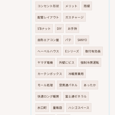
コンセント形状
メリット
雨樋
配管レイアウト
ガスチャージ
S’Bナット
DIY
お手持
自称エアコン屋
パテ
SANYO
へーベルハウス
Eシリーズ
取付有効長
ヤマダ電機
外壁にビス
強制冷房運転
カーテンボックス
冷暖房兼用
モール処理
窓貫通パネル
あったか
快適ロング暖房
富士通ゼネラル
水口町
量販店
ハシゴスペース