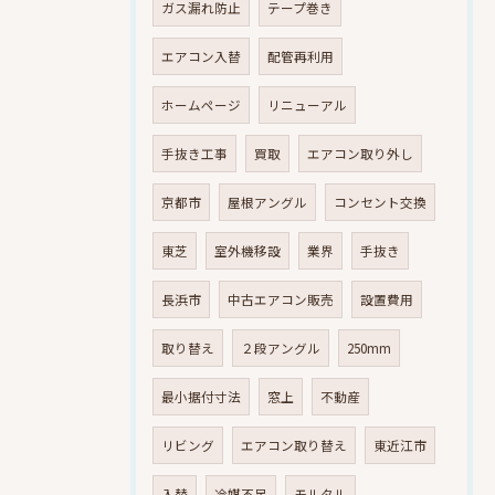
ガス漏れ防止
テープ巻き
エアコン入替
配管再利用
ホームページ
リニューアル
手抜き工事
買取
エアコン取り外し
京都市
屋根アングル
コンセント交換
東芝
室外機移設
業界
手抜き
長浜市
中古エアコン販売
設置費用
取り替え
２段アングル
250mm
最小据付寸法
窓上
不動産
リビング
エアコン取り替え
東近江市
入替
冷媒不足
モルタル