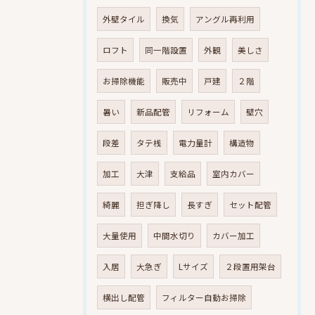
外壁タイル
換気
アングル再利用
ロフト
同一階設置
外観
美しさ
お掃除機能
販売中
戸建
２階
暑い
新品配管
リフォーム
壁穴
段差
タテ桟
電力量計
構造物
加工
大津
支給品
室内カバー
綺麗
担ぎ降し
長すぎ
セット配管
大量使用
中間水切り
カバー加工
入居
大急ぎ
Lサイズ
２段置用架台
横出し配管
フィルター自動お掃除