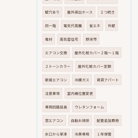
壁穴あり
屋外排出ホース
２つ続き
同一階
電気代高騰
省エネ
外壁
電材
高気密住宅
野洲市
エアコン交換
屋外化粧カバー２階～１階
２トーンカラー
屋外化粧カバー定額
新規エアコン
冷媒ガス
賃貸アパート
注意事項
室内機位置変更
専用回路延長
ウレタンフォーム
窓エアコン
自動お掃除
配管追加費用
水口から草津
冷房専用
１年保管