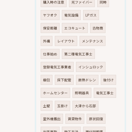
購入時の注意
光ファイバー
同時
ヤフオク
電気設備
LPガス
保安距離
エコキュート
古物商
外構
レイアウト
メンテナンス
仕事始め
第二種電気工事士
登録電気工事業者
インシュロック
梱包
床下配管
断熱ドレン
後付け
ホームセンター
照明器具
電気工事士
土壁
玉掛け
大津から石部
室外機搬出
賃貸物件
原状回復
出張買取
施工方法
据付説明書