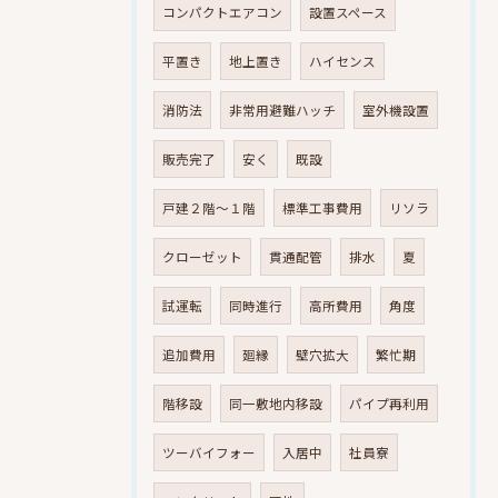
コンパクトエアコン
設置スペース
平置き
地上置き
ハイセンス
消防法
非常用避難ハッチ
室外機設置
販売完了
安く
既設
戸建２階～１階
標準工事費用
リソラ
クローゼット
貫通配管
排水
夏
試運転
同時進行
高所費用
角度
追加費用
廻縁
壁穴拡大
繁忙期
階移設
同一敷地内移設
パイプ再利用
ツーバイフォー
入居中
社員寮