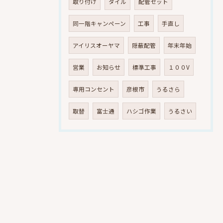
取り付け
タイル
配管セット
同一階キャンペーン
工事
手直し
アイリスオーヤマ
隠蔽配管
年末年始
営業
お知らせ
標準工事
１００V
専用コンセント
彦根市
うるさら
取替
富士通
ハシゴ作業
うるさい