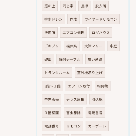
窓の上
同じ家
長押
脱衣所
排水ドレン
作成
ワイヤードリモコン
洗面所
エアコン修理
ログハウス
ゴキブリ
福井県
大津マリー
中庭
破風
備付テーブル
狭い通路
トランクルーム
室外機吊り上げ
3階～１階
エアコン取付
相見積
中古販売
テラス屋根
引込線
３階壁面
害虫駆除
電場番号
電話番号
リモコン
カーポート