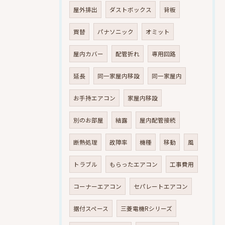
屋外排出
ダストボックス
背板
買替
パナソニック
オミット
屋内カバー
配管折れ
専用回路
延長
同一家屋内移設
同一家屋内
お手持エアコン
家屋内移設
別のお部屋
結露
屋内配管接続
断熱処理
故障率
機種
移動
風
トラブル
もらったエアコン
工事費用
コーナーエアコン
セパレートエアコン
据付スペース
三菱電機Rシリーズ