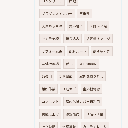
コンクリート
団地
プラグレスアンカー
三重県
大津から草津
買い替え
３階～２階
アンテナ線
持ち込み
規定量チャージ
リフォーム後
配管ルート
高所横引き
室外機置場
低い
￥1000買取
18畳用
２階壁面
室外機取り外し
難所作業
３階カゴ
室外機電源
コンセント
屋内化粧カバー再利用
綺麗仕上げ
激安販売
３階～１階
上り勾配
外壁塗装
カーテンレール