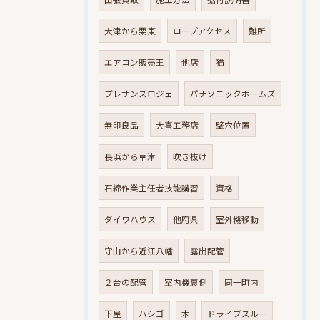
大津から栗東
ロープアクセス
難所
エアコン販売王
他店
猫
プレサンスロジェ
パナソニックホームズ
無印良品
大喜工務店
壁穴位置
長浜から草津
吹き抜け
石綿作業主任者技能講習
資格
ダイワハウス
他府県
室外機移動
守山から近江八幡
露出配管
２台の配管
室内機裏側
同一町内
下屋
ハシゴ
木
ドライブスルー