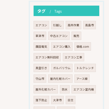
タグ
Tags
エアコン
引越し
高所作業
高島市
草津市
中古エアコン
販売
廣田電気
エアコン購入
価格.com
エアコン無料回収
エアコン工事
真空引き
ガルバリウム
トルクレンチ
守山市
屋内化粧カバー
アース線
屋外化粧カバー
防水
エアコン室内機
落下防止
大津市
日立