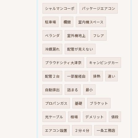
シャルマンコーポ
パッケージエアコン
駐車場
欄間
室内機スペース
ベランダ
室外機地上
フレア
冷媒漏れ
配管が見えない
プラウドシティ大津京
キャンピングカー
配管２台
一部屋経由
排熱
違い
自動排出
詰まる
最小
プロパンガス
基礎
ブラケット
光ケーブル
相場
デメリット
値段
エアコン設置
２分４分
一条工務店