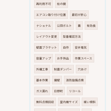
再利用不可
柱の間
エアコン取り付け位置
最初が肝心
ナショナル
公団ボルト
蓋
有効長
レイアウト変更
型番確認方法
壁面ブラケット
自作
安井電気
容量アップ
お手持品
作業スペース
外構工事
制震ダンパー
穴あけ
基本作業
擁壁
消防設備点検
ガス漏れ
日野町
リコール
無料点検回収
室内機サイズ
緩い傾斜