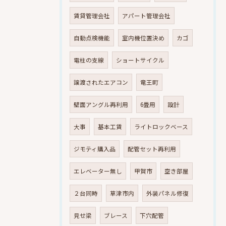
賃貸管理会社
アパート管理会社
自動点検機能
室内機位置決め
カゴ
電柱の支線
ショートサイクル
譲渡されたエアコン
竜王町
壁面アングル再利用
6畳用
設計
大事
基本工賃
ライトロックベース
ジモティ購入品
配管セット再利用
エレベーター無し
甲賀市
空き部屋
２台同時
草津市内
外装パネル修復
見せ梁
ブレース
下穴配管