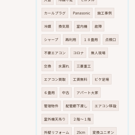
カールプラグ
Panasonic
施工事例
冷媒
換気扇
室内機
故障
シャープ
再利用
１８畳用
点検口
不要エアコン
コロナ
無人現場
交換
水漏れ
三菱重工
エアコン買取
工賃無料
ビケ足場
６畳用
中古
アパート大家
管理物件
配管廊下渡し
エアコン移設
室外機天吊り
２階～１階
外壁リフォーム
25cm
変換ユニオン