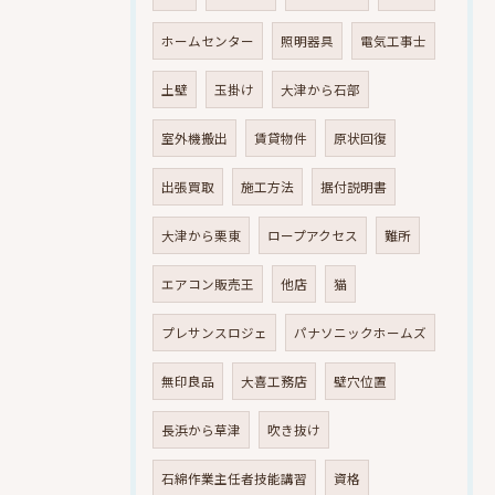
ホームセンター
照明器具
電気工事士
土壁
玉掛け
大津から石部
室外機搬出
賃貸物件
原状回復
出張買取
施工方法
据付説明書
大津から栗東
ロープアクセス
難所
エアコン販売王
他店
猫
プレサンスロジェ
パナソニックホームズ
無印良品
大喜工務店
壁穴位置
長浜から草津
吹き抜け
石綿作業主任者技能講習
資格