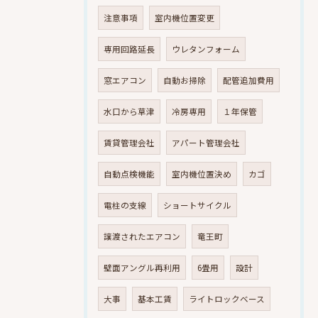
注意事項
室内機位置変更
専用回路延長
ウレタンフォーム
窓エアコン
自動お掃除
配管追加費用
水口から草津
冷房専用
１年保管
賃貸管理会社
アパート管理会社
自動点検機能
室内機位置決め
カゴ
電柱の支線
ショートサイクル
譲渡されたエアコン
竜王町
壁面アングル再利用
6畳用
設計
大事
基本工賃
ライトロックベース