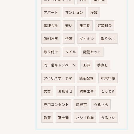
アパート
マンション
移設
管理会社
安い
施工例
定額料金
強制冷房
依頼
ダイキン
取り外し
取り付け
タイル
配管セット
同一階キャンペーン
工事
手直し
アイリスオーヤマ
隠蔽配管
年末年始
営業
お知らせ
標準工事
１００V
専用コンセント
彦根市
うるさら
取替
富士通
ハシゴ作業
うるさい