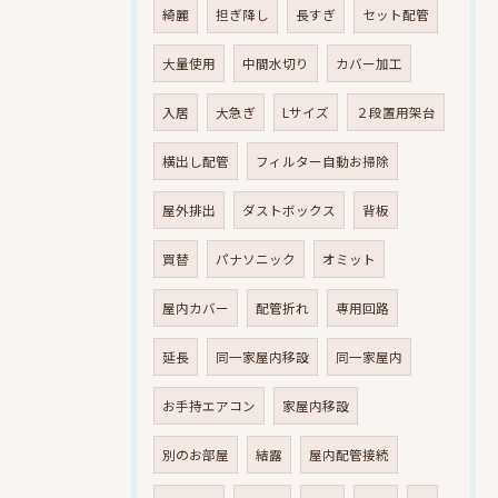
綺麗
担ぎ降し
長すぎ
セット配管
大量使用
中間水切り
カバー加工
入居
大急ぎ
Lサイズ
２段置用架台
横出し配管
フィルター自動お掃除
屋外排出
ダストボックス
背板
買替
パナソニック
オミット
屋内カバー
配管折れ
専用回路
延長
同一家屋内移設
同一家屋内
お手持エアコン
家屋内移設
別のお部屋
結露
屋内配管接続