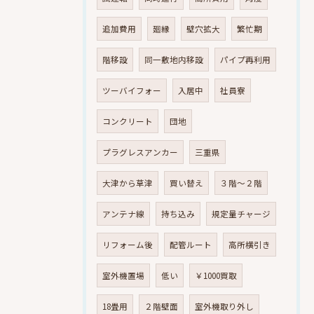
追加費用
廻縁
壁穴拡大
繁忙期
階移設
同一敷地内移設
パイプ再利用
ツーバイフォー
入居中
社員寮
コンクリート
団地
プラグレスアンカー
三重県
大津から草津
買い替え
３階～２階
アンテナ線
持ち込み
規定量チャージ
リフォーム後
配管ルート
高所横引き
室外機置場
低い
￥1000買取
18畳用
２階壁面
室外機取り外し