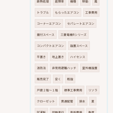
断熱処理
故障率
機種
移動
風
トラブル
もらったエアコン
工事費用
コーナーエアコン
セパレートエアコン
据付スペース
三菱電機Rシリーズ
コンパクトエアコン
設置スペース
平置き
地上置き
ハイセンス
消防法
非常用避難ハッチ
室外機設置
販売完了
安く
既設
戸建２階～１階
標準工事費用
リソラ
クローゼット
貫通配管
排水
夏
試運転
同時進行
高所費用
角度