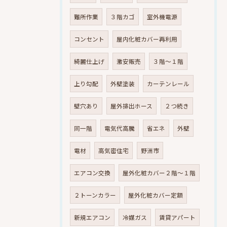
難所作業
３階カゴ
室外機電源
コンセント
屋内化粧カバー再利用
綺麗仕上げ
激安販売
３階～１階
上り勾配
外壁塗装
カーテンレール
壁穴あり
屋外排出ホース
２つ続き
同一階
電気代高騰
省エネ
外壁
電材
高気密住宅
野洲市
エアコン交換
屋外化粧カバー２階～１階
２トーンカラー
屋外化粧カバー定額
新規エアコン
冷媒ガス
賃貸アパート