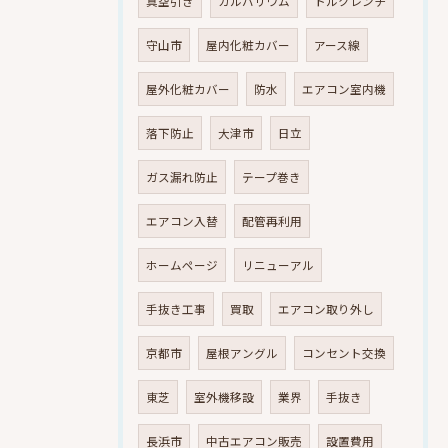
真空引き
ガルバリウム
トルクレンチ
守山市
屋内化粧カバー
アース線
屋外化粧カバー
防水
エアコン室内機
落下防止
大津市
日立
ガス漏れ防止
テープ巻き
エアコン入替
配管再利用
ホームページ
リニューアル
手抜き工事
買取
エアコン取り外し
京都市
屋根アングル
コンセント交換
東芝
室外機移設
業界
手抜き
長浜市
中古エアコン販売
設置費用