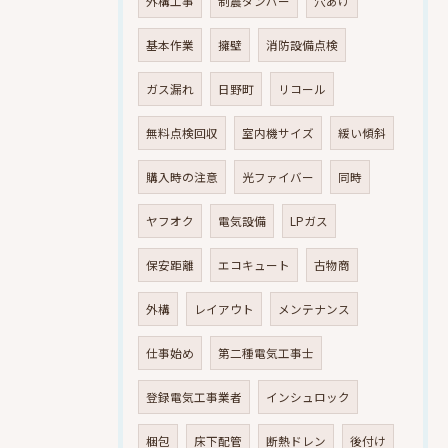
外構工事
制震ダンパー
穴あけ
基本作業
擁壁
消防設備点検
ガス漏れ
日野町
リコール
無料点検回収
室内機サイズ
緩い傾斜
購入時の注意
光ファイバー
同時
ヤフオク
電気設備
LPガス
保安距離
エコキュート
古物商
外構
レイアウト
メンテナンス
仕事始め
第二種電気工事士
登録電気工事業者
インシュロック
梱包
床下配管
断熱ドレン
後付け