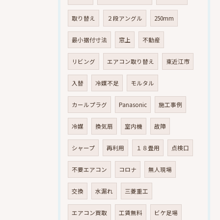
取り替え
２段アングル
250mm
最小据付寸法
窓上
不動産
リビング
エアコン取り替え
東近江市
入替
冷媒不足
モルタル
カールプラグ
Panasonic
施工事例
冷媒
換気扇
室内機
故障
シャープ
再利用
１８畳用
点検口
不要エアコン
コロナ
無人現場
交換
水漏れ
三菱重工
エアコン買取
工賃無料
ビケ足場