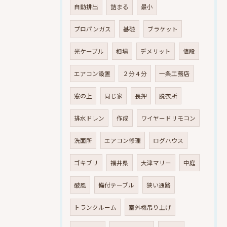
自動排出
詰まる
最小
プロパンガス
基礎
ブラケット
光ケーブル
相場
デメリット
値段
エアコン設置
２分４分
一条工務店
窓の上
同じ家
長押
脱衣所
排水ドレン
作成
ワイヤードリモコン
洗面所
エアコン修理
ログハウス
ゴキブリ
福井県
大津マリー
中庭
破風
備付テーブル
狭い通路
トランクルーム
室外機吊り上げ