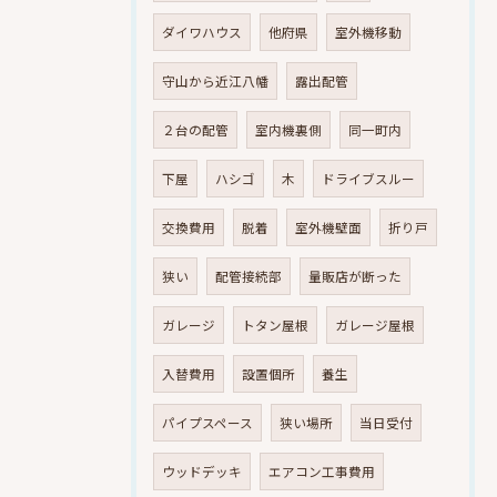
ダイワハウス
他府県
室外機移動
守山から近江八幡
露出配管
２台の配管
室内機裏側
同一町内
下屋
ハシゴ
木
ドライブスルー
交換費用
脱着
室外機壁面
折り戸
狭い
配管接続部
量販店が断った
ガレージ
トタン屋根
ガレージ屋根
入替費用
設置個所
養生
パイプスペース
狭い場所
当日受付
ウッドデッキ
エアコン工事費用