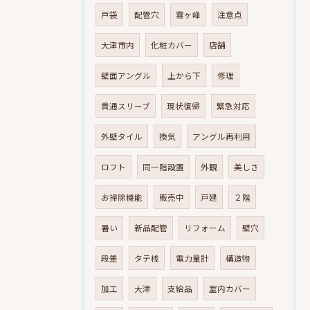
戸袋
配管穴
霧ヶ峰
注意点
大津市内
化粧カバー
店舗
壁面アングル
上から下
修理
貫通スリーブ
現状復帰
緊急対応
外壁タイル
換気
アングル再利用
ロフト
同一階設置
外観
美しさ
お掃除機能
販売中
戸建
２階
暑い
新品配管
リフォーム
壁穴
段差
タテ桟
電力量計
構造物
加工
大津
支給品
室内カバー