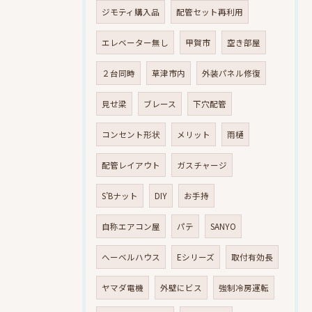
ジモティ購入品
配管セット再利用
エレベーター無し
甲賀市
空き部屋
２台同時
草津市内
外装パネル修復
見せ梁
ブレース
下穴配管
コンセント形状
メリット
雨樋
配管レイアウト
ガスチャージ
S’Bナット
DIY
お手持
自称エアコン屋
パテ
SANYO
へーベルハウス
Eシリーズ
取付有効長
ヤマダ電機
外壁にビス
強制冷房運転