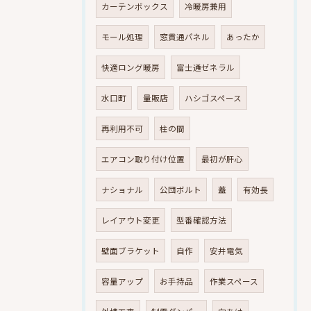
カーテンボックス
冷暖房兼用
モール処理
窓貫通パネル
あったか
快適ロング暖房
富士通ゼネラル
水口町
量販店
ハシゴスペース
再利用不可
柱の間
エアコン取り付け位置
最初が肝心
ナショナル
公団ボルト
蓋
有効長
レイアウト変更
型番確認方法
壁面ブラケット
自作
安井電気
容量アップ
お手持品
作業スペース