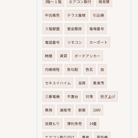
3階～１階
エアコン取付
相見積
中古販売
テラス屋根
引込線
３階壁面
害虫駆除
電場番号
電話番号
リモコン
カーポート
時間
賃貸
ボードアンカー
内線規程
急勾配
色瓦
虫
セキスイハイム
滋賀
栗東市
三菱電機
平置台
対策
担ぎ上げ
費用
湖南市
新築
100V
見積もり
薄利多売
14畳
エアコン取り付け
業者
室外機