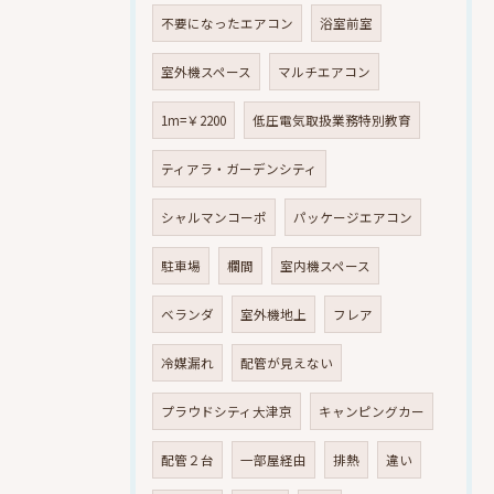
不要になったエアコン
浴室前室
室外機スペース
マルチエアコン
1m=￥2200
低圧電気取扱業務特別教育
ティアラ・ガーデンシティ
シャルマンコーポ
パッケージエアコン
駐車場
欄間
室内機スペース
ベランダ
室外機地上
フレア
冷媒漏れ
配管が見えない
プラウドシティ大津京
キャンピングカー
配管２台
一部屋経由
排熱
違い