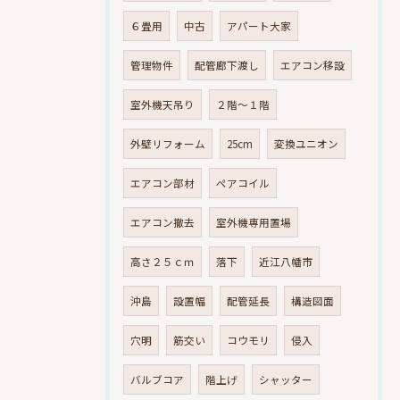
６畳用
中古
アパート大家
管理物件
配管廊下渡し
エアコン移設
室外機天吊り
２階～１階
外壁リフォーム
25cm
変換ユニオン
エアコン部材
ペアコイル
エアコン撤去
室外機専用置場
高さ２５ｃｍ
落下
近江八幡市
沖島
設置幅
配管延長
構造図面
穴明
筋交い
コウモリ
侵入
バルブコア
階上げ
シャッター