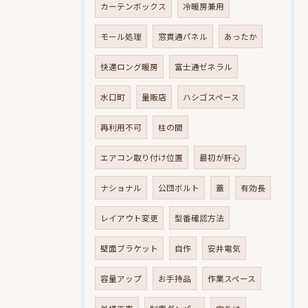
カーテンボックス
冷暖房兼用
モール処理
窓貫通パネル
あったか
快適ロング暖房
富士通ゼネラル
水口町
量販店
ハシゴスペース
再利用不可
柱の間
エアコン取り付け位置
最初が肝心
ナショナル
公団ボルト
蓋
有効長
レイアウト変更
型番確認方法
壁面ブラケット
自作
安井電気
容量アップ
お手持品
作業スペース