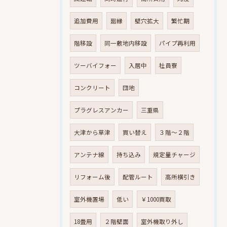
追加費用
廻縁
壁穴拡大
繁忙期
階移設
同一敷地内移設
パイプ再利用
ツーバイフォー
入居中
社員寮
コンクリート
団地
プラグレスアンカー
三重県
大津から草津
買い替え
３階～２階
アンテナ線
持ち込み
規定量チャージ
リフォーム後
配管ルート
高所横引き
室外機置場
低い
￥1000買取
18畳用
２階壁面
室外機取り外し