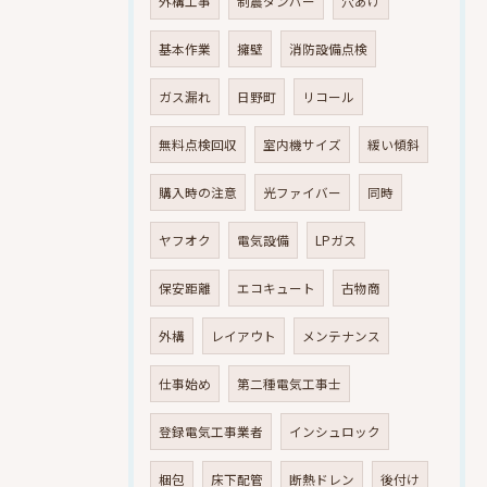
外構工事
制震ダンパー
穴あけ
基本作業
擁壁
消防設備点検
ガス漏れ
日野町
リコール
無料点検回収
室内機サイズ
緩い傾斜
購入時の注意
光ファイバー
同時
ヤフオク
電気設備
LPガス
保安距離
エコキュート
古物商
外構
レイアウト
メンテナンス
仕事始め
第二種電気工事士
登録電気工事業者
インシュロック
梱包
床下配管
断熱ドレン
後付け