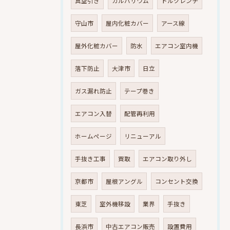
真空引き
ガルバリウム
トルクレンチ
守山市
屋内化粧カバー
アース線
屋外化粧カバー
防水
エアコン室内機
落下防止
大津市
日立
ガス漏れ防止
テープ巻き
エアコン入替
配管再利用
ホームページ
リニューアル
手抜き工事
買取
エアコン取り外し
京都市
屋根アングル
コンセント交換
東芝
室外機移設
業界
手抜き
長浜市
中古エアコン販売
設置費用