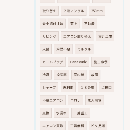
取り替え
２段アングル
250mm
最小据付寸法
窓上
不動産
リビング
エアコン取り替え
東近江市
入替
冷媒不足
モルタル
カールプラグ
Panasonic
施工事例
冷媒
換気扇
室内機
故障
シャープ
再利用
１８畳用
点検口
不要エアコン
コロナ
無人現場
交換
水漏れ
三菱重工
エアコン買取
工賃無料
ビケ足場