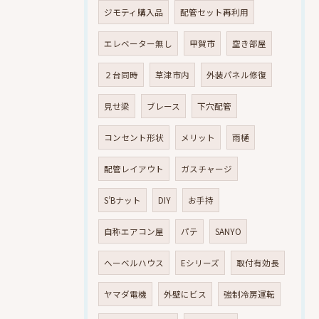
ジモティ購入品
配管セット再利用
エレベーター無し
甲賀市
空き部屋
２台同時
草津市内
外装パネル修復
見せ梁
ブレース
下穴配管
コンセント形状
メリット
雨樋
配管レイアウト
ガスチャージ
S’Bナット
DIY
お手持
自称エアコン屋
パテ
SANYO
へーベルハウス
Eシリーズ
取付有効長
ヤマダ電機
外壁にビス
強制冷房運転