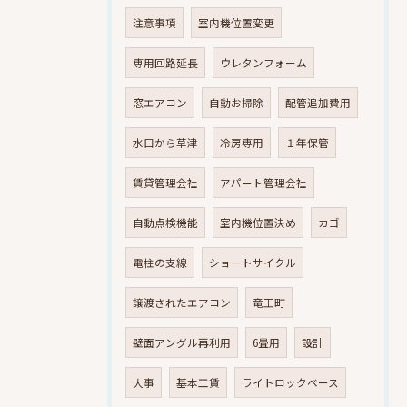
注意事項
室内機位置変更
専用回路延長
ウレタンフォーム
窓エアコン
自動お掃除
配管追加費用
水口から草津
冷房専用
１年保管
賃貸管理会社
アパート管理会社
自動点検機能
室内機位置決め
カゴ
電柱の支線
ショートサイクル
譲渡されたエアコン
竜王町
壁面アングル再利用
6畳用
設計
大事
基本工賃
ライトロックベース