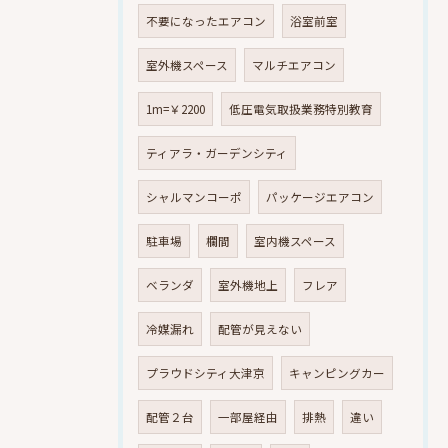
不要になったエアコン
浴室前室
室外機スペース
マルチエアコン
1m=￥2200
低圧電気取扱業務特別教育
ティアラ・ガーデンシティ
シャルマンコーポ
パッケージエアコン
駐車場
欄間
室内機スペース
ベランダ
室外機地上
フレア
冷媒漏れ
配管が見えない
プラウドシティ大津京
キャンピングカー
配管２台
一部屋経由
排熱
違い