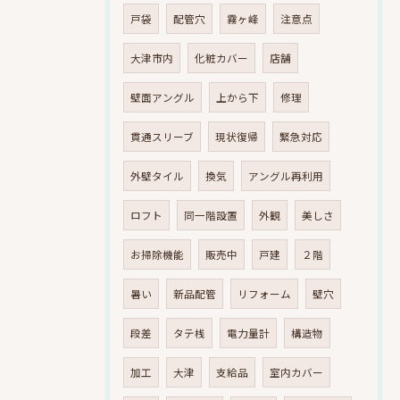
戸袋
配管穴
霧ヶ峰
注意点
大津市内
化粧カバー
店舗
壁面アングル
上から下
修理
貫通スリーブ
現状復帰
緊急対応
外壁タイル
換気
アングル再利用
ロフト
同一階設置
外観
美しさ
お掃除機能
販売中
戸建
２階
暑い
新品配管
リフォーム
壁穴
段差
タテ桟
電力量計
構造物
加工
大津
支給品
室内カバー