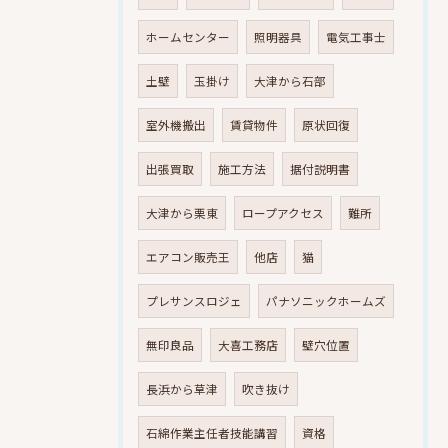
ホームセンター
照明器具
電気工事士
土壁
玉掛け
大津から石部
室外機搬出
賃貸物件
原状回復
出張買取
施工方法
据付説明書
大津から栗東
ロープアクセス
難所
エアコン販売王
他店
猫
プレサンスロジェ
パナソニックホームズ
無印良品
大喜工務店
壁穴位置
長浜から草津
吹き抜け
石綿作業主任者技能講習
資格