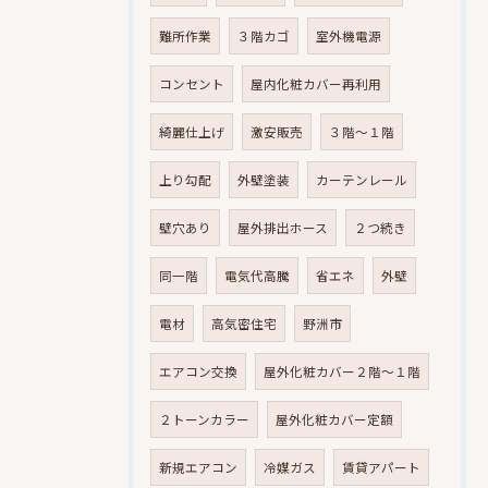
難所作業
３階カゴ
室外機電源
コンセント
屋内化粧カバー再利用
綺麗仕上げ
激安販売
３階～１階
上り勾配
外壁塗装
カーテンレール
壁穴あり
屋外排出ホース
２つ続き
同一階
電気代高騰
省エネ
外壁
電材
高気密住宅
野洲市
エアコン交換
屋外化粧カバー２階～１階
２トーンカラー
屋外化粧カバー定額
新規エアコン
冷媒ガス
賃貸アパート