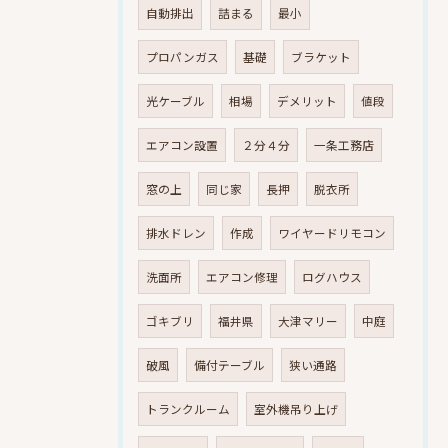
自動排出
詰まる
最小
プロパンガス
基礎
ブラケット
光ケーブル
相場
デメリット
値段
エアコン設置
２分４分
一条工務店
窓の上
同じ家
長押
脱衣所
排水ドレン
作成
ワイヤードリモコン
洗面所
エアコン修理
ログハウス
ゴキブリ
福井県
大津マリー
中庭
破風
備付テーブル
狭い通路
トランクルーム
室外機吊り上げ