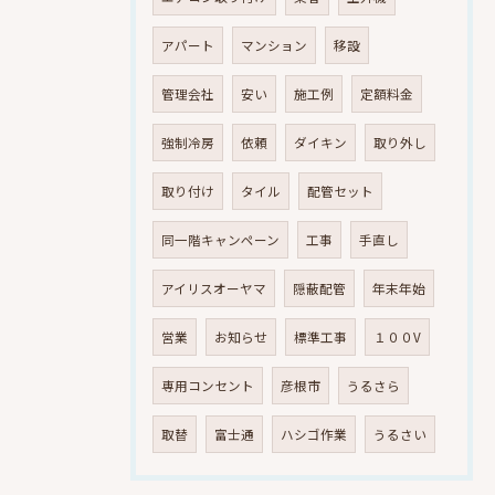
アパート
マンション
移設
管理会社
安い
施工例
定額料金
強制冷房
依頼
ダイキン
取り外し
取り付け
タイル
配管セット
同一階キャンペーン
工事
手直し
アイリスオーヤマ
隠蔽配管
年末年始
営業
お知らせ
標準工事
１００V
専用コンセント
彦根市
うるさら
取替
富士通
ハシゴ作業
うるさい