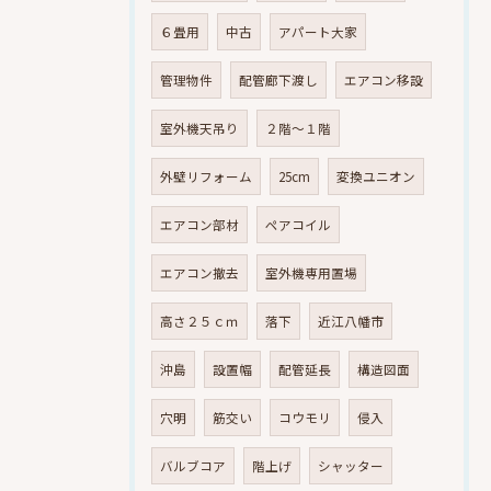
６畳用
中古
アパート大家
管理物件
配管廊下渡し
エアコン移設
室外機天吊り
２階～１階
外壁リフォーム
25cm
変換ユニオン
エアコン部材
ペアコイル
エアコン撤去
室外機専用置場
高さ２５ｃｍ
落下
近江八幡市
沖島
設置幅
配管延長
構造図面
穴明
筋交い
コウモリ
侵入
バルブコア
階上げ
シャッター