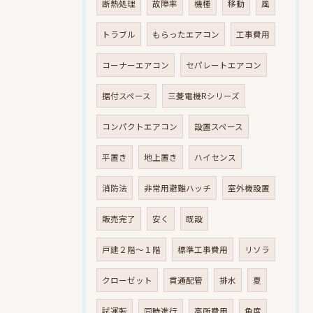
断熱処理
故障率
機種
移動
風
トラブル
もらったエアコン
工事費用
コーナーエアコン
セパレートエアコン
据付スペース
三菱電機Rシリーズ
コンパクトエアコン
設置スペース
平置き
地上置き
ハイセンス
消防法
非常用避難ハッチ
室外機設置
販売完了
安く
既設
戸建２階～１階
標準工事費用
リソラ
クローゼット
貫通配管
排水
夏
試運転
同時進行
高所費用
角度