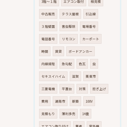
3階～１階
エアコン取付
相見積
中古販売
テラス屋根
引込線
３階壁面
害虫駆除
電場番号
電話番号
リモコン
カーポート
時間
賃貸
ボードアンカー
内線規程
急勾配
色瓦
虫
セキスイハイム
滋賀
栗東市
三菱電機
平置台
対策
担ぎ上げ
費用
湖南市
新築
100V
見積もり
薄利多売
14畳
エアコン取り付け
業者
室外機