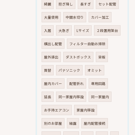
綺麗
担ぎ降し
長すぎ
セット配管
大量使用
中間水切り
カバー加工
入居
大急ぎ
Lサイズ
２段置用架台
横出し配管
フィルター自動お掃除
屋外排出
ダストボックス
背板
買替
パナソニック
オミット
屋内カバー
配管折れ
専用回路
延長
同一家屋内移設
同一家屋内
お手持エアコン
家屋内移設
別のお部屋
結露
屋内配管接続