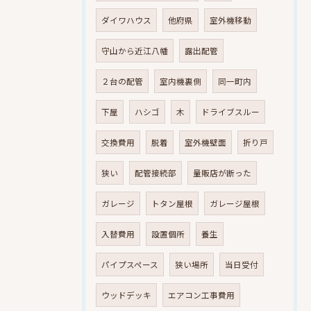
ダイワハウス
他府県
室外機移動
守山から近江八幡
露出配管
２台の配管
室内機裏側
同一町内
下屋
ハシゴ
木
ドライブスルー
交換費用
脱着
室外機壁面
折り戸
狭い
配管接続部
量販店が断った
ガレージ
トタン屋根
ガレージ屋根
入替費用
設置個所
養生
パイプスペース
狭い場所
当日受付
ウッドデッキ
エアコン工事費用