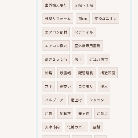
室外機天吊り
２階～１階
外壁リフォーム
25cm
変換ユニオン
エアコン部材
ペアコイル
エアコン撤去
室外機専用置場
高さ２５ｃｍ
落下
近江八幡市
沖島
設置幅
配管延長
構造図面
穴明
筋交い
コウモリ
侵入
バルブコア
階上げ
シャッター
戸袋
配管穴
霧ヶ峰
注意点
大津市内
化粧カバー
店舗