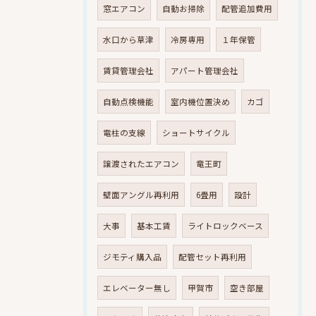
窓エアコン
自動お掃除
配管追加費用
水口から草津
冷房専用
１年保管
賃貸管理会社
アパート管理会社
自動点検機能
室内機位置決め
カゴ
電柱の支線
ショートサイクル
譲渡されたエアコン
竜王町
壁面アングル再利用
6畳用
設計
大事
基本工賃
ライトロックベース
ジモティ購入品
配管セット再利用
エレベーター無し
甲賀市
空き部屋