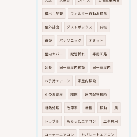
入居
大急ぎ
Lサイズ
２段置用架台
横出し配管
フィルター自動お掃除
屋外排出
ダストボックス
背板
買替
パナソニック
オミット
屋内カバー
配管折れ
専用回路
延長
同一家屋内移設
同一家屋内
お手持エアコン
家屋内移設
別のお部屋
結露
屋内配管接続
断熱処理
故障率
機種
移動
風
トラブル
もらったエアコン
工事費用
コーナーエアコン
セパレートエアコン