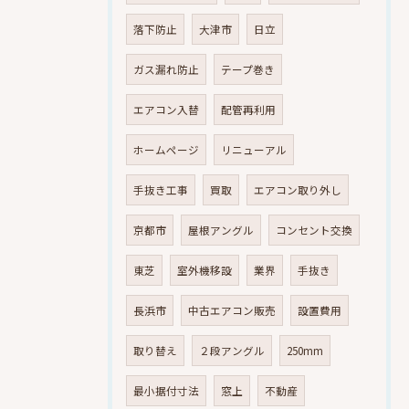
落下防止
大津市
日立
ガス漏れ防止
テープ巻き
エアコン入替
配管再利用
ホームページ
リニューアル
手抜き工事
買取
エアコン取り外し
京都市
屋根アングル
コンセント交換
東芝
室外機移設
業界
手抜き
長浜市
中古エアコン販売
設置費用
取り替え
２段アングル
250mm
最小据付寸法
窓上
不動産