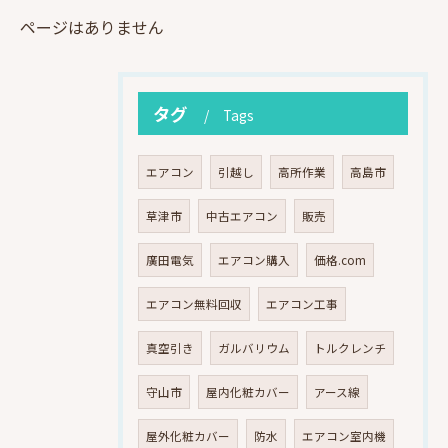
ページはありません
タグ
Tags
エアコン
引越し
高所作業
高島市
草津市
中古エアコン
販売
廣田電気
エアコン購入
価格.com
エアコン無料回収
エアコン工事
真空引き
ガルバリウム
トルクレンチ
守山市
屋内化粧カバー
アース線
屋外化粧カバー
防水
エアコン室内機