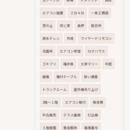
光ケーブル
相場
デメリット
値段
エアコン設置
２分４分
一条工務店
窓の上
同じ家
長押
脱衣所
排水ドレン
作成
ワイヤードリモコン
洗面所
エアコン修理
ログハウス
ゴキブリ
福井県
大津マリー
中庭
破風
備付テーブル
狭い通路
トランクルーム
室外機吊り上げ
3階～１階
エアコン取付
相見積
中古販売
テラス屋根
引込線
３階壁面
害虫駆除
電場番号