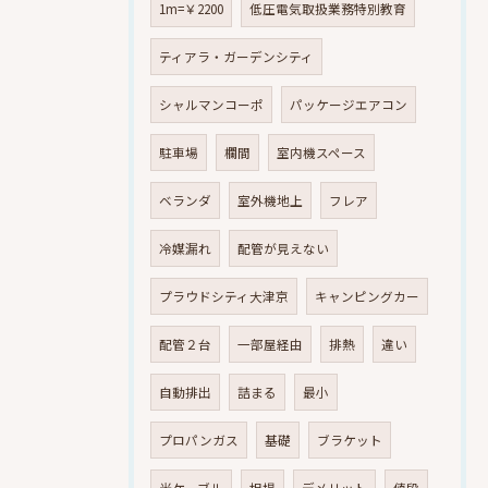
1m=￥2200
低圧電気取扱業務特別教育
ティアラ・ガーデンシティ
シャルマンコーポ
パッケージエアコン
駐車場
欄間
室内機スペース
ベランダ
室外機地上
フレア
冷媒漏れ
配管が見えない
プラウドシティ大津京
キャンピングカー
配管２台
一部屋経由
排熱
違い
自動排出
詰まる
最小
プロパンガス
基礎
ブラケット