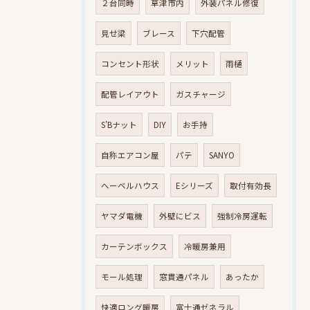
２台同時
草津市内
外装パネル修復
見せ梁
ブレース
下穴配管
コンセント形状
メリット
雨樋
配管レイアウト
ガスチャージ
S’Bナット
DIY
お手持
自称エアコン屋
パテ
SANYO
へーベルハウス
Eシリーズ
取付有効長
ヤマダ電機
外壁にビス
強制冷房運転
カーテンボックス
冷暖房兼用
モール処理
窓貫通パネル
あったか
快適ロング暖房
富士通ゼネラル