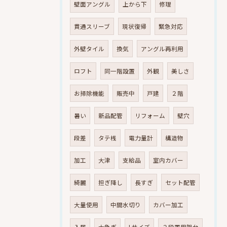
壁面アングル
上から下
修理
貫通スリーブ
現状復帰
緊急対応
外壁タイル
換気
アングル再利用
ロフト
同一階設置
外観
美しさ
お掃除機能
販売中
戸建
２階
暑い
新品配管
リフォーム
壁穴
段差
タテ桟
電力量計
構造物
加工
大津
支給品
室内カバー
綺麗
担ぎ降し
長すぎ
セット配管
大量使用
中間水切り
カバー加工