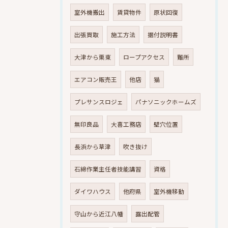
室外機搬出
賃貸物件
原状回復
出張買取
施工方法
据付説明書
大津から栗東
ロープアクセス
難所
エアコン販売王
他店
猫
プレサンスロジェ
パナソニックホームズ
無印良品
大喜工務店
壁穴位置
長浜から草津
吹き抜け
石綿作業主任者技能講習
資格
ダイワハウス
他府県
室外機移動
守山から近江八幡
露出配管