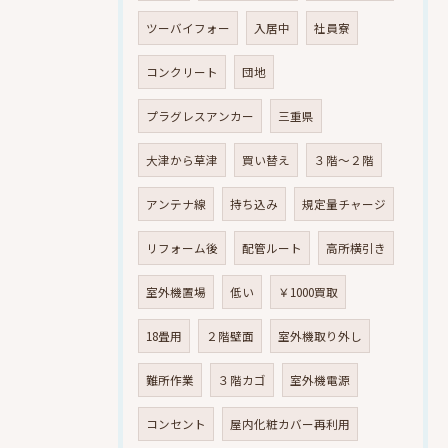
ツーバイフォー
入居中
社員寮
コンクリート
団地
プラグレスアンカー
三重県
大津から草津
買い替え
３階～２階
アンテナ線
持ち込み
規定量チャージ
リフォーム後
配管ルート
高所横引き
室外機置場
低い
￥1000買取
18畳用
２階壁面
室外機取り外し
難所作業
３階カゴ
室外機電源
コンセント
屋内化粧カバー再利用