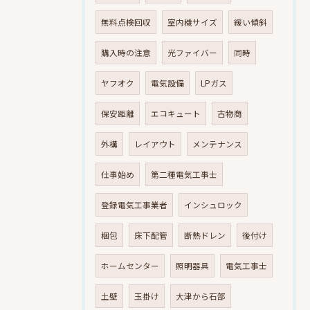
無料点検回収
室内機サイズ
緩い傾斜
購入時の注意
光ファイバー
同時
ヤフオク
電気設備
LPガス
保安距離
エコキュート
古物商
外構
レイアウト
メンテナンス
仕事始め
第二種電気工事士
登録電気工事業者
インシュロック
梱包
床下配管
断熱ドレン
後付け
ホームセンター
照明器具
電気工事士
土壁
玉掛け
大津から石部