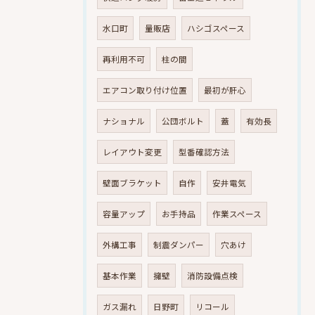
水口町
量販店
ハシゴスペース
再利用不可
柱の間
エアコン取り付け位置
最初が肝心
ナショナル
公団ボルト
蓋
有効長
レイアウト変更
型番確認方法
壁面ブラケット
自作
安井電気
容量アップ
お手持品
作業スペース
外構工事
制震ダンパー
穴あけ
基本作業
擁壁
消防設備点検
ガス漏れ
日野町
リコール