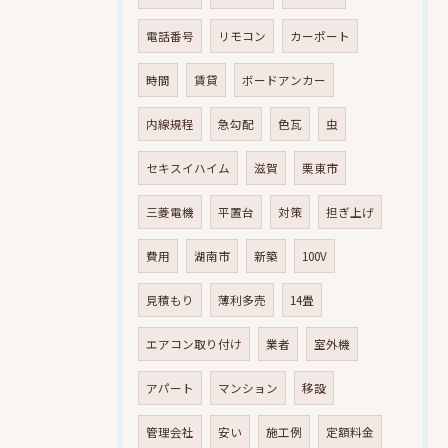
電話番号
リモコン
カーポート
時間
賃貸
ボードアンカー
内線規程
急勾配
色瓦
虫
セキスイハイム
滋賀
栗東市
三菱電機
平置台
対策
担ぎ上げ
費用
湖南市
新築
100V
見積もり
薄利多売
14畳
エアコン取り付け
業者
室外機
アパート
マンション
移設
管理会社
安い
施工例
定額料金