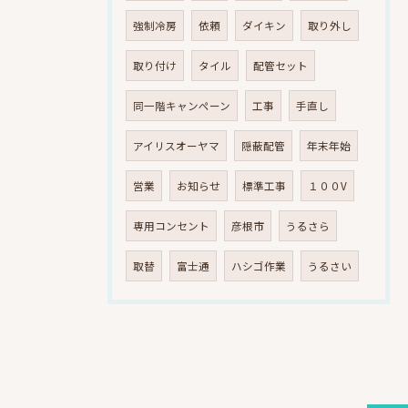
強制冷房
依頼
ダイキン
取り外し
取り付け
タイル
配管セット
同一階キャンペーン
工事
手直し
アイリスオーヤマ
隠蔽配管
年末年始
営業
お知らせ
標準工事
１００V
専用コンセント
彦根市
うるさら
取替
富士通
ハシゴ作業
うるさい