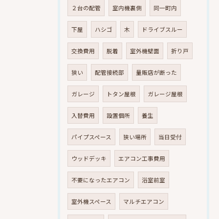
２台の配管
室内機裏側
同一町内
下屋
ハシゴ
木
ドライブスルー
交換費用
脱着
室外機壁面
折り戸
狭い
配管接続部
量販店が断った
ガレージ
トタン屋根
ガレージ屋根
入替費用
設置個所
養生
パイプスペース
狭い場所
当日受付
ウッドデッキ
エアコン工事費用
不要になったエアコン
浴室前室
室外機スペース
マルチエアコン