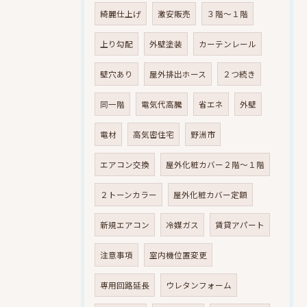
綺麗仕上げ
激安販売
３階～１階
上り勾配
外壁塗装
カーテンレール
壁穴あり
屋外排出ホース
２つ続き
同一階
電気代高騰
省エネ
外壁
電材
高気密住宅
野洲市
エアコン交換
屋外化粧カバー２階～１階
２トーンカラー
屋外化粧カバー定額
新規エアコン
冷媒ガス
賃貸アパート
注意事項
室内機位置変更
専用回路延長
ウレタンフォーム