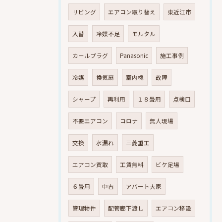
リビング
エアコン取り替え
東近江市
入替
冷媒不足
モルタル
カールプラグ
Panasonic
施工事例
冷媒
換気扇
室内機
故障
シャープ
再利用
１８畳用
点検口
不要エアコン
コロナ
無人現場
交換
水漏れ
三菱重工
エアコン買取
工賃無料
ビケ足場
６畳用
中古
アパート大家
管理物件
配管廊下渡し
エアコン移設