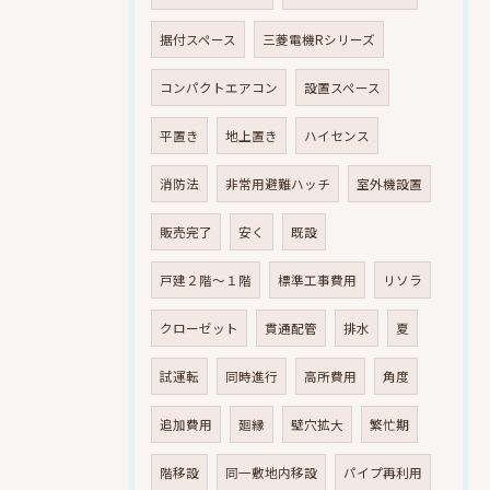
据付スペース
三菱電機Rシリーズ
コンパクトエアコン
設置スペース
平置き
地上置き
ハイセンス
消防法
非常用避難ハッチ
室外機設置
販売完了
安く
既設
戸建２階～１階
標準工事費用
リソラ
クローゼット
貫通配管
排水
夏
試運転
同時進行
高所費用
角度
追加費用
廻縁
壁穴拡大
繁忙期
階移設
同一敷地内移設
パイプ再利用