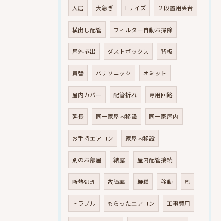
入居
大急ぎ
Lサイズ
２段置用架台
横出し配管
フィルター自動お掃除
屋外排出
ダストボックス
背板
買替
パナソニック
オミット
屋内カバー
配管折れ
専用回路
延長
同一家屋内移設
同一家屋内
お手持エアコン
家屋内移設
別のお部屋
結露
屋内配管接続
断熱処理
故障率
機種
移動
風
トラブル
もらったエアコン
工事費用