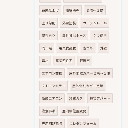
綺麗仕上げ
激安販売
３階～１階
上り勾配
外壁塗装
カーテンレール
壁穴あり
屋外排出ホース
２つ続き
同一階
電気代高騰
省エネ
外壁
電材
高気密住宅
野洲市
エアコン交換
屋外化粧カバー２階～１階
２トーンカラー
屋外化粧カバー定額
新規エアコン
冷媒ガス
賃貸アパート
注意事項
室内機位置変更
専用回路延長
ウレタンフォーム