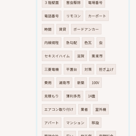
３階壁面
害虫駆除
電場番号
電話番号
リモコン
カーポート
時間
賃貸
ボードアンカー
内線規程
急勾配
色瓦
虫
セキスイハイム
滋賀
栗東市
三菱電機
平置台
対策
担ぎ上げ
費用
湖南市
新築
100V
見積もり
薄利多売
14畳
エアコン取り付け
業者
室外機
アパート
マンション
移設