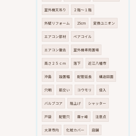
室外機天吊り
２階～１階
外壁リフォーム
25cm
変換ユニオン
エアコン部材
ペアコイル
エアコン撤去
室外機専用置場
高さ２５ｃｍ
落下
近江八幡市
沖島
設置幅
配管延長
構造図面
穴明
筋交い
コウモリ
侵入
バルブコア
階上げ
シャッター
戸袋
配管穴
霧ヶ峰
注意点
大津市内
化粧カバー
店舗