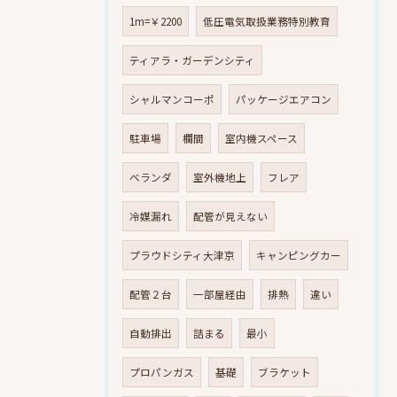
1m=￥2200
低圧電気取扱業務特別教育
ティアラ・ガーデンシティ
シャルマンコーポ
パッケージエアコン
駐車場
欄間
室内機スペース
ベランダ
室外機地上
フレア
冷媒漏れ
配管が見えない
プラウドシティ大津京
キャンピングカー
配管２台
一部屋経由
排熱
違い
自動排出
詰まる
最小
プロパンガス
基礎
ブラケット