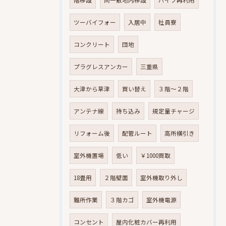
階移設
同一敷地内移設
パイプ再利用
ツーバイフォー
入居中
社員寮
コンクリート
団地
プラグレスアンカー
三重県
大津から草津
買い替え
３階～２階
アンテナ線
持ち込み
規定量チャージ
リフォーム後
配管ルート
高所横引き
室外機置場
低い
￥1000買取
18畳用
２階壁面
室外機取り外し
難所作業
３階カゴ
室外機電源
コンセント
屋内化粧カバー再利用