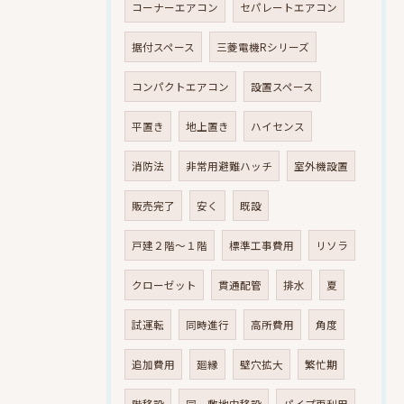
コーナーエアコン
セパレートエアコン
据付スペース
三菱電機Rシリーズ
コンパクトエアコン
設置スペース
平置き
地上置き
ハイセンス
消防法
非常用避難ハッチ
室外機設置
販売完了
安く
既設
戸建２階～１階
標準工事費用
リソラ
クローゼット
貫通配管
排水
夏
試運転
同時進行
高所費用
角度
追加費用
廻縁
壁穴拡大
繁忙期