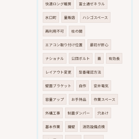
快適ロング暖房
富士通ゼネラル
水口町
量販店
ハシゴスペース
再利用不可
柱の間
エアコン取り付け位置
最初が肝心
ナショナル
公団ボルト
蓋
有効長
レイアウト変更
型番確認方法
壁面ブラケット
自作
安井電気
容量アップ
お手持品
作業スペース
外構工事
制震ダンパー
穴あけ
基本作業
擁壁
消防設備点検