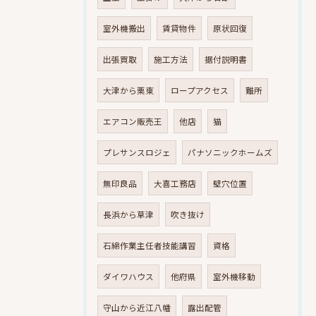
室外機搬出
賃貸物件
原状回復
出張買取
施工方法
据付説明書
大津から栗東
ロープアクセス
難所
エアコン販売王
他店
猫
プレサンスロジェ
パナソニックホームズ
無印良品
大喜工務店
壁穴位置
長浜から草津
吹き抜け
石綿作業主任者技能講習
資格
ダイワハウス
他府県
室外機移動
守山から近江八幡
露出配管