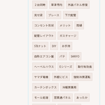
２台同時
草津市内
外装パネル修復
見せ梁
ブレース
下穴配管
コンセント形状
メリット
雨樋
配管レイアウト
ガスチャージ
S’Bナット
DIY
お手持
自称エアコン屋
パテ
SANYO
へーベルハウス
Eシリーズ
取付有効長
ヤマダ電機
外壁にビス
強制冷房運転
カーテンボックス
冷暖房兼用
モール処理
窓貫通パネル
あったか