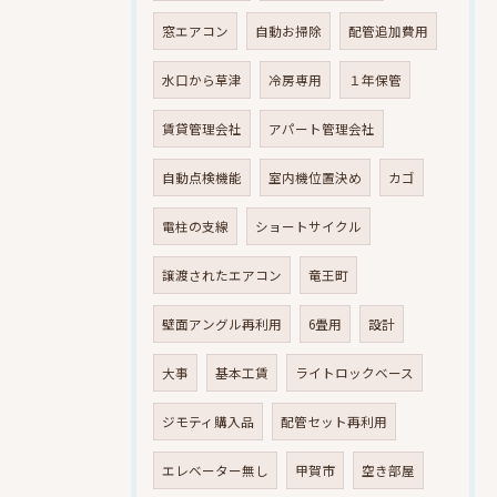
窓エアコン
自動お掃除
配管追加費用
水口から草津
冷房専用
１年保管
賃貸管理会社
アパート管理会社
自動点検機能
室内機位置決め
カゴ
電柱の支線
ショートサイクル
譲渡されたエアコン
竜王町
壁面アングル再利用
6畳用
設計
大事
基本工賃
ライトロックベース
ジモティ購入品
配管セット再利用
エレベーター無し
甲賀市
空き部屋