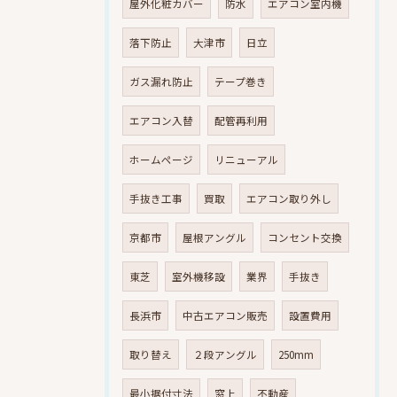
屋外化粧カバー
防水
エアコン室内機
落下防止
大津市
日立
ガス漏れ防止
テープ巻き
エアコン入替
配管再利用
ホームページ
リニューアル
手抜き工事
買取
エアコン取り外し
京都市
屋根アングル
コンセント交換
東芝
室外機移設
業界
手抜き
長浜市
中古エアコン販売
設置費用
取り替え
２段アングル
250mm
最小据付寸法
窓上
不動産