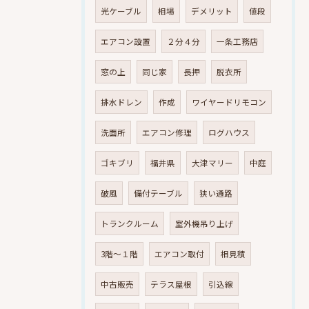
光ケーブル
相場
デメリット
値段
エアコン設置
２分４分
一条工務店
窓の上
同じ家
長押
脱衣所
排水ドレン
作成
ワイヤードリモコン
洗面所
エアコン修理
ログハウス
ゴキブリ
福井県
大津マリー
中庭
破風
備付テーブル
狭い通路
トランクルーム
室外機吊り上げ
3階～１階
エアコン取付
相見積
中古販売
テラス屋根
引込線