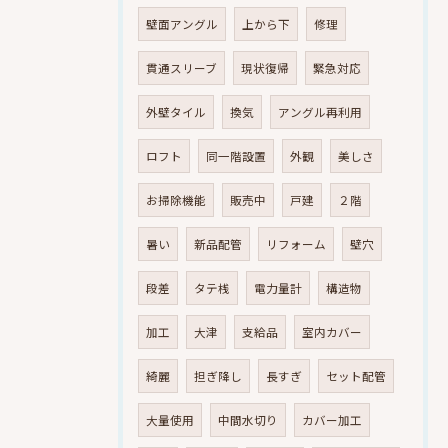
壁面アングル
上から下
修理
貫通スリーブ
現状復帰
緊急対応
外壁タイル
換気
アングル再利用
ロフト
同一階設置
外観
美しさ
お掃除機能
販売中
戸建
２階
暑い
新品配管
リフォーム
壁穴
段差
タテ桟
電力量計
構造物
加工
大津
支給品
室内カバー
綺麗
担ぎ降し
長すぎ
セット配管
大量使用
中間水切り
カバー加工