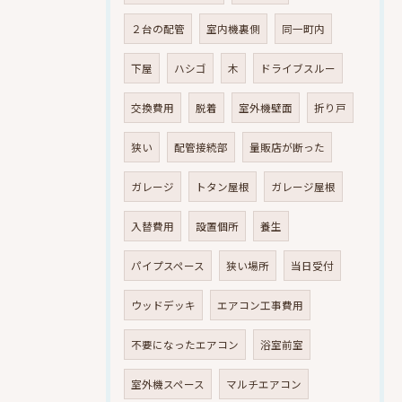
２台の配管
室内機裏側
同一町内
下屋
ハシゴ
木
ドライブスルー
交換費用
脱着
室外機壁面
折り戸
狭い
配管接続部
量販店が断った
ガレージ
トタン屋根
ガレージ屋根
入替費用
設置個所
養生
パイプスペース
狭い場所
当日受付
ウッドデッキ
エアコン工事費用
不要になったエアコン
浴室前室
室外機スペース
マルチエアコン