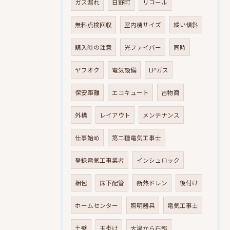
ガス漏れ
日野町
リコール
無料点検回収
室内機サイズ
緩い傾斜
購入時の注意
光ファイバー
同時
ヤフオク
電気設備
LPガス
保安距離
エコキュート
古物商
外構
レイアウト
メンテナンス
仕事始め
第二種電気工事士
登録電気工事業者
インシュロック
梱包
床下配管
断熱ドレン
後付け
ホームセンター
照明器具
電気工事士
土壁
玉掛け
大津から石部