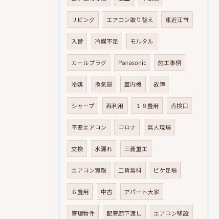
リビング
エアコン取り替え
東近江市
入替
冷媒不足
モルタル
カールプラグ
Panasonic
施工事例
冷媒
換気扇
室内機
故障
シャープ
再利用
１８畳用
点検口
不要エアコン
コロナ
無人現場
交換
水漏れ
三菱重工
エアコン買取
工賃無料
ビケ足場
６畳用
中古
アパート大家
管理物件
配管廊下渡し
エアコン移設