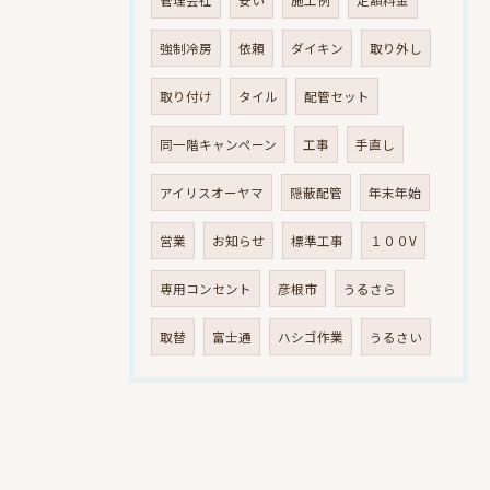
管理会社
安い
施工例
定額料金
強制冷房
依頼
ダイキン
取り外し
取り付け
タイル
配管セット
同一階キャンペーン
工事
手直し
アイリスオーヤマ
隠蔽配管
年末年始
営業
お知らせ
標準工事
１００V
専用コンセント
彦根市
うるさら
取替
富士通
ハシゴ作業
うるさい