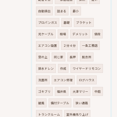
自動排出
詰まる
最小
プロパンガス
基礎
ブラケット
光ケーブル
相場
デメリット
値段
エアコン設置
２分４分
一条工務店
窓の上
同じ家
長押
脱衣所
排水ドレン
作成
ワイヤードリモコン
洗面所
エアコン修理
ログハウス
ゴキブリ
福井県
大津マリー
中庭
破風
備付テーブル
狭い通路
トランクルーム
室外機吊り上げ