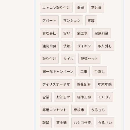
エアコン取り付け
業者
室外機
アパート
マンション
移設
管理会社
安い
施工例
定額料金
強制冷房
依頼
ダイキン
取り外し
取り付け
タイル
配管セット
同一階キャンペーン
工事
手直し
アイリスオーヤマ
隠蔽配管
年末年始
営業
お知らせ
標準工事
１００V
専用コンセント
彦根市
うるさら
取替
富士通
ハシゴ作業
うるさい