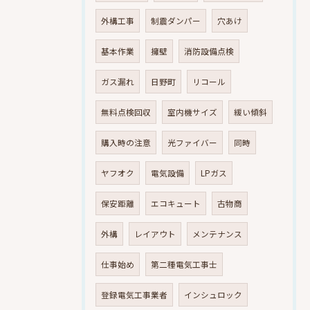
外構工事
制震ダンパー
穴あけ
基本作業
擁壁
消防設備点検
ガス漏れ
日野町
リコール
無料点検回収
室内機サイズ
緩い傾斜
購入時の注意
光ファイバー
同時
ヤフオク
電気設備
LPガス
保安距離
エコキュート
古物商
外構
レイアウト
メンテナンス
仕事始め
第二種電気工事士
登録電気工事業者
インシュロック