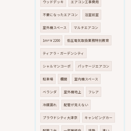
ウッドデッキ
エアコン工事費用
不要になったエアコン
浴室前室
室外機スペース
マルチエアコン
1m=￥2200
低圧電気取扱業務特別教育
ティアラ・ガーデンシティ
シャルマンコーポ
パッケージエアコン
駐車場
欄間
室内機スペース
ベランダ
室外機地上
フレア
冷媒漏れ
配管が見えない
プラウドシティ大津京
キャンピングカー
配管２台
一部屋経由
排熱
違い