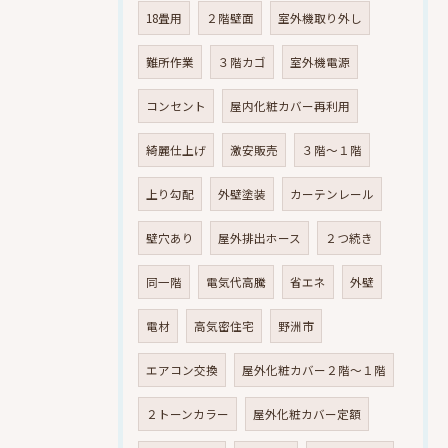
18畳用
２階壁面
室外機取り外し
難所作業
３階カゴ
室外機電源
コンセント
屋内化粧カバー再利用
綺麗仕上げ
激安販売
３階～１階
上り勾配
外壁塗装
カーテンレール
壁穴あり
屋外排出ホース
２つ続き
同一階
電気代高騰
省エネ
外壁
電材
高気密住宅
野洲市
エアコン交換
屋外化粧カバー２階～１階
２トーンカラー
屋外化粧カバー定額