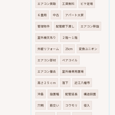
エアコン買取
工賃無料
ビケ足場
６畳用
中古
アパート大家
管理物件
配管廊下渡し
エアコン移設
室外機天吊り
２階～１階
外壁リフォーム
25cm
変換ユニオン
エアコン部材
ペアコイル
エアコン撤去
室外機専用置場
高さ２５ｃｍ
落下
近江八幡市
沖島
設置幅
配管延長
構造図面
穴明
筋交い
コウモリ
侵入