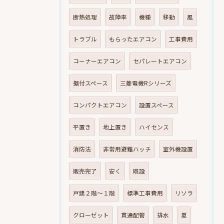
断熱処理
故障率
機種
移動
風
トラブル
もらったエアコン
工事費用
コーナーエアコン
セパレートエアコン
据付スペース
三菱電機Rシリーズ
コンパクトエアコン
設置スペース
平置き
地上置き
ハイセンス
消防法
非常用避難ハッチ
室外機設置
販売完了
安く
既設
戸建２階～１階
標準工事費用
リソラ
クローゼット
貫通配管
排水
夏