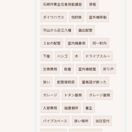
石綿作業主任者技能講習
資格
ダイワハウス
他府県
室外機移動
守山から近江八幡
露出配管
２台の配管
室内機裏側
同一町内
下屋
ハシゴ
木
ドライブスルー
交換費用
脱着
室外機壁面
折り戸
狭い
配管接続部
量販店が断った
ガレージ
トタン屋根
ガレージ屋根
入替費用
設置個所
養生
パイプスペース
狭い場所
当日受付