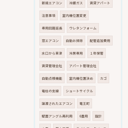
新規エアコン
冷媒ガス
賃貸アパート
注意事項
室内機位置変更
専用回路延長
ウレタンフォーム
窓エアコン
自動お掃除
配管追加費用
水口から草津
冷房専用
１年保管
賃貸管理会社
アパート管理会社
自動点検機能
室内機位置決め
カゴ
電柱の支線
ショートサイクル
譲渡されたエアコン
竜王町
壁面アングル再利用
6畳用
設計