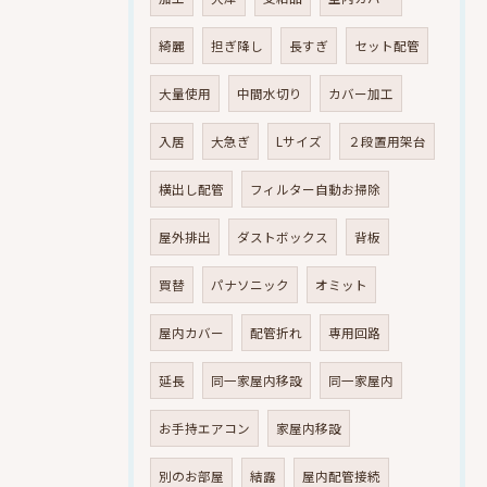
綺麗
担ぎ降し
長すぎ
セット配管
大量使用
中間水切り
カバー加工
入居
大急ぎ
Lサイズ
２段置用架台
横出し配管
フィルター自動お掃除
屋外排出
ダストボックス
背板
買替
パナソニック
オミット
屋内カバー
配管折れ
専用回路
延長
同一家屋内移設
同一家屋内
お手持エアコン
家屋内移設
別のお部屋
結露
屋内配管接続