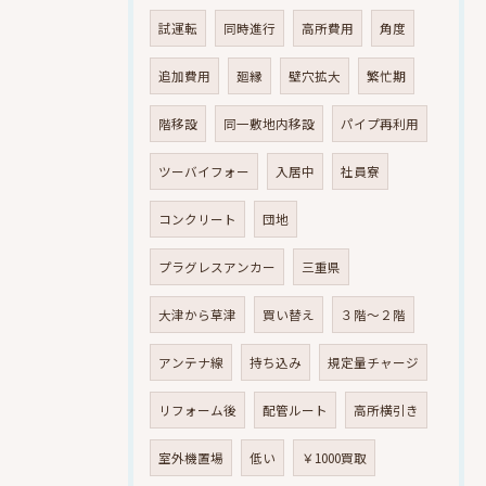
試運転
同時進行
高所費用
角度
追加費用
廻縁
壁穴拡大
繁忙期
階移設
同一敷地内移設
パイプ再利用
ツーバイフォー
入居中
社員寮
コンクリート
団地
プラグレスアンカー
三重県
大津から草津
買い替え
３階～２階
アンテナ線
持ち込み
規定量チャージ
リフォーム後
配管ルート
高所横引き
室外機置場
低い
￥1000買取