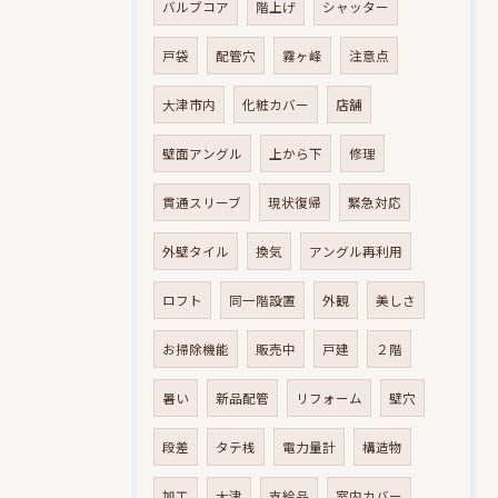
バルブコア
階上げ
シャッター
戸袋
配管穴
霧ヶ峰
注意点
大津市内
化粧カバー
店舗
壁面アングル
上から下
修理
貫通スリーブ
現状復帰
緊急対応
外壁タイル
換気
アングル再利用
ロフト
同一階設置
外観
美しさ
お掃除機能
販売中
戸建
２階
暑い
新品配管
リフォーム
壁穴
段差
タテ桟
電力量計
構造物
加工
大津
支給品
室内カバー