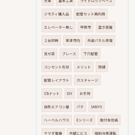
大事
基本工賃
ライトロックベース
ジモティ購入品
配管セット再利用
エレベーター無し
甲賀市
空き部屋
２台同時
草津市内
外装パネル修復
見せ梁
ブレース
下穴配管
コンセント形状
メリット
雨樋
配管レイアウト
ガスチャージ
S’Bナット
DIY
お手持
自称エアコン屋
パテ
SANYO
へーベルハウス
Eシリーズ
取付有効長
ヤマダ電機
外壁にビス
強制冷房運転