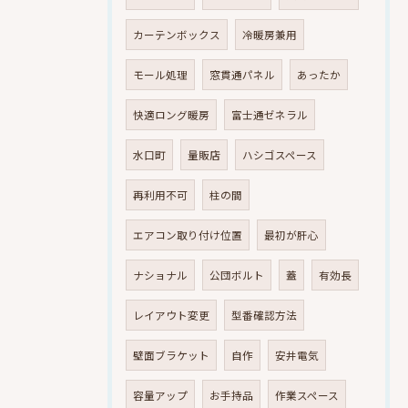
カーテンボックス
冷暖房兼用
モール処理
窓貫通パネル
あったか
快適ロング暖房
富士通ゼネラル
水口町
量販店
ハシゴスペース
再利用不可
柱の間
エアコン取り付け位置
最初が肝心
ナショナル
公団ボルト
蓋
有効長
レイアウト変更
型番確認方法
壁面ブラケット
自作
安井電気
容量アップ
お手持品
作業スペース