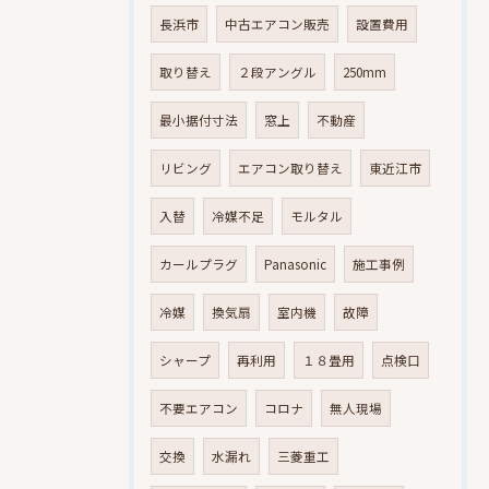
長浜市
中古エアコン販売
設置費用
取り替え
２段アングル
250mm
最小据付寸法
窓上
不動産
リビング
エアコン取り替え
東近江市
入替
冷媒不足
モルタル
カールプラグ
Panasonic
施工事例
冷媒
換気扇
室内機
故障
シャープ
再利用
１８畳用
点検口
不要エアコン
コロナ
無人現場
交換
水漏れ
三菱重工