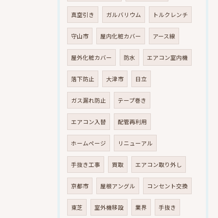
真空引き
ガルバリウム
トルクレンチ
守山市
屋内化粧カバー
アース線
屋外化粧カバー
防水
エアコン室内機
落下防止
大津市
日立
ガス漏れ防止
テープ巻き
エアコン入替
配管再利用
ホームページ
リニューアル
手抜き工事
買取
エアコン取り外し
京都市
屋根アングル
コンセント交換
東芝
室外機移設
業界
手抜き