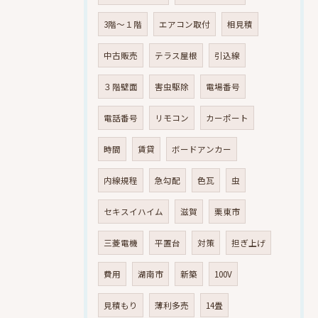
3階～１階
エアコン取付
相見積
中古販売
テラス屋根
引込線
３階壁面
害虫駆除
電場番号
電話番号
リモコン
カーポート
時間
賃貸
ボードアンカー
内線規程
急勾配
色瓦
虫
セキスイハイム
滋賀
栗東市
三菱電機
平置台
対策
担ぎ上げ
費用
湖南市
新築
100V
見積もり
薄利多売
14畳