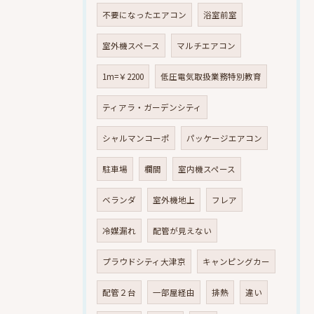
不要になったエアコン
浴室前室
室外機スペース
マルチエアコン
1m=￥2200
低圧電気取扱業務特別教育
ティアラ・ガーデンシティ
シャルマンコーポ
パッケージエアコン
駐車場
欄間
室内機スペース
ベランダ
室外機地上
フレア
冷媒漏れ
配管が見えない
プラウドシティ大津京
キャンピングカー
配管２台
一部屋経由
排熱
違い