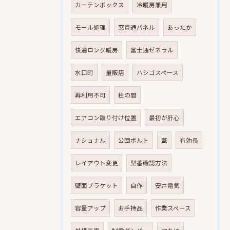
カーテンボックス
冷暖房兼用
モール処理
窓貫通パネル
あったか
快適ロング暖房
富士通ゼネラル
水口町
量販店
ハシゴスペース
再利用不可
柱の間
エアコン取り付け位置
最初が肝心
ナショナル
公団ボルト
蓋
有効長
レイアウト変更
型番確認方法
壁面ブラケット
自作
安井電気
容量アップ
お手持品
作業スペース