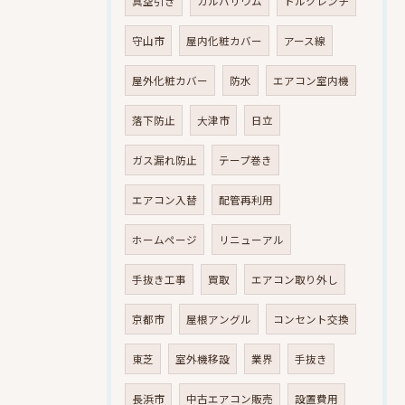
真空引き
ガルバリウム
トルクレンチ
守山市
屋内化粧カバー
アース線
屋外化粧カバー
防水
エアコン室内機
落下防止
大津市
日立
ガス漏れ防止
テープ巻き
エアコン入替
配管再利用
ホームページ
リニューアル
手抜き工事
買取
エアコン取り外し
京都市
屋根アングル
コンセント交換
東芝
室外機移設
業界
手抜き
長浜市
中古エアコン販売
設置費用