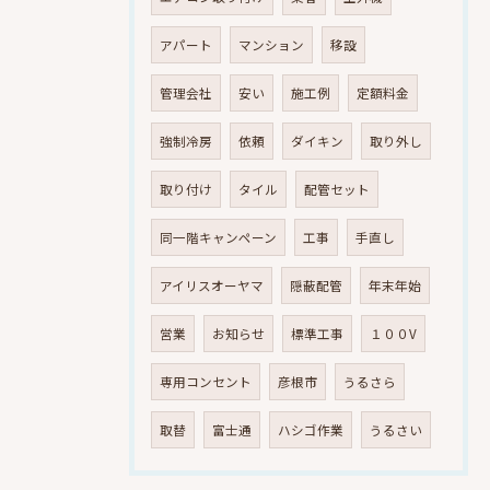
アパート
マンション
移設
管理会社
安い
施工例
定額料金
強制冷房
依頼
ダイキン
取り外し
取り付け
タイル
配管セット
同一階キャンペーン
工事
手直し
アイリスオーヤマ
隠蔽配管
年末年始
営業
お知らせ
標準工事
１００V
専用コンセント
彦根市
うるさら
取替
富士通
ハシゴ作業
うるさい