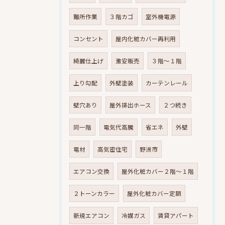
難所作業
３階カゴ
室外機電源
コンセント
屋内化粧カバー再利用
綺麗仕上げ
激安販売
３階～１階
上り勾配
外壁塗装
カーテンレール
壁穴あり
屋外排出ホース
２つ続き
同一階
電気代高騰
省エネ
外壁
電材
高気密住宅
野洲市
エアコン交換
屋外化粧カバー２階～１階
２トーンカラー
屋外化粧カバー定額
新規エアコン
冷媒ガス
賃貸アパート