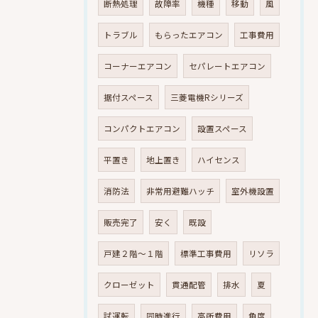
断熱処理
故障率
機種
移動
風
トラブル
もらったエアコン
工事費用
コーナーエアコン
セパレートエアコン
据付スペース
三菱電機Rシリーズ
コンパクトエアコン
設置スペース
平置き
地上置き
ハイセンス
消防法
非常用避難ハッチ
室外機設置
販売完了
安く
既設
戸建２階～１階
標準工事費用
リソラ
クローゼット
貫通配管
排水
夏
試運転
同時進行
高所費用
角度