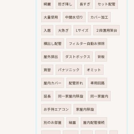
綺麗
担ぎ降し
長すぎ
セット配管
大量使用
中間水切り
カバー加工
入居
大急ぎ
Lサイズ
２段置用架台
横出し配管
フィルター自動お掃除
屋外排出
ダストボックス
背板
買替
パナソニック
オミット
屋内カバー
配管折れ
専用回路
延長
同一家屋内移設
同一家屋内
お手持エアコン
家屋内移設
別のお部屋
結露
屋内配管接続