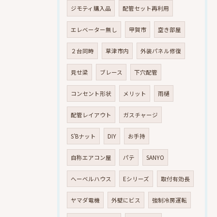
ジモティ購入品
配管セット再利用
エレベーター無し
甲賀市
空き部屋
２台同時
草津市内
外装パネル修復
見せ梁
ブレース
下穴配管
コンセント形状
メリット
雨樋
配管レイアウト
ガスチャージ
S’Bナット
DIY
お手持
自称エアコン屋
パテ
SANYO
へーベルハウス
Eシリーズ
取付有効長
ヤマダ電機
外壁にビス
強制冷房運転