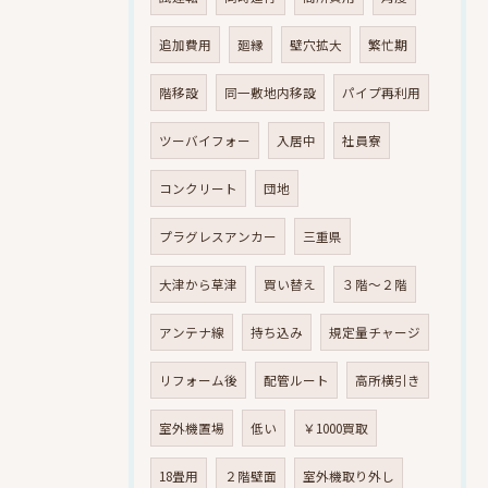
追加費用
廻縁
壁穴拡大
繁忙期
階移設
同一敷地内移設
パイプ再利用
ツーバイフォー
入居中
社員寮
コンクリート
団地
プラグレスアンカー
三重県
大津から草津
買い替え
３階～２階
アンテナ線
持ち込み
規定量チャージ
リフォーム後
配管ルート
高所横引き
室外機置場
低い
￥1000買取
18畳用
２階壁面
室外機取り外し