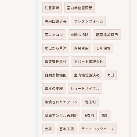
注意事項
室内機位置変更
専用回路延長
ウレタンフォーム
窓エアコン
自動お掃除
配管追加費用
水口から草津
冷房専用
１年保管
賃貸管理会社
アパート管理会社
自動点検機能
室内機位置決め
カゴ
電柱の支線
ショートサイクル
譲渡されたエアコン
竜王町
壁面アングル再利用
6畳用
設計
大事
基本工賃
ライトロックベース