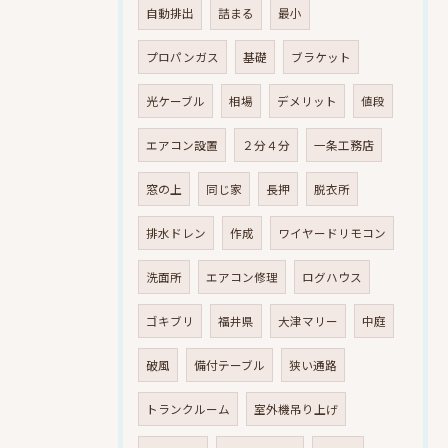
自動排出
詰まる
最小
プロパンガス
基礎
ブラケット
光ケーブル
相場
デメリット
値段
エアコン設置
２分４分
一条工務店
窓の上
同じ家
長押
脱衣所
排水ドレン
作成
ワイヤードリモコン
洗面所
エアコン修理
ログハウス
ゴキブリ
福井県
大津マリー
中庭
破風
備付テーブル
狭い通路
トランクルーム
室外機吊り上げ