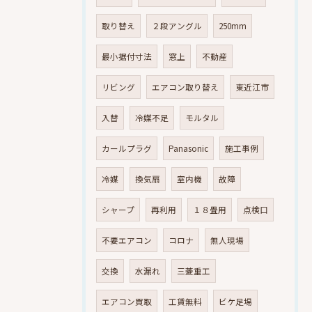
取り替え
２段アングル
250mm
最小据付寸法
窓上
不動産
リビング
エアコン取り替え
東近江市
入替
冷媒不足
モルタル
カールプラグ
Panasonic
施工事例
冷媒
換気扇
室内機
故障
シャープ
再利用
１８畳用
点検口
不要エアコン
コロナ
無人現場
交換
水漏れ
三菱重工
エアコン買取
工賃無料
ビケ足場