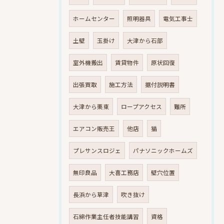
ホームセンター
照明器具
電気工事士
土壁
玉掛け
大津から石部
室外機搬出
賃貸物件
原状回復
出張買取
施工方法
据付説明書
大津から栗東
ロープアクセス
難所
エアコン販売王
他店
猫
プレサンスロジェ
パナソニックホームズ
無印良品
大喜工務店
壁穴位置
長浜から草津
吹き抜け
石綿作業主任者技能講習
資格