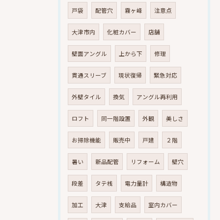
戸袋
配管穴
霧ヶ峰
注意点
大津市内
化粧カバー
店舗
壁面アングル
上から下
修理
貫通スリーブ
現状復帰
緊急対応
外壁タイル
換気
アングル再利用
ロフト
同一階設置
外観
美しさ
お掃除機能
販売中
戸建
２階
暑い
新品配管
リフォーム
壁穴
段差
タテ桟
電力量計
構造物
加工
大津
支給品
室内カバー