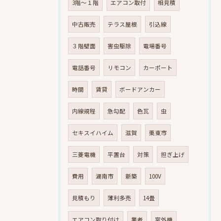
3階～１階
エアコン取付
相見積
中古販売
テラス屋根
引込線
３階壁面
害虫駆除
電場番号
電話番号
リモコン
カーポート
時間
賃貸
ボードアンカー
内線規程
急勾配
色瓦
虫
セキスイハイム
滋賀
栗東市
三菱電機
平置台
対策
担ぎ上げ
費用
湖南市
新築
100V
見積もり
薄利多売
14畳
エアコン取り付け
業者
室外機