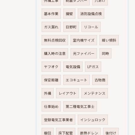
外構工事
制震ダンパー
穴あけ
基本作業
擁壁
消防設備点検
ガス漏れ
日野町
リコール
無料点検回収
室内機サイズ
緩い傾斜
購入時の注意
光ファイバー
同時
ヤフオク
電気設備
LPガス
保安距離
エコキュート
古物商
外構
レイアウト
メンテナンス
仕事始め
第二種電気工事士
登録電気工事業者
インシュロック
梱包
床下配管
断熱ドレン
後付け