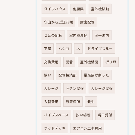
ダイワハウス
他府県
室外機移動
守山から近江八幡
露出配管
２台の配管
室内機裏側
同一町内
下屋
ハシゴ
木
ドライブスルー
交換費用
脱着
室外機壁面
折り戸
狭い
配管接続部
量販店が断った
ガレージ
トタン屋根
ガレージ屋根
入替費用
設置個所
養生
パイプスペース
狭い場所
当日受付
ウッドデッキ
エアコン工事費用