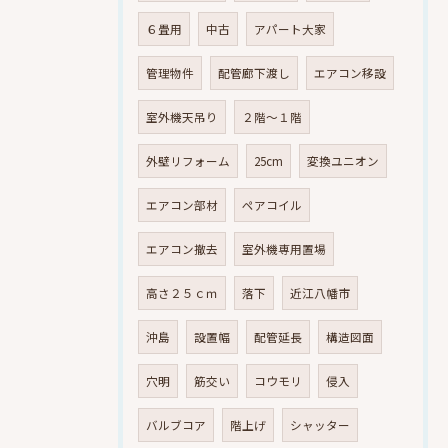
６畳用
中古
アパート大家
管理物件
配管廊下渡し
エアコン移設
室外機天吊り
２階～１階
外壁リフォーム
25cm
変換ユニオン
エアコン部材
ペアコイル
エアコン撤去
室外機専用置場
高さ２５ｃｍ
落下
近江八幡市
沖島
設置幅
配管延長
構造図面
穴明
筋交い
コウモリ
侵入
バルブコア
階上げ
シャッター