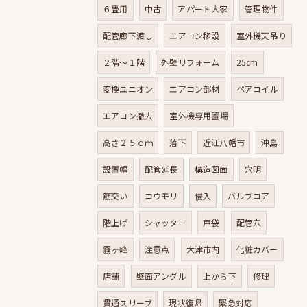
６畳用
中古
アパート大家
管理物件
配管廊下渡し
エアコン移設
室外機天吊り
２階～１階
外壁リフォーム
25cm
変換ユニオン
エアコン部材
ペアコイル
エアコン撤去
室外機専用置場
高さ２５ｃｍ
落下
近江八幡市
沖島
設置幅
配管延長
構造図面
穴明
筋交い
コウモリ
侵入
バルブコア
階上げ
シャッター
戸袋
配管穴
霧ヶ峰
注意点
大津市内
化粧カバー
店舗
壁面アングル
上から下
修理
貫通スリーブ
現状復帰
緊急対応