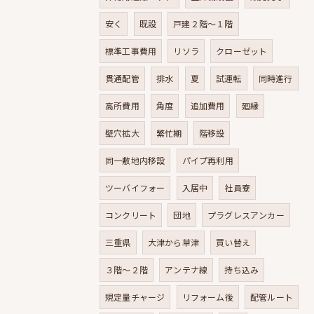
安く
既設
戸建２階～１階
標準工事費用
リソラ
クローゼット
貫通配管
排水
夏
試運転
同時進行
高所費用
角度
追加費用
廻縁
壁穴拡大
繁忙期
階移設
同一敷地内移設
パイプ再利用
ツーバイフォー
入居中
社員寮
コンクリート
団地
プラグレスアンカー
三重県
大津から草津
買い替え
３階～２階
アンテナ線
持ち込み
規定量チャージ
リフォーム後
配管ルート