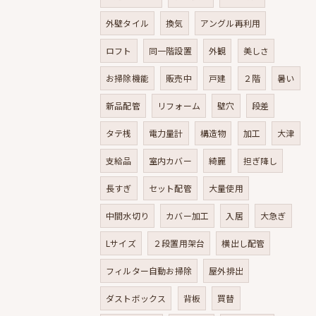
外壁タイル
換気
アングル再利用
ロフト
同一階設置
外観
美しさ
お掃除機能
販売中
戸建
２階
暑い
新品配管
リフォーム
壁穴
段差
タテ桟
電力量計
構造物
加工
大津
支給品
室内カバー
綺麗
担ぎ降し
長すぎ
セット配管
大量使用
中間水切り
カバー加工
入居
大急ぎ
Lサイズ
２段置用架台
横出し配管
フィルター自動お掃除
屋外排出
ダストボックス
背板
買替