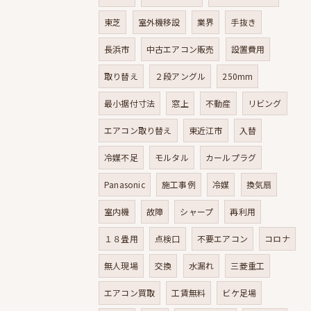
東芝
室外機移設
業界
手抜き
長浜市
中古エアコン販売
設置費用
取り替え
２段アングル
250mm
最小据付寸法
窓上
不動産
リビング
エアコン取り替え
東近江市
入替
冷媒不足
モルタル
カールプラグ
Panasonic
施工事例
冷媒
換気扇
室内機
故障
シャープ
再利用
１８畳用
点検口
不要エアコン
コロナ
無人現場
交換
水漏れ
三菱重工
エアコン買取
工賃無料
ビケ足場