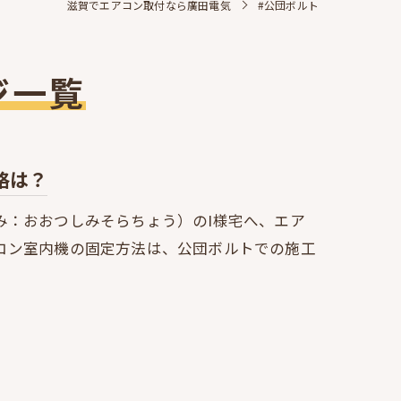
滋賀でエアコン取付なら廣田電気
#公団ボルト
ジ一覧
格は？
み：おおつしみそらちょう）のI様宅へ、エア
コン室内機の固定方法は、公団ボルトでの施工