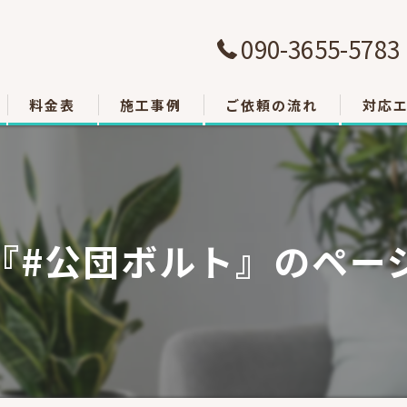
090-3655-5783
料金表
施工事例
ご依頼の流れ
対応
大津市
草津市
『#公団ボルト』のペー
栗東市
東近江
甲賀市