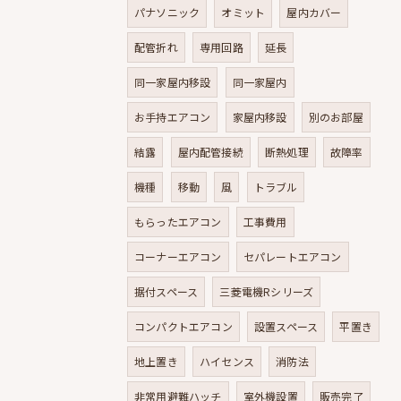
パナソニック
オミット
屋内カバー
配管折れ
専用回路
延長
同一家屋内移設
同一家屋内
お手持エアコン
家屋内移設
別のお部屋
結露
屋内配管接続
断熱処理
故障率
機種
移動
風
トラブル
もらったエアコン
工事費用
コーナーエアコン
セパレートエアコン
据付スペース
三菱電機Rシリーズ
コンパクトエアコン
設置スペース
平置き
地上置き
ハイセンス
消防法
非常用避難ハッチ
室外機設置
販売完了