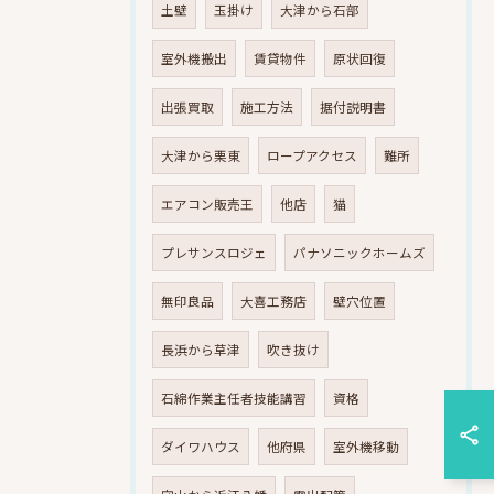
土壁
玉掛け
大津から石部
室外機搬出
賃貸物件
原状回復
出張買取
施工方法
据付説明書
大津から栗東
ロープアクセス
難所
エアコン販売王
他店
猫
プレサンスロジェ
パナソニックホームズ
無印良品
大喜工務店
壁穴位置
長浜から草津
吹き抜け
石綿作業主任者技能講習
資格
ダイワハウス
他府県
室外機移動