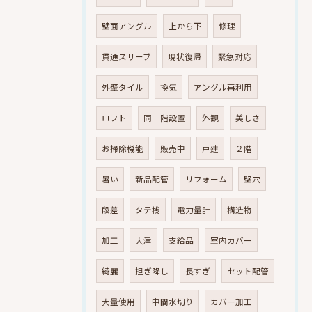
壁面アングル
上から下
修理
貫通スリーブ
現状復帰
緊急対応
外壁タイル
換気
アングル再利用
ロフト
同一階設置
外観
美しさ
お掃除機能
販売中
戸建
２階
暑い
新品配管
リフォーム
壁穴
段差
タテ桟
電力量計
構造物
加工
大津
支給品
室内カバー
綺麗
担ぎ降し
長すぎ
セット配管
大量使用
中間水切り
カバー加工