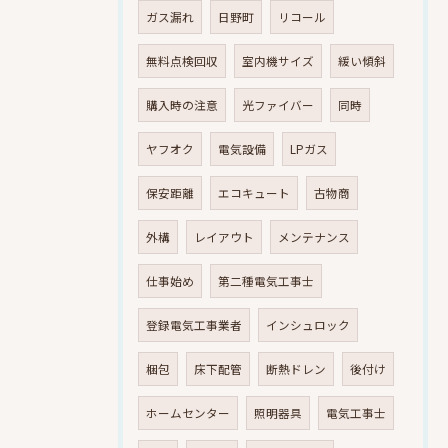
ガス漏れ
日野町
リコール
無料点検回収
室内機サイズ
緩い傾斜
購入時の注意
光ファイバー
同時
ヤフオク
電気設備
LPガス
保安距離
エコキュート
古物商
外構
レイアウト
メンテナンス
仕事始め
第二種電気工事士
登録電気工事業者
インシュロック
梱包
床下配管
断熱ドレン
後付け
ホームセンター
照明器具
電気工事士