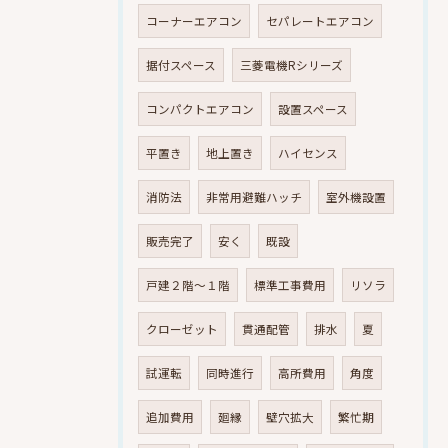
コーナーエアコン
セパレートエアコン
据付スペース
三菱電機Rシリーズ
コンパクトエアコン
設置スペース
平置き
地上置き
ハイセンス
消防法
非常用避難ハッチ
室外機設置
販売完了
安く
既設
戸建２階～１階
標準工事費用
リソラ
クローゼット
貫通配管
排水
夏
試運転
同時進行
高所費用
角度
追加費用
廻縁
壁穴拡大
繁忙期