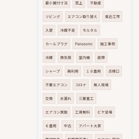
最小据付寸法
窓上
不動産
リビング
エアコン取り替え
東近江市
入替
冷媒不足
モルタル
カールプラグ
Panasonic
施工事例
冷媒
換気扇
室内機
故障
シャープ
再利用
１８畳用
点検口
不要エアコン
コロナ
無人現場
交換
水漏れ
三菱重工
エアコン買取
工賃無料
ビケ足場
６畳用
中古
アパート大家