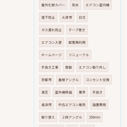
屋外化粧カバー
防水
エアコン室内機
落下防止
大津市
日立
ガス漏れ防止
テープ巻き
エアコン入替
配管再利用
ホームページ
リニューアル
手抜き工事
買取
エアコン取り外し
京都市
屋根アングル
コンセント交換
東芝
室外機移設
業界
手抜き
長浜市
中古エアコン販売
設置費用
取り替え
２段アングル
250mm