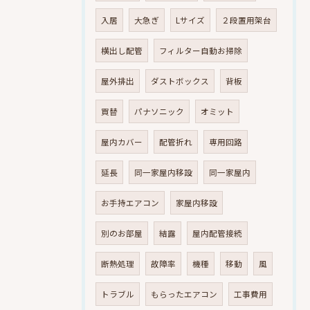
入居
大急ぎ
Lサイズ
２段置用架台
横出し配管
フィルター自動お掃除
屋外排出
ダストボックス
背板
買替
パナソニック
オミット
屋内カバー
配管折れ
専用回路
延長
同一家屋内移設
同一家屋内
お手持エアコン
家屋内移設
別のお部屋
結露
屋内配管接続
断熱処理
故障率
機種
移動
風
トラブル
もらったエアコン
工事費用