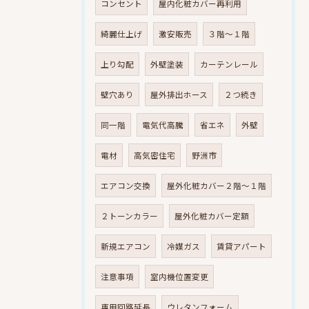
コンセント
屋内化粧カバー再利用
綺麗仕上げ
激安販売
３階～１階
上り勾配
外壁塗装
カーテンレール
壁穴あり
屋外排出ホース
２つ続き
同一階
電気代高騰
省エネ
外壁
電材
高気密住宅
野洲市
エアコン交換
屋外化粧カバー２階～１階
２トーンカラー
屋外化粧カバー定額
新規エアコン
冷媒ガス
賃貸アパート
注意事項
室内機位置変更
専用回路延長
ウレタンフォーム