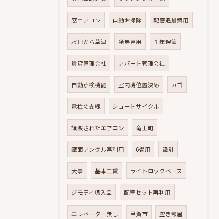
窓エアコン
自動お掃除
配管追加費用
水口から草津
冷房専用
１年保管
賃貸管理会社
アパート管理会社
自動点検機能
室内機位置決め
カゴ
電柱の支線
ショートサイクル
譲渡されたエアコン
竜王町
壁面アングル再利用
6畳用
設計
大事
基本工賃
ライトロックベース
ジモティ購入品
配管セット再利用
エレベーター無し
甲賀市
空き部屋