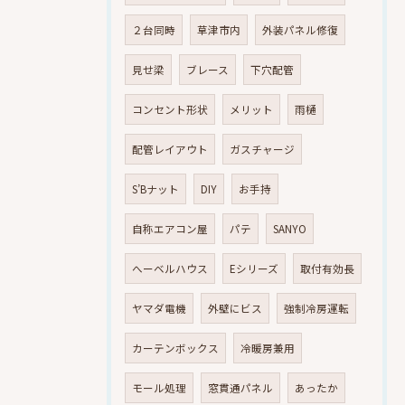
２台同時
草津市内
外装パネル修復
見せ梁
ブレース
下穴配管
コンセント形状
メリット
雨樋
配管レイアウト
ガスチャージ
S’Bナット
DIY
お手持
自称エアコン屋
パテ
SANYO
へーベルハウス
Eシリーズ
取付有効長
ヤマダ電機
外壁にビス
強制冷房運転
カーテンボックス
冷暖房兼用
モール処理
窓貫通パネル
あったか