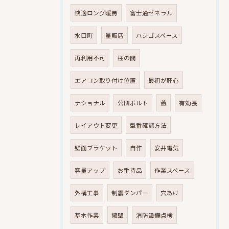
快適ロング暖房
富士通ゼネラル
水口町
量販店
ハシゴスペース
再利用不可
柱の間
エアコン取り付け位置
最初が肝心
ナショナル
公団ボルト
蓋
有効長
レイアウト変更
型番確認方法
壁面ブラケット
自作
安井電気
容量アップ
お手持品
作業スペース
外構工事
制震ダンパー
穴あけ
基本作業
擁壁
消防設備点検