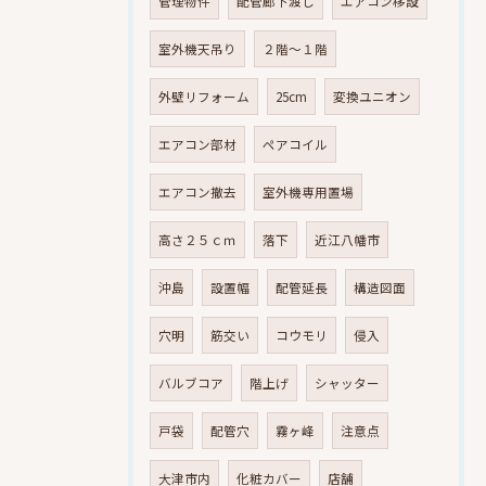
管理物件
配管廊下渡し
エアコン移設
室外機天吊り
２階～１階
外壁リフォーム
25cm
変換ユニオン
エアコン部材
ペアコイル
エアコン撤去
室外機専用置場
高さ２５ｃｍ
落下
近江八幡市
沖島
設置幅
配管延長
構造図面
穴明
筋交い
コウモリ
侵入
バルブコア
階上げ
シャッター
戸袋
配管穴
霧ヶ峰
注意点
大津市内
化粧カバー
店舗