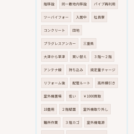
階移設
同一敷地内移設
パイプ再利用
ツーバイフォー
入居中
社員寮
コンクリート
団地
プラグレスアンカー
三重県
大津から草津
買い替え
３階～２階
アンテナ線
持ち込み
規定量チャージ
リフォーム後
配管ルート
高所横引き
室外機置場
低い
￥1000買取
18畳用
２階壁面
室外機取り外し
難所作業
３階カゴ
室外機電源