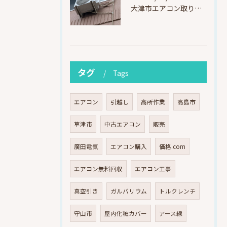
大津市エアコン取り付け｜他社で断られたマンション3階の壁面アングル高所作業（ハイセンス HA-J22H-W・プレジーオビワコ）
タグ
Tags
エアコン
引越し
高所作業
高島市
草津市
中古エアコン
販売
廣田電気
エアコン購入
価格.com
エアコン無料回収
エアコン工事
真空引き
ガルバリウム
トルクレンチ
守山市
屋内化粧カバー
アース線