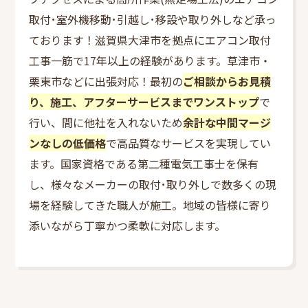
中古エアコンも販売中
取付･室外機移動･引越し･移設や取り外しなど承っ
当店オススメの中古エアコン
ております！滋賀県大津市を拠点にエアコン取付
エアコン取付工事まで
工事一筋で17年以上の経験があります。草津市・
24時間のエアコン相談
栗東市などに出張対応！最初の
ご相談からお見積
施工担当者がヒアリング
り、施工、
アフタ
ーサービスまでワンストップ
で
ご納得の上でご契約
行い、間に他社を入れないため
余計な中間マージ
お電話でのお問い合わせやお見積り依頼はこち
ンなしの低価格
で高品質なサービスを実現してい
ら
ます。国家資格である第二種電気工事士を保有
し、様々なメーカーの取付･取り外しで数多くの現
エアコン工事専門の廣田電気
場を経験してきた職人が施工。地域の皆様に寄り
廣田電気代表 ｢廣田 正徳」
添いながら丁寧かつ柔軟に対応します。
エアコン取付の対応範囲
出張工事エリア
お客様目線の安心感
エアコン取付のブログ