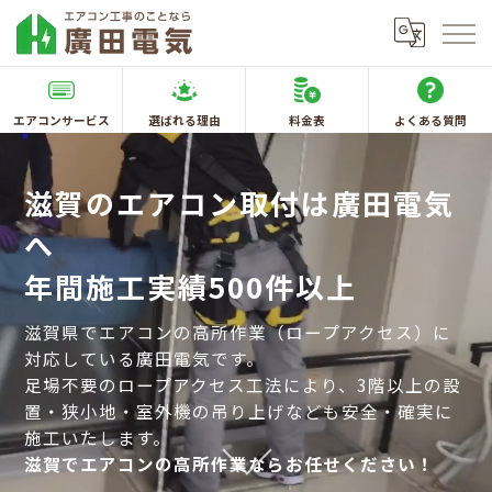
エアコンサービス
選ばれる理由
料金表
よくある質問
滋賀のエアコン取付は廣田電気
へ
年間施工実績500件以上
滋賀県でエアコンの高所作業（ロープアクセス）に
対応している廣田電気です。
足場不要のロープアクセス工法により、3階以上の設
置・狭小地・室外機の吊り上げなども安全・確実に
施工いたします。
滋賀でエアコンの高所作業ならお任せください！