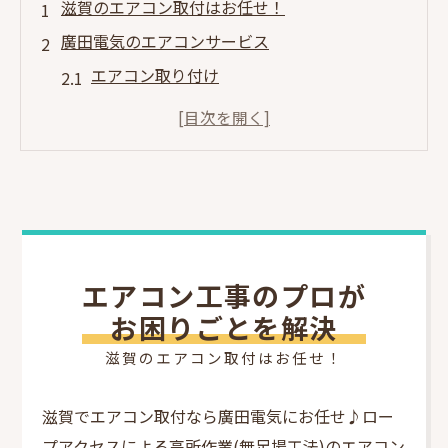
滋賀のエアコン取付はお任せ！
廣田電気のエアコンサービス
エアコン取り付け
エアコン取り外し
エアコン引越し・移設
中古販売：現在在庫なしです
高所作業・ロープアクセス
廣田電気が選ばれる理由
エアコン工事の施工費用
エアコン工事のプロが
エアコン取付をお手頃価格で
お困りごとを解決
エアコン取付業者の裏話…
滋賀のエアコン取付はお任せ！
エアコン取付の相談は24時間対応
エアコン取付の施工事例
滋賀でエアコン取付なら廣田電気にお任せ♪ロー
プアクセスによる高所作業(無足場工法)のエアコン