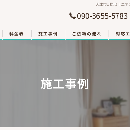
大津市U様邸｜エアコ
090-3655-5783
料金表
施工事例
ご依頼の流れ
対応
大津市
草津市
施工事例
栗東市
東近江
甲賀市