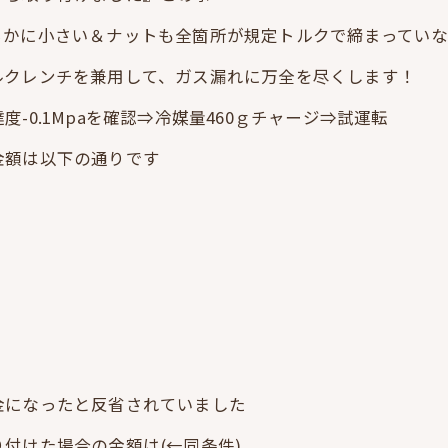
らかに小さい＆ナットも全箇所が規定トルクで締まってい
ルクレンチを兼用して、ガス漏れに万全を尽くします！
-0.1Mpaを確認⇒冷媒量460ｇチャージ⇒試運転
金額は以下の通りです
金になったと反省されていました
付けた場合の金額は(←同条件)