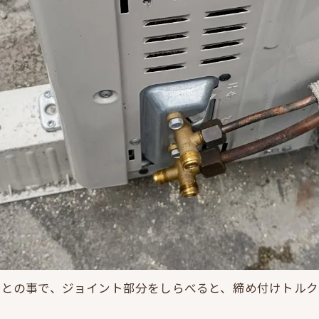
！との事で、ジョイント部分をしらべると、締め付けトルク
分をｘ４か所共、再フレア加工後⇒真空引き＆ガスチャー