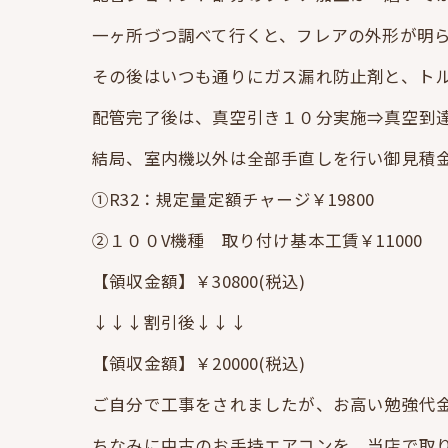
一ヶ所づつ調べて行くと、フレアの外形が明
その後はいつも通りにガス漏れ防止剤と、ト
配管完了後は、真空引き１０分実施⇒真空到達度
結局、室内機以外は全部手直しを行い御見積
①R32：規定量定額チャージ￥19800
②１００V機種 取り付け基本工賃￥11000
【領収金額】￥30800(税込)
↓↓↓割引後↓↓↓
【領収金額】￥20000(税込)
ご自分で工事をされましたが、お高い勉強代
ちなみに中古のお手持エアコンを、当店で取り