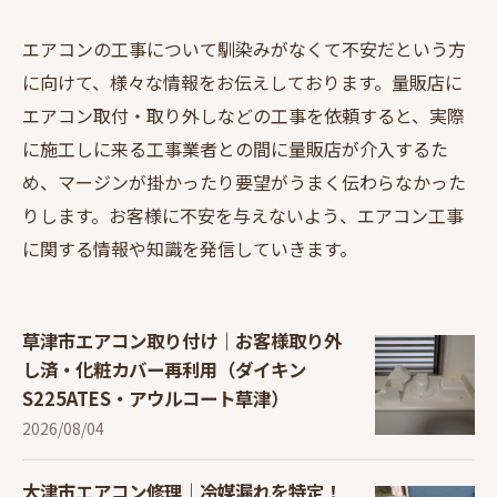
エアコンの工事について馴染みがなくて不安だという方
に向けて、様々な情報をお伝えしております。量販店に
エアコン取付・取り外しなどの工事を依頼すると、実際
に施工しに来る工事業者との間に量販店が介入するた
め、マージンが掛かったり要望がうまく伝わらなかった
りします。お客様に不安を与えないよう、エアコン工事
に関する情報や知識を発信していきます。
草津市エアコン取り付け｜お客様取り外
し済・化粧カバー再利用（ダイキン
S225ATES・アウルコート草津）
2026/08/04
大津市エアコン修理｜冷媒漏れを特定！