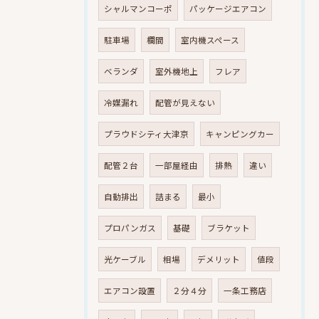
シャルマンコーポ
パッケージエアコン
駐車場
欄間
室内機スペース
ベランダ
室外機地上
フレア
冷媒漏れ
配管が見えない
プラウドシティ大津京
キャンピングカー
配管２台
一部屋経由
排熱
違い
自動排出
詰まる
最小
プロパンガス
基礎
ブラケット
光ケーブル
相場
デメリット
値段
エアコン設置
２分４分
一条工務店