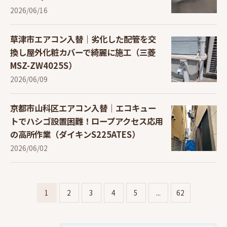
2026/06/16
草津市エアコン入替｜劣化した配管を交
換し屋外化粧カバーで綺麗に施工（三菱
MSZ-ZW4025S）
2026/06/09
京都市山科区エアコン入替｜エコキュー
トでハシゴ設置困難！ロープアクセス応用
の高所作業（ダイキンS225ATES）
2026/06/02
1
2
3
4
5
...
62