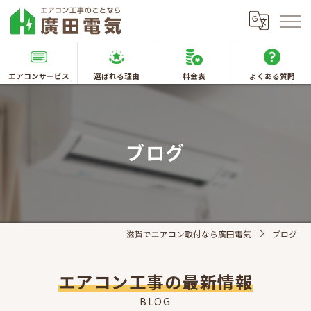
エアコンサービス
選ばれる理由
料金表
よくある質問
ブログ
滋賀でエアコン取付なら廣田電気
ブログ
エアコン工事の最新情報
BLOG