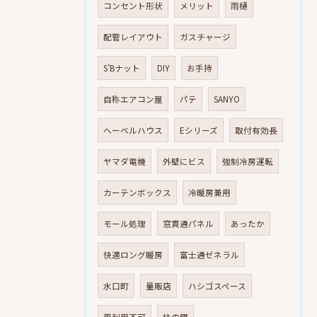
コンセント形状
メリット
雨樋
配管レイアウト
ガスチャージ
S’Bナット
DIY
お手持
自称エアコン屋
パテ
SANYO
へーベルハウス
Eシリーズ
取付有効長
ヤマダ電機
外壁にビス
強制冷房運転
カーテンボックス
冷暖房兼用
モール処理
窓貫通パネル
あったか
快適ロング暖房
富士通ゼネラル
水口町
量販店
ハシゴスペース