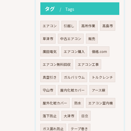
タグ
Tags
エアコン
引越し
高所作業
高島市
草津市
中古エアコン
販売
廣田電気
エアコン購入
価格.com
エアコン無料回収
エアコン工事
真空引き
ガルバリウム
トルクレンチ
守山市
屋内化粧カバー
アース線
屋外化粧カバー
防水
エアコン室内機
落下防止
大津市
日立
ガス漏れ防止
テープ巻き