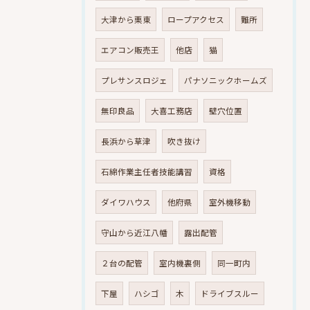
大津から栗東
ロープアクセス
難所
エアコン販売王
他店
猫
プレサンスロジェ
パナソニックホームズ
無印良品
大喜工務店
壁穴位置
長浜から草津
吹き抜け
石綿作業主任者技能講習
資格
ダイワハウス
他府県
室外機移動
守山から近江八幡
露出配管
２台の配管
室内機裏側
同一町内
下屋
ハシゴ
木
ドライブスルー