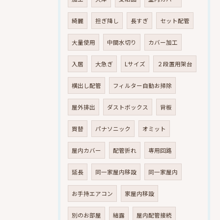
綺麗
担ぎ降し
長すぎ
セット配管
大量使用
中間水切り
カバー加工
入居
大急ぎ
Lサイズ
２段置用架台
横出し配管
フィルター自動お掃除
屋外排出
ダストボックス
背板
買替
パナソニック
オミット
屋内カバー
配管折れ
専用回路
延長
同一家屋内移設
同一家屋内
お手持エアコン
家屋内移設
別のお部屋
結露
屋内配管接続