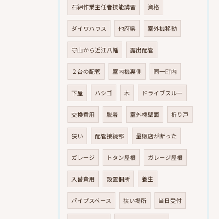
石綿作業主任者技能講習
資格
ダイワハウス
他府県
室外機移動
守山から近江八幡
露出配管
２台の配管
室内機裏側
同一町内
下屋
ハシゴ
木
ドライブスルー
交換費用
脱着
室外機壁面
折り戸
狭い
配管接続部
量販店が断った
ガレージ
トタン屋根
ガレージ屋根
入替費用
設置個所
養生
パイプスペース
狭い場所
当日受付