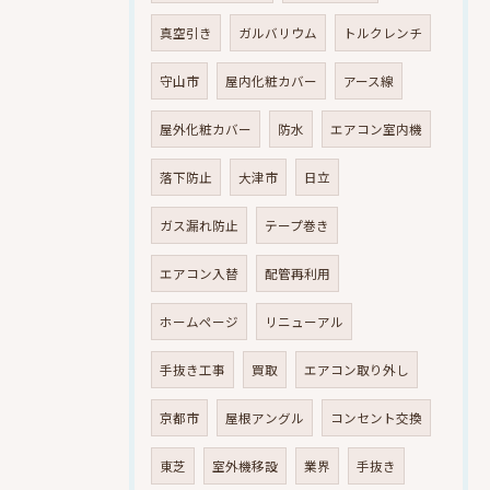
真空引き
ガルバリウム
トルクレンチ
守山市
屋内化粧カバー
アース線
屋外化粧カバー
防水
エアコン室内機
落下防止
大津市
日立
ガス漏れ防止
テープ巻き
エアコン入替
配管再利用
ホームページ
リニューアル
手抜き工事
買取
エアコン取り外し
京都市
屋根アングル
コンセント交換
東芝
室外機移設
業界
手抜き