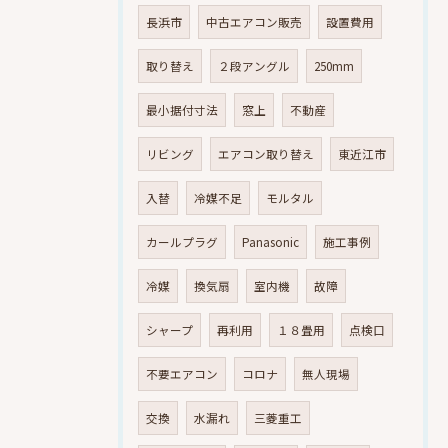
長浜市
中古エアコン販売
設置費用
取り替え
２段アングル
250mm
最小据付寸法
窓上
不動産
リビング
エアコン取り替え
東近江市
入替
冷媒不足
モルタル
カールプラグ
Panasonic
施工事例
冷媒
換気扇
室内機
故障
シャープ
再利用
１８畳用
点検口
不要エアコン
コロナ
無人現場
交換
水漏れ
三菱重工