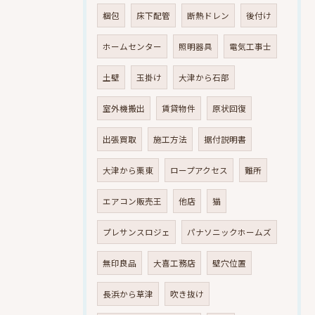
梱包
床下配管
断熱ドレン
後付け
ホームセンター
照明器具
電気工事士
土壁
玉掛け
大津から石部
室外機搬出
賃貸物件
原状回復
出張買取
施工方法
据付説明書
大津から栗東
ロープアクセス
難所
エアコン販売王
他店
猫
プレサンスロジェ
パナソニックホームズ
無印良品
大喜工務店
壁穴位置
長浜から草津
吹き抜け