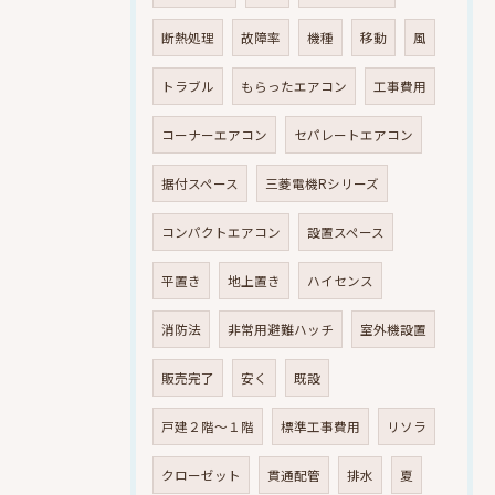
断熱処理
故障率
機種
移動
風
トラブル
もらったエアコン
工事費用
コーナーエアコン
セパレートエアコン
据付スペース
三菱電機Rシリーズ
コンパクトエアコン
設置スペース
平置き
地上置き
ハイセンス
消防法
非常用避難ハッチ
室外機設置
販売完了
安く
既設
戸建２階～１階
標準工事費用
リソラ
クローゼット
貫通配管
排水
夏