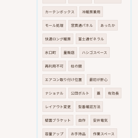
カーテンボックス
冷暖房兼用
モール処理
窓貫通パネル
あったか
快適ロング暖房
富士通ゼネラル
水口町
量販店
ハシゴスペース
再利用不可
柱の間
エアコン取り付け位置
最初が肝心
ナショナル
公団ボルト
蓋
有効長
レイアウト変更
型番確認方法
壁面ブラケット
自作
安井電気
容量アップ
お手持品
作業スペース