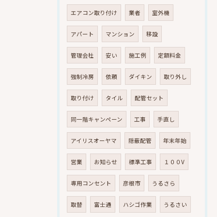
エアコン取り付け
業者
室外機
アパート
マンション
移設
管理会社
安い
施工例
定額料金
強制冷房
依頼
ダイキン
取り外し
取り付け
タイル
配管セット
同一階キャンペーン
工事
手直し
アイリスオーヤマ
隠蔽配管
年末年始
営業
お知らせ
標準工事
１００V
専用コンセント
彦根市
うるさら
取替
富士通
ハシゴ作業
うるさい