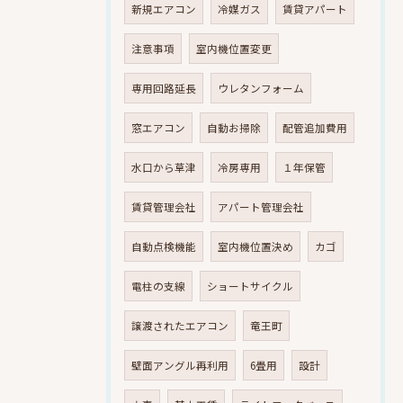
新規エアコン
冷媒ガス
賃貸アパート
注意事項
室内機位置変更
専用回路延長
ウレタンフォーム
窓エアコン
自動お掃除
配管追加費用
水口から草津
冷房専用
１年保管
賃貸管理会社
アパート管理会社
自動点検機能
室内機位置決め
カゴ
電柱の支線
ショートサイクル
譲渡されたエアコン
竜王町
壁面アングル再利用
6畳用
設計