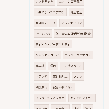
ウッドデッキ
エアコン工事費用
不要になったエアコン
浴室前室
室外機スペース
マルチエアコン
1m=￥2200
低圧電気取扱業務特別教育
ティアラ・ガーデンシティ
シャルマンコーポ
パッケージエアコン
駐車場
欄間
室内機スペース
ベランダ
室外機地上
フレア
冷媒漏れ
配管が見えない
プラウドシティ大津京
キャンピングカー
配管２台
一部屋経由
排熱
違い