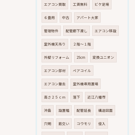
エアコン買取
工賃無料
ビケ足場
６畳用
中古
アパート大家
管理物件
配管廊下渡し
エアコン移設
室外機天吊り
２階～１階
外壁リフォーム
25cm
変換ユニオン
エアコン部材
ペアコイル
エアコン撤去
室外機専用置場
高さ２５ｃｍ
落下
近江八幡市
沖島
設置幅
配管延長
構造図面
穴明
筋交い
コウモリ
侵入