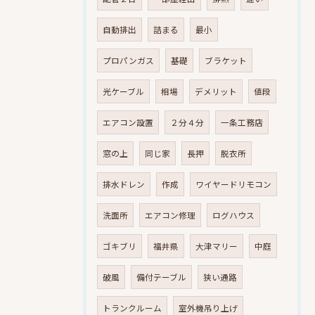
自動排出
詰まる
最小
プロパンガス
基礎
ブラケット
光ケーブル
相場
デメリット
値段
エアコン設置
２分４分
一条工務店
窓の上
同じ家
長押
脱衣所
排水ドレン
作成
ワイヤードリモコン
洗面所
エアコン修理
ログハウス
ゴキブリ
福井県
大津マリー
中庭
破風
備付テーブル
狭い通路
トランクルーム
室外機吊り上げ