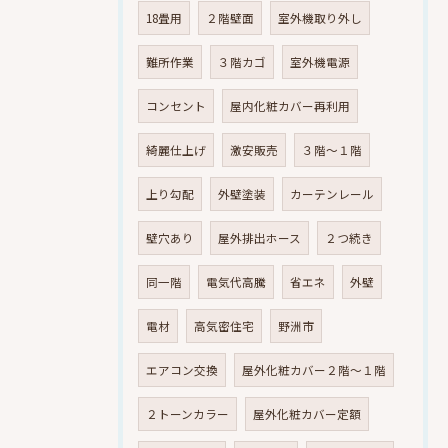
18畳用
２階壁面
室外機取り外し
難所作業
３階カゴ
室外機電源
コンセント
屋内化粧カバー再利用
綺麗仕上げ
激安販売
３階～１階
上り勾配
外壁塗装
カーテンレール
壁穴あり
屋外排出ホース
２つ続き
同一階
電気代高騰
省エネ
外壁
電材
高気密住宅
野洲市
エアコン交換
屋外化粧カバー２階～１階
２トーンカラー
屋外化粧カバー定額