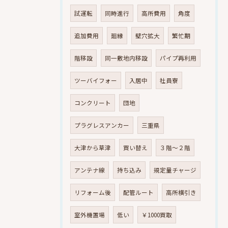
試運転
同時進行
高所費用
角度
追加費用
廻縁
壁穴拡大
繁忙期
階移設
同一敷地内移設
パイプ再利用
ツーバイフォー
入居中
社員寮
コンクリート
団地
プラグレスアンカー
三重県
大津から草津
買い替え
３階～２階
アンテナ線
持ち込み
規定量チャージ
リフォーム後
配管ルート
高所横引き
室外機置場
低い
￥1000買取