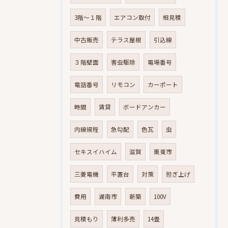
3階～１階
エアコン取付
相見積
中古販売
テラス屋根
引込線
３階壁面
害虫駆除
電場番号
電話番号
リモコン
カーポート
時間
賃貸
ボードアンカー
内線規程
急勾配
色瓦
虫
セキスイハイム
滋賀
栗東市
三菱電機
平置台
対策
担ぎ上げ
費用
湖南市
新築
100V
見積もり
薄利多売
14畳