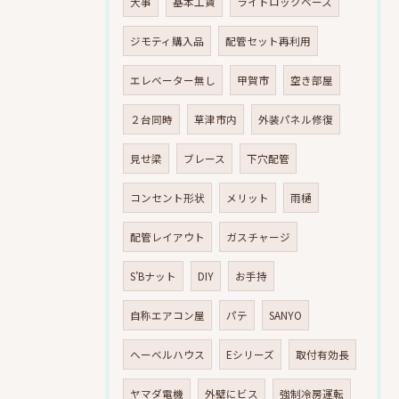
大事
基本工賃
ライトロックベース
ジモティ購入品
配管セット再利用
エレベーター無し
甲賀市
空き部屋
２台同時
草津市内
外装パネル修復
見せ梁
ブレース
下穴配管
コンセント形状
メリット
雨樋
配管レイアウト
ガスチャージ
S’Bナット
DIY
お手持
自称エアコン屋
パテ
SANYO
へーベルハウス
Eシリーズ
取付有効長
ヤマダ電機
外壁にビス
強制冷房運転