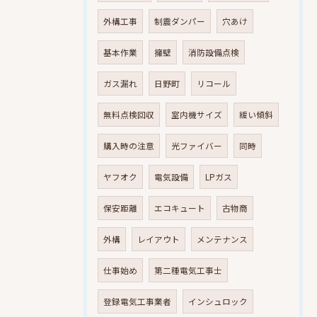
外構工事
制震ダンパー
穴あけ
基本作業
擁壁
消防設備点検
ガス漏れ
日野町
リコール
無料点検回収
室内機サイズ
緩い傾斜
購入時の注意
光ファイバー
同時
ヤフオク
電気設備
LPガス
保安距離
エコキュート
古物商
外構
レイアウト
メンテナンス
仕事始め
第二種電気工事士
登録電気工事業者
インシュロック