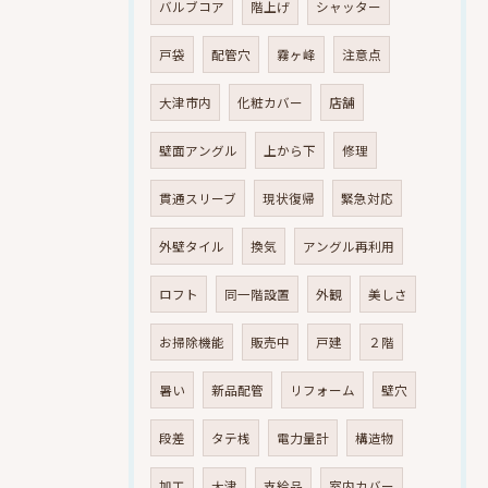
バルブコア
階上げ
シャッター
戸袋
配管穴
霧ヶ峰
注意点
大津市内
化粧カバー
店舗
壁面アングル
上から下
修理
貫通スリーブ
現状復帰
緊急対応
外壁タイル
換気
アングル再利用
ロフト
同一階設置
外観
美しさ
お掃除機能
販売中
戸建
２階
暑い
新品配管
リフォーム
壁穴
段差
タテ桟
電力量計
構造物
加工
大津
支給品
室内カバー