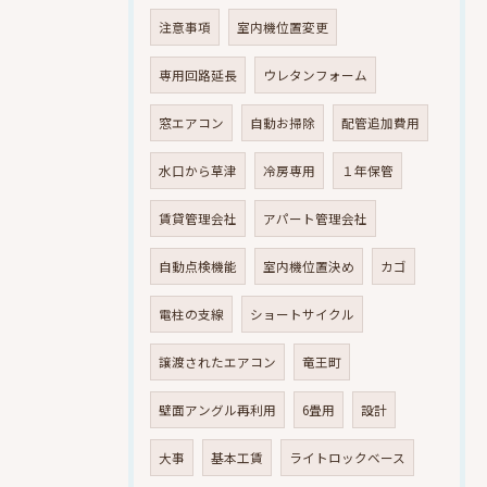
注意事項
室内機位置変更
専用回路延長
ウレタンフォーム
窓エアコン
自動お掃除
配管追加費用
水口から草津
冷房専用
１年保管
賃貸管理会社
アパート管理会社
自動点検機能
室内機位置決め
カゴ
電柱の支線
ショートサイクル
譲渡されたエアコン
竜王町
壁面アングル再利用
6畳用
設計
大事
基本工賃
ライトロックベース