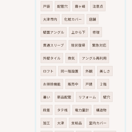
戸袋
配管穴
霧ヶ峰
注意点
大津市内
化粧カバー
店舗
壁面アングル
上から下
修理
貫通スリーブ
現状復帰
緊急対応
外壁タイル
換気
アングル再利用
ロフト
同一階設置
外観
美しさ
お掃除機能
販売中
戸建
２階
暑い
新品配管
リフォーム
壁穴
段差
タテ桟
電力量計
構造物
加工
大津
支給品
室内カバー