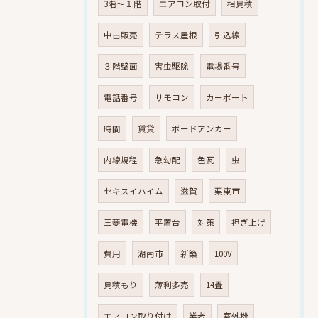
3階～１階
エアコン取付
相見積
中古販売
テラス屋根
引込線
３階壁面
害虫駆除
電場番号
電話番号
リモコン
カーポート
時間
賃貸
ボードアンカー
内線規程
急勾配
色瓦
虫
セキスイハイム
滋賀
栗東市
三菱電機
平置台
対策
担ぎ上げ
費用
湖南市
新築
100V
見積もり
薄利多売
14畳
エアコン取り付け
業者
室外機