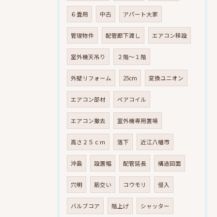
６畳用
中古
アパート大家
管理物件
配管廊下渡し
エアコン移設
室外機天吊り
２階～１階
外壁リフォーム
25cm
変換ユニオン
エアコン部材
ペアコイル
エアコン撤去
室外機専用置場
高さ２５ｃｍ
落下
近江八幡市
沖島
設置幅
配管延長
構造図面
穴明
筋交い
コウモリ
侵入
バルブコア
階上げ
シャッター