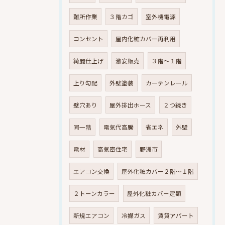
難所作業
３階カゴ
室外機電源
コンセント
屋内化粧カバー再利用
綺麗仕上げ
激安販売
３階～１階
上り勾配
外壁塗装
カーテンレール
壁穴あり
屋外排出ホース
２つ続き
同一階
電気代高騰
省エネ
外壁
電材
高気密住宅
野洲市
エアコン交換
屋外化粧カバー２階～１階
２トーンカラー
屋外化粧カバー定額
新規エアコン
冷媒ガス
賃貸アパート