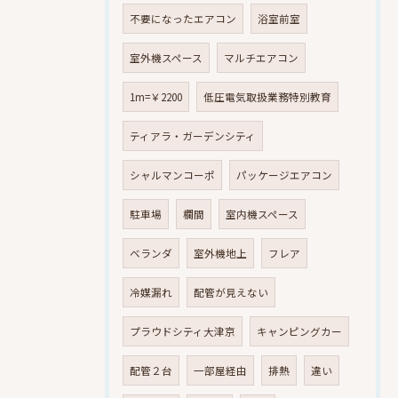
不要になったエアコン
浴室前室
室外機スペース
マルチエアコン
1m=￥2200
低圧電気取扱業務特別教育
ティアラ・ガーデンシティ
シャルマンコーポ
パッケージエアコン
駐車場
欄間
室内機スペース
ベランダ
室外機地上
フレア
冷媒漏れ
配管が見えない
プラウドシティ大津京
キャンピングカー
配管２台
一部屋経由
排熱
違い