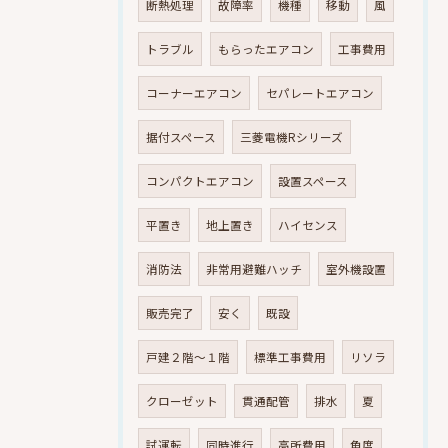
断熱処理
故障率
機種
移動
風
トラブル
もらったエアコン
工事費用
コーナーエアコン
セパレートエアコン
据付スペース
三菱電機Rシリーズ
コンパクトエアコン
設置スペース
平置き
地上置き
ハイセンス
消防法
非常用避難ハッチ
室外機設置
販売完了
安く
既設
戸建２階～１階
標準工事費用
リソラ
クローゼット
貫通配管
排水
夏
試運転
同時進行
高所費用
角度