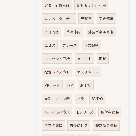
ジモティ購入品
配管セット再利用
エレベーター無し
甲賀市
空き部屋
２台同時
草津市内
外装パネル修復
見せ梁
ブレース
下穴配管
コンセント形状
メリット
雨樋
配管レイアウト
ガスチャージ
S’Bナット
DIY
お手持
自称エアコン屋
パテ
SANYO
へーベルハウス
Eシリーズ
取付有効長
ヤマダ電機
外壁にビス
強制冷房運転