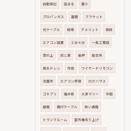
自動排出
詰まる
最小
プロパンガス
基礎
ブラケット
光ケーブル
相場
デメリット
値段
エアコン設置
２分４分
一条工務店
窓の上
同じ家
長押
脱衣所
排水ドレン
作成
ワイヤードリモコン
洗面所
エアコン修理
ログハウス
ゴキブリ
福井県
大津マリー
中庭
破風
備付テーブル
狭い通路
トランクルーム
室外機吊り上げ