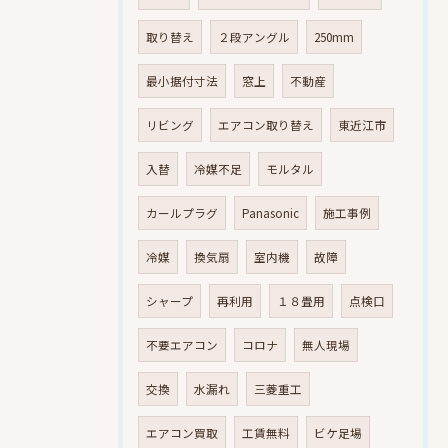
取り替え
２段アングル
250mm
最小据付寸法
窓上
不動産
リビング
エアコン取り替え
東近江市
入替
冷媒不足
モルタル
カールプラグ
Panasonic
施工事例
冷媒
換気扇
室内機
故障
シャープ
再利用
１８畳用
点検口
不要エアコン
コロナ
無人現場
交換
水漏れ
三菱重工
エアコン買取
工賃無料
ビケ足場