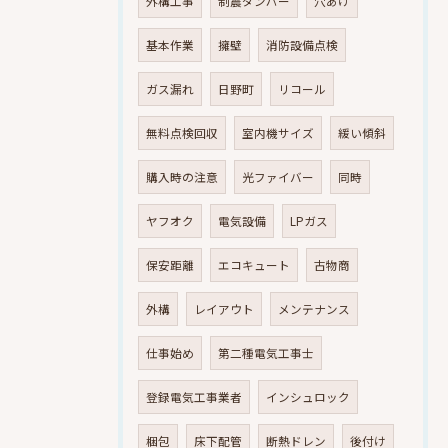
外構工事
制震ダンパー
穴あけ
基本作業
擁壁
消防設備点検
ガス漏れ
日野町
リコール
無料点検回収
室内機サイズ
緩い傾斜
購入時の注意
光ファイバー
同時
ヤフオク
電気設備
LPガス
保安距離
エコキュート
古物商
外構
レイアウト
メンテナンス
仕事始め
第二種電気工事士
登録電気工事業者
インシュロック
梱包
床下配管
断熱ドレン
後付け