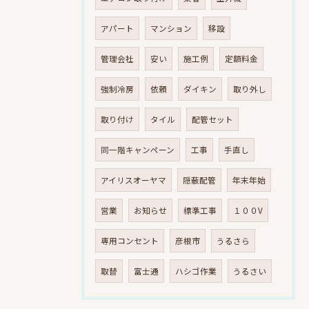
アパート
マンション
移設
管理会社
安い
施工例
定額料金
強制冷房
依頼
ダイキン
取り外し
取り付け
タイル
配管セット
同一階キャンペーン
工事
手直し
アイリスオーヤマ
隠蔽配管
年末年始
営業
お知らせ
標準工事
１００V
専用コンセント
彦根市
うるさら
取替
富士通
ハシゴ作業
うるさい