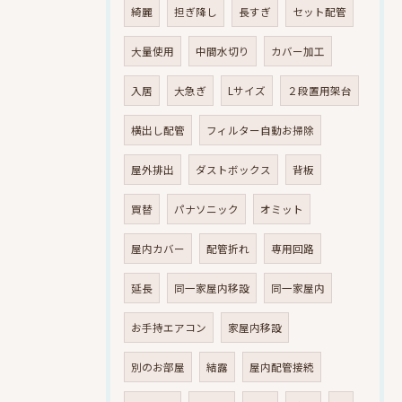
綺麗
担ぎ降し
長すぎ
セット配管
大量使用
中間水切り
カバー加工
入居
大急ぎ
Lサイズ
２段置用架台
横出し配管
フィルター自動お掃除
屋外排出
ダストボックス
背板
買替
パナソニック
オミット
屋内カバー
配管折れ
専用回路
延長
同一家屋内移設
同一家屋内
お手持エアコン
家屋内移設
別のお部屋
結露
屋内配管接続