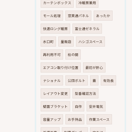
カーテンボックス
冷暖房兼用
モール処理
窓貫通パネル
あったか
快適ロング暖房
富士通ゼネラル
水口町
量販店
ハシゴスペース
再利用不可
柱の間
エアコン取り付け位置
最初が肝心
ナショナル
公団ボルト
蓋
有効長
レイアウト変更
型番確認方法
壁面ブラケット
自作
安井電気
容量アップ
お手持品
作業スペース