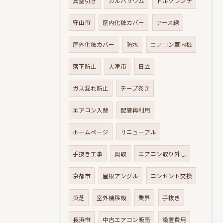
真空引き
ガルバリウム
トルクレンチ
守山市
屋内化粧カバー
アース線
屋外化粧カバー
防水
エアコン室内機
落下防止
大津市
日立
ガス漏れ防止
テープ巻き
エアコン入替
配管再利用
ホームページ
リニューアル
手抜き工事
買取
エアコン取り外し
京都市
屋根アングル
コンセント交換
東芝
室外機移設
業界
手抜き
長浜市
中古エアコン販売
設置費用