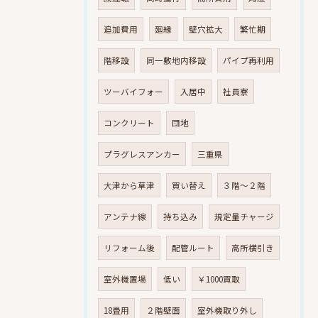
追加費用
廻縁
壁穴拡大
繁忙期
階移設
同一敷地内移設
パイプ再利用
ツーバイフォー
入居中
社員寮
コンクリート
団地
プラグレスアンカー
三重県
大津から草津
買い替え
３階～２階
アンテナ線
持ち込み
規定量チャージ
リフォーム後
配管ルート
高所横引き
室外機置場
低い
￥1000買取
18畳用
２階壁面
室外機取り外し