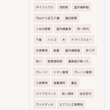
ダイワハウス
他府県
室外機移動
守山から近江八幡
露出配管
２台の配管
室内機裏側
同一町内
下屋
ハシゴ
木
ドライブスルー
交換費用
脱着
室外機壁面
折り戸
狭い
配管接続部
量販店が断った
ガレージ
トタン屋根
ガレージ屋根
入替費用
設置個所
養生
パイプスペース
狭い場所
当日受付
ウッドデッキ
エアコン工事費用