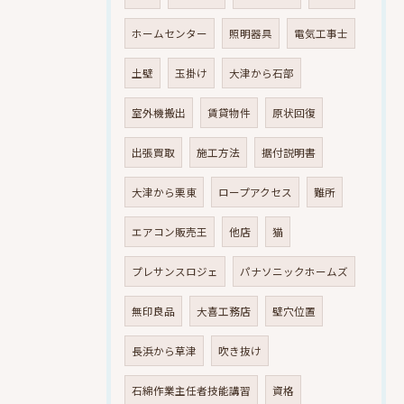
ホームセンター
照明器具
電気工事士
土壁
玉掛け
大津から石部
室外機搬出
賃貸物件
原状回復
出張買取
施工方法
据付説明書
大津から栗東
ロープアクセス
難所
エアコン販売王
他店
猫
プレサンスロジェ
パナソニックホームズ
無印良品
大喜工務店
壁穴位置
長浜から草津
吹き抜け
石綿作業主任者技能講習
資格