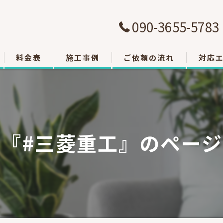
090-3655-5783
料金表
施工事例
ご依頼の流れ
対応
大津市
草津市
『#三菱重工』のペー
栗東市
東近江
甲賀市