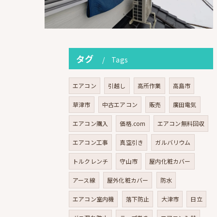
タグ
Tags
エアコン
引越し
高所作業
高島市
草津市
中古エアコン
販売
廣田電気
エアコン購入
価格.com
エアコン無料回収
エアコン工事
真空引き
ガルバリウム
トルクレンチ
守山市
屋内化粧カバー
アース線
屋外化粧カバー
防水
エアコン室内機
落下防止
大津市
日立