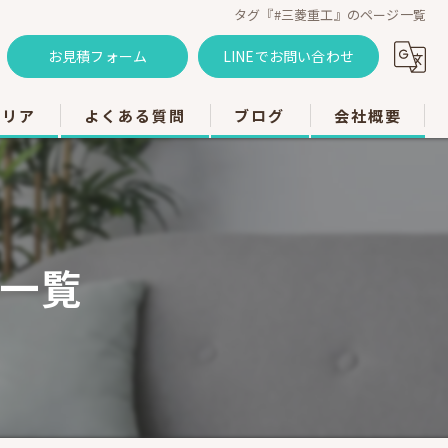
タグ『#三菱重工』のページ一覧
お見積フォーム
LINEでお問い合わせ
エリア
よくある質問
ブログ
会社概要
のエアコン工事
のエアコン工事
ジ一覧
のエアコン工事
市のエアコン工事
のエアコン工事