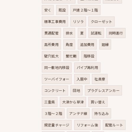
安く
既設
戸建２階～１階
標準工事費用
リソラ
クローゼット
貫通配管
排水
夏
試運転
同時進行
高所費用
角度
追加費用
廻縁
壁穴拡大
繁忙期
階移設
同一敷地内移設
パイプ再利用
ツーバイフォー
入居中
社員寮
コンクリート
団地
プラグレスアンカー
三重県
大津から草津
買い替え
３階～２階
アンテナ線
持ち込み
規定量チャージ
リフォーム後
配管ルート