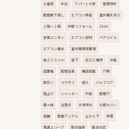
６畳用
中古
アパート大家
管理物件
配管廊下渡し
エアコン移設
室外機天吊り
２階～１階
外壁リフォーム
25cm
変換ユニオン
エアコン部材
ペアコイル
エアコン撤去
室外機専用置場
高さ２５ｃｍ
落下
近江八幡市
沖島
設置幅
配管延長
構造図面
穴明
筋交い
コウモリ
侵入
バルブコア
階上げ
シャッター
戸袋
配管穴
霧ヶ峰
注意点
大津市内
化粧カバー
店舗
壁面アングル
上から下
修理
貫通スリーブ
現状復帰
緊急対応