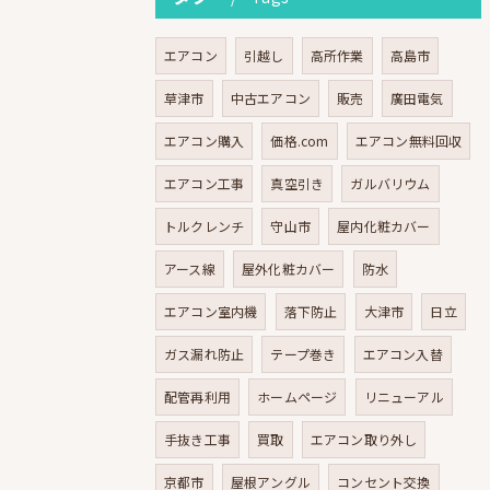
エアコン
引越し
高所作業
高島市
草津市
中古エアコン
販売
廣田電気
エアコン購入
価格.com
エアコン無料回収
エアコン工事
真空引き
ガルバリウム
トルクレンチ
守山市
屋内化粧カバー
アース線
屋外化粧カバー
防水
エアコン室内機
落下防止
大津市
日立
ガス漏れ防止
テープ巻き
エアコン入替
配管再利用
ホームページ
リニューアル
手抜き工事
買取
エアコン取り外し
京都市
屋根アングル
コンセント交換