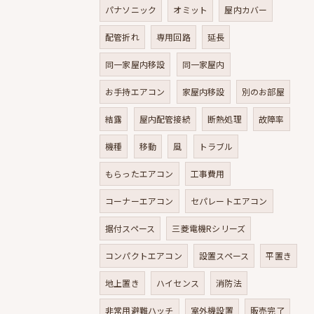
パナソニック
オミット
屋内カバー
配管折れ
専用回路
延長
同一家屋内移設
同一家屋内
お手持エアコン
家屋内移設
別のお部屋
結露
屋内配管接続
断熱処理
故障率
機種
移動
風
トラブル
もらったエアコン
工事費用
コーナーエアコン
セパレートエアコン
据付スペース
三菱電機Rシリーズ
コンパクトエアコン
設置スペース
平置き
地上置き
ハイセンス
消防法
非常用避難ハッチ
室外機設置
販売完了