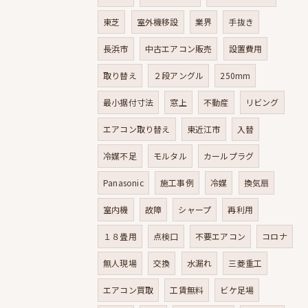
東芝
室外機移設
業界
手抜き
長浜市
中古エアコン販売
設置費用
取り替え
２段アングル
250mm
最小据付寸法
窓上
不動産
リビング
エアコン取り替え
東近江市
入替
冷媒不足
モルタル
カールプラグ
Panasonic
施工事例
冷媒
換気扇
室内機
故障
シャープ
再利用
１８畳用
点検口
不要エアコン
コロナ
無人現場
交換
水漏れ
三菱重工
エアコン買取
工賃無料
ビケ足場