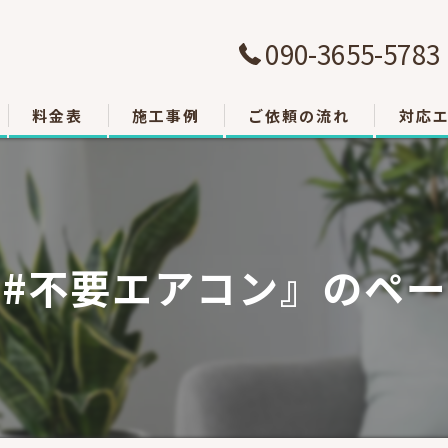
090-3655-5783
料金表
施工事例
ご依頼の流れ
対応
大津市
草津市
#不要エアコン』のペ
栗東市
東近江
甲賀市