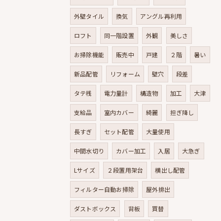
外壁タイル
換気
アングル再利用
ロフト
同一階設置
外観
美しさ
お掃除機能
販売中
戸建
２階
暑い
新品配管
リフォーム
壁穴
段差
タテ桟
電力量計
構造物
加工
大津
支給品
室内カバー
綺麗
担ぎ降し
長すぎ
セット配管
大量使用
中間水切り
カバー加工
入居
大急ぎ
Lサイズ
２段置用架台
横出し配管
フィルター自動お掃除
屋外排出
ダストボックス
背板
買替