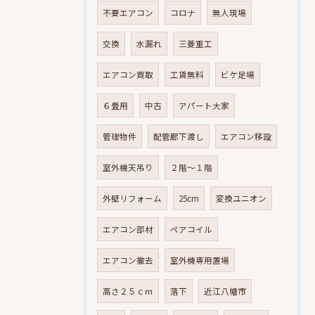
不要エアコン
コロナ
無人現場
交換
水漏れ
三菱重工
エアコン買取
工賃無料
ビケ足場
６畳用
中古
アパート大家
管理物件
配管廊下渡し
エアコン移設
室外機天吊り
２階～１階
外壁リフォーム
25cm
変換ユニオン
エアコン部材
ペアコイル
エアコン撤去
室外機専用置場
高さ２５ｃｍ
落下
近江八幡市