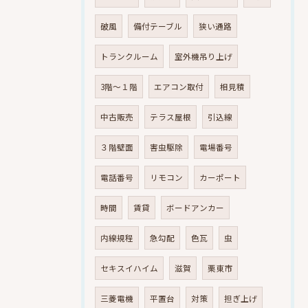
破風
備付テーブル
狭い通路
トランクルーム
室外機吊り上げ
3階～１階
エアコン取付
相見積
中古販売
テラス屋根
引込線
３階壁面
害虫駆除
電場番号
電話番号
リモコン
カーポート
時間
賃貸
ボードアンカー
内線規程
急勾配
色瓦
虫
セキスイハイム
滋賀
栗東市
三菱電機
平置台
対策
担ぎ上げ