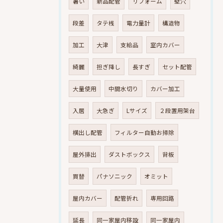
暑い
新品配管
リフォーム
壁穴
段差
タテ桟
電力量計
構造物
加工
大津
支給品
室内カバー
綺麗
担ぎ降し
長すぎ
セット配管
大量使用
中間水切り
カバー加工
入居
大急ぎ
Lサイズ
２段置用架台
横出し配管
フィルター自動お掃除
屋外排出
ダストボックス
背板
買替
パナソニック
オミット
屋内カバー
配管折れ
専用回路
延長
同一家屋内移設
同一家屋内