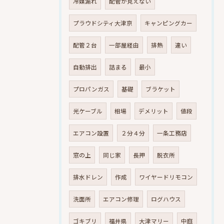
冷媒漏れ
配管が見えない
プラウドシティ大津京
キャンピングカー
配管２台
一部屋経由
排熱
違い
自動排出
詰まる
最小
プロパンガス
基礎
ブラケット
光ケーブル
相場
デメリット
値段
エアコン設置
２分４分
一条工務店
窓の上
同じ家
長押
脱衣所
排水ドレン
作成
ワイヤードリモコン
洗面所
エアコン修理
ログハウス
ゴキブリ
福井県
大津マリー
中庭