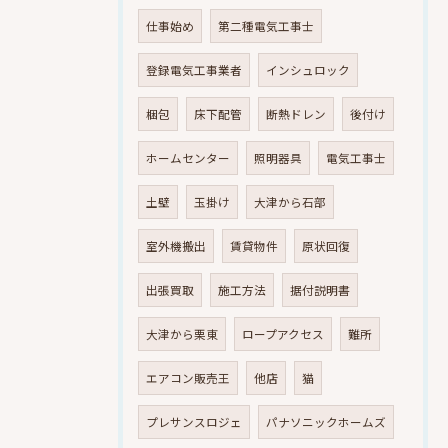
仕事始め
第二種電気工事士
登録電気工事業者
インシュロック
梱包
床下配管
断熱ドレン
後付け
ホームセンター
照明器具
電気工事士
土壁
玉掛け
大津から石部
室外機搬出
賃貸物件
原状回復
出張買取
施工方法
据付説明書
大津から栗東
ロープアクセス
難所
エアコン販売王
他店
猫
プレサンスロジェ
パナソニックホームズ