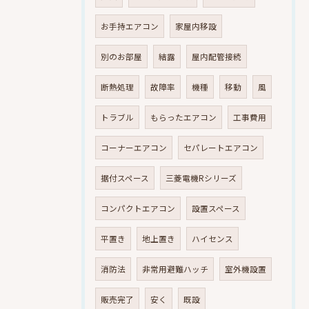
お手持エアコン
家屋内移設
別のお部屋
結露
屋内配管接続
断熱処理
故障率
機種
移動
風
トラブル
もらったエアコン
工事費用
コーナーエアコン
セパレートエアコン
据付スペース
三菱電機Rシリーズ
コンパクトエアコン
設置スペース
平置き
地上置き
ハイセンス
消防法
非常用避難ハッチ
室外機設置
販売完了
安く
既設