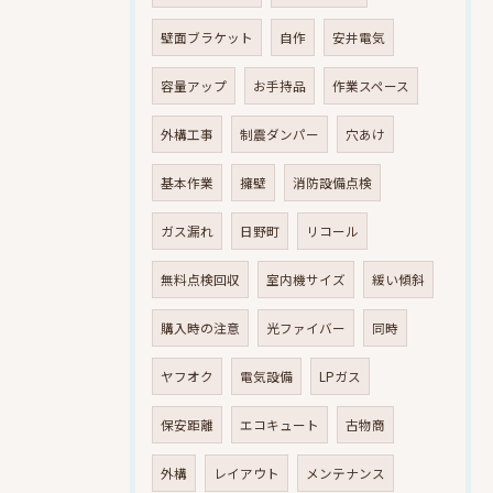
壁面ブラケット
自作
安井電気
容量アップ
お手持品
作業スペース
外構工事
制震ダンパー
穴あけ
基本作業
擁壁
消防設備点検
ガス漏れ
日野町
リコール
無料点検回収
室内機サイズ
緩い傾斜
購入時の注意
光ファイバー
同時
ヤフオク
電気設備
LPガス
保安距離
エコキュート
古物商
外構
レイアウト
メンテナンス