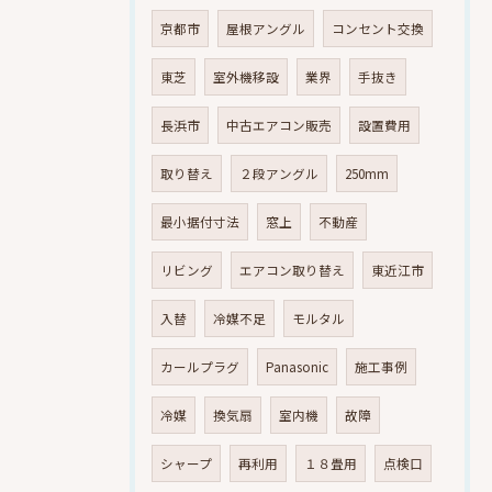
京都市
屋根アングル
コンセント交換
東芝
室外機移設
業界
手抜き
長浜市
中古エアコン販売
設置費用
取り替え
２段アングル
250mm
最小据付寸法
窓上
不動産
リビング
エアコン取り替え
東近江市
入替
冷媒不足
モルタル
カールプラグ
Panasonic
施工事例
冷媒
換気扇
室内機
故障
シャープ
再利用
１８畳用
点検口