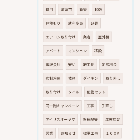
費用
湖南市
新築
100V
見積もり
薄利多売
14畳
エアコン取り付け
業者
室外機
アパート
マンション
移設
管理会社
安い
施工例
定額料金
強制冷房
依頼
ダイキン
取り外し
取り付け
タイル
配管セット
同一階キャンペーン
工事
手直し
アイリスオーヤマ
隠蔽配管
年末年始
営業
お知らせ
標準工事
１００V