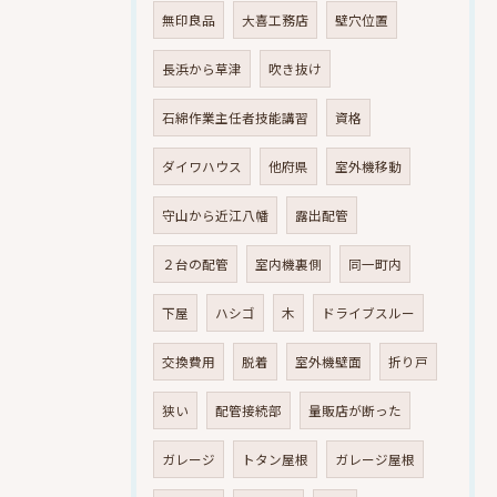
無印良品
大喜工務店
壁穴位置
長浜から草津
吹き抜け
石綿作業主任者技能講習
資格
ダイワハウス
他府県
室外機移動
守山から近江八幡
露出配管
２台の配管
室内機裏側
同一町内
下屋
ハシゴ
木
ドライブスルー
交換費用
脱着
室外機壁面
折り戸
狭い
配管接続部
量販店が断った
ガレージ
トタン屋根
ガレージ屋根