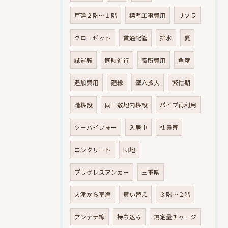
戸建２階～１階
標準工事費用
リソラ
クローゼット
貫通配管
排水
夏
試運転
同時進行
高所費用
角度
追加費用
廻縁
壁穴拡大
繁忙期
階移設
同一敷地内移設
パイプ再利用
ツーバイフォー
入居中
社員寮
コンクリート
団地
プラグレスアンカー
三重県
大津から草津
買い替え
３階～２階
アンテナ線
持ち込み
規定量チャージ