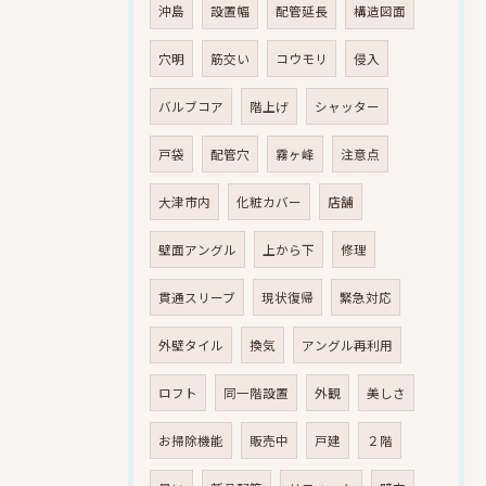
沖島
設置幅
配管延長
構造図面
穴明
筋交い
コウモリ
侵入
バルブコア
階上げ
シャッター
戸袋
配管穴
霧ヶ峰
注意点
大津市内
化粧カバー
店舗
壁面アングル
上から下
修理
貫通スリーブ
現状復帰
緊急対応
外壁タイル
換気
アングル再利用
ロフト
同一階設置
外観
美しさ
お掃除機能
販売中
戸建
２階