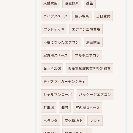
入替費用
設置個所
養生
パイプスペース
狭い場所
当日受付
ウッドデッキ
エアコン工事費用
不要になったエアコン
浴室前室
室外機スペース
マルチエアコン
1m=￥2200
低圧電気取扱業務特別教育
ティアラ・ガーデンシティ
シャルマンコーポ
パッケージエアコン
駐車場
欄間
室内機スペース
ベランダ
室外機地上
フレア