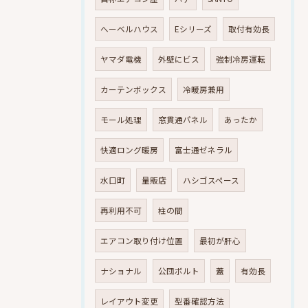
へーベルハウス
Eシリーズ
取付有効長
ヤマダ電機
外壁にビス
強制冷房運転
カーテンボックス
冷暖房兼用
モール処理
窓貫通パネル
あったか
快適ロング暖房
富士通ゼネラル
水口町
量販店
ハシゴスペース
再利用不可
柱の間
エアコン取り付け位置
最初が肝心
ナショナル
公団ボルト
蓋
有効長
レイアウト変更
型番確認方法