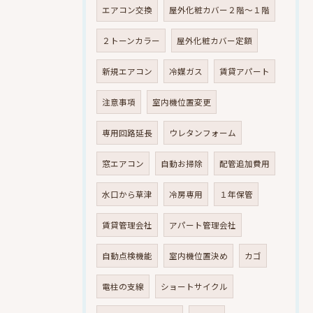
エアコン交換
屋外化粧カバー２階～１階
２トーンカラー
屋外化粧カバー定額
新規エアコン
冷媒ガス
賃貸アパート
注意事項
室内機位置変更
専用回路延長
ウレタンフォーム
窓エアコン
自動お掃除
配管追加費用
水口から草津
冷房専用
１年保管
賃貸管理会社
アパート管理会社
自動点検機能
室内機位置決め
カゴ
電柱の支線
ショートサイクル