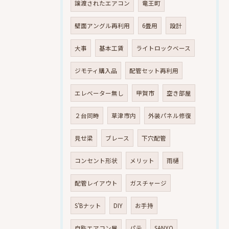
譲渡されたエアコン
竜王町
壁面アングル再利用
6畳用
設計
大事
基本工賃
ライトロックベース
ジモティ購入品
配管セット再利用
エレベーター無し
甲賀市
空き部屋
２台同時
草津市内
外装パネル修復
見せ梁
ブレース
下穴配管
コンセント形状
メリット
雨樋
配管レイアウト
ガスチャージ
S’Bナット
DIY
お手持
自称エアコン屋
パテ
SANYO