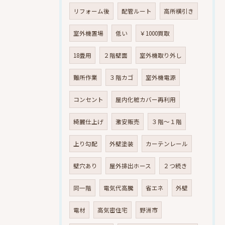
リフォーム後
配管ルート
高所横引き
室外機置場
低い
￥1000買取
18畳用
２階壁面
室外機取り外し
難所作業
３階カゴ
室外機電源
コンセント
屋内化粧カバー再利用
綺麗仕上げ
激安販売
３階～１階
上り勾配
外壁塗装
カーテンレール
壁穴あり
屋外排出ホース
２つ続き
同一階
電気代高騰
省エネ
外壁
電材
高気密住宅
野洲市