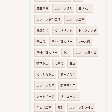
廣田電気
エアコン購入
価格.com
エアコン無料回収
エアコン工事
真空引き
ガルバリウム
トルクレンチ
守山市
屋内化粧カバー
アース線
屋外化粧カバー
防水
エアコン室内機
落下防止
大津市
日立
ガス漏れ防止
テープ巻き
エアコン入替
配管再利用
ホームページ
リニューアル
手抜き工事
買取
エアコン取り外し