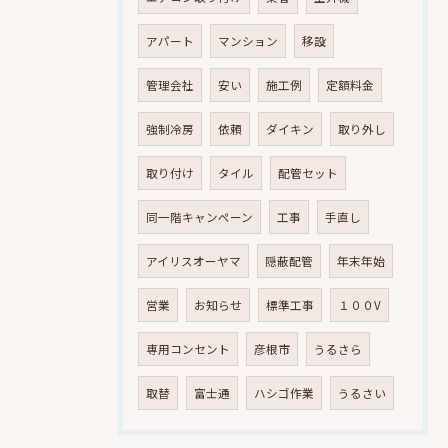
アパート
マンション
移設
管理会社
安い
施工例
定額料金
強制冷房
依頼
ダイキン
取り外し
取り付け
タイル
配管セット
同一階キャンペーン
工事
手直し
アイリスオーヤマ
隠蔽配管
年末年始
営業
お知らせ
標準工事
１００V
専用コンセント
彦根市
うるさら
取替
富士通
ハシゴ作業
うるさい