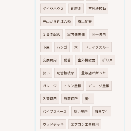
ダイワハウス
他府県
室外機移動
守山から近江八幡
露出配管
２台の配管
室内機裏側
同一町内
下屋
ハシゴ
木
ドライブスルー
交換費用
脱着
室外機壁面
折り戸
狭い
配管接続部
量販店が断った
ガレージ
トタン屋根
ガレージ屋根
入替費用
設置個所
養生
パイプスペース
狭い場所
当日受付
ウッドデッキ
エアコン工事費用