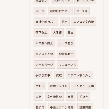
真空引き
ガルバリウム
トルクレンチ
守山市
屋内化粧カバー
アース線
屋外化粧カバー
防水
エアコン室内機
落下防止
大津市
日立
ガス漏れ防止
テープ巻き
エアコン入替
配管再利用
ホームページ
リニューアル
手抜き工事
買取
エアコン取り外し
京都市
屋根アングル
コンセント交換
東芝
室外機移設
業界
手抜き
長浜市
中古エアコン販売
設置費用