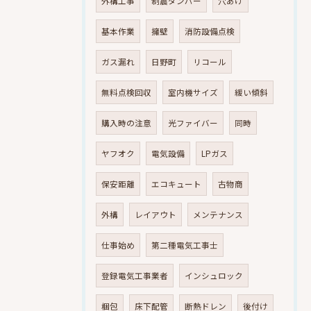
外構工事
制震ダンパー
穴あけ
基本作業
擁壁
消防設備点検
ガス漏れ
日野町
リコール
無料点検回収
室内機サイズ
緩い傾斜
購入時の注意
光ファイバー
同時
ヤフオク
電気設備
LPガス
保安距離
エコキュート
古物商
外構
レイアウト
メンテナンス
仕事始め
第二種電気工事士
登録電気工事業者
インシュロック
梱包
床下配管
断熱ドレン
後付け