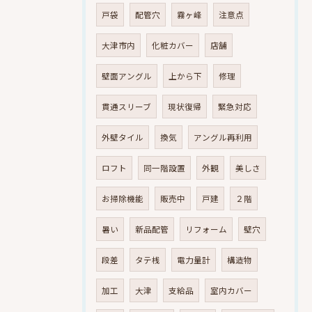
戸袋
配管穴
霧ヶ峰
注意点
大津市内
化粧カバー
店舗
壁面アングル
上から下
修理
貫通スリーブ
現状復帰
緊急対応
外壁タイル
換気
アングル再利用
ロフト
同一階設置
外観
美しさ
お掃除機能
販売中
戸建
２階
暑い
新品配管
リフォーム
壁穴
段差
タテ桟
電力量計
構造物
加工
大津
支給品
室内カバー