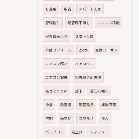
６畳用
中古
アパート大家
管理物件
配管廊下渡し
エアコン移設
室外機天吊り
２階～１階
外壁リフォーム
25cm
変換ユニオン
エアコン部材
ペアコイル
エアコン撤去
室外機専用置場
高さ２５ｃｍ
落下
近江八幡市
沖島
設置幅
配管延長
構造図面
穴明
筋交い
コウモリ
侵入
バルブコア
階上げ
シャッター