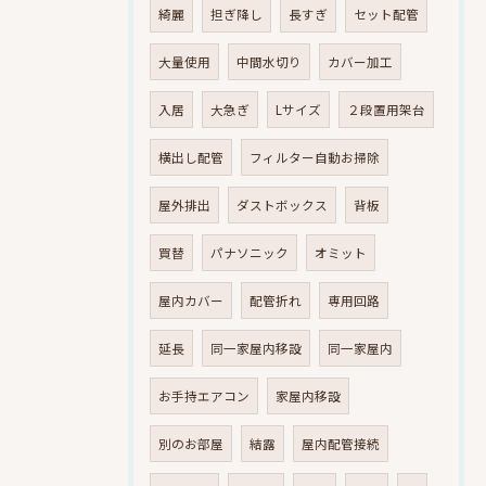
綺麗
担ぎ降し
長すぎ
セット配管
大量使用
中間水切り
カバー加工
入居
大急ぎ
Lサイズ
２段置用架台
横出し配管
フィルター自動お掃除
屋外排出
ダストボックス
背板
買替
パナソニック
オミット
屋内カバー
配管折れ
専用回路
延長
同一家屋内移設
同一家屋内
お手持エアコン
家屋内移設
別のお部屋
結露
屋内配管接続