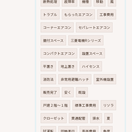
断熱処理
故障率
機種
移動
風
トラブル
もらったエアコン
工事費用
コーナーエアコン
セパレートエアコン
据付スペース
三菱電機Rシリーズ
コンパクトエアコン
設置スペース
平置き
地上置き
ハイセンス
消防法
非常用避難ハッチ
室外機設置
販売完了
安く
既設
戸建２階～１階
標準工事費用
リソラ
クローゼット
貫通配管
排水
夏
試運転
同時進行
高所費用
角度