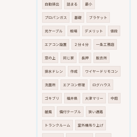
自動排出
詰まる
最小
プロパンガス
基礎
ブラケット
光ケーブル
相場
デメリット
値段
エアコン設置
２分４分
一条工務店
窓の上
同じ家
長押
脱衣所
排水ドレン
作成
ワイヤードリモコン
洗面所
エアコン修理
ログハウス
ゴキブリ
福井県
大津マリー
中庭
破風
備付テーブル
狭い通路
トランクルーム
室外機吊り上げ