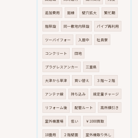
追加費用
廻縁
壁穴拡大
繁忙期
階移設
同一敷地内移設
パイプ再利用
ツーバイフォー
入居中
社員寮
コンクリート
団地
プラグレスアンカー
三重県
大津から草津
買い替え
３階～２階
アンテナ線
持ち込み
規定量チャージ
リフォーム後
配管ルート
高所横引き
室外機置場
低い
￥1000買取
18畳用
２階壁面
室外機取り外し