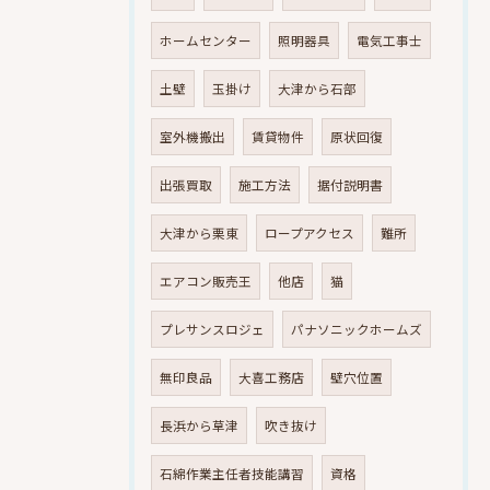
ホームセンター
照明器具
電気工事士
土壁
玉掛け
大津から石部
室外機搬出
賃貸物件
原状回復
出張買取
施工方法
据付説明書
大津から栗東
ロープアクセス
難所
エアコン販売王
他店
猫
プレサンスロジェ
パナソニックホームズ
無印良品
大喜工務店
壁穴位置
長浜から草津
吹き抜け
石綿作業主任者技能講習
資格