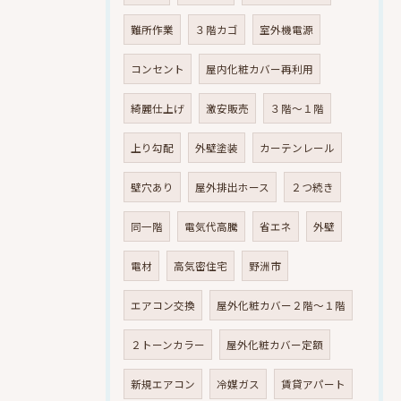
難所作業
３階カゴ
室外機電源
コンセント
屋内化粧カバー再利用
綺麗仕上げ
激安販売
３階～１階
上り勾配
外壁塗装
カーテンレール
壁穴あり
屋外排出ホース
２つ続き
同一階
電気代高騰
省エネ
外壁
電材
高気密住宅
野洲市
エアコン交換
屋外化粧カバー２階～１階
２トーンカラー
屋外化粧カバー定額
新規エアコン
冷媒ガス
賃貸アパート