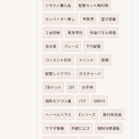
ジモティ購入品
配管セット再利用
エレベーター無し
甲賀市
空き部屋
２台同時
草津市内
外装パネル修復
見せ梁
ブレース
下穴配管
コンセント形状
メリット
雨樋
配管レイアウト
ガスチャージ
S’Bナット
DIY
お手持
自称エアコン屋
パテ
SANYO
へーベルハウス
Eシリーズ
取付有効長
ヤマダ電機
外壁にビス
強制冷房運転