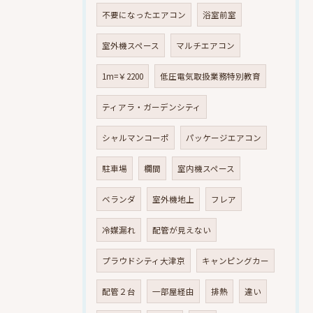
不要になったエアコン
浴室前室
室外機スペース
マルチエアコン
1m=￥2200
低圧電気取扱業務特別教育
ティアラ・ガーデンシティ
シャルマンコーポ
パッケージエアコン
駐車場
欄間
室内機スペース
ベランダ
室外機地上
フレア
冷媒漏れ
配管が見えない
プラウドシティ大津京
キャンピングカー
配管２台
一部屋経由
排熱
違い