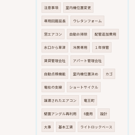
注意事項
室内機位置変更
専用回路延長
ウレタンフォーム
窓エアコン
自動お掃除
配管追加費用
水口から草津
冷房専用
１年保管
賃貸管理会社
アパート管理会社
自動点検機能
室内機位置決め
カゴ
電柱の支線
ショートサイクル
譲渡されたエアコン
竜王町
壁面アングル再利用
6畳用
設計
大事
基本工賃
ライトロックベース