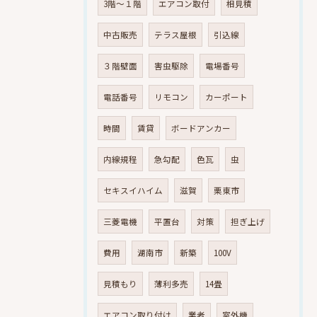
3階～１階
エアコン取付
相見積
中古販売
テラス屋根
引込線
３階壁面
害虫駆除
電場番号
電話番号
リモコン
カーポート
時間
賃貸
ボードアンカー
内線規程
急勾配
色瓦
虫
セキスイハイム
滋賀
栗東市
三菱電機
平置台
対策
担ぎ上げ
費用
湖南市
新築
100V
見積もり
薄利多売
14畳
エアコン取り付け
業者
室外機