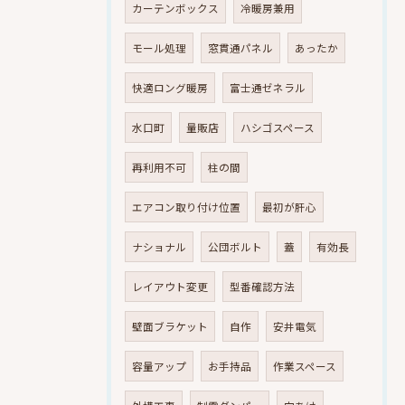
カーテンボックス
冷暖房兼用
モール処理
窓貫通パネル
あったか
快適ロング暖房
富士通ゼネラル
水口町
量販店
ハシゴスペース
再利用不可
柱の間
エアコン取り付け位置
最初が肝心
ナショナル
公団ボルト
蓋
有効長
レイアウト変更
型番確認方法
壁面ブラケット
自作
安井電気
容量アップ
お手持品
作業スペース