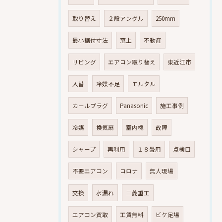
取り替え
２段アングル
250mm
最小据付寸法
窓上
不動産
リビング
エアコン取り替え
東近江市
入替
冷媒不足
モルタル
カールプラグ
Panasonic
施工事例
冷媒
換気扇
室内機
故障
シャープ
再利用
１８畳用
点検口
不要エアコン
コロナ
無人現場
交換
水漏れ
三菱重工
エアコン買取
工賃無料
ビケ足場