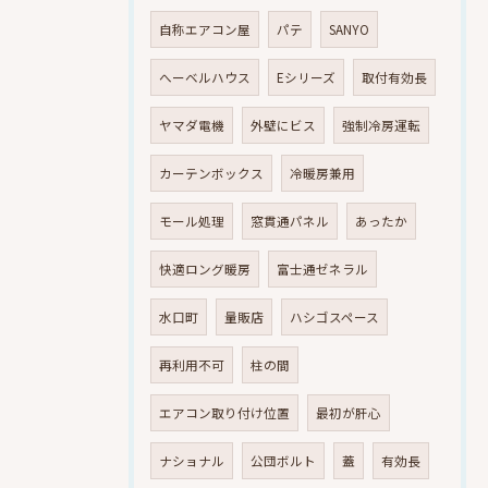
自称エアコン屋
パテ
SANYO
へーベルハウス
Eシリーズ
取付有効長
ヤマダ電機
外壁にビス
強制冷房運転
カーテンボックス
冷暖房兼用
モール処理
窓貫通パネル
あったか
快適ロング暖房
富士通ゼネラル
水口町
量販店
ハシゴスペース
再利用不可
柱の間
エアコン取り付け位置
最初が肝心
ナショナル
公団ボルト
蓋
有効長