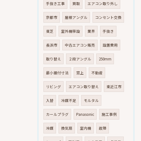
手抜き工事
買取
エアコン取り外し
京都市
屋根アングル
コンセント交換
東芝
室外機移設
業界
手抜き
長浜市
中古エアコン販売
設置費用
取り替え
２段アングル
250mm
最小据付寸法
窓上
不動産
リビング
エアコン取り替え
東近江市
入替
冷媒不足
モルタル
カールプラグ
Panasonic
施工事例
冷媒
換気扇
室内機
故障