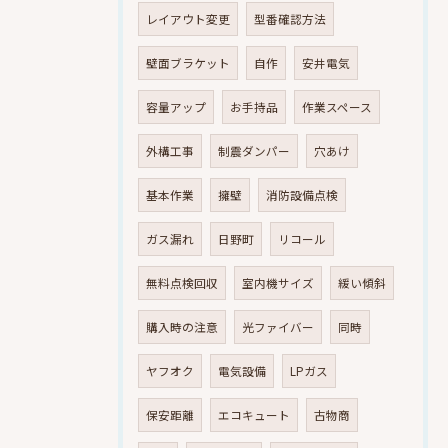
レイアウト変更
型番確認方法
壁面ブラケット
自作
安井電気
容量アップ
お手持品
作業スペース
外構工事
制震ダンパー
穴あけ
基本作業
擁壁
消防設備点検
ガス漏れ
日野町
リコール
無料点検回収
室内機サイズ
緩い傾斜
購入時の注意
光ファイバー
同時
ヤフオク
電気設備
LPガス
保安距離
エコキュート
古物商