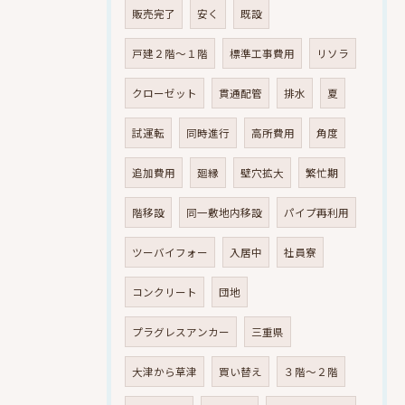
販売完了
安く
既設
戸建２階～１階
標準工事費用
リソラ
クローゼット
貫通配管
排水
夏
試運転
同時進行
高所費用
角度
追加費用
廻縁
壁穴拡大
繁忙期
階移設
同一敷地内移設
パイプ再利用
ツーバイフォー
入居中
社員寮
コンクリート
団地
プラグレスアンカー
三重県
大津から草津
買い替え
３階～２階