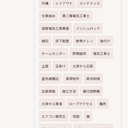
外構
レイアウト
メンテナンス
仕事始め
第二種電気工事士
登録電気工事業者
インシュロック
梱包
床下配管
断熱ドレン
後付け
ホームセンター
照明器具
電気工事士
土壁
玉掛け
大津から石部
室外機搬出
賃貸物件
原状回復
出張買取
施工方法
据付説明書
大津から栗東
ロープアクセス
難所
エアコン販売王
他店
猫