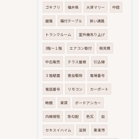
ゴキブリ
福井県
大津マリー
中庭
破風
備付テーブル
狭い通路
トランクルーム
室外機吊り上げ
3階～１階
エアコン取付
相見積
中古販売
テラス屋根
引込線
３階壁面
害虫駆除
電場番号
電話番号
リモコン
カーポート
時間
賃貸
ボードアンカー
内線規程
急勾配
色瓦
虫
セキスイハイム
滋賀
栗東市