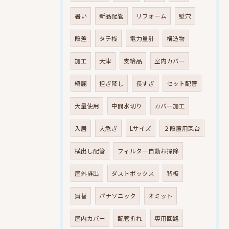
暑い
新品配管
リフォーム
壁穴
段差
タテ桟
電力量計
構造物
加工
大津
支給品
室内カバー
綺麗
担ぎ降し
長すぎ
セット配管
大量使用
中間水切り
カバー加工
入居
大急ぎ
Lサイズ
２段置用架台
横出し配管
フィルター自動お掃除
屋外排出
ダストボックス
背板
買替
パナソニック
オミット
屋内カバー
配管折れ
専用回路