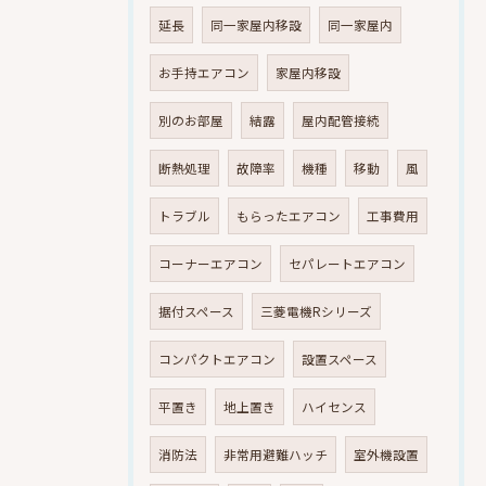
延長
同一家屋内移設
同一家屋内
お手持エアコン
家屋内移設
別のお部屋
結露
屋内配管接続
断熱処理
故障率
機種
移動
風
トラブル
もらったエアコン
工事費用
コーナーエアコン
セパレートエアコン
据付スペース
三菱電機Rシリーズ
コンパクトエアコン
設置スペース
平置き
地上置き
ハイセンス
消防法
非常用避難ハッチ
室外機設置