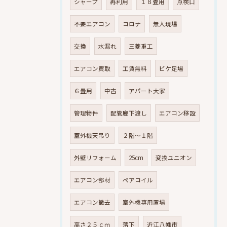
シャープ
再利用
１８畳用
点検口
不要エアコン
コロナ
無人現場
交換
水漏れ
三菱重工
エアコン買取
工賃無料
ビケ足場
６畳用
中古
アパート大家
管理物件
配管廊下渡し
エアコン移設
室外機天吊り
２階～１階
外壁リフォーム
25cm
変換ユニオン
エアコン部材
ペアコイル
エアコン撤去
室外機専用置場
高さ２５ｃｍ
落下
近江八幡市