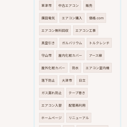
草津市
中古エアコン
販売
廣田電気
エアコン購入
価格.com
エアコン無料回収
エアコン工事
真空引き
ガルバリウム
トルクレンチ
守山市
屋内化粧カバー
アース線
屋外化粧カバー
防水
エアコン室内機
落下防止
大津市
日立
ガス漏れ防止
テープ巻き
エアコン入替
配管再利用
ホームページ
リニューアル