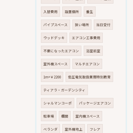
入替費用
設置個所
養生
パイプスペース
狭い場所
当日受付
ウッドデッキ
エアコン工事費用
不要になったエアコン
浴室前室
室外機スペース
マルチエアコン
1m=￥2200
低圧電気取扱業務特別教育
ティアラ・ガーデンシティ
シャルマンコーポ
パッケージエアコン
駐車場
欄間
室内機スペース
ベランダ
室外機地上
フレア