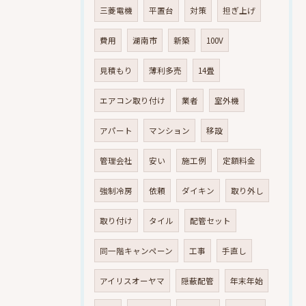
三菱電機
平置台
対策
担ぎ上げ
費用
湖南市
新築
100V
見積もり
薄利多売
14畳
エアコン取り付け
業者
室外機
アパート
マンション
移設
管理会社
安い
施工例
定額料金
強制冷房
依頼
ダイキン
取り外し
取り付け
タイル
配管セット
同一階キャンペーン
工事
手直し
アイリスオーヤマ
隠蔽配管
年末年始