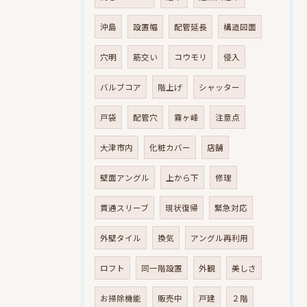
沖島
設置幅
配管延長
構造図面
穴明
筋交い
コウモリ
侵入
バルブコア
階上げ
シャッター
戸袋
配管穴
霧ヶ峰
注意点
大津市内
化粧カバー
店舗
壁面アングル
上から下
修理
貫通スリーブ
現状復帰
緊急対応
外壁タイル
換気
アングル再利用
ロフト
同一階設置
外観
美しさ
お掃除機能
販売中
戸建
２階