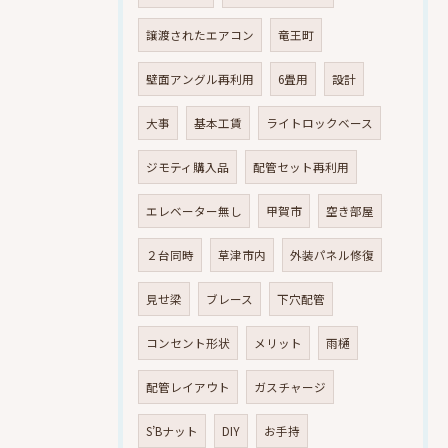
譲渡されたエアコン
竜王町
壁面アングル再利用
6畳用
設計
大事
基本工賃
ライトロックベース
ジモティ購入品
配管セット再利用
エレベーター無し
甲賀市
空き部屋
２台同時
草津市内
外装パネル修復
見せ梁
ブレース
下穴配管
コンセント形状
メリット
雨樋
配管レイアウト
ガスチャージ
S’Bナット
DIY
お手持