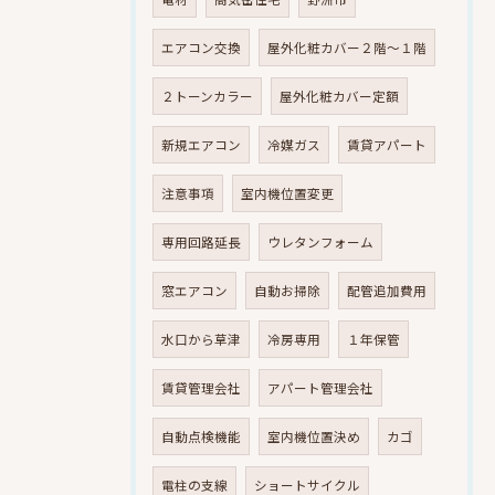
エアコン交換
屋外化粧カバー２階～１階
２トーンカラー
屋外化粧カバー定額
新規エアコン
冷媒ガス
賃貸アパート
注意事項
室内機位置変更
専用回路延長
ウレタンフォーム
窓エアコン
自動お掃除
配管追加費用
水口から草津
冷房専用
１年保管
賃貸管理会社
アパート管理会社
自動点検機能
室内機位置決め
カゴ
電柱の支線
ショートサイクル