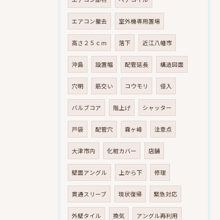
エアコン撤去
室外機専用置場
高さ２５ｃｍ
落下
近江八幡市
沖島
設置幅
配管延長
構造図面
穴明
筋交い
コウモリ
侵入
バルブコア
階上げ
シャッター
戸袋
配管穴
霧ヶ峰
注意点
大津市内
化粧カバー
店舗
壁面アングル
上から下
修理
貫通スリーブ
現状復帰
緊急対応
外壁タイル
換気
アングル再利用