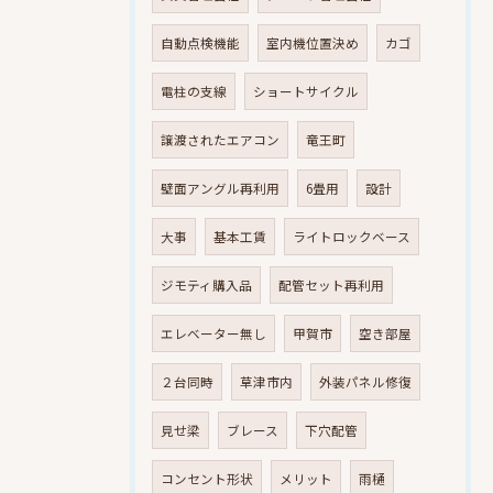
自動点検機能
室内機位置決め
カゴ
電柱の支線
ショートサイクル
譲渡されたエアコン
竜王町
壁面アングル再利用
6畳用
設計
大事
基本工賃
ライトロックベース
ジモティ購入品
配管セット再利用
エレベーター無し
甲賀市
空き部屋
２台同時
草津市内
外装パネル修復
見せ梁
ブレース
下穴配管
コンセント形状
メリット
雨樋