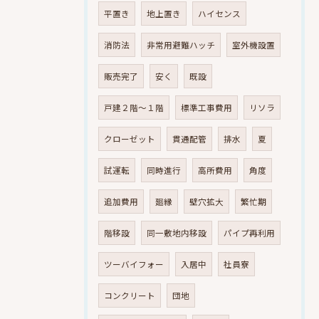
平置き
地上置き
ハイセンス
消防法
非常用避難ハッチ
室外機設置
販売完了
安く
既設
戸建２階～１階
標準工事費用
リソラ
クローゼット
貫通配管
排水
夏
試運転
同時進行
高所費用
角度
追加費用
廻縁
壁穴拡大
繁忙期
階移設
同一敷地内移設
パイプ再利用
ツーバイフォー
入居中
社員寮
コンクリート
団地