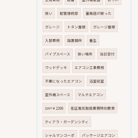
狭い
配管接続部
量販店が断った
ガレージ
トタン屋根
ガレージ屋根
入替費用
設置個所
養生
パイプスペース
狭い場所
当日受付
ウッドデッキ
エアコン工事費用
不要になったエアコン
浴室前室
室外機スペース
マルチエアコン
1m=￥2200
低圧電気取扱業務特別教育
ティアラ・ガーデンシティ
シャルマンコーポ
パッケージエアコン