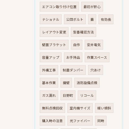
エアコン取り付け位置
最初が肝心
ナショナル
公団ボルト
蓋
有効長
レイアウト変更
型番確認方法
壁面ブラケット
自作
安井電気
容量アップ
お手持品
作業スペース
外構工事
制震ダンパー
穴あけ
基本作業
擁壁
消防設備点検
ガス漏れ
日野町
リコール
無料点検回収
室内機サイズ
緩い傾斜
購入時の注意
光ファイバー
同時