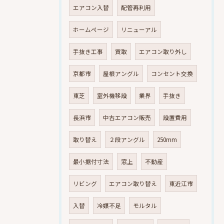
エアコン入替
配管再利用
ホームページ
リニューアル
手抜き工事
買取
エアコン取り外し
京都市
屋根アングル
コンセント交換
東芝
室外機移設
業界
手抜き
長浜市
中古エアコン販売
設置費用
取り替え
２段アングル
250mm
最小据付寸法
窓上
不動産
リビング
エアコン取り替え
東近江市
入替
冷媒不足
モルタル