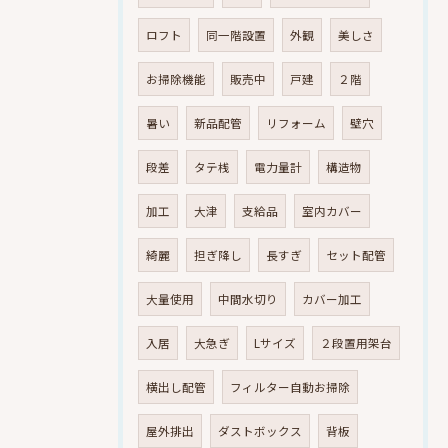
ロフト
同一階設置
外観
美しさ
お掃除機能
販売中
戸建
２階
暑い
新品配管
リフォーム
壁穴
段差
タテ桟
電力量計
構造物
加工
大津
支給品
室内カバー
綺麗
担ぎ降し
長すぎ
セット配管
大量使用
中間水切り
カバー加工
入居
大急ぎ
Lサイズ
２段置用架台
横出し配管
フィルター自動お掃除
屋外排出
ダストボックス
背板