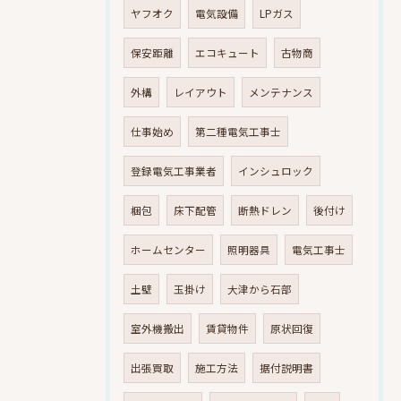
ヤフオク
電気設備
LPガス
保安距離
エコキュート
古物商
外構
レイアウト
メンテナンス
仕事始め
第二種電気工事士
登録電気工事業者
インシュロック
梱包
床下配管
断熱ドレン
後付け
ホームセンター
照明器具
電気工事士
土壁
玉掛け
大津から石部
室外機搬出
賃貸物件
原状回復
出張買取
施工方法
据付説明書