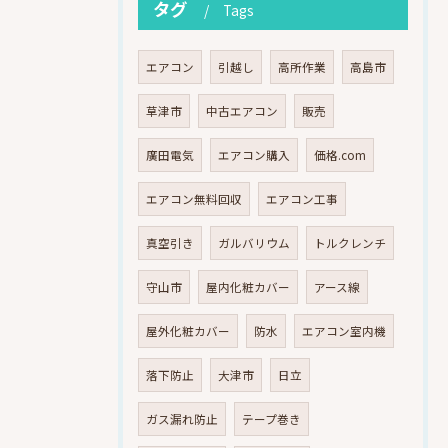
タグ
Tags
エアコン
引越し
高所作業
高島市
草津市
中古エアコン
販売
廣田電気
エアコン購入
価格.com
エアコン無料回収
エアコン工事
真空引き
ガルバリウム
トルクレンチ
守山市
屋内化粧カバー
アース線
屋外化粧カバー
防水
エアコン室内機
落下防止
大津市
日立
ガス漏れ防止
テープ巻き