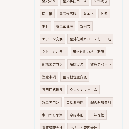
壁穴あり
屋外排出ホース
２つ続き
同一階
電気代高騰
省エネ
外壁
電材
高気密住宅
野洲市
エアコン交換
屋外化粧カバー２階～１階
２トーンカラー
屋外化粧カバー定額
新規エアコン
冷媒ガス
賃貸アパート
注意事項
室内機位置変更
専用回路延長
ウレタンフォーム
窓エアコン
自動お掃除
配管追加費用
水口から草津
冷房専用
１年保管
賃貸管理会社
アパート管理会社