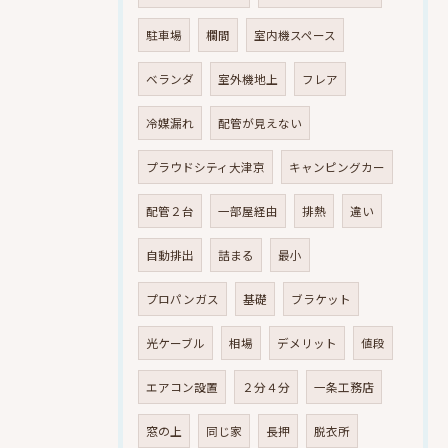
駐車場
欄間
室内機スペース
ベランダ
室外機地上
フレア
冷媒漏れ
配管が見えない
プラウドシティ大津京
キャンピングカー
配管２台
一部屋経由
排熱
違い
自動排出
詰まる
最小
プロパンガス
基礎
ブラケット
光ケーブル
相場
デメリット
値段
エアコン設置
２分４分
一条工務店
窓の上
同じ家
長押
脱衣所