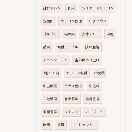
排水ドレン
作成
ワイヤードリモコン
洗面所
エアコン修理
ログハウス
ゴキブリ
福井県
大津マリー
中庭
破風
備付テーブル
狭い通路
トランクルーム
室外機吊り上げ
3階～１階
エアコン取付
相見積
中古販売
テラス屋根
引込線
３階壁面
害虫駆除
電場番号
電話番号
リモコン
カーポート
時間
賃貸
ボードアンカー