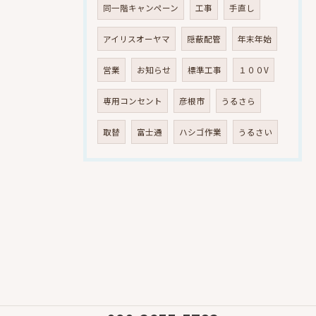
同一階キャンペーン
工事
手直し
アイリスオーヤマ
隠蔽配管
年末年始
営業
お知らせ
標準工事
１００V
専用コンセント
彦根市
うるさら
取替
富士通
ハシゴ作業
うるさい