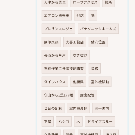
大津から栗東
ロープアクセス
難所
エアコン販売王
他店
猫
プレサンスロジェ
パナソニックホームズ
無印良品
大喜工務店
壁穴位置
長浜から草津
吹き抜け
石綿作業主任者技能講習
資格
ダイワハウス
他府県
室外機移動
守山から近江八幡
露出配管
２台の配管
室内機裏側
同一町内
下屋
ハシゴ
木
ドライブスルー
交換費用
脱着
室外機壁面
折り戸