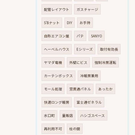
配管レイアウト
ガスチャージ
S’Bナット
DIY
お手持
自称エアコン屋
パテ
SANYO
へーベルハウス
Eシリーズ
取付有効長
ヤマダ電機
外壁にビス
強制冷房運転
カーテンボックス
冷暖房兼用
モール処理
窓貫通パネル
あったか
快適ロング暖房
富士通ゼネラル
水口町
量販店
ハシゴスペース
再利用不可
柱の間