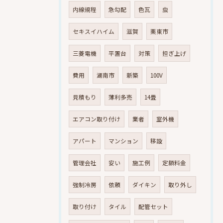
内線規程
急勾配
色瓦
虫
セキスイハイム
滋賀
栗東市
三菱電機
平置台
対策
担ぎ上げ
費用
湖南市
新築
100V
見積もり
薄利多売
14畳
エアコン取り付け
業者
室外機
アパート
マンション
移設
管理会社
安い
施工例
定額料金
強制冷房
依頼
ダイキン
取り外し
取り付け
タイル
配管セット