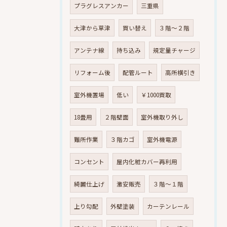
プラグレスアンカー
三重県
大津から草津
買い替え
３階～２階
アンテナ線
持ち込み
規定量チャージ
リフォーム後
配管ルート
高所横引き
室外機置場
低い
￥1000買取
18畳用
２階壁面
室外機取り外し
難所作業
３階カゴ
室外機電源
コンセント
屋内化粧カバー再利用
綺麗仕上げ
激安販売
３階～１階
上り勾配
外壁塗装
カーテンレール