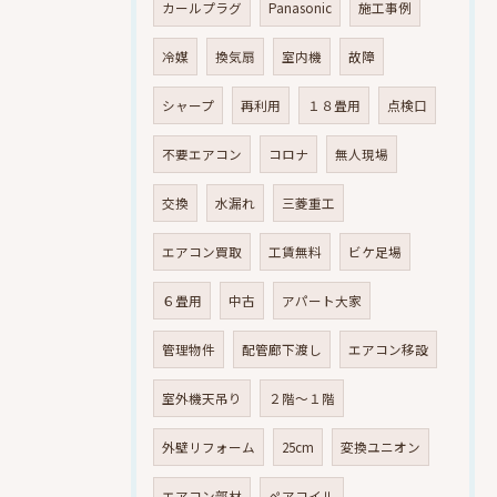
カールプラグ
Panasonic
施工事例
冷媒
換気扇
室内機
故障
シャープ
再利用
１８畳用
点検口
不要エアコン
コロナ
無人現場
交換
水漏れ
三菱重工
エアコン買取
工賃無料
ビケ足場
６畳用
中古
アパート大家
管理物件
配管廊下渡し
エアコン移設
室外機天吊り
２階～１階
外壁リフォーム
25cm
変換ユニオン
エアコン部材
ペアコイル