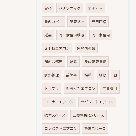
買替
パナソニック
オミット
屋内カバー
配管折れ
専用回路
延長
同一家屋内移設
同一家屋内
お手持エアコン
家屋内移設
別のお部屋
結露
屋内配管接続
断熱処理
故障率
機種
移動
風
トラブル
もらったエアコン
工事費用
コーナーエアコン
セパレートエアコン
据付スペース
三菱電機Rシリーズ
コンパクトエアコン
設置スペース