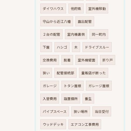
ダイワハウス
他府県
室外機移動
守山から近江八幡
露出配管
２台の配管
室内機裏側
同一町内
下屋
ハシゴ
木
ドライブスルー
交換費用
脱着
室外機壁面
折り戸
狭い
配管接続部
量販店が断った
ガレージ
トタン屋根
ガレージ屋根
入替費用
設置個所
養生
パイプスペース
狭い場所
当日受付
ウッドデッキ
エアコン工事費用