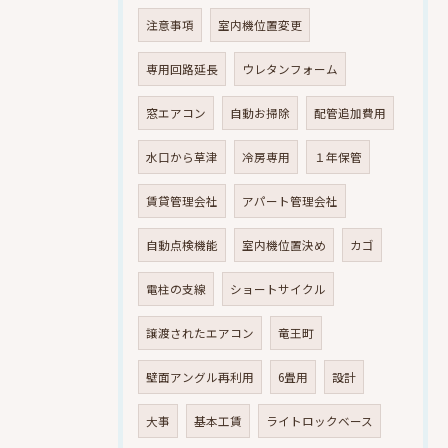
注意事項
室内機位置変更
専用回路延長
ウレタンフォーム
窓エアコン
自動お掃除
配管追加費用
水口から草津
冷房専用
１年保管
賃貸管理会社
アパート管理会社
自動点検機能
室内機位置決め
カゴ
電柱の支線
ショートサイクル
譲渡されたエアコン
竜王町
壁面アングル再利用
6畳用
設計
大事
基本工賃
ライトロックベース