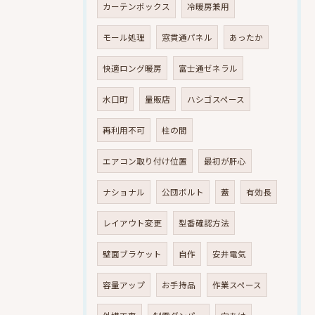
カーテンボックス
冷暖房兼用
モール処理
窓貫通パネル
あったか
快適ロング暖房
富士通ゼネラル
水口町
量販店
ハシゴスペース
再利用不可
柱の間
エアコン取り付け位置
最初が肝心
ナショナル
公団ボルト
蓋
有効長
レイアウト変更
型番確認方法
壁面ブラケット
自作
安井電気
容量アップ
お手持品
作業スペース