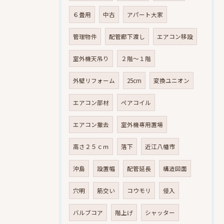
６畳用
中古
アパート大家
管理物件
配管廊下渡し
エアコン移設
室外機天吊り
２階～１階
外壁リフォーム
25cm
変換ユニオン
エアコン部材
ペアコイル
エアコン撤去
室外機専用置場
高さ２５ｃｍ
落下
近江八幡市
沖島
設置幅
配管延長
構造図面
穴明
筋交い
コウモリ
侵入
バルブコア
階上げ
シャッター