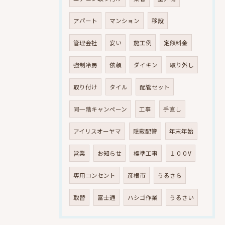
アパート
マンション
移設
管理会社
安い
施工例
定額料金
強制冷房
依頼
ダイキン
取り外し
取り付け
タイル
配管セット
同一階キャンペーン
工事
手直し
アイリスオーヤマ
隠蔽配管
年末年始
営業
お知らせ
標準工事
１００V
専用コンセント
彦根市
うるさら
取替
富士通
ハシゴ作業
うるさい