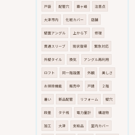
戸袋
配管穴
霧ヶ峰
注意点
大津市内
化粧カバー
店舗
壁面アングル
上から下
修理
貫通スリーブ
現状復帰
緊急対応
外壁タイル
換気
アングル再利用
ロフト
同一階設置
外観
美しさ
お掃除機能
販売中
戸建
２階
暑い
新品配管
リフォーム
壁穴
段差
タテ桟
電力量計
構造物
加工
大津
支給品
室内カバー