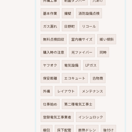
外構工事
制震ダンパー
穴あけ
基本作業
擁壁
消防設備点検
ガス漏れ
日野町
リコール
無料点検回収
室内機サイズ
緩い傾斜
購入時の注意
光ファイバー
同時
ヤフオク
電気設備
LPガス
保安距離
エコキュート
古物商
外構
レイアウト
メンテナンス
仕事始め
第二種電気工事士
登録電気工事業者
インシュロック
梱包
床下配管
断熱ドレン
後付け