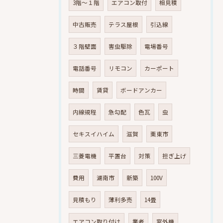
3階～１階
エアコン取付
相見積
中古販売
テラス屋根
引込線
３階壁面
害虫駆除
電場番号
電話番号
リモコン
カーポート
時間
賃貸
ボードアンカー
内線規程
急勾配
色瓦
虫
セキスイハイム
滋賀
栗東市
三菱電機
平置台
対策
担ぎ上げ
費用
湖南市
新築
100V
見積もり
薄利多売
14畳
エアコン取り付け
業者
室外機