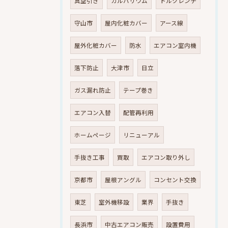
真空引き
ガルバリウム
トルクレンチ
守山市
屋内化粧カバー
アース線
屋外化粧カバー
防水
エアコン室内機
落下防止
大津市
日立
ガス漏れ防止
テープ巻き
エアコン入替
配管再利用
ホームページ
リニューアル
手抜き工事
買取
エアコン取り外し
京都市
屋根アングル
コンセント交換
東芝
室外機移設
業界
手抜き
長浜市
中古エアコン販売
設置費用