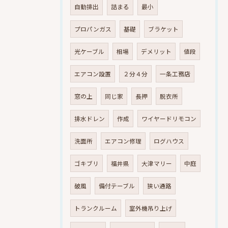
自動排出
詰まる
最小
プロパンガス
基礎
ブラケット
光ケーブル
相場
デメリット
値段
エアコン設置
２分４分
一条工務店
窓の上
同じ家
長押
脱衣所
排水ドレン
作成
ワイヤードリモコン
洗面所
エアコン修理
ログハウス
ゴキブリ
福井県
大津マリー
中庭
破風
備付テーブル
狭い通路
トランクルーム
室外機吊り上げ