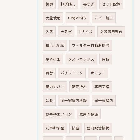
綺麗
担ぎ降し
長すぎ
セット配管
大量使用
中間水切り
カバー加工
入居
大急ぎ
Lサイズ
２段置用架台
横出し配管
フィルター自動お掃除
屋外排出
ダストボックス
背板
買替
パナソニック
オミット
屋内カバー
配管折れ
専用回路
延長
同一家屋内移設
同一家屋内
お手持エアコン
家屋内移設
別のお部屋
結露
屋内配管接続