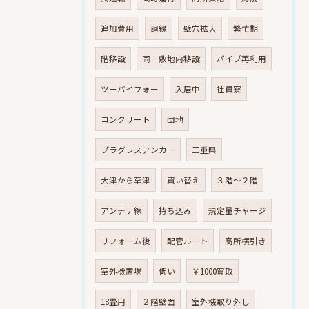
追加費用
廻縁
壁穴拡大
繁忙期
階移設
同一敷地内移設
パイプ再利用
ツーバイフォー
入居中
社員寮
コンクリート
団地
プラグレスアンカー
三重県
大津から草津
買い替え
３階～２階
アンテナ線
持ち込み
規定量チャージ
リフォーム後
配管ルート
高所横引き
室外機置場
低い
￥1000買取
18畳用
２階壁面
室外機取り外し