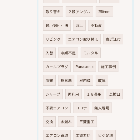
取り替え
２段アングル
250mm
最小据付寸法
窓上
不動産
リビング
エアコン取り替え
東近江市
入替
冷媒不足
モルタル
カールプラグ
Panasonic
施工事例
冷媒
換気扇
室内機
故障
シャープ
再利用
１８畳用
点検口
不要エアコン
コロナ
無人現場
交換
水漏れ
三菱重工
エアコン買取
工賃無料
ビケ足場