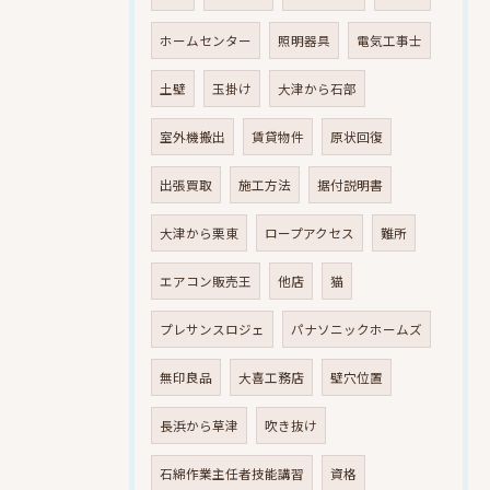
ホームセンター
照明器具
電気工事士
土壁
玉掛け
大津から石部
室外機搬出
賃貸物件
原状回復
出張買取
施工方法
据付説明書
大津から栗東
ロープアクセス
難所
エアコン販売王
他店
猫
プレサンスロジェ
パナソニックホームズ
無印良品
大喜工務店
壁穴位置
長浜から草津
吹き抜け
石綿作業主任者技能講習
資格