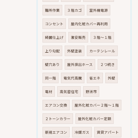
難所作業
３階カゴ
室外機電源
コンセント
屋内化粧カバー再利用
綺麗仕上げ
激安販売
３階～１階
上り勾配
外壁塗装
カーテンレール
壁穴あり
屋外排出ホース
２つ続き
同一階
電気代高騰
省エネ
外壁
電材
高気密住宅
野洲市
エアコン交換
屋外化粧カバー２階～１階
２トーンカラー
屋外化粧カバー定額
新規エアコン
冷媒ガス
賃貸アパート