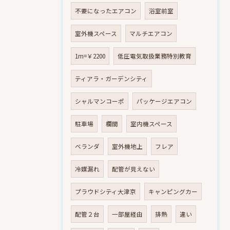
不要になったエアコン
浴室前室
室外機スペース
マルチエアコン
1m=￥2200
低圧電気取扱業務特別教育
ティアラ・ガーデンシティ
シャルマンコーポ
パッケージエアコン
駐車場
欄間
室内機スペース
ベランダ
室外機地上
フレア
冷媒漏れ
配管が見えない
プラウドシティ大津京
キャンピングカー
配管２台
一部屋経由
排熱
違い