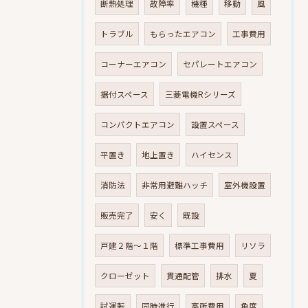
断熱処理
故障率
機種
移動
風
トラブル
もらったエアコン
工事費用
コーナーエアコン
セパレートエアコン
据付スペース
三菱電機Rシリーズ
コンパクトエアコン
設置スペース
平置き
地上置き
ハイセンス
消防法
非常用避難ハッチ
室外機設置
販売完了
安く
既設
戸建２階～１階
標準工事費用
リソラ
クローゼット
貫通配管
排水
夏
試運転
同時進行
高所費用
角度