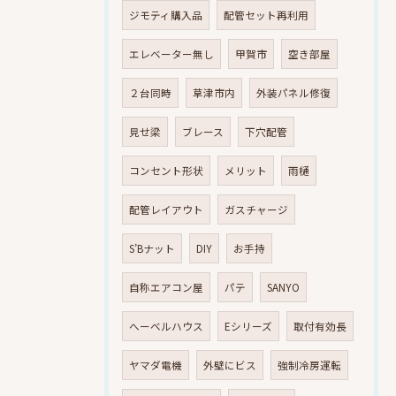
ジモティ購入品
配管セット再利用
エレベーター無し
甲賀市
空き部屋
２台同時
草津市内
外装パネル修復
見せ梁
ブレース
下穴配管
コンセント形状
メリット
雨樋
配管レイアウト
ガスチャージ
S’Bナット
DIY
お手持
自称エアコン屋
パテ
SANYO
へーベルハウス
Eシリーズ
取付有効長
ヤマダ電機
外壁にビス
強制冷房運転