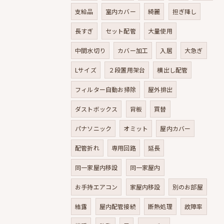
支給品
室内カバー
綺麗
担ぎ降し
長すぎ
セット配管
大量使用
中間水切り
カバー加工
入居
大急ぎ
Lサイズ
２段置用架台
横出し配管
フィルター自動お掃除
屋外排出
ダストボックス
背板
買替
パナソニック
オミット
屋内カバー
配管折れ
専用回路
延長
同一家屋内移設
同一家屋内
お手持エアコン
家屋内移設
別のお部屋
結露
屋内配管接続
断熱処理
故障率