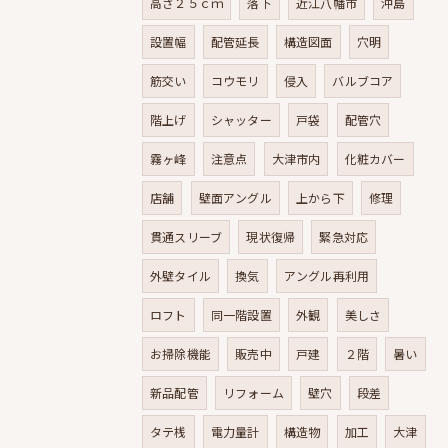
高さ２５ｃｍ
落下
近江八幡市
沖島
設置幅
配管延長
構造図面
穴明
筋交い
コウモリ
侵入
バルブコア
階上げ
シャッター
戸袋
配管穴
霧ヶ峰
注意点
大津市内
化粧カバー
店舗
壁面アングル
上から下
修理
貫通スリーブ
現状復帰
緊急対応
外壁タイル
換気
アングル再利用
ロフト
同一階設置
外観
美しさ
お掃除機能
販売中
戸建
２階
暑い
新品配管
リフォーム
壁穴
段差
タテ桟
電力量計
構造物
加工
大津