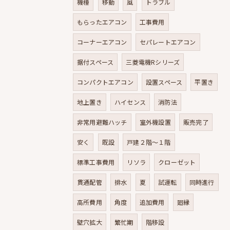
機種
移動
風
トラブル
もらったエアコン
工事費用
コーナーエアコン
セパレートエアコン
据付スペース
三菱電機Rシリーズ
コンパクトエアコン
設置スペース
平置き
地上置き
ハイセンス
消防法
非常用避難ハッチ
室外機設置
販売完了
安く
既設
戸建２階～１階
標準工事費用
リソラ
クローゼット
貫通配管
排水
夏
試運転
同時進行
高所費用
角度
追加費用
廻縁
壁穴拡大
繁忙期
階移設