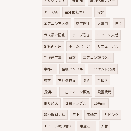
トルクレンチ
守山市
屋内化粧カバー
アース線
屋外化粧カバー
防水
エアコン室内機
落下防止
大津市
日立
ガス漏れ防止
テープ巻き
エアコン入替
配管再利用
ホームページ
リニューアル
手抜き工事
買取
エアコン取り外し
京都市
屋根アングル
コンセント交換
東芝
室外機移設
業界
手抜き
長浜市
中古エアコン販売
設置費用
取り替え
２段アングル
250mm
最小据付寸法
窓上
不動産
リビング
エアコン取り替え
東近江市
入替