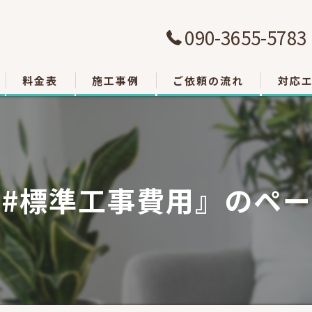
090-3655-5783
料金表
施工事例
ご依頼の流れ
対応
大津市
草津市
#標準工事費用』のペ
栗東市
東近江
甲賀市