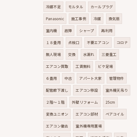
冷媒不足
モルタル
カールプラグ
Panasonic
施工事例
冷媒
換気扇
室内機
故障
シャープ
再利用
１８畳用
点検口
不要エアコン
コロナ
無人現場
交換
水漏れ
三菱重工
エアコン買取
工賃無料
ビケ足場
６畳用
中古
アパート大家
管理物件
配管廊下渡し
エアコン移設
室外機天吊り
２階～１階
外壁リフォーム
25cm
変換ユニオン
エアコン部材
ペアコイル
エアコン撤去
室外機専用置場