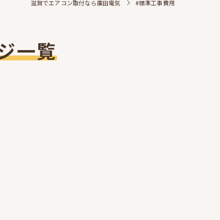
滋賀でエアコン取付なら廣田電気
#標準工事費用
ジ一覧