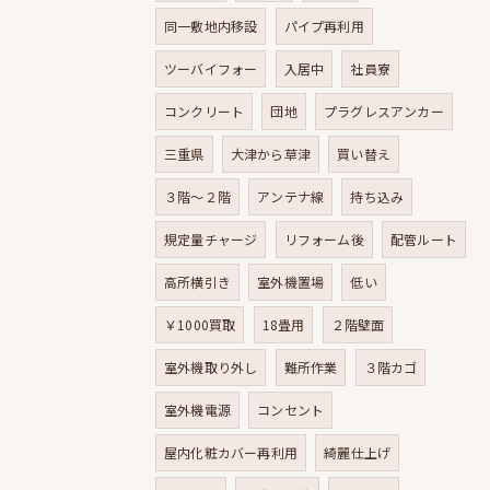
同一敷地内移設
パイプ再利用
ツーバイフォー
入居中
社員寮
コンクリート
団地
プラグレスアンカー
三重県
大津から草津
買い替え
３階～２階
アンテナ線
持ち込み
規定量チャージ
リフォーム後
配管ルート
高所横引き
室外機置場
低い
￥1000買取
18畳用
２階壁面
室外機取り外し
難所作業
３階カゴ
室外機電源
コンセント
屋内化粧カバー再利用
綺麗仕上げ