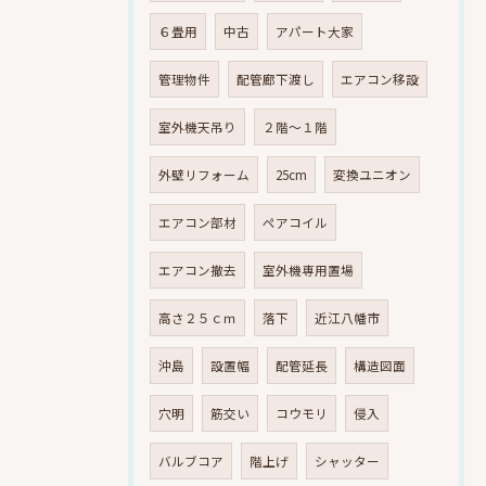
６畳用
中古
アパート大家
管理物件
配管廊下渡し
エアコン移設
室外機天吊り
２階～１階
外壁リフォーム
25cm
変換ユニオン
エアコン部材
ペアコイル
エアコン撤去
室外機専用置場
高さ２５ｃｍ
落下
近江八幡市
沖島
設置幅
配管延長
構造図面
穴明
筋交い
コウモリ
侵入
バルブコア
階上げ
シャッター