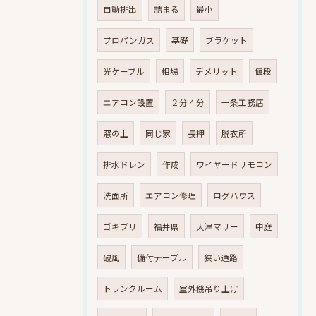
自動排出
詰まる
最小
プロパンガス
基礎
ブラケット
光ケーブル
相場
デメリット
値段
エアコン設置
２分４分
一条工務店
窓の上
同じ家
長押
脱衣所
排水ドレン
作成
ワイヤードリモコン
洗面所
エアコン修理
ログハウス
ゴキブリ
福井県
大津マリー
中庭
破風
備付テーブル
狭い通路
トランクルーム
室外機吊り上げ