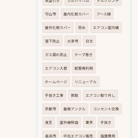
真空引き
ガルバリウム
トルクレンチ
守山市
屋内化粧カバー
アース線
屋外化粧カバー
防水
エアコン室内機
落下防止
大津市
日立
ガス漏れ防止
テープ巻き
エアコン入替
配管再利用
ホームページ
リニューアル
手抜き工事
買取
エアコン取り外し
京都市
屋根アングル
コンセント交換
東芝
室外機移設
業界
手抜き
長浜市
中古エアコン販売
設置費用