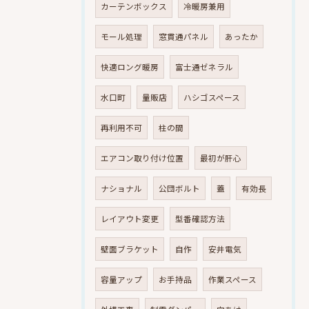
カーテンボックス
冷暖房兼用
モール処理
窓貫通パネル
あったか
快適ロング暖房
富士通ゼネラル
水口町
量販店
ハシゴスペース
再利用不可
柱の間
エアコン取り付け位置
最初が肝心
ナショナル
公団ボルト
蓋
有効長
レイアウト変更
型番確認方法
壁面ブラケット
自作
安井電気
容量アップ
お手持品
作業スペース