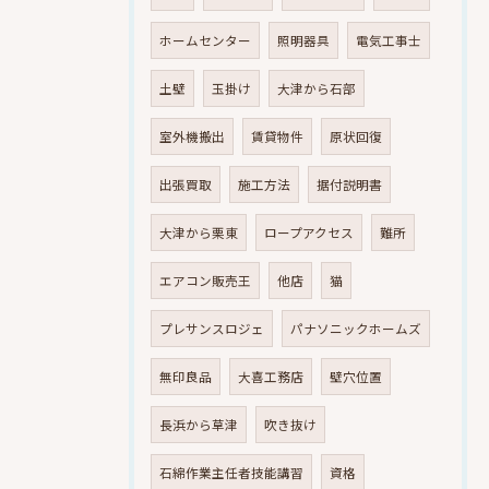
ホームセンター
照明器具
電気工事士
土壁
玉掛け
大津から石部
室外機搬出
賃貸物件
原状回復
出張買取
施工方法
据付説明書
大津から栗東
ロープアクセス
難所
エアコン販売王
他店
猫
プレサンスロジェ
パナソニックホームズ
無印良品
大喜工務店
壁穴位置
長浜から草津
吹き抜け
石綿作業主任者技能講習
資格