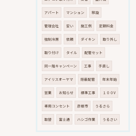
アパート
マンション
移設
管理会社
安い
施工例
定額料金
強制冷房
依頼
ダイキン
取り外し
取り付け
タイル
配管セット
同一階キャンペーン
工事
手直し
アイリスオーヤマ
隠蔽配管
年末年始
営業
お知らせ
標準工事
１００V
専用コンセント
彦根市
うるさら
取替
富士通
ハシゴ作業
うるさい