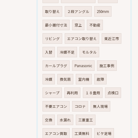
取り替え
２段アングル
250mm
最小据付寸法
窓上
不動産
リビング
エアコン取り替え
東近江市
入替
冷媒不足
モルタル
カールプラグ
Panasonic
施工事例
冷媒
換気扇
室内機
故障
シャープ
再利用
１８畳用
点検口
不要エアコン
コロナ
無人現場
交換
水漏れ
三菱重工
エアコン買取
工賃無料
ビケ足場