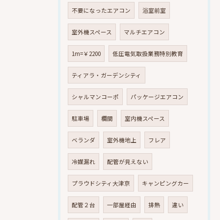
不要になったエアコン
浴室前室
室外機スペース
マルチエアコン
1m=￥2200
低圧電気取扱業務特別教育
ティアラ・ガーデンシティ
シャルマンコーポ
パッケージエアコン
駐車場
欄間
室内機スペース
ベランダ
室外機地上
フレア
冷媒漏れ
配管が見えない
プラウドシティ大津京
キャンピングカー
配管２台
一部屋経由
排熱
違い