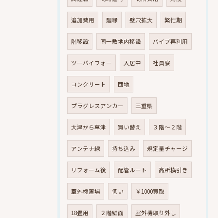
追加費用
廻縁
壁穴拡大
繁忙期
階移設
同一敷地内移設
パイプ再利用
ツーバイフォー
入居中
社員寮
コンクリート
団地
プラグレスアンカー
三重県
大津から草津
買い替え
３階～２階
アンテナ線
持ち込み
規定量チャージ
リフォーム後
配管ルート
高所横引き
室外機置場
低い
￥1000買取
18畳用
２階壁面
室外機取り外し