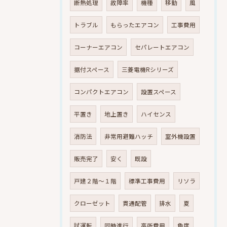
断熱処理
故障率
機種
移動
風
トラブル
もらったエアコン
工事費用
コーナーエアコン
セパレートエアコン
据付スペース
三菱電機Rシリーズ
コンパクトエアコン
設置スペース
平置き
地上置き
ハイセンス
消防法
非常用避難ハッチ
室外機設置
販売完了
安く
既設
戸建２階～１階
標準工事費用
リソラ
クローゼット
貫通配管
排水
夏
試運転
同時進行
高所費用
角度