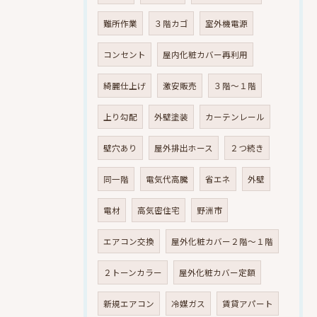
難所作業
３階カゴ
室外機電源
コンセント
屋内化粧カバー再利用
綺麗仕上げ
激安販売
３階～１階
上り勾配
外壁塗装
カーテンレール
壁穴あり
屋外排出ホース
２つ続き
同一階
電気代高騰
省エネ
外壁
電材
高気密住宅
野洲市
エアコン交換
屋外化粧カバー２階～１階
２トーンカラー
屋外化粧カバー定額
新規エアコン
冷媒ガス
賃貸アパート