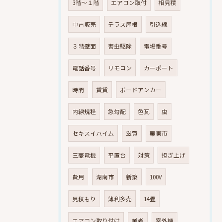
3階～１階
エアコン取付
相見積
中古販売
テラス屋根
引込線
３階壁面
害虫駆除
電場番号
電話番号
リモコン
カーポート
時間
賃貸
ボードアンカー
内線規程
急勾配
色瓦
虫
セキスイハイム
滋賀
栗東市
三菱電機
平置台
対策
担ぎ上げ
費用
湖南市
新築
100V
見積もり
薄利多売
14畳
エアコン取り付け
業者
室外機