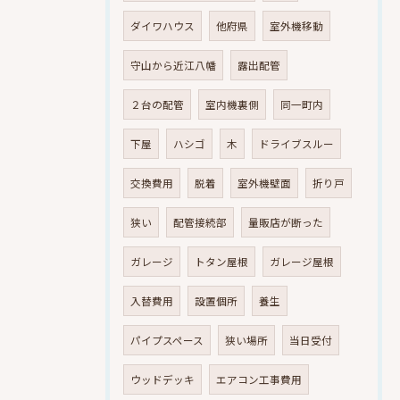
ダイワハウス
他府県
室外機移動
守山から近江八幡
露出配管
２台の配管
室内機裏側
同一町内
下屋
ハシゴ
木
ドライブスルー
交換費用
脱着
室外機壁面
折り戸
狭い
配管接続部
量販店が断った
ガレージ
トタン屋根
ガレージ屋根
入替費用
設置個所
養生
パイプスペース
狭い場所
当日受付
ウッドデッキ
エアコン工事費用