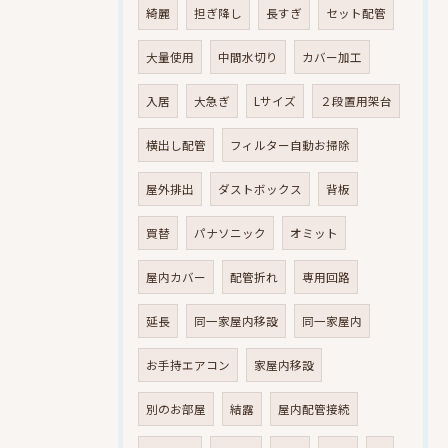
綺麗
担ぎ降し
長すぎ
セット配管
大量使用
中間水切り
カバー加工
入居
大急ぎ
Lサイズ
２段置用架台
横出し配管
フィルター自動お掃除
屋外排出
ダストボックス
背板
買替
パナソニック
オミット
屋内カバー
配管折れ
専用回路
延長
同一家屋内移設
同一家屋内
お手持エアコン
家屋内移設
別のお部屋
結露
屋内配管接続