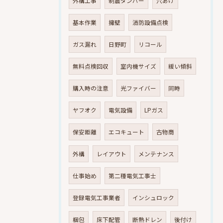
外構工事
制震ダンパー
穴あけ
基本作業
擁壁
消防設備点検
ガス漏れ
日野町
リコール
無料点検回収
室内機サイズ
緩い傾斜
購入時の注意
光ファイバー
同時
ヤフオク
電気設備
LPガス
保安距離
エコキュート
古物商
外構
レイアウト
メンテナンス
仕事始め
第二種電気工事士
登録電気工事業者
インシュロック
梱包
床下配管
断熱ドレン
後付け