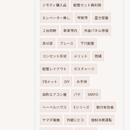
ジモティ購入品
配管セット再利用
エレベーター無し
甲賀市
空き部屋
２台同時
草津市内
外装パネル修復
見せ梁
ブレース
下穴配管
コンセント形状
メリット
雨樋
配管レイアウト
ガスチャージ
S’Bナット
DIY
お手持
自称エアコン屋
パテ
SANYO
へーベルハウス
Eシリーズ
取付有効長
ヤマダ電機
外壁にビス
強制冷房運転