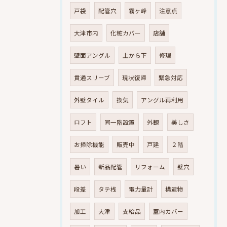
戸袋
配管穴
霧ヶ峰
注意点
大津市内
化粧カバー
店舗
壁面アングル
上から下
修理
貫通スリーブ
現状復帰
緊急対応
外壁タイル
換気
アングル再利用
ロフト
同一階設置
外観
美しさ
お掃除機能
販売中
戸建
２階
暑い
新品配管
リフォーム
壁穴
段差
タテ桟
電力量計
構造物
加工
大津
支給品
室内カバー