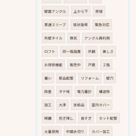
壁面アングル
上から下
修理
貫通スリーブ
現状復帰
緊急対応
外壁タイル
換気
アングル再利用
ロフト
同一階設置
外観
美しさ
お掃除機能
販売中
戸建
２階
暑い
新品配管
リフォーム
壁穴
段差
タテ桟
電力量計
構造物
加工
大津
支給品
室内カバー
綺麗
担ぎ降し
長すぎ
セット配管
大量使用
中間水切り
カバー加工