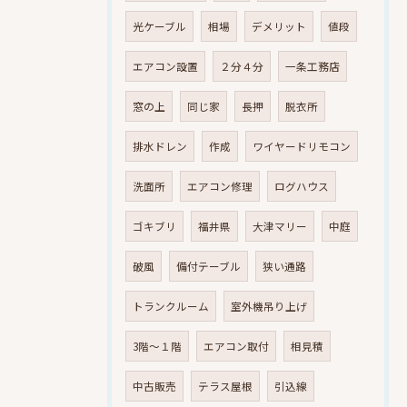
光ケーブル
相場
デメリット
値段
エアコン設置
２分４分
一条工務店
窓の上
同じ家
長押
脱衣所
排水ドレン
作成
ワイヤードリモコン
洗面所
エアコン修理
ログハウス
ゴキブリ
福井県
大津マリー
中庭
破風
備付テーブル
狭い通路
トランクルーム
室外機吊り上げ
3階～１階
エアコン取付
相見積
中古販売
テラス屋根
引込線