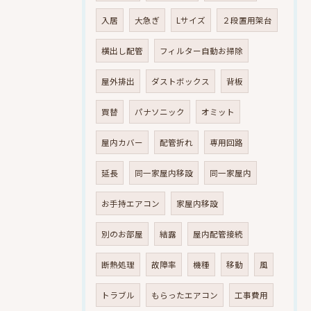
入居
大急ぎ
Lサイズ
２段置用架台
横出し配管
フィルター自動お掃除
屋外排出
ダストボックス
背板
買替
パナソニック
オミット
屋内カバー
配管折れ
専用回路
延長
同一家屋内移設
同一家屋内
お手持エアコン
家屋内移設
別のお部屋
結露
屋内配管接続
断熱処理
故障率
機種
移動
風
トラブル
もらったエアコン
工事費用