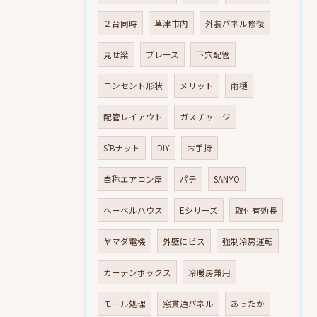
２台同時
草津市内
外装パネル修復
見せ梁
ブレース
下穴配管
コンセント形状
メリット
雨樋
配管レイアウト
ガスチャージ
S’Bナット
DIY
お手持
自称エアコン屋
パテ
SANYO
へーベルハウス
Eシリーズ
取付有効長
ヤマダ電機
外壁にビス
強制冷房運転
カーテンボックス
冷暖房兼用
モール処理
窓貫通パネル
あったか