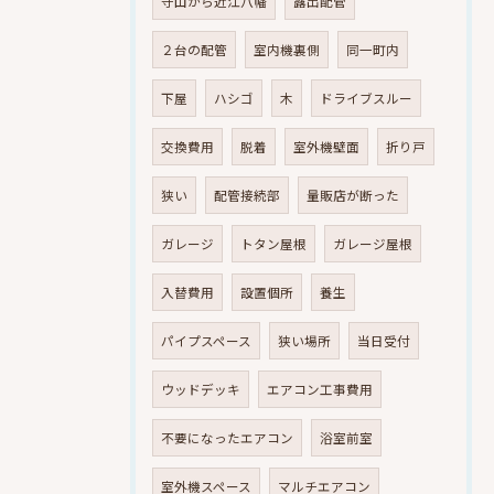
守山から近江八幡
露出配管
２台の配管
室内機裏側
同一町内
下屋
ハシゴ
木
ドライブスルー
交換費用
脱着
室外機壁面
折り戸
狭い
配管接続部
量販店が断った
ガレージ
トタン屋根
ガレージ屋根
入替費用
設置個所
養生
パイプスペース
狭い場所
当日受付
ウッドデッキ
エアコン工事費用
不要になったエアコン
浴室前室
室外機スペース
マルチエアコン