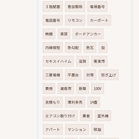
３階壁面
害虫駆除
電場番号
電話番号
リモコン
カーポート
時間
賃貸
ボードアンカー
内線規程
急勾配
色瓦
虫
セキスイハイム
滋賀
栗東市
三菱電機
平置台
対策
担ぎ上げ
費用
湖南市
新築
100V
見積もり
薄利多売
14畳
エアコン取り付け
業者
室外機
アパート
マンション
移設