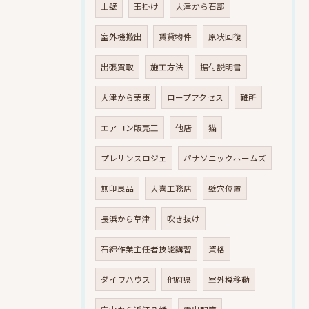
土壁
玉掛け
大津から石部
室外機搬出
賃貸物件
原状回復
出張買取
施工方法
据付説明書
大津から栗東
ロープアクセス
難所
エアコン販売王
他店
猫
プレサンスロジェ
パナソニックホームズ
無印良品
大喜工務店
壁穴位置
長浜から草津
吹き抜け
石綿作業主任者技能講習
資格
ダイワハウス
他府県
室外機移動