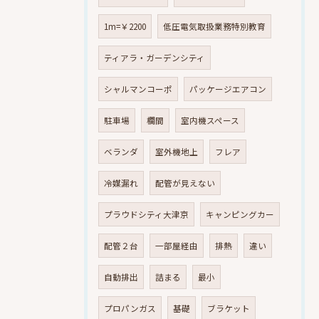
1m=￥2200
低圧電気取扱業務特別教育
ティアラ・ガーデンシティ
シャルマンコーポ
パッケージエアコン
駐車場
欄間
室内機スペース
ベランダ
室外機地上
フレア
冷媒漏れ
配管が見えない
プラウドシティ大津京
キャンピングカー
配管２台
一部屋経由
排熱
違い
自動排出
詰まる
最小
プロパンガス
基礎
ブラケット