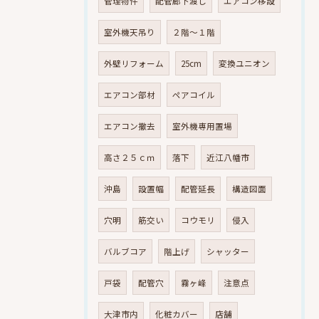
管理物件
配管廊下渡し
エアコン移設
室外機天吊り
２階～１階
外壁リフォーム
25cm
変換ユニオン
エアコン部材
ペアコイル
エアコン撤去
室外機専用置場
高さ２５ｃｍ
落下
近江八幡市
沖島
設置幅
配管延長
構造図面
穴明
筋交い
コウモリ
侵入
バルブコア
階上げ
シャッター
戸袋
配管穴
霧ヶ峰
注意点
大津市内
化粧カバー
店舗