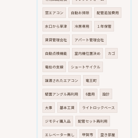
窓エアコン
自動お掃除
配管追加費用
水口から草津
冷房専用
１年保管
賃貸管理会社
アパート管理会社
自動点検機能
室内機位置決め
カゴ
電柱の支線
ショートサイクル
譲渡されたエアコン
竜王町
壁面アングル再利用
6畳用
設計
大事
基本工賃
ライトロックベース
ジモティ購入品
配管セット再利用
エレベーター無し
甲賀市
空き部屋