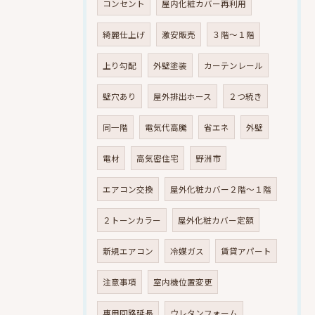
コンセント
屋内化粧カバー再利用
綺麗仕上げ
激安販売
３階～１階
上り勾配
外壁塗装
カーテンレール
壁穴あり
屋外排出ホース
２つ続き
同一階
電気代高騰
省エネ
外壁
電材
高気密住宅
野洲市
エアコン交換
屋外化粧カバー２階～１階
２トーンカラー
屋外化粧カバー定額
新規エアコン
冷媒ガス
賃貸アパート
注意事項
室内機位置変更
専用回路延長
ウレタンフォーム