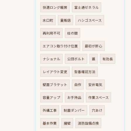
快適ロング暖房
富士通ゼネラル
水口町
量販店
ハシゴスペース
再利用不可
柱の間
エアコン取り付け位置
最初が肝心
ナショナル
公団ボルト
蓋
有効長
レイアウト変更
型番確認方法
壁面ブラケット
自作
安井電気
容量アップ
お手持品
作業スペース
外構工事
制震ダンパー
穴あけ
基本作業
擁壁
消防設備点検