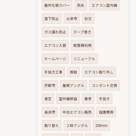
屋外化粧カバー
防水
エアコン室内機
落下防止
大津市
日立
ガス漏れ防止
テープ巻き
エアコン入替
配管再利用
ホームページ
リニューアル
手抜き工事
買取
エアコン取り外し
京都市
屋根アングル
コンセント交換
東芝
室外機移設
業界
手抜き
長浜市
中古エアコン販売
設置費用
取り替え
２段アングル
250mm