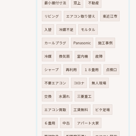
最小据付寸法
窓上
不動産
リビング
エアコン取り替え
東近江市
入替
冷媒不足
モルタル
カールプラグ
Panasonic
施工事例
冷媒
換気扇
室内機
故障
シャープ
再利用
１８畳用
点検口
不要エアコン
コロナ
無人現場
交換
水漏れ
三菱重工
エアコン買取
工賃無料
ビケ足場
６畳用
中古
アパート大家