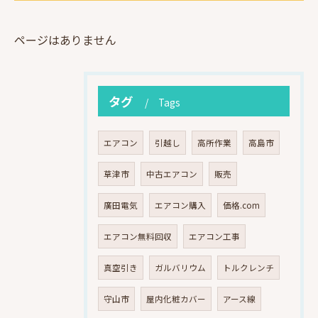
ページはありません
タグ
Tags
エアコン
引越し
高所作業
高島市
草津市
中古エアコン
販売
廣田電気
エアコン購入
価格.com
エアコン無料回収
エアコン工事
真空引き
ガルバリウム
トルクレンチ
守山市
屋内化粧カバー
アース線