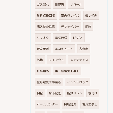
ガス漏れ
日野町
リコール
無料点検回収
室内機サイズ
緩い傾斜
購入時の注意
光ファイバー
同時
ヤフオク
電気設備
LPガス
保安距離
エコキュート
古物商
外構
レイアウト
メンテナンス
仕事始め
第二種電気工事士
登録電気工事業者
インシュロック
梱包
床下配管
断熱ドレン
後付け
ホームセンター
照明器具
電気工事士