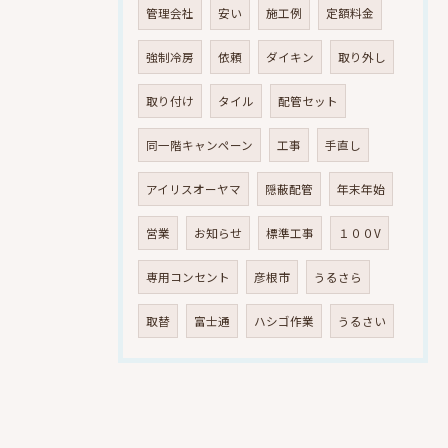
管理会社
安い
施工例
定額料金
強制冷房
依頼
ダイキン
取り外し
取り付け
タイル
配管セット
同一階キャンペーン
工事
手直し
アイリスオーヤマ
隠蔽配管
年末年始
営業
お知らせ
標準工事
１００V
専用コンセント
彦根市
うるさら
取替
富士通
ハシゴ作業
うるさい