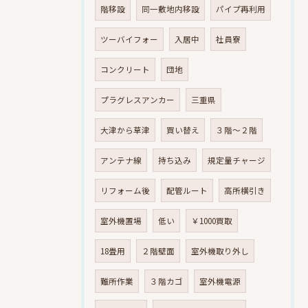
階移設
同一敷地内移設
パイプ再利用
ツーバイフォー
入居中
社員寮
コンクリート
団地
プラグレスアンカー
三重県
大津から草津
買い替え
３階～２階
アンテナ線
持ち込み
規定量チャージ
リフォーム後
配管ルート
高所横引き
室外機置場
低い
￥1000買取
18畳用
２階壁面
室外機取り外し
難所作業
３階カゴ
室外機電源