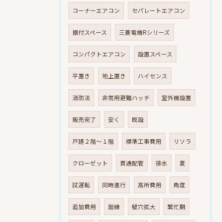
コーナーエアコン
セパレートエアコン
据付スペース
三菱電機Rシリーズ
コンパクトエアコン
設置スペース
平置き
地上置き
ハイセンス
消防法
非常用避難ハッチ
室外機設置
販売完了
安く
既設
戸建２階～１階
標準工事費用
リソラ
クローゼット
貫通配管
排水
夏
試運転
同時進行
高所費用
角度
追加費用
廻縁
壁穴拡大
繁忙期