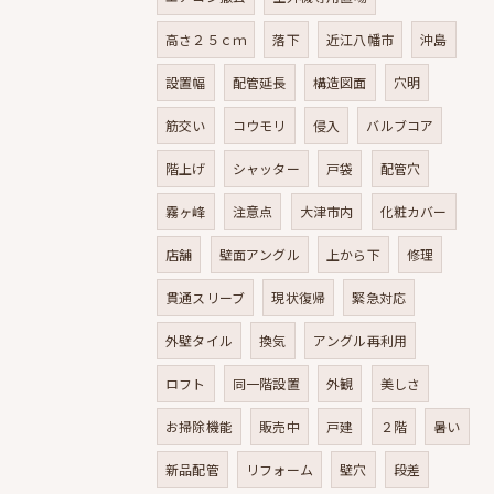
高さ２５ｃｍ
落下
近江八幡市
沖島
設置幅
配管延長
構造図面
穴明
筋交い
コウモリ
侵入
バルブコア
階上げ
シャッター
戸袋
配管穴
霧ヶ峰
注意点
大津市内
化粧カバー
店舗
壁面アングル
上から下
修理
貫通スリーブ
現状復帰
緊急対応
外壁タイル
換気
アングル再利用
ロフト
同一階設置
外観
美しさ
お掃除機能
販売中
戸建
２階
暑い
新品配管
リフォーム
壁穴
段差