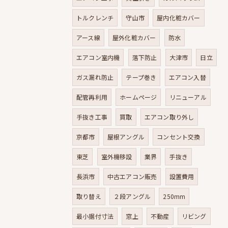
トルクレンチ
守山市
屋内化粧カバー
アース線
屋外化粧カバー
防水
エアコン室内機
落下防止
大津市
日立
ガス漏れ防止
テープ巻き
エアコン入替
配管再利用
ホームページ
リニューアル
手抜き工事
買取
エアコン取り外し
京都市
屋根アングル
コンセント交換
東芝
室外機移設
業界
手抜き
長浜市
中古エアコン販売
設置費用
取り替え
２段アングル
250mm
最小据付寸法
窓上
不動産
リビング