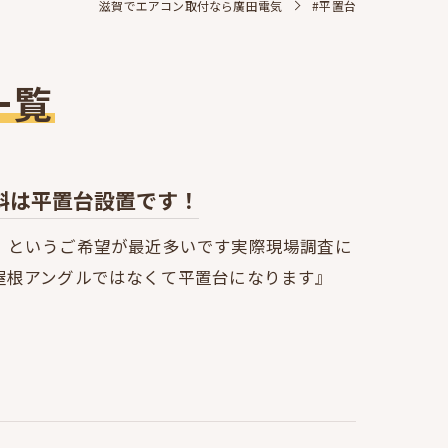
滋賀でエアコン取付なら廣田電気
#平置台
一覧
斜は平置台設置です！
』というご希望が最近多いです実際現場調査に
屋根アングルではなくて平置台になります』