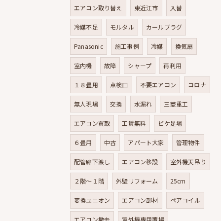
エアコン取り替え
東近江市
入替
冷媒不足
モルタル
カールプラグ
Panasonic
施工事例
冷媒
換気扇
室内機
故障
シャープ
再利用
１８畳用
点検口
不要エアコン
コロナ
無人現場
交換
水漏れ
三菱重工
エアコン買取
工賃無料
ビケ足場
６畳用
中古
アパート大家
管理物件
配管廊下渡し
エアコン移設
室外機天吊り
２階～１階
外壁リフォーム
25cm
変換ユニオン
エアコン部材
ペアコイル
エアコン撤去
室外機専用置場