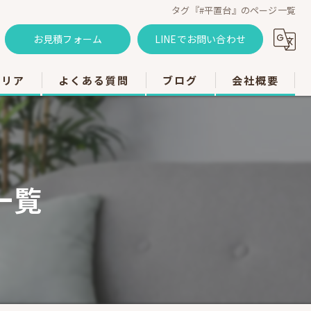
タグ『#平置台』のページ一覧
お見積フォーム
LINEでお問い合わせ
エリア
よくある質問
ブログ
会社概要
のエアコン工事
のエアコン工事
一覧
のエアコン工事
市のエアコン工事
のエアコン工事