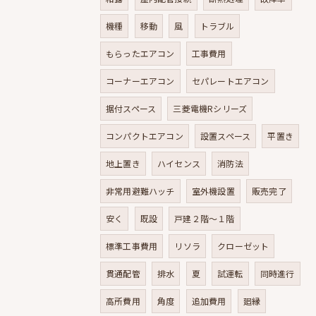
機種
移動
風
トラブル
もらったエアコン
工事費用
コーナーエアコン
セパレートエアコン
据付スペース
三菱電機Rシリーズ
コンパクトエアコン
設置スペース
平置き
地上置き
ハイセンス
消防法
非常用避難ハッチ
室外機設置
販売完了
安く
既設
戸建２階～１階
標準工事費用
リソラ
クローゼット
貫通配管
排水
夏
試運転
同時進行
高所費用
角度
追加費用
廻縁