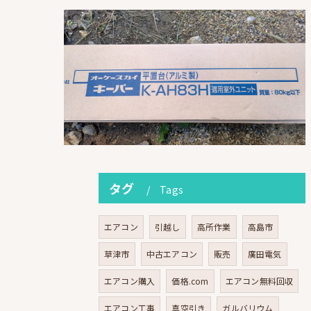
タグ
Tags
エアコン
引越し
高所作業
高島市
草津市
中古エアコン
販売
廣田電気
エアコン購入
価格.com
エアコン無料回収
エアコン工事
真空引き
ガルバリウム