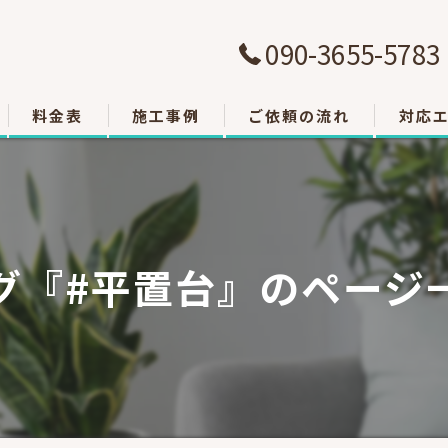
090-3655-5783
料金表
施工事例
ご依頼の流れ
対応
大津市
草津市
グ『#平置台』のページ
栗東市
東近江
甲賀市