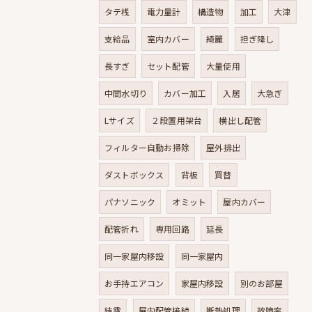
タテ桟
電力量計
構造物
加工
大津
支給品
室内カバー
綺麗
担ぎ降し
長すぎ
セット配管
大量使用
中間水切り
カバー加工
入居
大急ぎ
Lサイズ
２段置用架台
横出し配管
フィルター自動お掃除
屋外排出
ダストボックス
背板
買替
パナソニック
オミット
屋内カバー
配管折れ
専用回路
延長
同一家屋内移設
同一家屋内
お手持エアコン
家屋内移設
別のお部屋
結露
屋内配管接続
断熱処理
故障率