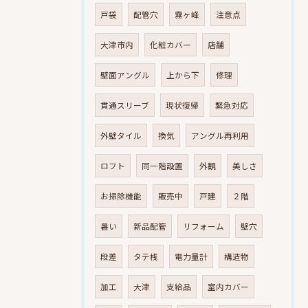
戸袋
配管穴
霧ヶ峰
注意点
大津市内
化粧カバー
店舗
壁面アングル
上から下
修理
貫通スリーブ
現状復帰
緊急対応
外壁タイル
換気
アングル再利用
ロフト
同一階設置
外観
美しさ
お掃除機能
販売中
戸建
２階
暑い
新品配管
リフォーム
壁穴
段差
タテ桟
電力量計
構造物
加工
大津
支給品
室内カバー