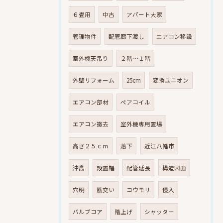
６畳用
中古
アパート大家
管理物件
配管廊下渡し
エアコン移設
室外機天吊り
２階～１階
外壁リフォーム
25cm
変換ユニオン
エアコン部材
ペアコイル
エアコン撤去
室外機専用置場
高さ２５ｃｍ
落下
近江八幡市
沖島
設置幅
配管延長
構造図面
穴明
筋交い
コウモリ
侵入
バルブコア
階上げ
シャッター