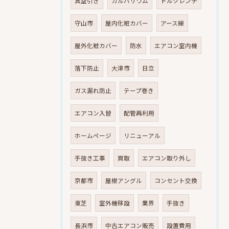
真空引き
ガルバリウム
トルクレンチ
守山市
屋内化粧カバー
アース線
屋外化粧カバー
防水
エアコン室内機
落下防止
大津市
日立
ガス漏れ防止
テープ巻き
エアコン入替
配管再利用
ホームページ
リニューアル
手抜き工事
買取
エアコン取り外し
京都市
屋根アングル
コンセント交換
東芝
室外機移設
業界
手抜き
長浜市
中古エアコン販売
設置費用