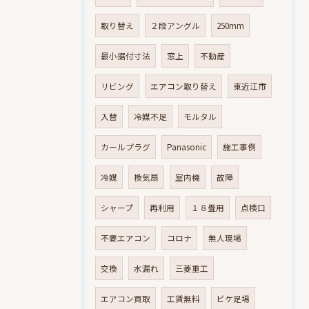
取り替え
２段アングル
250mm
最小据付寸法
窓上
不動産
リビング
エアコン取り替え
東近江市
入替
冷媒不足
モルタル
カールプラグ
Panasonic
施工事例
冷媒
換気扇
室内機
故障
シャープ
再利用
１８畳用
点検口
不要エアコン
コロナ
無人現場
交換
水漏れ
三菱重工
エアコン買取
工賃無料
ビケ足場