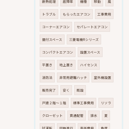
断熱処理
故障率
機種
移動
風
トラブル
もらったエアコン
工事費用
コーナーエアコン
セパレートエアコン
据付スペース
三菱電機Rシリーズ
コンパクトエアコン
設置スペース
平置き
地上置き
ハイセンス
消防法
非常用避難ハッチ
室外機設置
販売完了
安く
既設
戸建２階～１階
標準工事費用
リソラ
クローゼット
貫通配管
排水
夏
試運転
同時進行
高所費用
角度