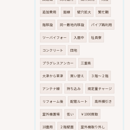
追加費用
廻縁
壁穴拡大
繁忙期
階移設
同一敷地内移設
パイプ再利用
ツーバイフォー
入居中
社員寮
コンクリート
団地
プラグレスアンカー
三重県
大津から草津
買い替え
３階～２階
アンテナ線
持ち込み
規定量チャージ
リフォーム後
配管ルート
高所横引き
室外機置場
低い
￥1000買取
18畳用
２階壁面
室外機取り外し