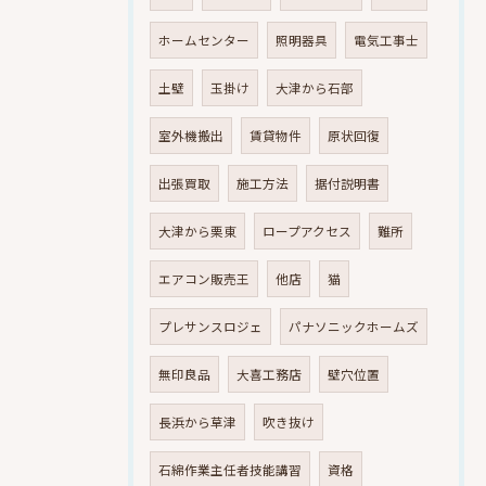
ホームセンター
照明器具
電気工事士
土壁
玉掛け
大津から石部
室外機搬出
賃貸物件
原状回復
出張買取
施工方法
据付説明書
大津から栗東
ロープアクセス
難所
エアコン販売王
他店
猫
プレサンスロジェ
パナソニックホームズ
無印良品
大喜工務店
壁穴位置
長浜から草津
吹き抜け
石綿作業主任者技能講習
資格