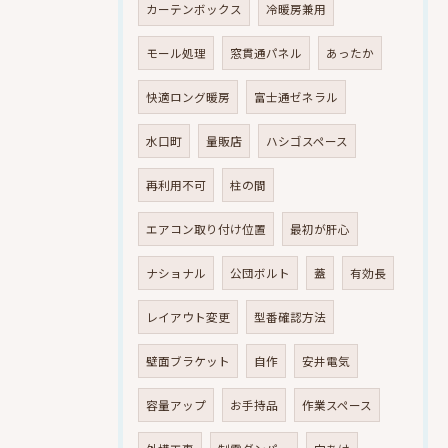
カーテンボックス
冷暖房兼用
モール処理
窓貫通パネル
あったか
快適ロング暖房
富士通ゼネラル
水口町
量販店
ハシゴスペース
再利用不可
柱の間
エアコン取り付け位置
最初が肝心
ナショナル
公団ボルト
蓋
有効長
レイアウト変更
型番確認方法
壁面ブラケット
自作
安井電気
容量アップ
お手持品
作業スペース