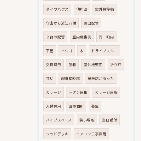
ダイワハウス
他府県
室外機移動
守山から近江八幡
露出配管
２台の配管
室内機裏側
同一町内
下屋
ハシゴ
木
ドライブスルー
交換費用
脱着
室外機壁面
折り戸
狭い
配管接続部
量販店が断った
ガレージ
トタン屋根
ガレージ屋根
入替費用
設置個所
養生
パイプスペース
狭い場所
当日受付
ウッドデッキ
エアコン工事費用