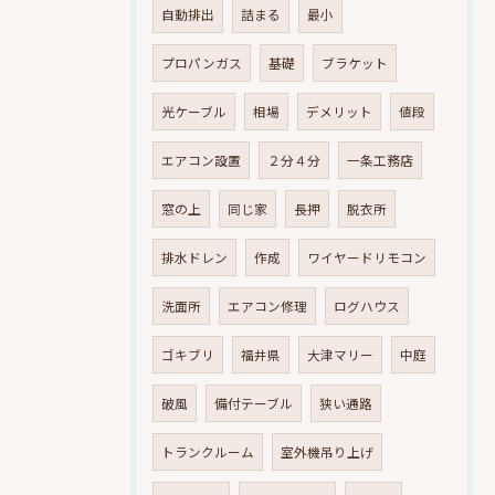
自動排出
詰まる
最小
プロパンガス
基礎
ブラケット
光ケーブル
相場
デメリット
値段
エアコン設置
２分４分
一条工務店
窓の上
同じ家
長押
脱衣所
排水ドレン
作成
ワイヤードリモコン
洗面所
エアコン修理
ログハウス
ゴキブリ
福井県
大津マリー
中庭
破風
備付テーブル
狭い通路
トランクルーム
室外機吊り上げ