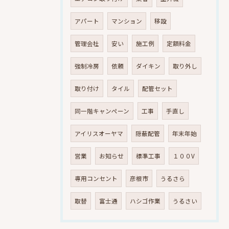
アパート
マンション
移設
管理会社
安い
施工例
定額料金
強制冷房
依頼
ダイキン
取り外し
取り付け
タイル
配管セット
同一階キャンペーン
工事
手直し
アイリスオーヤマ
隠蔽配管
年末年始
営業
お知らせ
標準工事
１００V
専用コンセント
彦根市
うるさら
取替
富士通
ハシゴ作業
うるさい