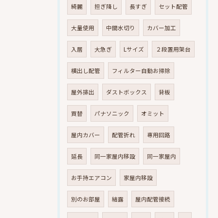
綺麗
担ぎ降し
長すぎ
セット配管
大量使用
中間水切り
カバー加工
入居
大急ぎ
Lサイズ
２段置用架台
横出し配管
フィルター自動お掃除
屋外排出
ダストボックス
背板
買替
パナソニック
オミット
屋内カバー
配管折れ
専用回路
延長
同一家屋内移設
同一家屋内
お手持エアコン
家屋内移設
別のお部屋
結露
屋内配管接続