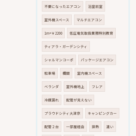
不要になったエアコン
浴室前室
室外機スペース
マルチエアコン
1m=￥2200
低圧電気取扱業務特別教育
ティアラ・ガーデンシティ
シャルマンコーポ
パッケージエアコン
駐車場
欄間
室内機スペース
ベランダ
室外機地上
フレア
冷媒漏れ
配管が見えない
プラウドシティ大津京
キャンピングカー
配管２台
一部屋経由
排熱
違い