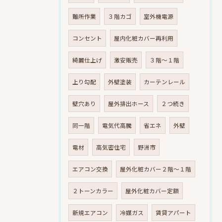
難所作業
３階カゴ
室外機電源
コンセント
屋内化粧カバー再利用
綺麗仕上げ
激安販売
３階～１階
上り勾配
外壁塗装
カーテンレール
壁穴あり
屋外排出ホース
２つ続き
同一階
電気代高騰
省エネ
外壁
電材
高気密住宅
野洲市
エアコン交換
屋外化粧カバー２階～１階
２トーンカラー
屋外化粧カバー定額
新規エアコン
冷媒ガス
賃貸アパート