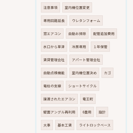
注意事項
室内機位置変更
専用回路延長
ウレタンフォーム
窓エアコン
自動お掃除
配管追加費用
水口から草津
冷房専用
１年保管
賃貸管理会社
アパート管理会社
自動点検機能
室内機位置決め
カゴ
電柱の支線
ショートサイクル
譲渡されたエアコン
竜王町
壁面アングル再利用
6畳用
設計
大事
基本工賃
ライトロックベース