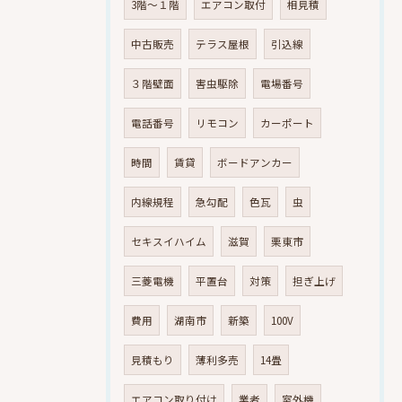
3階～１階
エアコン取付
相見積
中古販売
テラス屋根
引込線
３階壁面
害虫駆除
電場番号
電話番号
リモコン
カーポート
時間
賃貸
ボードアンカー
内線規程
急勾配
色瓦
虫
セキスイハイム
滋賀
栗東市
三菱電機
平置台
対策
担ぎ上げ
費用
湖南市
新築
100V
見積もり
薄利多売
14畳
エアコン取り付け
業者
室外機