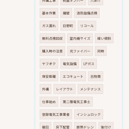
外構工事
制震ダンパー
穴あけ
基本作業
擁壁
消防設備点検
ガス漏れ
日野町
リコール
無料点検回収
室内機サイズ
緩い傾斜
購入時の注意
光ファイバー
同時
ヤフオク
電気設備
LPガス
保安距離
エコキュート
古物商
外構
レイアウト
メンテナンス
仕事始め
第二種電気工事士
登録電気工事業者
インシュロック
梱包
床下配管
断熱ドレン
後付け