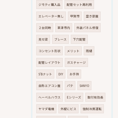
ジモティ購入品
配管セット再利用
エレベーター無し
甲賀市
空き部屋
２台同時
草津市内
外装パネル修復
見せ梁
ブレース
下穴配管
コンセント形状
メリット
雨樋
配管レイアウト
ガスチャージ
S’Bナット
DIY
お手持
自称エアコン屋
パテ
SANYO
へーベルハウス
Eシリーズ
取付有効長
ヤマダ電機
外壁にビス
強制冷房運転