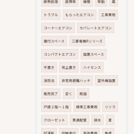
断熱処理
故障率
機種
移動
風
トラブル
もらったエアコン
工事費用
コーナーエアコン
セパレートエアコン
据付スペース
三菱電機Rシリーズ
コンパクトエアコン
設置スペース
平置き
地上置き
ハイセンス
消防法
非常用避難ハッチ
室外機設置
販売完了
安く
既設
戸建２階～１階
標準工事費用
リソラ
クローゼット
貫通配管
排水
夏
試運転
同時進行
高所費用
角度