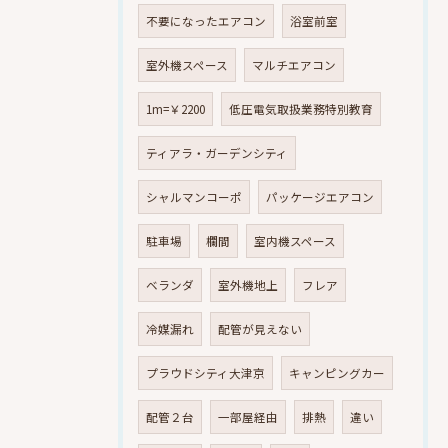
不要になったエアコン
浴室前室
室外機スペース
マルチエアコン
1m=￥2200
低圧電気取扱業務特別教育
ティアラ・ガーデンシティ
シャルマンコーポ
パッケージエアコン
駐車場
欄間
室内機スペース
ベランダ
室外機地上
フレア
冷媒漏れ
配管が見えない
プラウドシティ大津京
キャンピングカー
配管２台
一部屋経由
排熱
違い