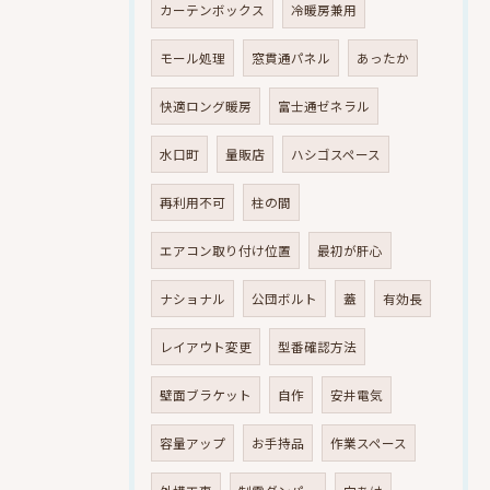
カーテンボックス
冷暖房兼用
モール処理
窓貫通パネル
あったか
快適ロング暖房
富士通ゼネラル
水口町
量販店
ハシゴスペース
再利用不可
柱の間
エアコン取り付け位置
最初が肝心
ナショナル
公団ボルト
蓋
有効長
レイアウト変更
型番確認方法
壁面ブラケット
自作
安井電気
容量アップ
お手持品
作業スペース