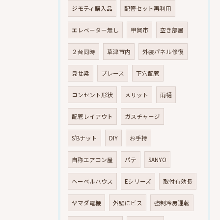
ジモティ購入品
配管セット再利用
エレベーター無し
甲賀市
空き部屋
２台同時
草津市内
外装パネル修復
見せ梁
ブレース
下穴配管
コンセント形状
メリット
雨樋
配管レイアウト
ガスチャージ
S’Bナット
DIY
お手持
自称エアコン屋
パテ
SANYO
へーベルハウス
Eシリーズ
取付有効長
ヤマダ電機
外壁にビス
強制冷房運転