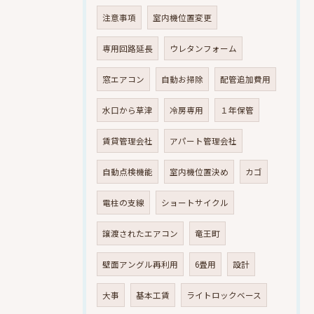
注意事項
室内機位置変更
専用回路延長
ウレタンフォーム
窓エアコン
自動お掃除
配管追加費用
水口から草津
冷房専用
１年保管
賃貸管理会社
アパート管理会社
自動点検機能
室内機位置決め
カゴ
電柱の支線
ショートサイクル
譲渡されたエアコン
竜王町
壁面アングル再利用
6畳用
設計
大事
基本工賃
ライトロックベース