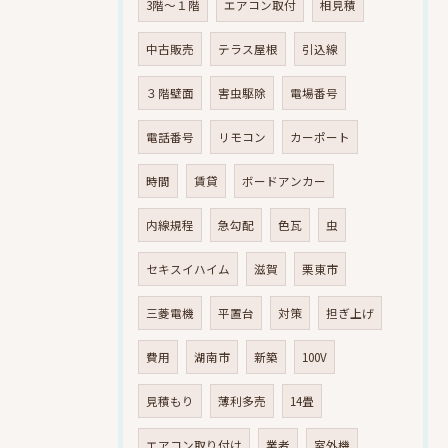
3階～１階
エアコン取付
相見積
中古販売
テラス屋根
引込線
３階壁面
害虫駆除
電場番号
電話番号
リモコン
カーポート
時間
賃貸
ボードアンカー
内線規程
急勾配
色瓦
虫
セキスイハイム
滋賀
栗東市
三菱電機
平置台
対策
担ぎ上げ
費用
湖南市
新築
100V
見積もり
薄利多売
14畳
エアコン取り付け
業者
室外機