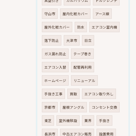
真空引き
ガルバリウム
トルクレンチ
守山市
屋内化粧カバー
アース線
屋外化粧カバー
防水
エアコン室内機
落下防止
大津市
日立
ガス漏れ防止
テープ巻き
エアコン入替
配管再利用
ホームページ
リニューアル
手抜き工事
買取
エアコン取り外し
京都市
屋根アングル
コンセント交換
東芝
室外機移設
業界
手抜き
長浜市
中古エアコン販売
設置費用