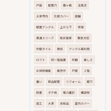
戸袋
配管穴
霧ヶ峰
注意点
大津市内
化粧カバー
店舗
壁面アングル
上から下
修理
貫通スリーブ
現状復帰
緊急対応
外壁タイル
換気
アングル再利用
ロフト
同一階設置
外観
美しさ
お掃除機能
販売中
戸建
２階
暑い
新品配管
リフォーム
壁穴
段差
タテ桟
電力量計
構造物
加工
大津
支給品
室内カバー