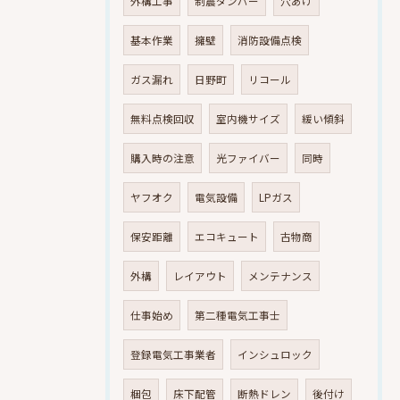
外構工事
制震ダンパー
穴あけ
基本作業
擁壁
消防設備点検
ガス漏れ
日野町
リコール
無料点検回収
室内機サイズ
緩い傾斜
購入時の注意
光ファイバー
同時
ヤフオク
電気設備
LPガス
保安距離
エコキュート
古物商
外構
レイアウト
メンテナンス
仕事始め
第二種電気工事士
登録電気工事業者
インシュロック
梱包
床下配管
断熱ドレン
後付け