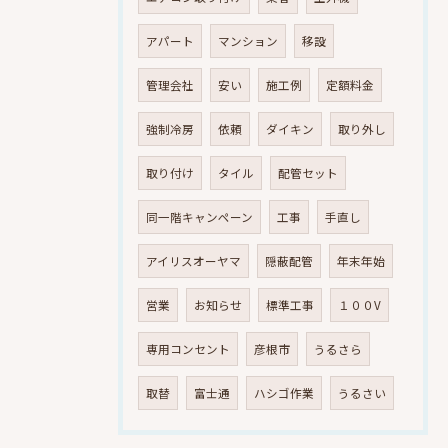
アパート
マンション
移設
管理会社
安い
施工例
定額料金
強制冷房
依頼
ダイキン
取り外し
取り付け
タイル
配管セット
同一階キャンペーン
工事
手直し
アイリスオーヤマ
隠蔽配管
年末年始
営業
お知らせ
標準工事
１００V
専用コンセント
彦根市
うるさら
取替
富士通
ハシゴ作業
うるさい