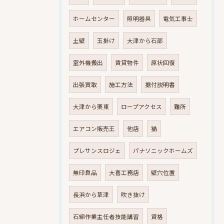
ホームセンター
照明器具
電気工事士
土壁
玉掛け
大津から石部
室外機搬出
賃貸物件
原状回復
出張買取
施工方法
据付説明書
大津から栗東
ロープアクセス
難所
エアコン販売王
他店
猫
プレサンスロジェ
パナソニックホームズ
無印良品
大喜工務店
壁穴位置
長浜から草津
吹き抜け
石綿作業主任者技能講習
資格