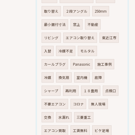
取り替え
２段アングル
250mm
最小据付寸法
窓上
不動産
リビング
エアコン取り替え
東近江市
入替
冷媒不足
モルタル
カールプラグ
Panasonic
施工事例
冷媒
換気扇
室内機
故障
シャープ
再利用
１８畳用
点検口
不要エアコン
コロナ
無人現場
交換
水漏れ
三菱重工
エアコン買取
工賃無料
ビケ足場