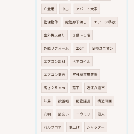
６畳用
中古
アパート大家
管理物件
配管廊下渡し
エアコン移設
室外機天吊り
２階～１階
外壁リフォーム
25cm
変換ユニオン
エアコン部材
ペアコイル
エアコン撤去
室外機専用置場
高さ２５ｃｍ
落下
近江八幡市
沖島
設置幅
配管延長
構造図面
穴明
筋交い
コウモリ
侵入
バルブコア
階上げ
シャッター