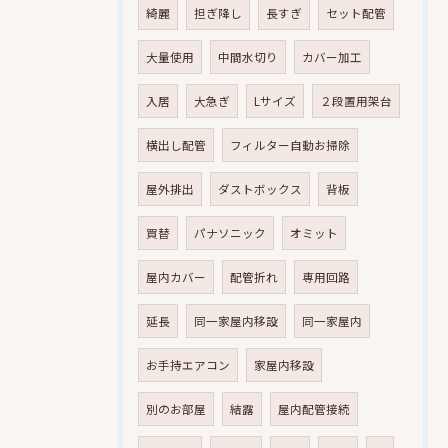
綺麗
担ぎ降し
長すぎ
セット配管
大量使用
中間水切り
カバー加工
入居
大急ぎ
Lサイズ
２段置用架台
横出し配管
フィルター自動お掃除
屋外排出
ダストボックス
背板
買替
パナソニック
オミット
屋内カバー
配管折れ
専用回路
延長
同一家屋内移設
同一家屋内
お手持エアコン
家屋内移設
別のお部屋
結露
屋内配管接続