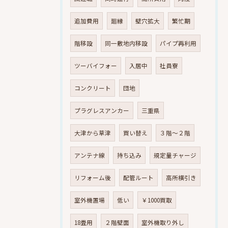
追加費用
廻縁
壁穴拡大
繁忙期
階移設
同一敷地内移設
パイプ再利用
ツーバイフォー
入居中
社員寮
コンクリート
団地
プラグレスアンカー
三重県
大津から草津
買い替え
３階～２階
アンテナ線
持ち込み
規定量チャージ
リフォーム後
配管ルート
高所横引き
室外機置場
低い
￥1000買取
18畳用
２階壁面
室外機取り外し