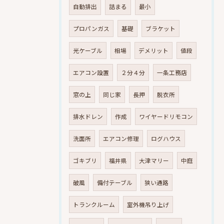
自動排出
詰まる
最小
プロパンガス
基礎
ブラケット
光ケーブル
相場
デメリット
値段
エアコン設置
２分４分
一条工務店
窓の上
同じ家
長押
脱衣所
排水ドレン
作成
ワイヤードリモコン
洗面所
エアコン修理
ログハウス
ゴキブリ
福井県
大津マリー
中庭
破風
備付テーブル
狭い通路
トランクルーム
室外機吊り上げ