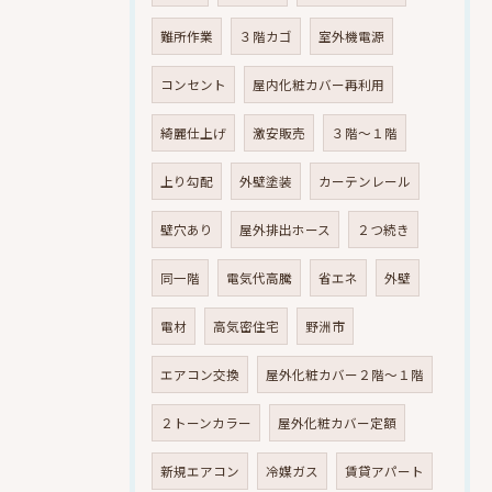
難所作業
３階カゴ
室外機電源
コンセント
屋内化粧カバー再利用
綺麗仕上げ
激安販売
３階～１階
上り勾配
外壁塗装
カーテンレール
壁穴あり
屋外排出ホース
２つ続き
同一階
電気代高騰
省エネ
外壁
電材
高気密住宅
野洲市
エアコン交換
屋外化粧カバー２階～１階
２トーンカラー
屋外化粧カバー定額
新規エアコン
冷媒ガス
賃貸アパート