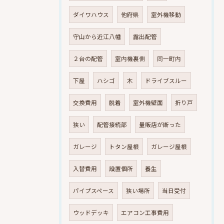
ダイワハウス
他府県
室外機移動
守山から近江八幡
露出配管
２台の配管
室内機裏側
同一町内
下屋
ハシゴ
木
ドライブスルー
交換費用
脱着
室外機壁面
折り戸
狭い
配管接続部
量販店が断った
ガレージ
トタン屋根
ガレージ屋根
入替費用
設置個所
養生
パイプスペース
狭い場所
当日受付
ウッドデッキ
エアコン工事費用