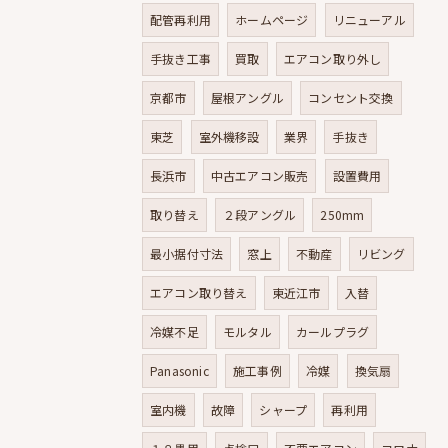
配管再利用
ホームページ
リニューアル
手抜き工事
買取
エアコン取り外し
京都市
屋根アングル
コンセント交換
東芝
室外機移設
業界
手抜き
長浜市
中古エアコン販売
設置費用
取り替え
２段アングル
250mm
最小据付寸法
窓上
不動産
リビング
エアコン取り替え
東近江市
入替
冷媒不足
モルタル
カールプラグ
Panasonic
施工事例
冷媒
換気扇
室内機
故障
シャープ
再利用