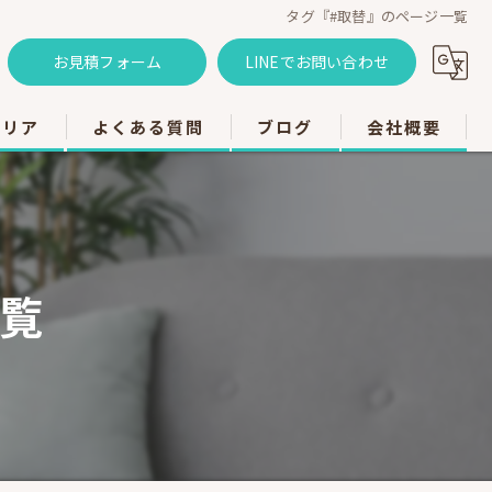
タグ『#取替』のページ一覧
お見積フォーム
LINEでお問い合わせ
エリア
よくある質問
ブログ
会社概要
のエアコン工事
のエアコン工事
覧
のエアコン工事
市のエアコン工事
のエアコン工事