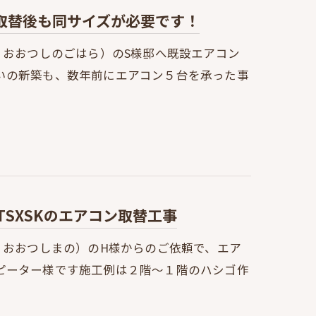
取替後も同サイズが必要です！
：おおつしのごはら）のS様邸へ既設エアコン
いの新築も、数年前にエアコン５台を承った事
TSXSKのエアコン取替工事
：おおつしまの）のH様からのご依頼で、エア
ピーター様です施工例は２階～１階のハシゴ作