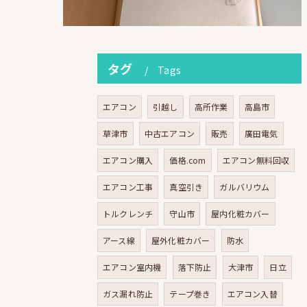
タグ
Tags
エアコン
引越し
高所作業
高島市
草津市
中古エアコン
販売
廣田電気
エアコン購入
価格.com
エアコン無料回収
エアコン工事
真空引き
ガルバリウム
トルクレンチ
守山市
屋内化粧カバー
アース線
屋外化粧カバー
防水
エアコン室内機
落下防止
大津市
日立
ガス漏れ防止
テープ巻き
エアコン入替