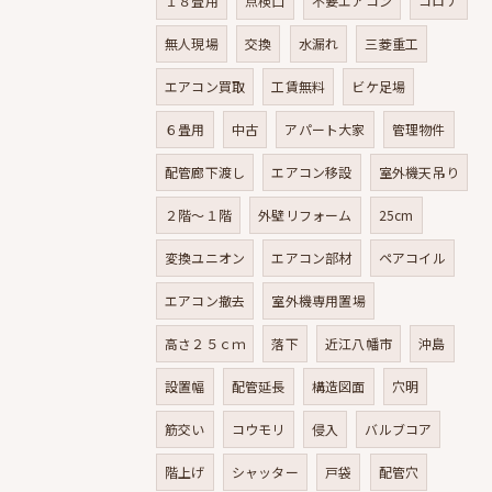
１８畳用
点検口
不要エアコン
コロナ
無人現場
交換
水漏れ
三菱重工
エアコン買取
工賃無料
ビケ足場
６畳用
中古
アパート大家
管理物件
配管廊下渡し
エアコン移設
室外機天吊り
２階～１階
外壁リフォーム
25cm
変換ユニオン
エアコン部材
ペアコイル
エアコン撤去
室外機専用置場
高さ２５ｃｍ
落下
近江八幡市
沖島
設置幅
配管延長
構造図面
穴明
筋交い
コウモリ
侵入
バルブコア
階上げ
シャッター
戸袋
配管穴