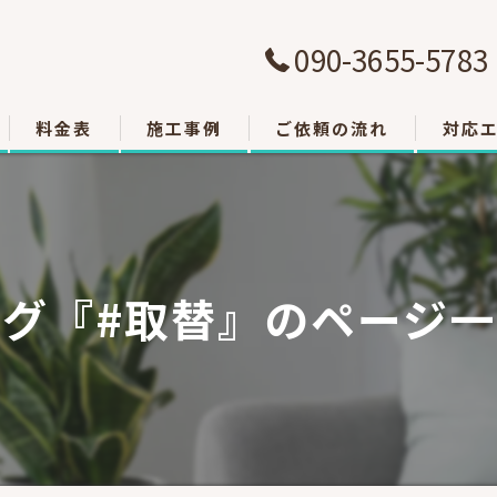
090-3655-5783
料金表
施工事例
ご依頼の流れ
対応
大津市
草津市
タグ『#取替』のページ一
栗東市
東近江
甲賀市