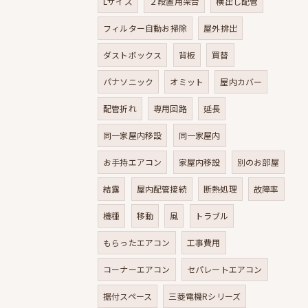
Lサイズ
２段置用架台
横出し配管
フィルター自動お掃除
屋外排出
ダストボックス
背板
買替
パナソニック
オミット
屋内カバー
配管折れ
専用回路
延長
同一家屋内移設
同一家屋内
お手持エアコン
家屋内移設
別のお部屋
結露
屋内配管接続
断熱処理
故障率
機種
移動
風
トラブル
もらったエアコン
工事費用
コーナーエアコン
セパレートエアコン
据付スペース
三菱電機Rシリーズ