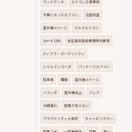
ウッドデッキ
エアコン工事費用
不要になったエアコン
浴室前室
室外機スペース
マルチエアコン
1m=￥2200
低圧電気取扱業務特別教育
ティアラ・ガーデンシティ
シャルマンコーポ
パッケージエアコン
駐車場
欄間
室内機スペース
ベランダ
室外機地上
フレア
冷媒漏れ
配管が見えない
プラウドシティ大津京
キャンピングカー
配管２台
一部屋経由
排熱
違い