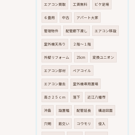
エアコン買取
工賃無料
ビケ足場
６畳用
中古
アパート大家
管理物件
配管廊下渡し
エアコン移設
室外機天吊り
２階～１階
外壁リフォーム
25cm
変換ユニオン
エアコン部材
ペアコイル
エアコン撤去
室外機専用置場
高さ２５ｃｍ
落下
近江八幡市
沖島
設置幅
配管延長
構造図面
穴明
筋交い
コウモリ
侵入