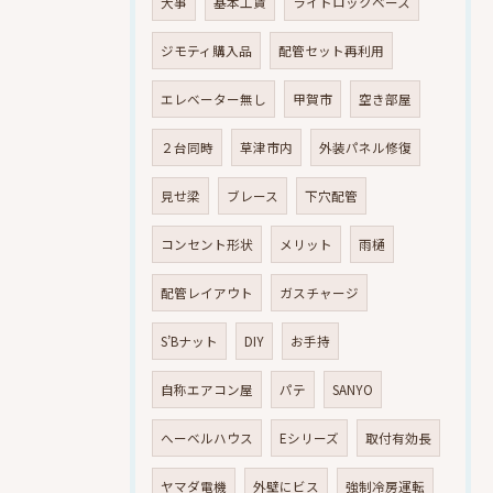
大事
基本工賃
ライトロックベース
ジモティ購入品
配管セット再利用
エレベーター無し
甲賀市
空き部屋
２台同時
草津市内
外装パネル修復
見せ梁
ブレース
下穴配管
コンセント形状
メリット
雨樋
配管レイアウト
ガスチャージ
S’Bナット
DIY
お手持
自称エアコン屋
パテ
SANYO
へーベルハウス
Eシリーズ
取付有効長
ヤマダ電機
外壁にビス
強制冷房運転