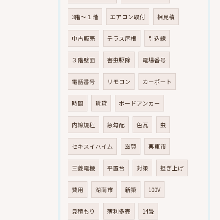
3階～１階
エアコン取付
相見積
中古販売
テラス屋根
引込線
３階壁面
害虫駆除
電場番号
電話番号
リモコン
カーポート
時間
賃貸
ボードアンカー
内線規程
急勾配
色瓦
虫
セキスイハイム
滋賀
栗東市
三菱電機
平置台
対策
担ぎ上げ
費用
湖南市
新築
100V
見積もり
薄利多売
14畳