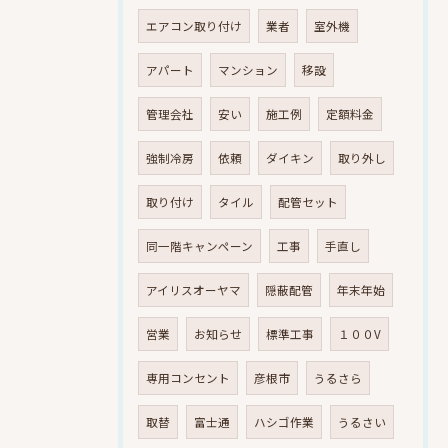
エアコン取り付け
業者
室外機
アパート
マンション
移設
管理会社
安い
施工例
定額料金
強制冷房
依頼
ダイキン
取り外し
取り付け
タイル
配管セット
同一階キャンペーン
工事
手直し
アイリスオーヤマ
隠蔽配管
年末年始
営業
お知らせ
標準工事
１００V
専用コンセント
彦根市
うるさら
取替
富士通
ハシゴ作業
うるさい