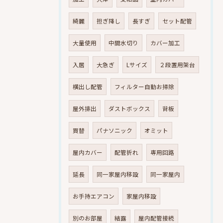
綺麗
担ぎ降し
長すぎ
セット配管
大量使用
中間水切り
カバー加工
入居
大急ぎ
Lサイズ
２段置用架台
横出し配管
フィルター自動お掃除
屋外排出
ダストボックス
背板
買替
パナソニック
オミット
屋内カバー
配管折れ
専用回路
延長
同一家屋内移設
同一家屋内
お手持エアコン
家屋内移設
別のお部屋
結露
屋内配管接続