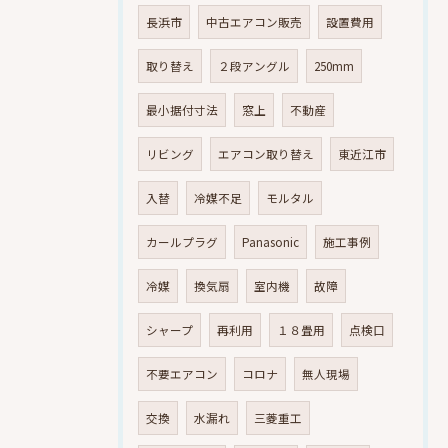
長浜市
中古エアコン販売
設置費用
取り替え
２段アングル
250mm
最小据付寸法
窓上
不動産
リビング
エアコン取り替え
東近江市
入替
冷媒不足
モルタル
カールプラグ
Panasonic
施工事例
冷媒
換気扇
室内機
故障
シャープ
再利用
１８畳用
点検口
不要エアコン
コロナ
無人現場
交換
水漏れ
三菱重工