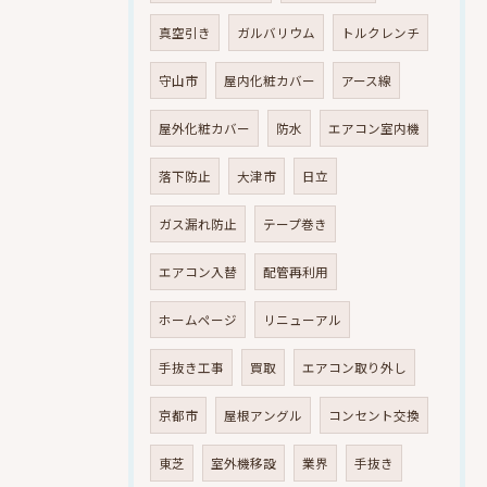
真空引き
ガルバリウム
トルクレンチ
守山市
屋内化粧カバー
アース線
屋外化粧カバー
防水
エアコン室内機
落下防止
大津市
日立
ガス漏れ防止
テープ巻き
エアコン入替
配管再利用
ホームページ
リニューアル
手抜き工事
買取
エアコン取り外し
京都市
屋根アングル
コンセント交換
東芝
室外機移設
業界
手抜き