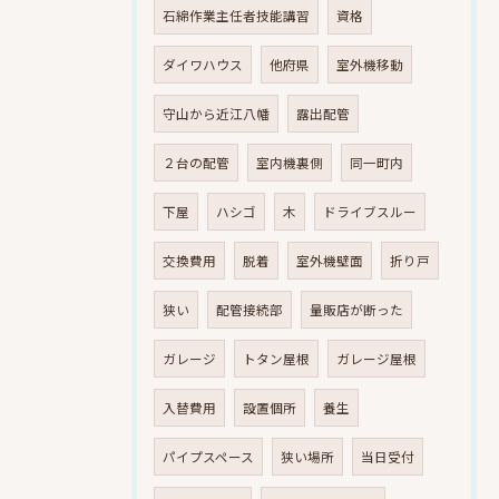
石綿作業主任者技能講習
資格
ダイワハウス
他府県
室外機移動
守山から近江八幡
露出配管
２台の配管
室内機裏側
同一町内
下屋
ハシゴ
木
ドライブスルー
交換費用
脱着
室外機壁面
折り戸
狭い
配管接続部
量販店が断った
ガレージ
トタン屋根
ガレージ屋根
入替費用
設置個所
養生
パイプスペース
狭い場所
当日受付