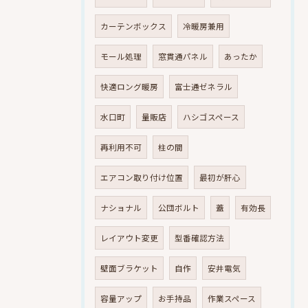
カーテンボックス
冷暖房兼用
モール処理
窓貫通パネル
あったか
快適ロング暖房
富士通ゼネラル
水口町
量販店
ハシゴスペース
再利用不可
柱の間
エアコン取り付け位置
最初が肝心
ナショナル
公団ボルト
蓋
有効長
レイアウト変更
型番確認方法
壁面ブラケット
自作
安井電気
容量アップ
お手持品
作業スペース