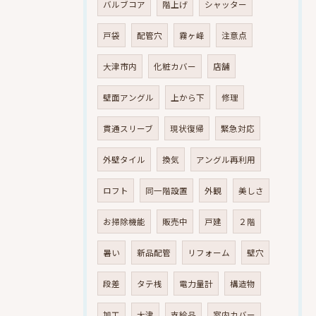
バルブコア
階上げ
シャッター
戸袋
配管穴
霧ヶ峰
注意点
大津市内
化粧カバー
店舗
壁面アングル
上から下
修理
貫通スリーブ
現状復帰
緊急対応
外壁タイル
換気
アングル再利用
ロフト
同一階設置
外観
美しさ
お掃除機能
販売中
戸建
２階
暑い
新品配管
リフォーム
壁穴
段差
タテ桟
電力量計
構造物
加工
大津
支給品
室内カバー