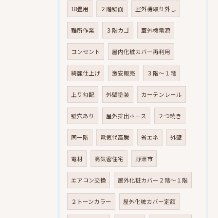
18畳用
２階壁面
室外機取り外し
難所作業
３階カゴ
室外機電源
コンセント
屋内化粧カバー再利用
綺麗仕上げ
激安販売
３階～１階
上り勾配
外壁塗装
カーテンレール
壁穴あり
屋外排出ホース
２つ続き
同一階
電気代高騰
省エネ
外壁
電材
高気密住宅
野洲市
エアコン交換
屋外化粧カバー２階～１階
２トーンカラー
屋外化粧カバー定額