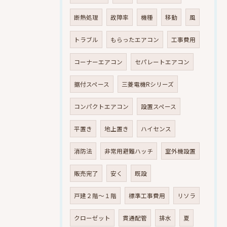
断熱処理
故障率
機種
移動
風
トラブル
もらったエアコン
工事費用
コーナーエアコン
セパレートエアコン
据付スペース
三菱電機Rシリーズ
コンパクトエアコン
設置スペース
平置き
地上置き
ハイセンス
消防法
非常用避難ハッチ
室外機設置
販売完了
安く
既設
戸建２階～１階
標準工事費用
リソラ
クローゼット
貫通配管
排水
夏