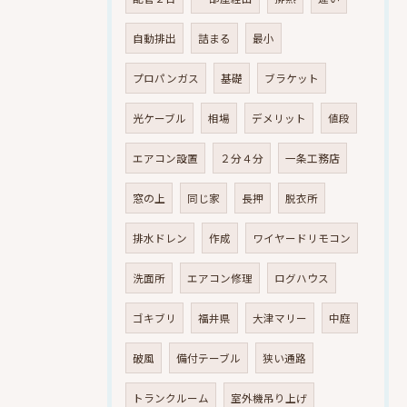
自動排出
詰まる
最小
プロパンガス
基礎
ブラケット
光ケーブル
相場
デメリット
値段
エアコン設置
２分４分
一条工務店
窓の上
同じ家
長押
脱衣所
排水ドレン
作成
ワイヤードリモコン
洗面所
エアコン修理
ログハウス
ゴキブリ
福井県
大津マリー
中庭
破風
備付テーブル
狭い通路
トランクルーム
室外機吊り上げ