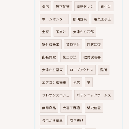
梱包
床下配管
断熱ドレン
後付け
ホームセンター
照明器具
電気工事士
土壁
玉掛け
大津から石部
室外機搬出
賃貸物件
原状回復
出張買取
施工方法
据付説明書
大津から栗東
ロープアクセス
難所
エアコン販売王
他店
猫
プレサンスロジェ
パナソニックホームズ
無印良品
大喜工務店
壁穴位置
長浜から草津
吹き抜け