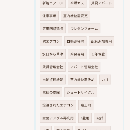
新規エアコン
冷媒ガス
賃貸アパート
注意事項
室内機位置変更
専用回路延長
ウレタンフォーム
窓エアコン
自動お掃除
配管追加費用
水口から草津
冷房専用
１年保管
賃貸管理会社
アパート管理会社
自動点検機能
室内機位置決め
カゴ
電柱の支線
ショートサイクル
譲渡されたエアコン
竜王町
壁面アングル再利用
6畳用
設計