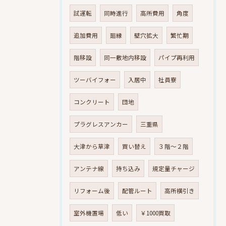
試運転
同時進行
高所費用
角度
追加費用
廻縁
壁穴拡大
繁忙期
階移設
同一敷地内移設
パイプ再利用
ツーバイフォー
入居中
社員寮
コンクリート
団地
プラグレスアンカー
三重県
大津から草津
買い替え
３階～２階
アンテナ線
持ち込み
規定量チャージ
リフォーム後
配管ルート
高所横引き
室外機置場
低い
￥1000買取