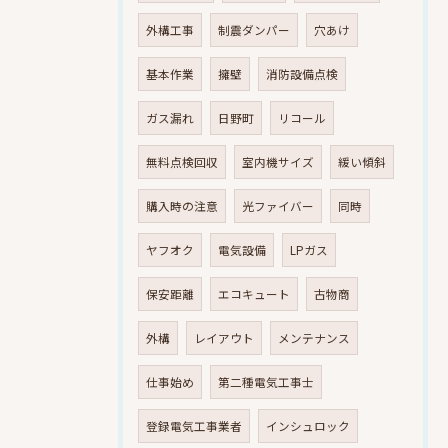
外構工事
制震ダンパー
穴あけ
基本作業
擁壁
消防設備点検
ガス漏れ
日野町
リコール
無料点検回収
室内機サイズ
緩い傾斜
購入時の注意
光ファイバー
同時
ヤフオク
電気設備
LPガス
保安距離
エコキュート
古物商
外構
レイアウト
メンテナンス
仕事始め
第二種電気工事士
登録電気工事業者
インシュロック