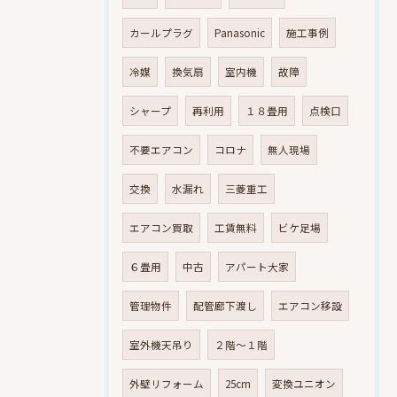
カールプラグ
Panasonic
施工事例
冷媒
換気扇
室内機
故障
シャープ
再利用
１８畳用
点検口
不要エアコン
コロナ
無人現場
交換
水漏れ
三菱重工
エアコン買取
工賃無料
ビケ足場
６畳用
中古
アパート大家
管理物件
配管廊下渡し
エアコン移設
室外機天吊り
２階～１階
外壁リフォーム
25cm
変換ユニオン