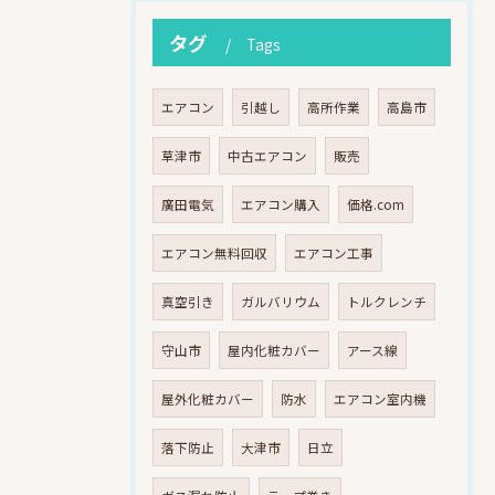
タグ
Tags
エアコン
引越し
高所作業
高島市
草津市
中古エアコン
販売
廣田電気
エアコン購入
価格.com
エアコン無料回収
エアコン工事
真空引き
ガルバリウム
トルクレンチ
守山市
屋内化粧カバー
アース線
屋外化粧カバー
防水
エアコン室内機
落下防止
大津市
日立