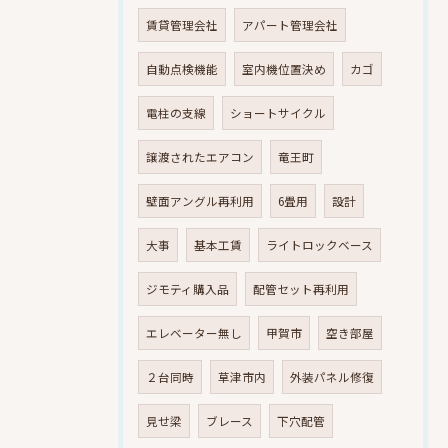
賃貸管理会社
アパート管理会社
自動点検機能
室内機位置決め
カゴ
電柱の支線
ショートサイクル
譲渡されたエアコン
竜王町
壁面アングル再利用
6畳用
設計
大事
基本工賃
ライトロックベース
ジモティ購入品
配管セット再利用
エレベーター無し
甲賀市
空き部屋
２台同時
草津市内
外装パネル修復
見せ梁
ブレース
下穴配管