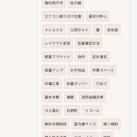
再利用不可
柱の間
エアコン取り付け位置
最初が肝心
ナショナル
公団ボルト
蓋
有効長
レイアウト変更
型番確認方法
壁面ブラケット
自作
安井電気
容量アップ
お手持品
作業スペース
外構工事
制震ダンパー
穴あけ
基本作業
擁壁
消防設備点検
ガス漏れ
日野町
リコール
無料点検回収
室内機サイズ
緩い傾斜