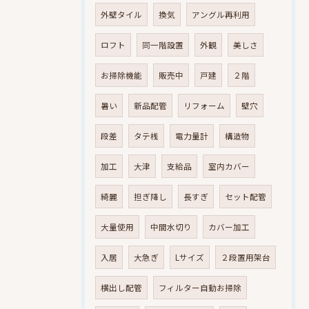
外壁タイル
換気
アングル再利用
ロフト
同一階設置
外観
美しさ
お掃除機能
販売中
戸建
２階
暑い
新品配管
リフォーム
壁穴
段差
タテ桟
電力量計
構造物
加工
大津
支給品
室内カバー
綺麗
担ぎ降し
長すぎ
セット配管
大量使用
中間水切り
カバー加工
入居
大急ぎ
Lサイズ
２段置用架台
横出し配管
フィルター自動お掃除