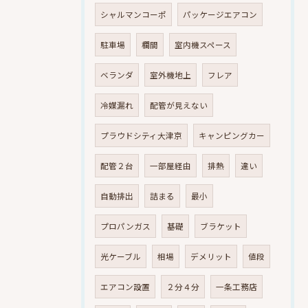
シャルマンコーポ
パッケージエアコン
駐車場
欄間
室内機スペース
ベランダ
室外機地上
フレア
冷媒漏れ
配管が見えない
プラウドシティ大津京
キャンピングカー
配管２台
一部屋経由
排熱
違い
自動排出
詰まる
最小
プロパンガス
基礎
ブラケット
光ケーブル
相場
デメリット
値段
エアコン設置
２分４分
一条工務店