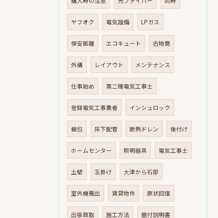
購入時の注意
光ファイバー
同時
ヤフオク
電気設備
LPガス
保安距離
エコキュート
古物商
外構
レイアウト
メンテナンス
仕事始め
第二種電気工事士
登録電気工事業者
インシュロック
梱包
床下配管
断熱ドレン
後付け
ホームセンター
照明器具
電気工事士
土壁
玉掛け
大津から石部
室外機搬出
賃貸物件
原状回復
出張買取
施工方法
据付説明書