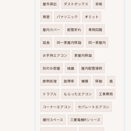
屋外排出
ダストボックス
背板
買替
パナソニック
オミット
屋内カバー
配管折れ
専用回路
延長
同一家屋内移設
同一家屋内
お手持エアコン
家屋内移設
別のお部屋
結露
屋内配管接続
断熱処理
故障率
機種
移動
風
トラブル
もらったエアコン
工事費用
コーナーエアコン
セパレートエアコン
据付スペース
三菱電機Rシリーズ