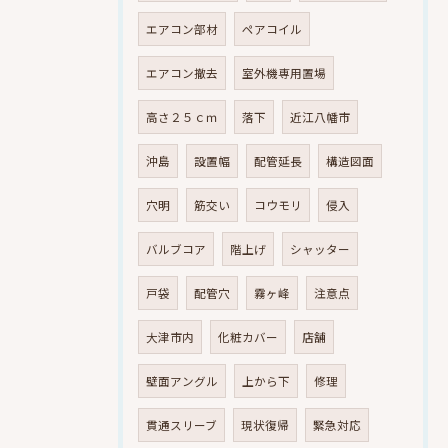
エアコン部材
ペアコイル
エアコン撤去
室外機専用置場
高さ２５ｃｍ
落下
近江八幡市
沖島
設置幅
配管延長
構造図面
穴明
筋交い
コウモリ
侵入
バルブコア
階上げ
シャッター
戸袋
配管穴
霧ヶ峰
注意点
大津市内
化粧カバー
店舗
壁面アングル
上から下
修理
貫通スリーブ
現状復帰
緊急対応