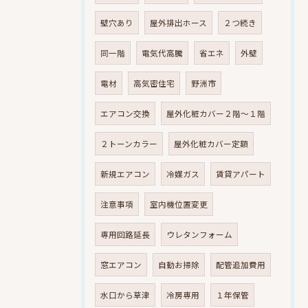
壁穴あり
屋外排出ホース
２つ続き
同一階
電気代高騰
省エネ
外壁
電材
高気密住宅
野洲市
エアコン交換
屋外化粧カバー２階～１階
２トーンカラー
屋外化粧カバー定額
新規エアコン
冷媒ガス
賃貸アパート
注意事項
室内機位置変更
専用回路延長
ウレタンフォーム
窓エアコン
自動お掃除
配管追加費用
水口から草津
冷房専用
１年保管