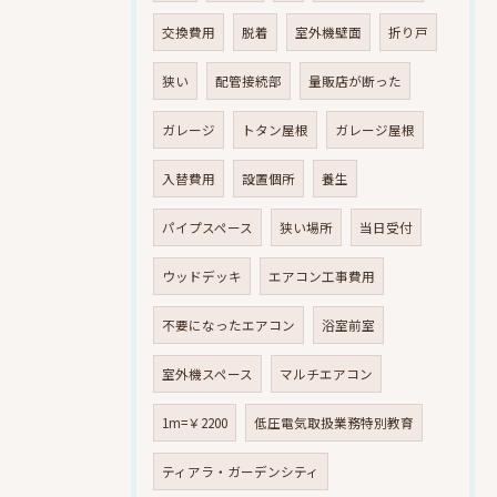
交換費用
脱着
室外機壁面
折り戸
狭い
配管接続部
量販店が断った
ガレージ
トタン屋根
ガレージ屋根
入替費用
設置個所
養生
パイプスペース
狭い場所
当日受付
ウッドデッキ
エアコン工事費用
不要になったエアコン
浴室前室
室外機スペース
マルチエアコン
1m=￥2200
低圧電気取扱業務特別教育
ティアラ・ガーデンシティ