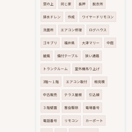
窓の上
同じ家
長押
脱衣所
排水ドレン
作成
ワイヤードリモコン
洗面所
エアコン修理
ログハウス
ゴキブリ
福井県
大津マリー
中庭
破風
備付テーブル
狭い通路
トランクルーム
室外機吊り上げ
3階～１階
エアコン取付
相見積
中古販売
テラス屋根
引込線
３階壁面
害虫駆除
電場番号
電話番号
リモコン
カーポート