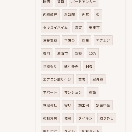
時間
賃貸
ボードアンカー
内線規程
急勾配
色瓦
虫
セキスイハイム
滋賀
栗東市
三菱電機
平置台
対策
担ぎ上げ
費用
湖南市
新築
100V
見積もり
薄利多売
14畳
エアコン取り付け
業者
室外機
アパート
マンション
移設
管理会社
安い
施工例
定額料金
強制冷房
依頼
ダイキン
取り外し
取り付け
タイル
配管セット