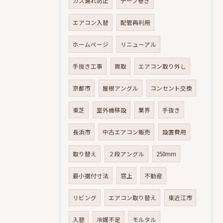
ガス漏れ防止
テープ巻き
エアコン入替
配管再利用
ホームページ
リニューアル
手抜き工事
買取
エアコン取り外し
京都市
屋根アングル
コンセント交換
東芝
室外機移設
業界
手抜き
長浜市
中古エアコン販売
設置費用
取り替え
２段アングル
250mm
最小据付寸法
窓上
不動産
リビング
エアコン取り替え
東近江市
入替
冷媒不足
モルタル