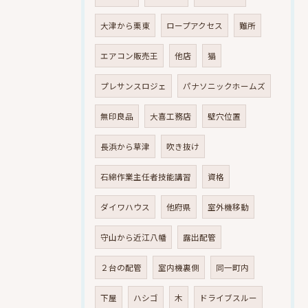
大津から栗東
ロープアクセス
難所
エアコン販売王
他店
猫
プレサンスロジェ
パナソニックホームズ
無印良品
大喜工務店
壁穴位置
長浜から草津
吹き抜け
石綿作業主任者技能講習
資格
ダイワハウス
他府県
室外機移動
守山から近江八幡
露出配管
２台の配管
室内機裏側
同一町内
下屋
ハシゴ
木
ドライブスルー