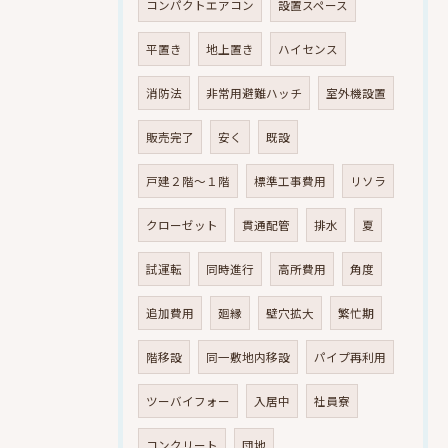
コンパクトエアコン
設置スペース
平置き
地上置き
ハイセンス
消防法
非常用避難ハッチ
室外機設置
販売完了
安く
既設
戸建２階～１階
標準工事費用
リソラ
クローゼット
貫通配管
排水
夏
試運転
同時進行
高所費用
角度
追加費用
廻縁
壁穴拡大
繁忙期
階移設
同一敷地内移設
パイプ再利用
ツーバイフォー
入居中
社員寮
コンクリート
団地