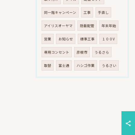
同一階キャンペーン
工事
手直し
アイリスオーヤマ
隠蔽配管
年末年始
営業
お知らせ
標準工事
１００V
専用コンセント
彦根市
うるさら
取替
富士通
ハシゴ作業
うるさい