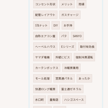
コンセント形状
メリット
雨樋
配管レイアウト
ガスチャージ
S’Bナット
DIY
お手持
自称エアコン屋
パテ
SANYO
へーベルハウス
Eシリーズ
取付有効長
ヤマダ電機
外壁にビス
強制冷房運転
カーテンボックス
冷暖房兼用
モール処理
窓貫通パネル
あったか
快適ロング暖房
富士通ゼネラル
水口町
量販店
ハシゴスペース