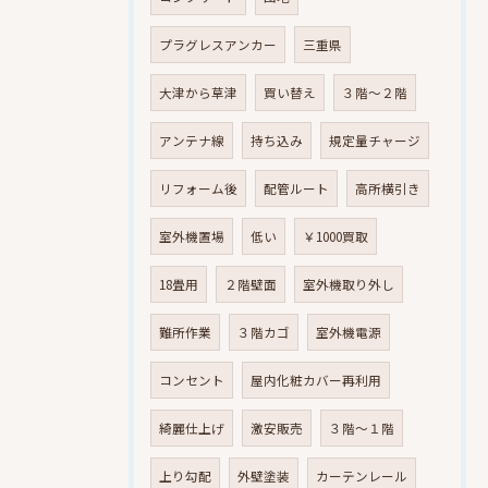
プラグレスアンカー
三重県
大津から草津
買い替え
３階～２階
アンテナ線
持ち込み
規定量チャージ
リフォーム後
配管ルート
高所横引き
室外機置場
低い
￥1000買取
18畳用
２階壁面
室外機取り外し
難所作業
３階カゴ
室外機電源
コンセント
屋内化粧カバー再利用
綺麗仕上げ
激安販売
３階～１階
上り勾配
外壁塗装
カーテンレール