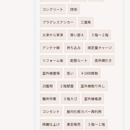
コンクリート
団地
プラグレスアンカー
三重県
大津から草津
買い替え
３階～２階
アンテナ線
持ち込み
規定量チャージ
リフォーム後
配管ルート
高所横引き
室外機置場
低い
￥1000買取
18畳用
２階壁面
室外機取り外し
難所作業
３階カゴ
室外機電源
コンセント
屋内化粧カバー再利用
綺麗仕上げ
激安販売
３階～１階