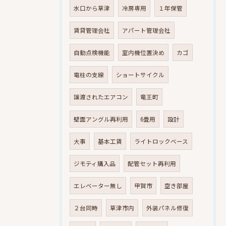
水口から草津
冷房専用
１年保管
賃貸管理会社
アパート管理会社
自動点検機能
室内機位置決め
カゴ
電柱の支線
ショートサイクル
譲渡されたエアコン
竜王町
壁面アングル再利用
6畳用
設計
大事
基本工賃
ライトロックベース
ジモティ購入品
配管セット再利用
エレベーター無し
甲賀市
空き部屋
２台同時
草津市内
外装パネル修復