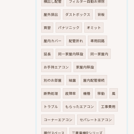
横出し配管
フィルター自動お掃除
屋外排出
ダストボックス
背板
買替
パナソニック
オミット
屋内カバー
配管折れ
専用回路
延長
同一家屋内移設
同一家屋内
お手持エアコン
家屋内移設
別のお部屋
結露
屋内配管接続
断熱処理
故障率
機種
移動
風
トラブル
もらったエアコン
工事費用
コーナーエアコン
セパレートエアコン
据付スペース
三菱電機Rシリーズ