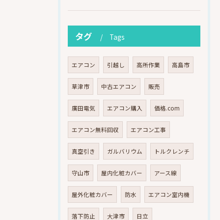
タグ
Tags
エアコン
引越し
高所作業
高島市
草津市
中古エアコン
販売
廣田電気
エアコン購入
価格.com
エアコン無料回収
エアコン工事
真空引き
ガルバリウム
トルクレンチ
守山市
屋内化粧カバー
アース線
屋外化粧カバー
防水
エアコン室内機
落下防止
大津市
日立