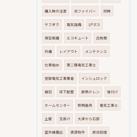
購入時の注意
光ファイバー
同時
ヤフオク
電気設備
LPガス
保安距離
エコキュート
古物商
外構
レイアウト
メンテナンス
仕事始め
第二種電気工事士
登録電気工事業者
インシュロック
梱包
床下配管
断熱ドレン
後付け
ホームセンター
照明器具
電気工事士
土壁
玉掛け
大津から石部
室外機搬出
賃貸物件
原状回復