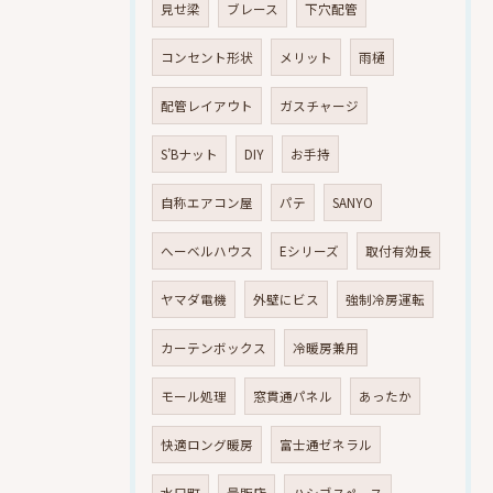
見せ梁
ブレース
下穴配管
コンセント形状
メリット
雨樋
配管レイアウト
ガスチャージ
S’Bナット
DIY
お手持
自称エアコン屋
パテ
SANYO
へーベルハウス
Eシリーズ
取付有効長
ヤマダ電機
外壁にビス
強制冷房運転
カーテンボックス
冷暖房兼用
モール処理
窓貫通パネル
あったか
快適ロング暖房
富士通ゼネラル