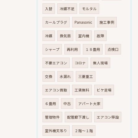
入替
冷媒不足
モルタル
カールプラグ
Panasonic
施工事例
冷媒
換気扇
室内機
故障
シャープ
再利用
１８畳用
点検口
不要エアコン
コロナ
無人現場
交換
水漏れ
三菱重工
エアコン買取
工賃無料
ビケ足場
６畳用
中古
アパート大家
管理物件
配管廊下渡し
エアコン移設
室外機天吊り
２階～１階