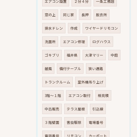
エアコン設置
２分４分
一条工務店
窓の上
同じ家
長押
脱衣所
排水ドレン
作成
ワイヤードリモコン
洗面所
エアコン修理
ログハウス
ゴキブリ
福井県
大津マリー
中庭
破風
備付テーブル
狭い通路
トランクルーム
室外機吊り上げ
3階～１階
エアコン取付
相見積
中古販売
テラス屋根
引込線
３階壁面
害虫駆除
電場番号
電話番号
リモコン
カーポート