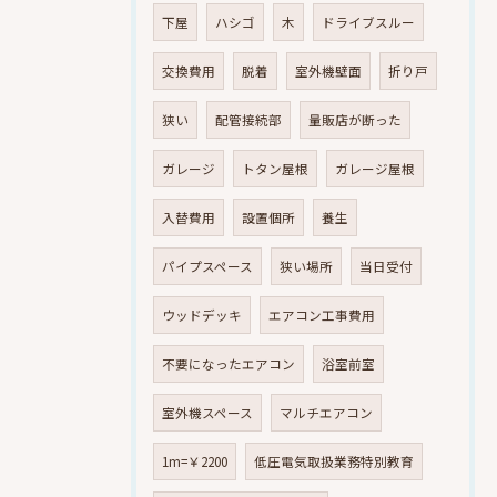
下屋
ハシゴ
木
ドライブスルー
交換費用
脱着
室外機壁面
折り戸
狭い
配管接続部
量販店が断った
ガレージ
トタン屋根
ガレージ屋根
入替費用
設置個所
養生
パイプスペース
狭い場所
当日受付
ウッドデッキ
エアコン工事費用
不要になったエアコン
浴室前室
室外機スペース
マルチエアコン
1m=￥2200
低圧電気取扱業務特別教育