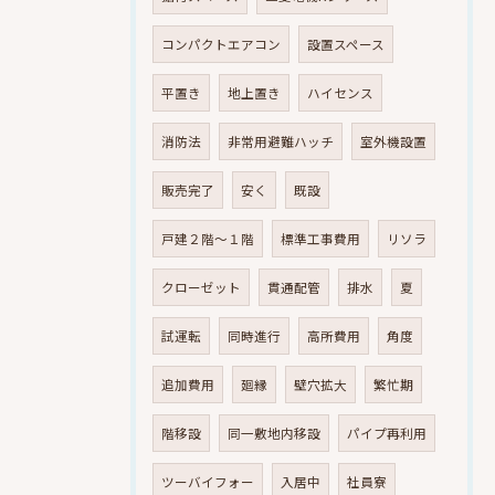
コンパクトエアコン
設置スペース
平置き
地上置き
ハイセンス
消防法
非常用避難ハッチ
室外機設置
販売完了
安く
既設
戸建２階～１階
標準工事費用
リソラ
クローゼット
貫通配管
排水
夏
試運転
同時進行
高所費用
角度
追加費用
廻縁
壁穴拡大
繁忙期
階移設
同一敷地内移設
パイプ再利用
ツーバイフォー
入居中
社員寮