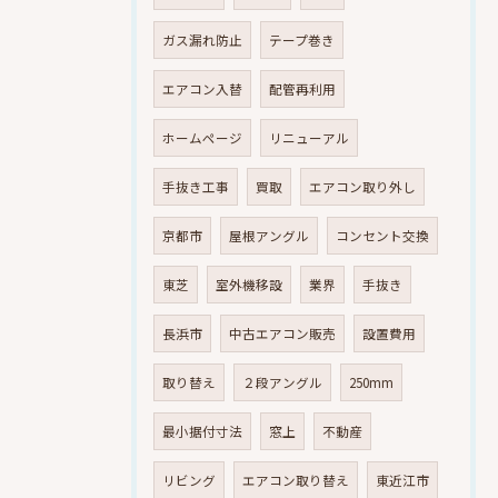
ガス漏れ防止
テープ巻き
エアコン入替
配管再利用
ホームページ
リニューアル
手抜き工事
買取
エアコン取り外し
京都市
屋根アングル
コンセント交換
東芝
室外機移設
業界
手抜き
長浜市
中古エアコン販売
設置費用
取り替え
２段アングル
250mm
最小据付寸法
窓上
不動産
リビング
エアコン取り替え
東近江市