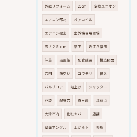
外壁リフォーム
25cm
変換ユニオン
エアコン部材
ペアコイル
エアコン撤去
室外機専用置場
高さ２５ｃｍ
落下
近江八幡市
沖島
設置幅
配管延長
構造図面
穴明
筋交い
コウモリ
侵入
バルブコア
階上げ
シャッター
戸袋
配管穴
霧ヶ峰
注意点
大津市内
化粧カバー
店舗
壁面アングル
上から下
修理