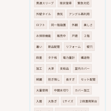
貫通スリーブ
現状復帰
緊急対応
外壁タイル
換気
アングル再利用
ロフト
同一階設置
外観
美しさ
お掃除機能
販売中
戸建
２階
暑い
新品配管
リフォーム
壁穴
段差
タテ桟
電力量計
構造物
加工
大津
支給品
室内カバー
綺麗
担ぎ降し
長すぎ
セット配管
大量使用
中間水切り
カバー加工
入居
大急ぎ
Lサイズ
２段置用架台