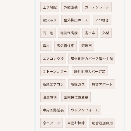
上り勾配
外壁塗装
カーテンレール
壁穴あり
屋外排出ホース
２つ続き
同一階
電気代高騰
省エネ
外壁
電材
高気密住宅
野洲市
エアコン交換
屋外化粧カバー２階～１階
２トーンカラー
屋外化粧カバー定額
新規エアコン
冷媒ガス
賃貸アパート
注意事項
室内機位置変更
専用回路延長
ウレタンフォーム
窓エアコン
自動お掃除
配管追加費用