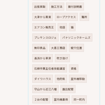
出張買取
施工方法
据付説明書
大津から栗東
ロープアクセス
難所
エアコン販売王
他店
猫
プレサンスロジェ
パナソニックホームズ
無印良品
大喜工務店
壁穴位置
長浜から草津
吹き抜け
石綿作業主任者技能講習
資格
ダイワハウス
他府県
室外機移動
守山から近江八幡
露出配管
２台の配管
室内機裏側
同一町内