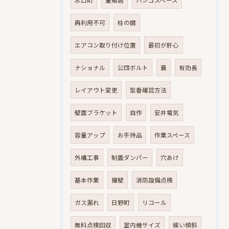
水口町
量販店
ハシゴスペース
再利用不可
柱の間
エアコン取り付け位置
最初が肝心
ナショナル
公団ボルト
蓋
有効長
レイアウト変更
型番確認方法
壁面ブラケット
自作
安井電気
容量アップ
お手持品
作業スペース
外構工事
制震ダンパー
穴あけ
基本作業
擁壁
消防設備点検
ガス漏れ
日野町
リコール
無料点検回収
室内機サイズ
緩い傾斜