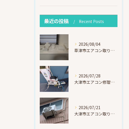
最近の投稿
Recent Posts
2026/08/04
草津市エアコン取り付け｜お客様取り外し済・化粧カバー再利用（ダイキン S225ATES・アウルコート草津）
2026/07/28
大津市エアコン修理｜冷媒漏れを特定！高所作業で東芝RAS-F221ARTを修理・ガスチャージ
2026/07/21
大津市エアコン取り付け｜他社で断られたマンション3階の壁面アングル高所作業（ハイセンス HA-J22H-W・プレジーオビワコ）