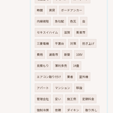
時間
賃貸
ボードアンカー
内線規程
急勾配
色瓦
虫
セキスイハイム
滋賀
栗東市
三菱電機
平置台
対策
担ぎ上げ
費用
湖南市
新築
100V
見積もり
薄利多売
14畳
エアコン取り付け
業者
室外機
アパート
マンション
移設
管理会社
安い
施工例
定額料金
強制冷房
依頼
ダイキン
取り外し