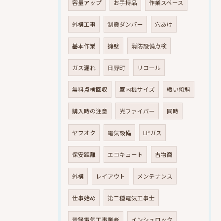
容量アップ
お手持品
作業スペース
外構工事
制震ダンパー
穴あけ
基本作業
擁壁
消防設備点検
ガス漏れ
日野町
リコール
無料点検回収
室内機サイズ
緩い傾斜
購入時の注意
光ファイバー
同時
ヤフオク
電気設備
LPガス
保安距離
エコキュート
古物商
外構
レイアウト
メンテナンス
仕事始め
第二種電気工事士
登録電気工事業者
インシュロック