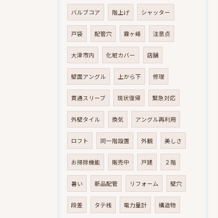
バルブコア
階上げ
シャッター
戸袋
配管穴
霧ヶ峰
注意点
大津市内
化粧カバー
店舗
壁面アングル
上から下
修理
貫通スリーブ
現状復帰
緊急対応
外壁タイル
換気
アングル再利用
ロフト
同一階設置
外観
美しさ
お掃除機能
販売中
戸建
２階
暑い
新品配管
リフォーム
壁穴
段差
タテ桟
電力量計
構造物