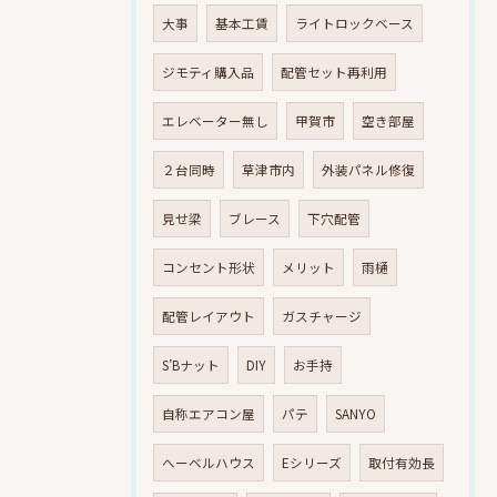
大事
基本工賃
ライトロックベース
ジモティ購入品
配管セット再利用
エレベーター無し
甲賀市
空き部屋
２台同時
草津市内
外装パネル修復
見せ梁
ブレース
下穴配管
コンセント形状
メリット
雨樋
配管レイアウト
ガスチャージ
S’Bナット
DIY
お手持
自称エアコン屋
パテ
SANYO
へーベルハウス
Eシリーズ
取付有効長