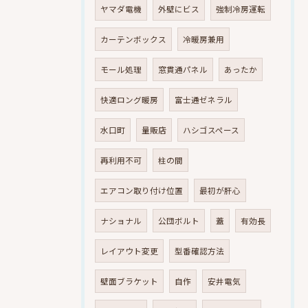
ヤマダ電機
外壁にビス
強制冷房運転
カーテンボックス
冷暖房兼用
モール処理
窓貫通パネル
あったか
快適ロング暖房
富士通ゼネラル
水口町
量販店
ハシゴスペース
再利用不可
柱の間
エアコン取り付け位置
最初が肝心
ナショナル
公団ボルト
蓋
有効長
レイアウト変更
型番確認方法
壁面ブラケット
自作
安井電気