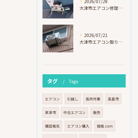
2026/07/28
大津市エアコン修理｜冷媒漏れを特定！高所作業で東芝RAS-F221ARTを修理・ガスチャージ
2026/07/21
大津市エアコン取り付け｜他社で断られたマンション3階の壁面アングル高所作業（ハイセンス HA-J22H-W・プレジーオビワコ）
タグ
Tags
エアコン
引越し
高所作業
高島市
草津市
中古エアコン
販売
廣田電気
エアコン購入
価格.com