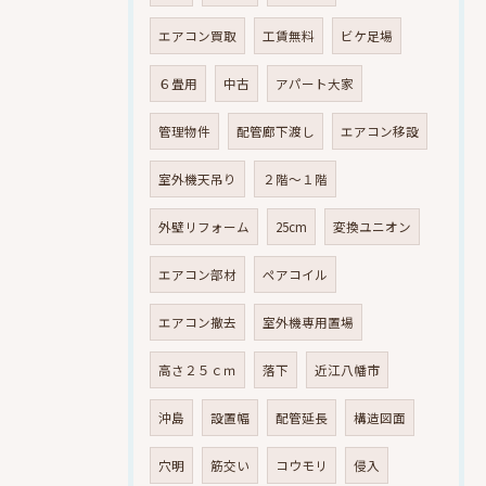
エアコン買取
工賃無料
ビケ足場
６畳用
中古
アパート大家
管理物件
配管廊下渡し
エアコン移設
室外機天吊り
２階～１階
外壁リフォーム
25cm
変換ユニオン
エアコン部材
ペアコイル
エアコン撤去
室外機専用置場
高さ２５ｃｍ
落下
近江八幡市
沖島
設置幅
配管延長
構造図面
穴明
筋交い
コウモリ
侵入