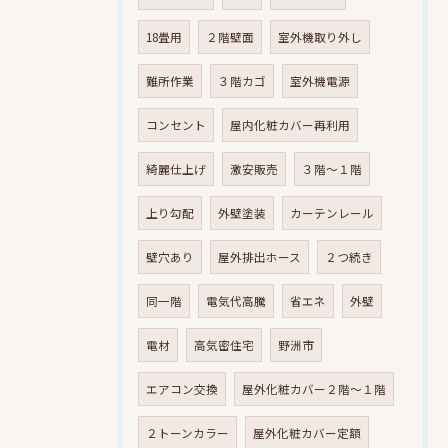
18畳用
２階壁面
室外機取り外し
難所作業
３階カゴ
室外機電源
コンセント
屋内化粧カバー再利用
綺麗仕上げ
激安販売
３階～１階
上り勾配
外壁塗装
カーテンレール
壁穴あり
屋外排出ホース
２つ続き
同一階
電気代高騰
省エネ
外壁
電材
高気密住宅
野洲市
エアコン交換
屋外化粧カバー２階～１階
２トーンカラー
屋外化粧カバー定額