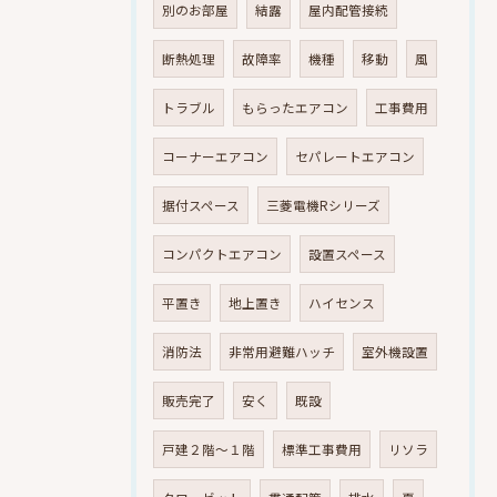
別のお部屋
結露
屋内配管接続
断熱処理
故障率
機種
移動
風
トラブル
もらったエアコン
工事費用
コーナーエアコン
セパレートエアコン
据付スペース
三菱電機Rシリーズ
コンパクトエアコン
設置スペース
平置き
地上置き
ハイセンス
消防法
非常用避難ハッチ
室外機設置
販売完了
安く
既設
戸建２階～１階
標準工事費用
リソラ