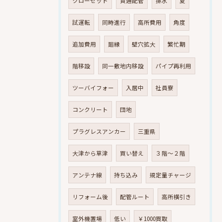
クローゼット
貫通配管
排水
夏
試運転
同時進行
高所費用
角度
追加費用
廻縁
壁穴拡大
繁忙期
階移設
同一敷地内移設
パイプ再利用
ツーバイフォー
入居中
社員寮
コンクリート
団地
プラグレスアンカー
三重県
大津から草津
買い替え
３階～２階
アンテナ線
持ち込み
規定量チャージ
リフォーム後
配管ルート
高所横引き
室外機置場
低い
￥1000買取