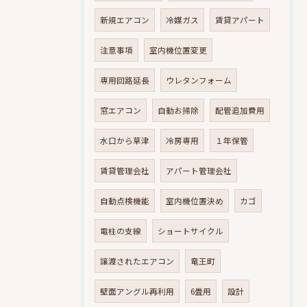
新規エアコン
冷媒ガス
賃貸アパート
注意事項
室内機位置変更
専用回路延長
ウレタンフォーム
窓エアコン
自動お掃除
配管追加費用
水口から草津
冷房専用
１年保管
賃貸管理会社
アパート管理会社
自動点検機能
室内機位置決め
カゴ
電柱の支線
ショートサイクル
譲渡されたエアコン
竜王町
壁面アングル再利用
6畳用
設計