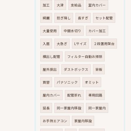
加工
大津
支給品
室内カバー
綺麗
担ぎ降し
長すぎ
セット配管
大量使用
中間水切り
カバー加工
入居
大急ぎ
Lサイズ
２段置用架台
横出し配管
フィルター自動お掃除
屋外排出
ダストボックス
背板
買替
パナソニック
オミット
屋内カバー
配管折れ
専用回路
延長
同一家屋内移設
同一家屋内
お手持エアコン
家屋内移設