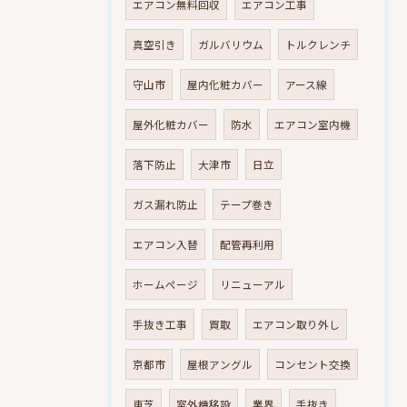
エアコン無料回収
エアコン工事
真空引き
ガルバリウム
トルクレンチ
守山市
屋内化粧カバー
アース線
屋外化粧カバー
防水
エアコン室内機
落下防止
大津市
日立
ガス漏れ防止
テープ巻き
エアコン入替
配管再利用
ホームページ
リニューアル
手抜き工事
買取
エアコン取り外し
京都市
屋根アングル
コンセント交換
東芝
室外機移設
業界
手抜き