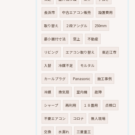
長浜市
中古エアコン販売
設置費用
取り替え
２段アングル
250mm
最小据付寸法
窓上
不動産
リビング
エアコン取り替え
東近江市
入替
冷媒不足
モルタル
カールプラグ
Panasonic
施工事例
冷媒
換気扇
室内機
故障
シャープ
再利用
１８畳用
点検口
不要エアコン
コロナ
無人現場
交換
水漏れ
三菱重工