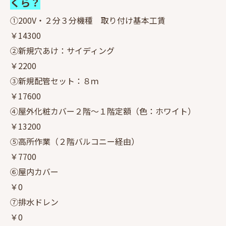
くら？
①200V・２分３分機種 取り付け基本工賃
￥14300
②新規穴あけ：サイディング
￥2200
③新規配管セット：８ｍ
￥17600
④屋外化粧カバー２階～１階定額（色：ホワイト）
￥13200
⑤高所作業（２階バルコニー経由）
￥7700
⑥屋内カバー
￥0
⑦排水ドレン
￥0