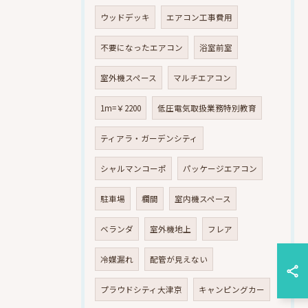
ウッドデッキ
エアコン工事費用
不要になったエアコン
浴室前室
室外機スペース
マルチエアコン
1m=￥2200
低圧電気取扱業務特別教育
ティアラ・ガーデンシティ
シャルマンコーポ
パッケージエアコン
駐車場
欄間
室内機スペース
ベランダ
室外機地上
フレア
冷媒漏れ
配管が見えない
プラウドシティ大津京
キャンピングカー