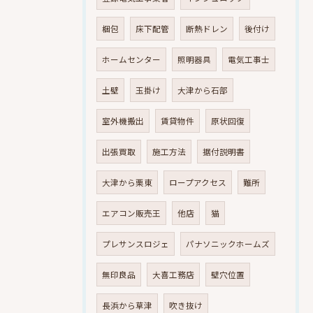
梱包
床下配管
断熱ドレン
後付け
ホームセンター
照明器具
電気工事士
土壁
玉掛け
大津から石部
室外機搬出
賃貸物件
原状回復
出張買取
施工方法
据付説明書
大津から栗東
ロープアクセス
難所
エアコン販売王
他店
猫
プレサンスロジェ
パナソニックホームズ
無印良品
大喜工務店
壁穴位置
長浜から草津
吹き抜け