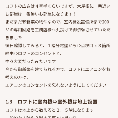
ロフトの広さは４畳半くらいですが、大屋根に一番近い
お部屋は一番暑いお部屋になります！
まだまだ御新築の物件なので、室内機設置個所まで200
Ｖの専用回路を工務店様へ丸投げで御依頼させていただ
きました
後日確認してみると、１階分電盤から⇔点検口ｘ３箇所
経由⇔ロフトのコンセントと、
中々大変だったみたいです
今から御新築を建てられる方で、ロフトにエアコンをお
考えの方は、
エアコンのコンセントを忘れないようにしてください
1.3 ロフトに室内機⇔室外機は地上設置
ロフトは地上から数えると２．５階になります
一般的な１階や２階の工事とは異なり、