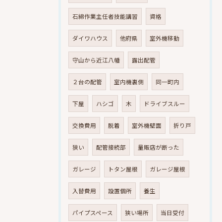
石綿作業主任者技能講習
資格
ダイワハウス
他府県
室外機移動
守山から近江八幡
露出配管
２台の配管
室内機裏側
同一町内
下屋
ハシゴ
木
ドライブスルー
交換費用
脱着
室外機壁面
折り戸
狭い
配管接続部
量販店が断った
ガレージ
トタン屋根
ガレージ屋根
入替費用
設置個所
養生
パイプスペース
狭い場所
当日受付