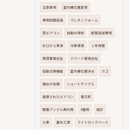
注意事項
室内機位置変更
専用回路延長
ウレタンフォーム
窓エアコン
自動お掃除
配管追加費用
水口から草津
冷房専用
１年保管
賃貸管理会社
アパート管理会社
自動点検機能
室内機位置決め
カゴ
電柱の支線
ショートサイクル
譲渡されたエアコン
竜王町
壁面アングル再利用
6畳用
設計
大事
基本工賃
ライトロックベース