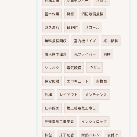
外構工事
制震ダンパー
穴あけ
基本作業
擁壁
消防設備点検
ガス漏れ
日野町
リコール
無料点検回収
室内機サイズ
緩い傾斜
購入時の注意
光ファイバー
同時
ヤフオク
電気設備
LPガス
保安距離
エコキュート
古物商
外構
レイアウト
メンテナンス
仕事始め
第二種電気工事士
登録電気工事業者
インシュロック
梱包
床下配管
断熱ドレン
後付け