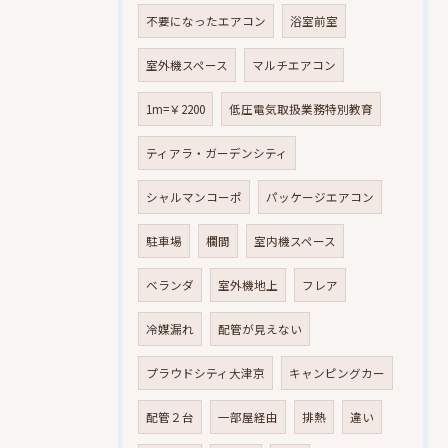
不要になったエアコン
浴室前室
室外機スペース
マルチエアコン
1m=￥2200
低圧電気取扱業務特別教育
ティアラ・ガーデンシティ
シャルマンコーポ
パッケージエアコン
駐車場
欄間
室内機スペース
ベランダ
室外機地上
フレア
冷媒漏れ
配管が見えない
プラウドシティ大津京
キャンピングカー
配管２台
一部屋経由
排熱
違い