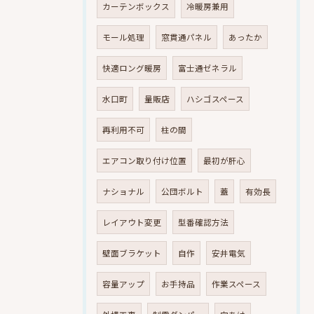
カーテンボックス
冷暖房兼用
モール処理
窓貫通パネル
あったか
快適ロング暖房
富士通ゼネラル
水口町
量販店
ハシゴスペース
再利用不可
柱の間
エアコン取り付け位置
最初が肝心
ナショナル
公団ボルト
蓋
有効長
レイアウト変更
型番確認方法
壁面ブラケット
自作
安井電気
容量アップ
お手持品
作業スペース