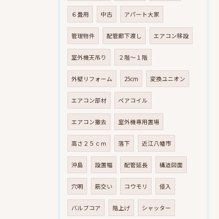
６畳用
中古
アパート大家
管理物件
配管廊下渡し
エアコン移設
室外機天吊り
２階～１階
外壁リフォーム
25cm
変換ユニオン
エアコン部材
ペアコイル
エアコン撤去
室外機専用置場
高さ２５ｃｍ
落下
近江八幡市
沖島
設置幅
配管延長
構造図面
穴明
筋交い
コウモリ
侵入
バルブコア
階上げ
シャッター