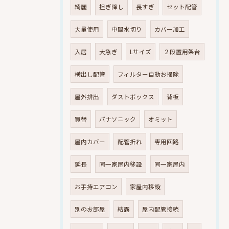
綺麗
担ぎ降し
長すぎ
セット配管
大量使用
中間水切り
カバー加工
入居
大急ぎ
Lサイズ
２段置用架台
横出し配管
フィルター自動お掃除
屋外排出
ダストボックス
背板
買替
パナソニック
オミット
屋内カバー
配管折れ
専用回路
延長
同一家屋内移設
同一家屋内
お手持エアコン
家屋内移設
別のお部屋
結露
屋内配管接続