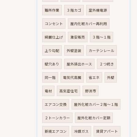
難所作業
３階カゴ
室外機電源
コンセント
屋内化粧カバー再利用
綺麗仕上げ
激安販売
３階～１階
上り勾配
外壁塗装
カーテンレール
壁穴あり
屋外排出ホース
２つ続き
同一階
電気代高騰
省エネ
外壁
電材
高気密住宅
野洲市
エアコン交換
屋外化粧カバー２階～１階
２トーンカラー
屋外化粧カバー定額
新規エアコン
冷媒ガス
賃貸アパート