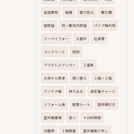
追加費用
廻縁
壁穴拡大
繁忙期
階移設
同一敷地内移設
パイプ再利用
ツーバイフォー
入居中
社員寮
コンクリート
団地
プラグレスアンカー
三重県
大津から草津
買い替え
３階～２階
アンテナ線
持ち込み
規定量チャージ
リフォーム後
配管ルート
高所横引き
室外機置場
低い
￥1000買取
18畳用
２階壁面
室外機取り外し