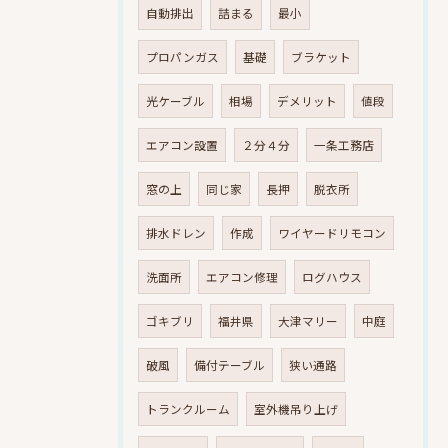
自動排出
詰まる
最小
プロパンガス
基礎
ブラケット
光ケーブル
相場
デメリット
値段
エアコン設置
２分４分
一条工務店
窓の上
同じ家
長押
脱衣所
排水ドレン
作成
ワイヤードリモコン
洗面所
エアコン修理
ログハウス
ゴキブリ
福井県
大津マリー
中庭
破風
備付テーブル
狭い通路
トランクルーム
室外機吊り上げ