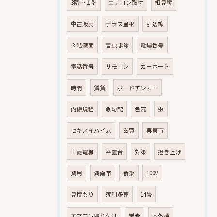
3階～１階
エアコン取付
相見積
中古販売
テラス屋根
引込線
３階壁面
害虫駆除
電場番号
電話番号
リモコン
カーポート
時間
賃貸
ボードアンカー
内線規程
急勾配
色瓦
虫
セキスイハイム
滋賀
栗東市
三菱電機
平置台
対策
担ぎ上げ
費用
湖南市
新築
100V
見積もり
薄利多売
14畳
エアコン取り付け
業者
室外機