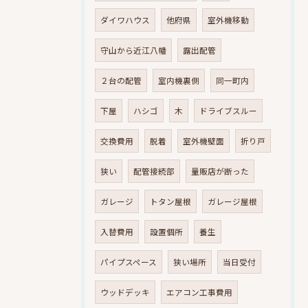
ダイワハウス
他府県
室外機移動
守山から近江八幡
露出配管
２台の配管
室内機裏側
同一町内
下屋
ハシゴ
木
ドライブスルー
交換費用
脱着
室外機壁面
折り戸
狭い
配管接続部
量販店が断った
ガレージ
トタン屋根
ガレージ屋根
入替費用
設置個所
養生
パイプスペース
狭い場所
当日受付
ウッドデッキ
エアコン工事費用