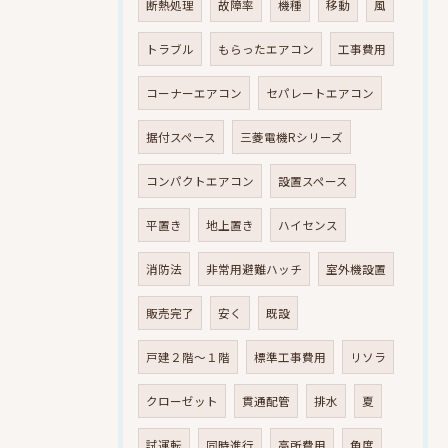
断熱処理
故障率
機種
移動
風
トラブル
もらったエアコン
工事費用
コーナーエアコン
セパレートエアコン
据付スペース
三菱電機Rシリーズ
コンパクトエアコン
設置スペース
平置き
地上置き
ハイセンス
消防法
非常用避難ハッチ
室外機設置
販売完了
安く
既設
戸建２階～１階
標準工事費用
リソラ
クローゼット
貫通配管
排水
夏
試運転
同時進行
高所費用
角度