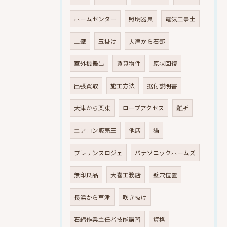
ホームセンター
照明器具
電気工事士
土壁
玉掛け
大津から石部
室外機搬出
賃貸物件
原状回復
出張買取
施工方法
据付説明書
大津から栗東
ロープアクセス
難所
エアコン販売王
他店
猫
プレサンスロジェ
パナソニックホームズ
無印良品
大喜工務店
壁穴位置
長浜から草津
吹き抜け
石綿作業主任者技能講習
資格