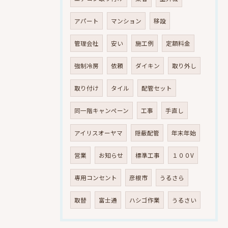
アパート
マンション
移設
管理会社
安い
施工例
定額料金
強制冷房
依頼
ダイキン
取り外し
取り付け
タイル
配管セット
同一階キャンペーン
工事
手直し
アイリスオーヤマ
隠蔽配管
年末年始
営業
お知らせ
標準工事
１００V
専用コンセント
彦根市
うるさら
取替
富士通
ハシゴ作業
うるさい