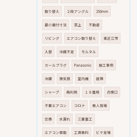
取り替え
２段アングル
250mm
最小据付寸法
窓上
不動産
リビング
エアコン取り替え
東近江市
入替
冷媒不足
モルタル
カールプラグ
Panasonic
施工事例
冷媒
換気扇
室内機
故障
シャープ
再利用
１８畳用
点検口
不要エアコン
コロナ
無人現場
交換
水漏れ
三菱重工
エアコン買取
工賃無料
ビケ足場