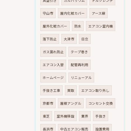
真空引き
ガルバリウム
トルクレンチ
守山市
屋内化粧カバー
アース線
屋外化粧カバー
防水
エアコン室内機
落下防止
大津市
日立
ガス漏れ防止
テープ巻き
エアコン入替
配管再利用
ホームページ
リニューアル
手抜き工事
買取
エアコン取り外し
京都市
屋根アングル
コンセント交換
東芝
室外機移設
業界
手抜き
長浜市
中古エアコン販売
設置費用