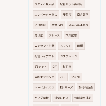
ジモティ購入品
配管セット再利用
エレベーター無し
甲賀市
空き部屋
２台同時
草津市内
外装パネル修復
見せ梁
ブレース
下穴配管
コンセント形状
メリット
雨樋
配管レイアウト
ガスチャージ
S’Bナット
DIY
お手持
自称エアコン屋
パテ
SANYO
へーベルハウス
Eシリーズ
取付有効長
ヤマダ電機
外壁にビス
強制冷房運転