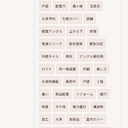
戸袋
配管穴
霧ヶ峰
注意点
大津市内
化粧カバー
店舗
壁面アングル
上から下
修理
貫通スリーブ
現状復帰
緊急対応
外壁タイル
換気
アングル再利用
ロフト
同一階設置
外観
美しさ
お掃除機能
販売中
戸建
２階
暑い
新品配管
リフォーム
壁穴
段差
タテ桟
電力量計
構造物
加工
大津
支給品
室内カバー