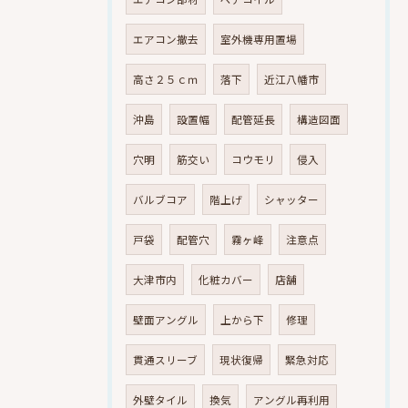
エアコン撤去
室外機専用置場
高さ２５ｃｍ
落下
近江八幡市
沖島
設置幅
配管延長
構造図面
穴明
筋交い
コウモリ
侵入
バルブコア
階上げ
シャッター
戸袋
配管穴
霧ヶ峰
注意点
大津市内
化粧カバー
店舗
壁面アングル
上から下
修理
貫通スリーブ
現状復帰
緊急対応
外壁タイル
換気
アングル再利用