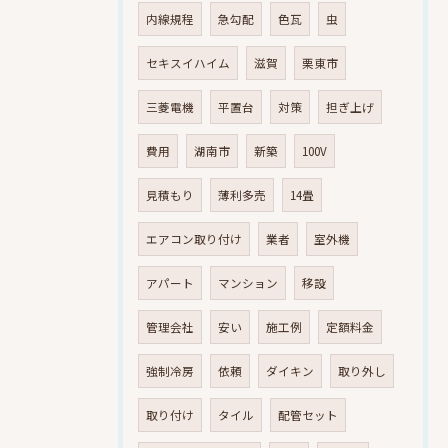
内線規程
急勾配
色瓦
虫
セキスイハイム
滋賀
栗東市
三菱電機
平置台
対策
担ぎ上げ
費用
湖南市
新築
100V
見積もり
薄利多売
14畳
エアコン取り付け
業者
室外機
アパート
マンション
移設
管理会社
安い
施工例
定額料金
強制冷房
依頼
ダイキン
取り外し
取り付け
タイル
配管セット