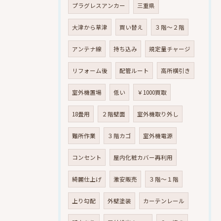
プラグレスアンカー
三重県
大津から草津
買い替え
３階～２階
アンテナ線
持ち込み
規定量チャージ
リフォーム後
配管ルート
高所横引き
室外機置場
低い
￥1000買取
18畳用
２階壁面
室外機取り外し
難所作業
３階カゴ
室外機電源
コンセント
屋内化粧カバー再利用
綺麗仕上げ
激安販売
３階～１階
上り勾配
外壁塗装
カーテンレール