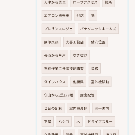
大津から栗東
ロープアクセス
難所
エアコン販売王
他店
猫
プレサンスロジェ
パナソニックホームズ
無印良品
大喜工務店
壁穴位置
長浜から草津
吹き抜け
石綿作業主任者技能講習
資格
ダイワハウス
他府県
室外機移動
守山から近江八幡
露出配管
２台の配管
室内機裏側
同一町内
下屋
ハシゴ
木
ドライブスルー
交換費用
脱着
室外機壁面
折り戸