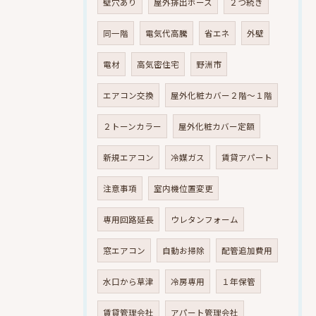
壁穴あり
屋外排出ホース
２つ続き
同一階
電気代高騰
省エネ
外壁
電材
高気密住宅
野洲市
エアコン交換
屋外化粧カバー２階～１階
２トーンカラー
屋外化粧カバー定額
新規エアコン
冷媒ガス
賃貸アパート
注意事項
室内機位置変更
専用回路延長
ウレタンフォーム
窓エアコン
自動お掃除
配管追加費用
水口から草津
冷房専用
１年保管
賃貸管理会社
アパート管理会社