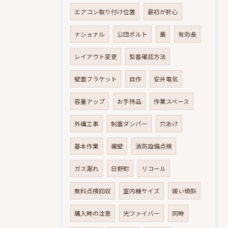
エアコン取り付け位置
最初が肝心
ナショナル
公団ボルト
蓋
有効長
レイアウト変更
型番確認方法
壁面ブラケット
自作
安井電気
容量アップ
お手持品
作業スペース
外構工事
制震ダンパー
穴あけ
基本作業
擁壁
消防設備点検
ガス漏れ
日野町
リコール
無料点検回収
室内機サイズ
緩い傾斜
購入時の注意
光ファイバー
同時