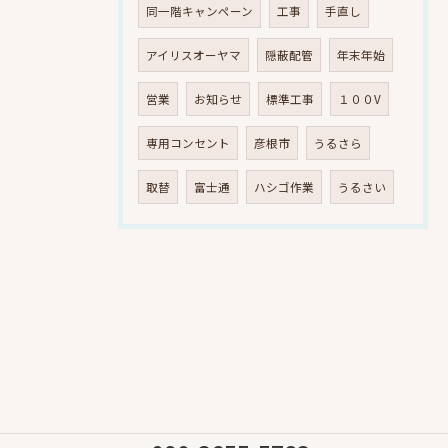
同一階キャンペーン
工事
手直し
アイリスオーヤマ
隠蔽配管
年末年始
営業
お知らせ
標準工事
１００V
専用コンセント
彦根市
うるさら
取替
富士通
ハシゴ作業
うるさい