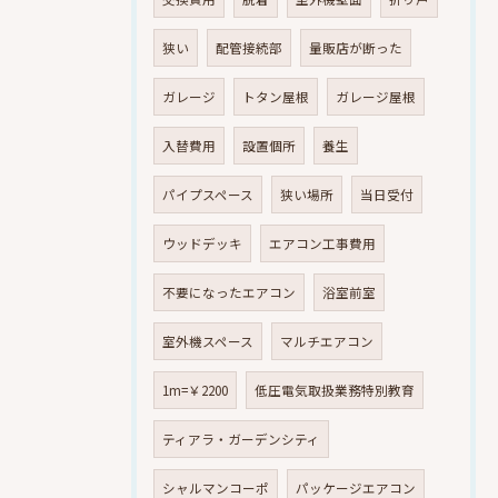
狭い
配管接続部
量販店が断った
ガレージ
トタン屋根
ガレージ屋根
入替費用
設置個所
養生
パイプスペース
狭い場所
当日受付
ウッドデッキ
エアコン工事費用
不要になったエアコン
浴室前室
室外機スペース
マルチエアコン
1m=￥2200
低圧電気取扱業務特別教育
ティアラ・ガーデンシティ
シャルマンコーポ
パッケージエアコン