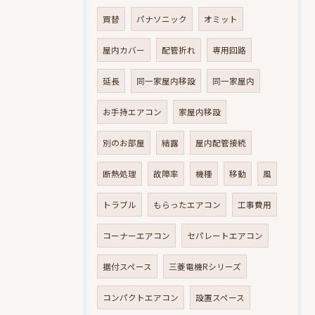
買替
パナソニック
オミット
屋内カバー
配管折れ
専用回路
延長
同一家屋内移設
同一家屋内
お手持エアコン
家屋内移設
別のお部屋
結露
屋内配管接続
断熱処理
故障率
機種
移動
風
トラブル
もらったエアコン
工事費用
コーナーエアコン
セパレートエアコン
据付スペース
三菱電機Rシリーズ
コンパクトエアコン
設置スペース