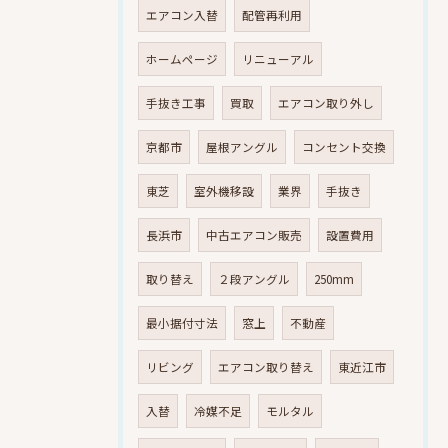
エアコン入替
配管再利用
ホームページ
リニューアル
手抜き工事
買取
エアコン取り外し
京都市
屋根アングル
コンセント交換
東芝
室外機移設
業界
手抜き
長浜市
中古エアコン販売
設置費用
取り替え
２段アングル
250mm
最小据付寸法
窓上
不動産
リビング
エアコン取り替え
東近江市
入替
冷媒不足
モルタル