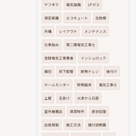
ヤフオク
電気設備
LPガス
保安距離
エコキュート
古物商
外構
レイアウト
メンテナンス
仕事始め
第二種電気工事士
登録電気工事業者
インシュロック
梱包
床下配管
断熱ドレン
後付け
ホームセンター
照明器具
電気工事士
土壁
玉掛け
大津から石部
室外機搬出
賃貸物件
原状回復
出張買取
施工方法
据付説明書