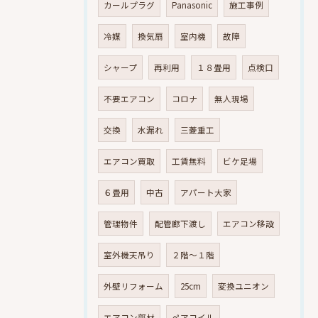
カールプラグ
Panasonic
施工事例
冷媒
換気扇
室内機
故障
シャープ
再利用
１８畳用
点検口
不要エアコン
コロナ
無人現場
交換
水漏れ
三菱重工
エアコン買取
工賃無料
ビケ足場
６畳用
中古
アパート大家
管理物件
配管廊下渡し
エアコン移設
室外機天吊り
２階～１階
外壁リフォーム
25cm
変換ユニオン
エアコン部材
ペアコイル