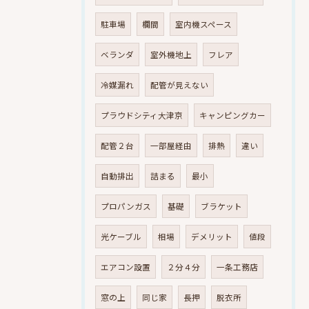
駐車場
欄間
室内機スペース
ベランダ
室外機地上
フレア
冷媒漏れ
配管が見えない
プラウドシティ大津京
キャンピングカー
配管２台
一部屋経由
排熱
違い
自動排出
詰まる
最小
プロパンガス
基礎
ブラケット
光ケーブル
相場
デメリット
値段
エアコン設置
２分４分
一条工務店
窓の上
同じ家
長押
脱衣所