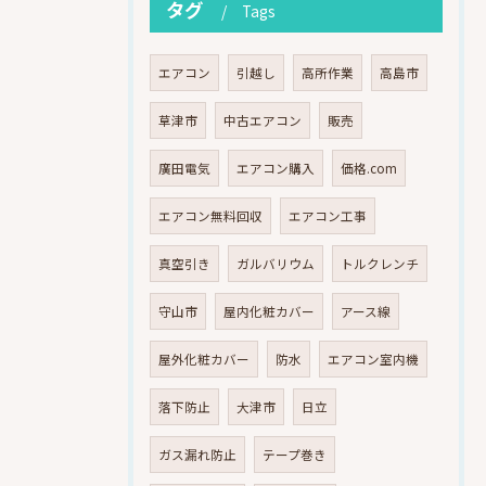
タグ
Tags
エアコン
引越し
高所作業
高島市
草津市
中古エアコン
販売
廣田電気
エアコン購入
価格.com
エアコン無料回収
エアコン工事
真空引き
ガルバリウム
トルクレンチ
守山市
屋内化粧カバー
アース線
屋外化粧カバー
防水
エアコン室内機
落下防止
大津市
日立
ガス漏れ防止
テープ巻き