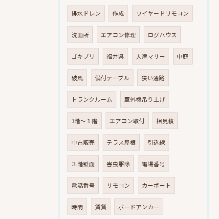
排水ドレン
作成
ワイヤードリモコン
洗面所
エアコン修理
ログハウス
ゴキブリ
福井県
大津マリー
中庭
破風
備付テーブル
狭い通路
トランクルーム
室外機吊り上げ
3階～１階
エアコン取付
相見積
中古販売
テラス屋根
引込線
３階壁面
害虫駆除
電場番号
電話番号
リモコン
カーポート
時間
賃貸
ボードアンカー