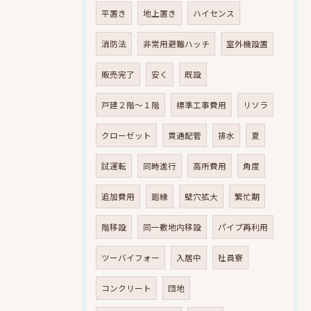
平置き
地上置き
ハイセンス
消防法
非常用避難ハッチ
室外機設置
販売完了
安く
既設
戸建２階～１階
標準工事費用
リソラ
クローゼット
貫通配管
排水
夏
試運転
同時進行
高所費用
角度
追加費用
廻縁
壁穴拡大
繁忙期
階移設
同一敷地内移設
パイプ再利用
ツーバイフォー
入居中
社員寮
コンクリート
団地