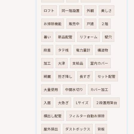
ロフト
同一階設置
外観
美しさ
お掃除機能
販売中
戸建
２階
暑い
新品配管
リフォーム
壁穴
段差
タテ桟
電力量計
構造物
加工
大津
支給品
室内カバー
綺麗
担ぎ降し
長すぎ
セット配管
大量使用
中間水切り
カバー加工
入居
大急ぎ
Lサイズ
２段置用架台
横出し配管
フィルター自動お掃除
屋外排出
ダストボックス
背板