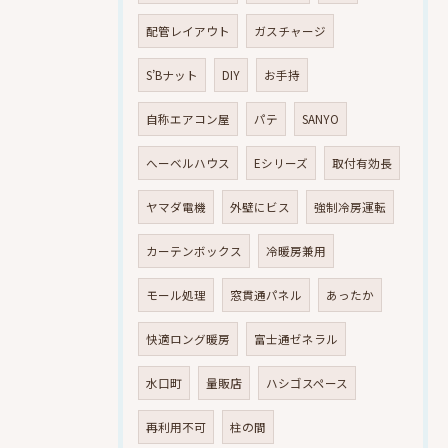
配管レイアウト
ガスチャージ
S’Bナット
DIY
お手持
自称エアコン屋
パテ
SANYO
へーベルハウス
Eシリーズ
取付有効長
ヤマダ電機
外壁にビス
強制冷房運転
カーテンボックス
冷暖房兼用
モール処理
窓貫通パネル
あったか
快適ロング暖房
富士通ゼネラル
水口町
量販店
ハシゴスペース
再利用不可
柱の間