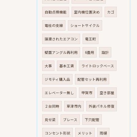
自動点検機能
室内機位置決め
カゴ
電柱の支線
ショートサイクル
譲渡されたエアコン
竜王町
壁面アングル再利用
6畳用
設計
大事
基本工賃
ライトロックベース
ジモティ購入品
配管セット再利用
エレベーター無し
甲賀市
空き部屋
２台同時
草津市内
外装パネル修復
見せ梁
ブレース
下穴配管
コンセント形状
メリット
雨樋