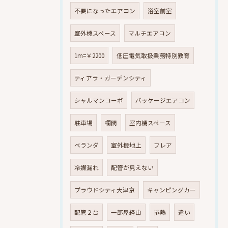
不要になったエアコン
浴室前室
室外機スペース
マルチエアコン
1m=￥2200
低圧電気取扱業務特別教育
ティアラ・ガーデンシティ
シャルマンコーポ
パッケージエアコン
駐車場
欄間
室内機スペース
ベランダ
室外機地上
フレア
冷媒漏れ
配管が見えない
プラウドシティ大津京
キャンピングカー
配管２台
一部屋経由
排熱
違い