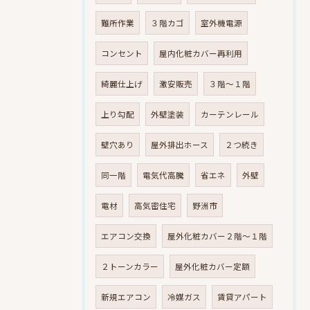
難所作業
３階カゴ
室外機電源
コンセント
屋内化粧カバー再利用
綺麗仕上げ
激安販売
３階～１階
上り勾配
外壁塗装
カーテンレール
壁穴あり
屋外排出ホース
２つ続き
同一階
電気代高騰
省エネ
外壁
電材
高気密住宅
野洲市
エアコン交換
屋外化粧カバー２階～１階
２トーンカラー
屋外化粧カバー定額
新規エアコン
冷媒ガス
賃貸アパート