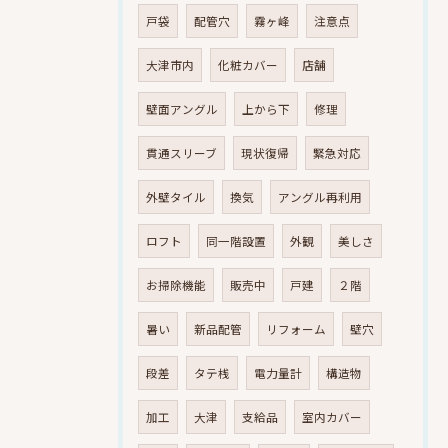
戸袋
配管穴
霧ヶ峰
注意点
大津市内
化粧カバー
店舗
壁面アングル
上から下
修理
貫通スリーブ
現状復帰
緊急対応
外壁タイル
換気
アングル再利用
ロフト
同一階設置
外観
美しさ
お掃除機能
販売中
戸建
２階
暑い
新品配管
リフォーム
壁穴
段差
タテ桟
電力量計
構造物
加工
大津
支給品
室内カバー