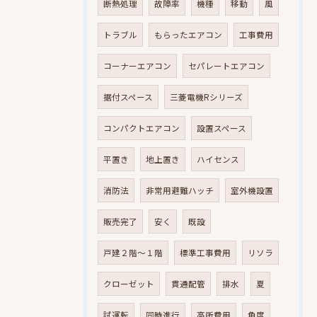
断熱処理
故障率
機種
移動
風
トラブル
もらったエアコン
工事費用
コーナーエアコン
セパレートエアコン
据付スペース
三菱電機Rシリーズ
コンパクトエアコン
設置スペース
平置き
地上置き
ハイセンス
消防法
非常用避難ハッチ
室外機設置
販売完了
安く
既設
戸建２階～１階
標準工事費用
リソラ
クローゼット
貫通配管
排水
夏
試運転
同時進行
高所費用
角度