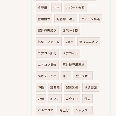
６畳用
中古
アパート大家
管理物件
配管廊下渡し
エアコン移設
室外機天吊り
２階～１階
外壁リフォーム
25cm
変換ユニオン
エアコン部材
ペアコイル
エアコン撤去
室外機専用置場
高さ２５ｃｍ
落下
近江八幡市
沖島
設置幅
配管延長
構造図面
穴明
筋交い
コウモリ
侵入
バルブコア
階上げ
シャッター