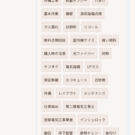
外構工事
制震ダンパー
穴あけ
基本作業
擁壁
消防設備点検
ガス漏れ
日野町
リコール
無料点検回収
室内機サイズ
緩い傾斜
購入時の注意
光ファイバー
同時
ヤフオク
電気設備
LPガス
保安距離
エコキュート
古物商
外構
レイアウト
メンテナンス
仕事始め
第二種電気工事士
登録電気工事業者
インシュロック
梱包
床下配管
断熱ドレン
後付け