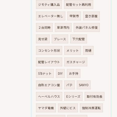
ジモティ購入品
配管セット再利用
エレベーター無し
甲賀市
空き部屋
２台同時
草津市内
外装パネル修復
見せ梁
ブレース
下穴配管
コンセント形状
メリット
雨樋
配管レイアウト
ガスチャージ
S’Bナット
DIY
お手持
自称エアコン屋
パテ
SANYO
へーベルハウス
Eシリーズ
取付有効長
ヤマダ電機
外壁にビス
強制冷房運転