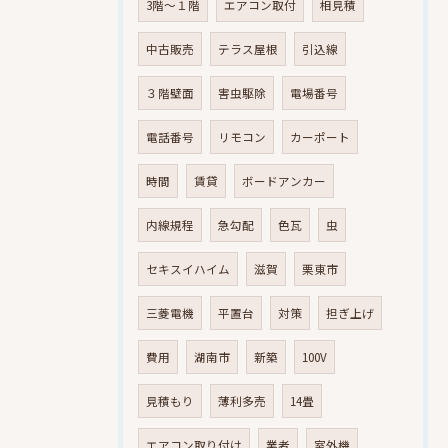
3階～１階
エアコン取付
相見積
中古販売
テラス屋根
引込線
３階壁面
害虫駆除
電場番号
電話番号
リモコン
カーポート
時間
賃貸
ボードアンカー
内線規程
急勾配
色瓦
虫
セキスイハイム
滋賀
栗東市
三菱電機
平置台
対策
担ぎ上げ
費用
湖南市
新築
100V
見積もり
薄利多売
14畳
エアコン取り付け
業者
室外機