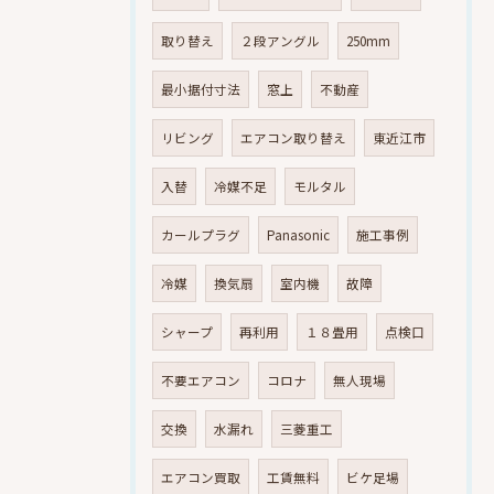
取り替え
２段アングル
250mm
最小据付寸法
窓上
不動産
リビング
エアコン取り替え
東近江市
入替
冷媒不足
モルタル
カールプラグ
Panasonic
施工事例
冷媒
換気扇
室内機
故障
シャープ
再利用
１８畳用
点検口
不要エアコン
コロナ
無人現場
交換
水漏れ
三菱重工
エアコン買取
工賃無料
ビケ足場