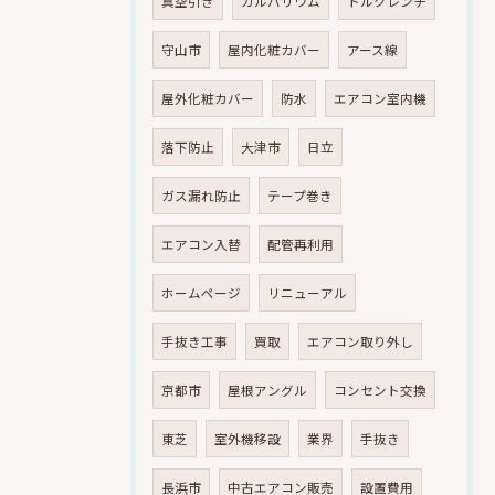
真空引き
ガルバリウム
トルクレンチ
守山市
屋内化粧カバー
アース線
屋外化粧カバー
防水
エアコン室内機
落下防止
大津市
日立
ガス漏れ防止
テープ巻き
エアコン入替
配管再利用
ホームページ
リニューアル
手抜き工事
買取
エアコン取り外し
京都市
屋根アングル
コンセント交換
東芝
室外機移設
業界
手抜き
長浜市
中古エアコン販売
設置費用