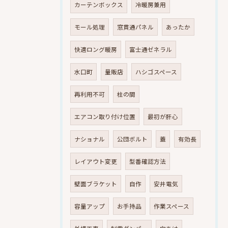
カーテンボックス
冷暖房兼用
モール処理
窓貫通パネル
あったか
快適ロング暖房
富士通ゼネラル
水口町
量販店
ハシゴスペース
再利用不可
柱の間
エアコン取り付け位置
最初が肝心
ナショナル
公団ボルト
蓋
有効長
レイアウト変更
型番確認方法
壁面ブラケット
自作
安井電気
容量アップ
お手持品
作業スペース