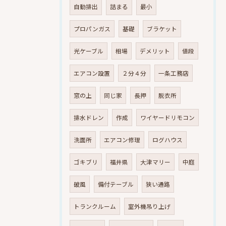
自動排出
詰まる
最小
プロパンガス
基礎
ブラケット
光ケーブル
相場
デメリット
値段
エアコン設置
２分４分
一条工務店
窓の上
同じ家
長押
脱衣所
排水ドレン
作成
ワイヤードリモコン
洗面所
エアコン修理
ログハウス
ゴキブリ
福井県
大津マリー
中庭
破風
備付テーブル
狭い通路
トランクルーム
室外機吊り上げ