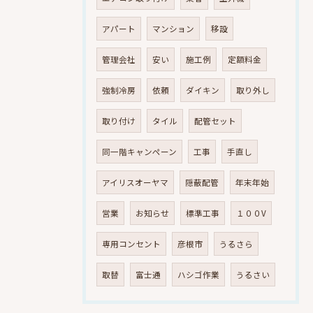
アパート
マンション
移設
管理会社
安い
施工例
定額料金
強制冷房
依頼
ダイキン
取り外し
取り付け
タイル
配管セット
同一階キャンペーン
工事
手直し
アイリスオーヤマ
隠蔽配管
年末年始
営業
お知らせ
標準工事
１００V
専用コンセント
彦根市
うるさら
取替
富士通
ハシゴ作業
うるさい