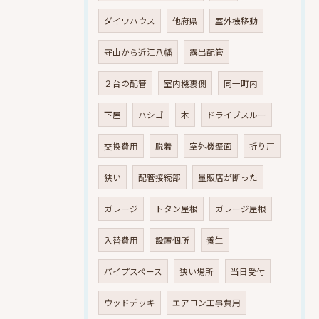
ダイワハウス
他府県
室外機移動
守山から近江八幡
露出配管
２台の配管
室内機裏側
同一町内
下屋
ハシゴ
木
ドライブスルー
交換費用
脱着
室外機壁面
折り戸
狭い
配管接続部
量販店が断った
ガレージ
トタン屋根
ガレージ屋根
入替費用
設置個所
養生
パイプスペース
狭い場所
当日受付
ウッドデッキ
エアコン工事費用