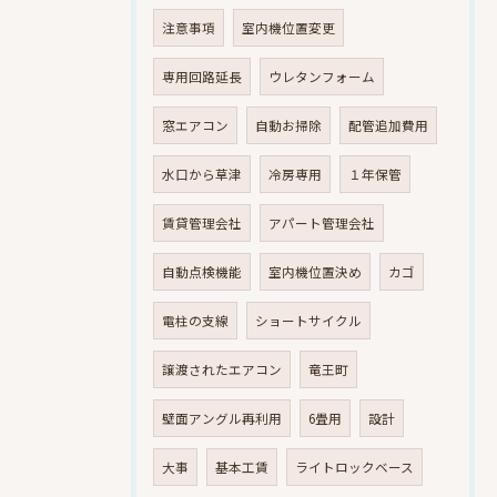
注意事項
室内機位置変更
専用回路延長
ウレタンフォーム
窓エアコン
自動お掃除
配管追加費用
水口から草津
冷房専用
１年保管
賃貸管理会社
アパート管理会社
自動点検機能
室内機位置決め
カゴ
電柱の支線
ショートサイクル
譲渡されたエアコン
竜王町
壁面アングル再利用
6畳用
設計
大事
基本工賃
ライトロックベース