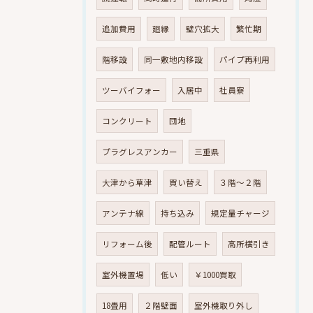
追加費用
廻縁
壁穴拡大
繁忙期
階移設
同一敷地内移設
パイプ再利用
ツーバイフォー
入居中
社員寮
コンクリート
団地
プラグレスアンカー
三重県
大津から草津
買い替え
３階～２階
アンテナ線
持ち込み
規定量チャージ
リフォーム後
配管ルート
高所横引き
室外機置場
低い
￥1000買取
18畳用
２階壁面
室外機取り外し