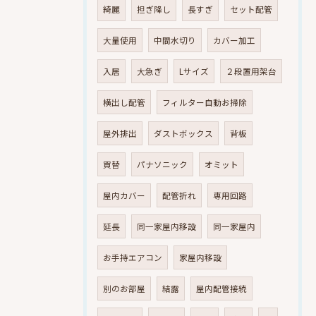
綺麗
担ぎ降し
長すぎ
セット配管
大量使用
中間水切り
カバー加工
入居
大急ぎ
Lサイズ
２段置用架台
横出し配管
フィルター自動お掃除
屋外排出
ダストボックス
背板
買替
パナソニック
オミット
屋内カバー
配管折れ
専用回路
延長
同一家屋内移設
同一家屋内
お手持エアコン
家屋内移設
別のお部屋
結露
屋内配管接続